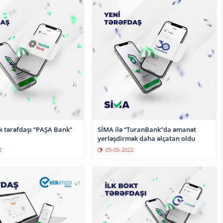
k tərəfdaşı “PAŞA Bank”
SİMA ilə “TuranBank”da əmanət
yerləşdirmək daha əlçatan oldu
2
05-05-2022