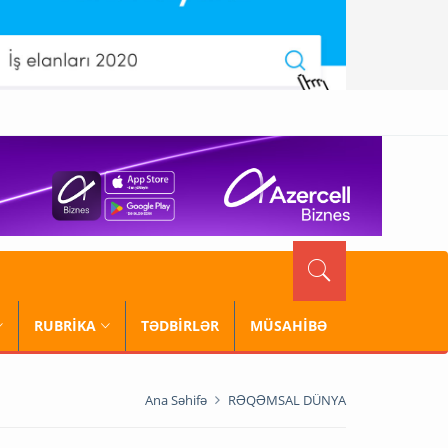
RUBRİKA
TƏDBİRLƏR
MÜSAHİBƏ
Ana Səhifə
RƏQƏMSAL DÜNYA