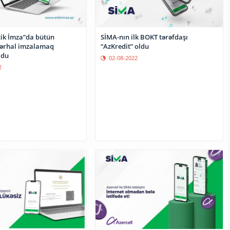
tik İmza”da bütün
SİMA-nın ilk BOKT tərəfdaşı
dərhal imzalamaq
“AzKredit” oldu
ldu
02-08-2022
2