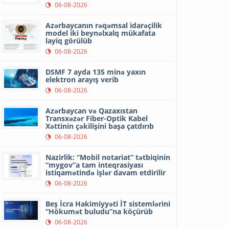
06-08-2026
Azərbaycanın rəqəmsal idarəçilik
model iki beynəlxalq mükafata
layiq görülüb
06-08-2026
DSMF 7 ayda 135 minə yaxın
elektron arayış verib
06-08-2026
Azərbaycan və Qazaxıstan
Transxəzər Fiber-Optik Kabel
Xəttinin çəkilişini başa çatdırıb
06-08-2026
Nazirlik: “Mobil notariat” tətbiqinin
“mygov”a tam inteqrasiyası
istiqamətində işlər davam etdirilir
06-08-2026
Beş İcra Hakimiyyəti İT sistemlərini
“Hökumət buludu”na köçürüb
06-08-2026