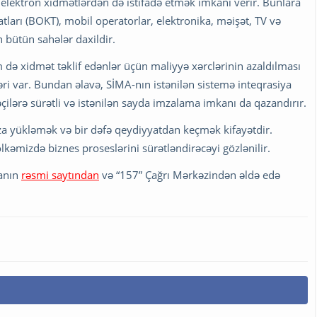
elektron xidmətlərdən də istifadə etmək imkanı verir. Bunlara
tları (BOKT), mobil operatorlar, elektronika, məişət, TV və
n bütün sahələr daxildir.
də xidmət təklif edənlər üçün maliyyə xərclərinin azaldılması
ləri var. Bundan əlavə, SİMA-nın istənilən sistemə inteqrasiya
çilərə sürətli və istənilən sayda imzalama imkanı da qazandırır.
za yükləmək və bir dəfə qeydiyyatdan keçmək kifayətdir.
lkəmizdə biznes proseslərini sürətləndirəcəyi gözlənilir.
zanın
rəsmi saytından
və “157” Çağrı Mərkəzindən əldə edə