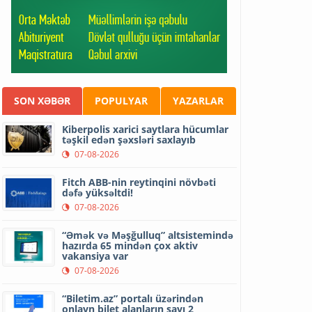
SON XƏBƏR
POPULYAR
YAZARLAR
Kiberpolis xarici saytlara hücumlar
təşkil edən şəxsləri saxlayıb
07-08-2026
Fitch ABB-nin reytinqini növbəti
dəfə yüksəltdi!
07-08-2026
“Əmək və Məşğulluq” altsistemində
hazırda 65 mindən çox aktiv
vakansiya var
07-08-2026
“Biletim.az” portalı üzərindən
onlayn bilet alanların sayı 2