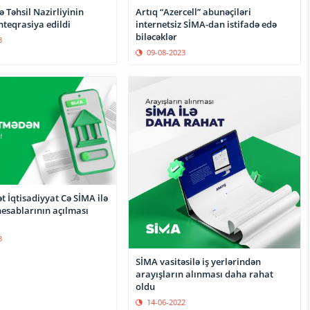
 Təhsil Nazirliyinin
Artıq “Azercell” abunəçiləri
nteqrasiya edildi
internetsiz SİMA-dan istifadə edə
biləcəklər
3
09-08-2023
ət İqtisadiyyat Cə SİMA ilə
hesablarının açılması
3
SİMA vasitəsilə iş yerlərindən
arayışların alınması daha rahat
oldu
14-06-2022