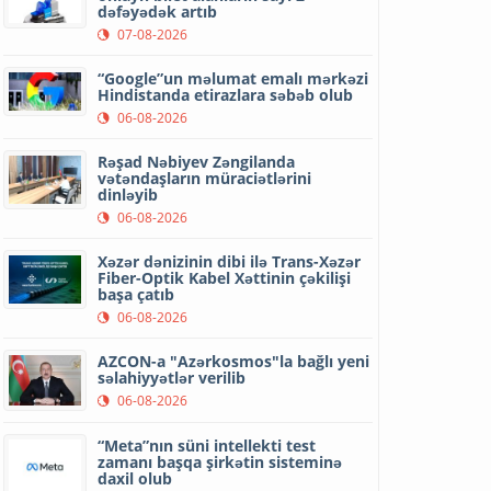
dəfəyədək artıb
07-08-2026
“Google”un məlumat emalı mərkəzi
Hindistanda etirazlara səbəb olub
06-08-2026
Rəşad Nəbiyev Zəngilanda
vətəndaşların müraciətlərini
dinləyib
06-08-2026
Xəzər dənizinin dibi ilə Trans-Xəzər
Fiber-Optik Kabel Xəttinin çəkilişi
başa çatıb
06-08-2026
AZCON-a "Azərkosmos"la bağlı yeni
səlahiyyətlər verilib
06-08-2026
“Meta”nın süni intellekti test
zamanı başqa şirkətin sisteminə
daxil olub