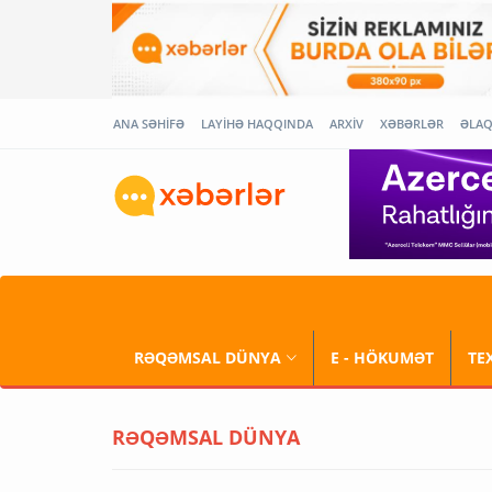
ANA SƏHİFƏ
LAYİHƏ HAQQINDA
ARXİV
XƏBƏRLƏR
ƏLA
RƏQƏMSAL DÜNYA
E - HÖKUMƏT
TE
RƏQƏMSAL DÜNYA