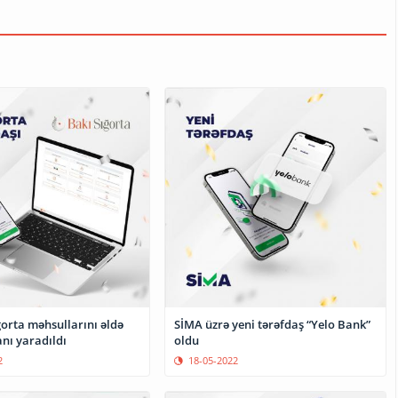
ğorta məhsullarını əldə
SİMA üzrə yeni tərəfdaş “Yelo Bank”
etmək imkanı yaradıldı
oldu
2
18-05-2022