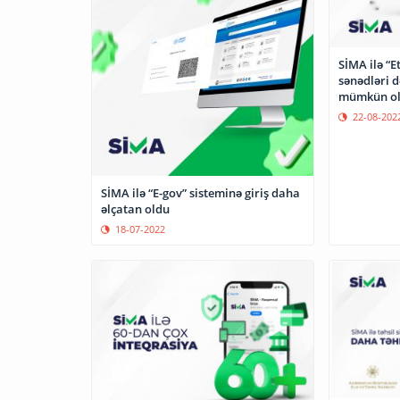
SİMA ilə “E
sənədləri 
mümkün o
22-08-202
SİMA ilə “E-gov” sisteminə giriş daha
əlçatan oldu
18-07-2022