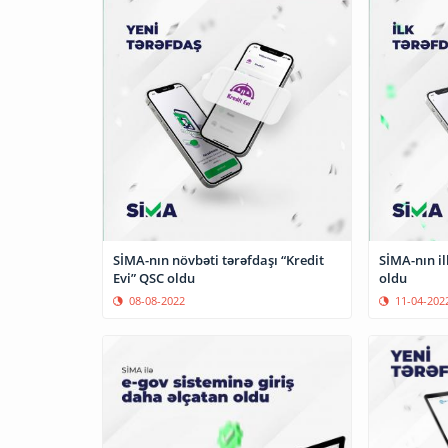
SİMA-nın növbəti tərəfdaşı “Kredit
SİMA-nın il
Evi” QSC oldu
oldu
08-08-2022
11-04-202