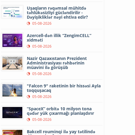
Uşaqların rəqəmsal mühitdə
təhlükəsizliyi gücləndirilir -
Dəyişikliklər nəyi ehtiva edir?
05-08-2026
Azercell-dən illik “ZengimCELL”
xidməti
05-08-2026
Nazir Qazaxıstanın Prezident
Administrasiyası rəhbərinin
müavini ilə görüşüb
05-08-2026
"Falcon 9" raketinin bir hissəsi Ayla
toqquşacaq
05-08-2026
“SpaceX” orbitə 10 milyon tona
qədər yük çıxarmağı planlaşdırır
05-08-2026
Bakcell rouminqi ilə yay tətilində