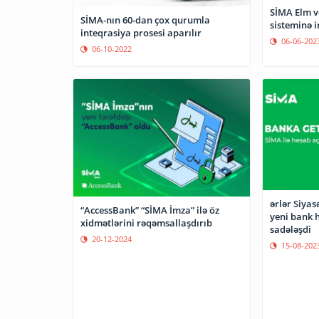
SİMA Elm və
SİMA-nın 60-dan çox qurumla
sisteminə i
inteqrasiya prosesi aparılır
06-06-202
06-10-2022
ərlər Siyas
“AccessBank” “SİMA İmza” ilə öz
yeni bank 
xidmətlərini rəqəmsallaşdırıb
sadələşdi
20-12-2024
15-08-202