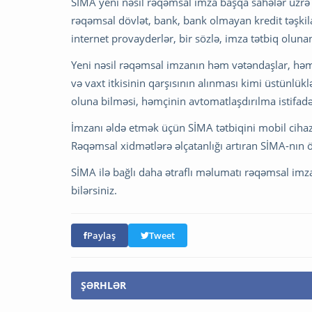
SİMA yeni nəsil rəqəmsal imza başqa sahələr üzrə 
rəqəmsal dövlət, bank, bank olmayan kredit təşkila
internet provayderlər, bir sözlə, imza tətbiq oluna
Yeni nəsil rəqəmsal imzanın həm vətəndaşlar, həm 
və vaxt itkisinin qarşısının alınması kimi üstünlük
oluna bilməsi, həmçinin avtomatlaşdırılma istifadə
İmzanı əldə etmək üçün SİMA tətbiqini mobil ciha
Rəqəmsal xidmətlərə əlçatanlığı artıran SİMA-nın ö
SİMA ilə bağlı daha ətraflı məlumatı rəqəmsal im
bilərsiniz.
Paylaş
Tweet
ŞƏRHLƏR