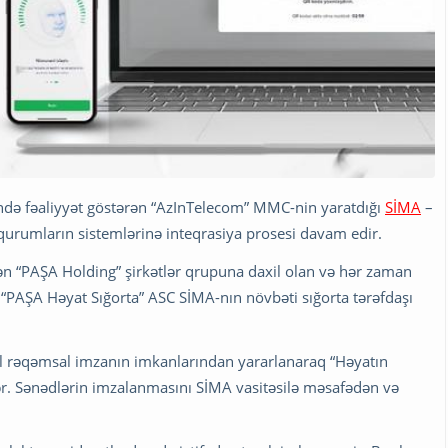
yində fəaliyyət göstərən “AzInTelecom” MMC-nin yaratdığı
SİMA
–
 qurumların sistemlərinə inteqrasiya prosesi davam edir.
asən “PAŞA Holding” şirkətlər qrupuna daxil olan və hər zaman
ən “PAŞA Həyat Sığorta” ASC SİMA-nın növbəti sığorta tərəfdaşı
il rəqəmsal imzanın imkanlarından yararlanaraq “Həyatın
r. Sənədlərin imzalanmasını SİMA vasitəsilə məsafədən və