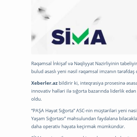
Rəqəmsal İnkişaf və Nəqliyyat Nazirliyinin tabeli
bulud əsaslı yeni nəsil rəqəmsal imzanın tərəfdaş
Xeberler.az
bildirir ki, inteqrasiya prosesinə əs
innovativ həlləri ilə sığorta bazarında liderlik ed
oldu.
“PAŞA Həyat Sığorta” ASC-nin müştəriləri yeni nəs
Yaşam Sığortası” məhsulundan faydalana biləcəklə
daha operativ həyata keçirmək mümkündür.