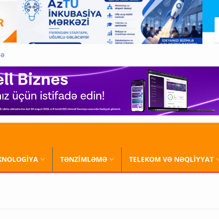
QƏ
XNOLOGİYA
TƏNZİMLƏMƏ
TELEKOM VƏ NƏQLİYYAT