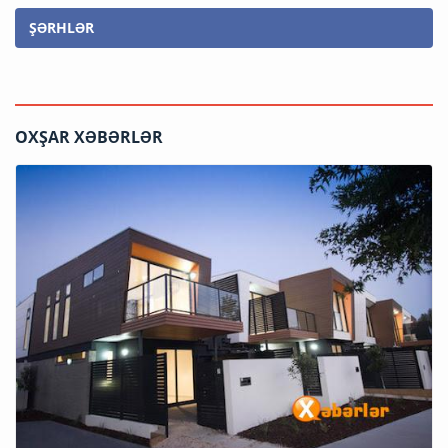
ŞƏRHLƏR
OXŞAR XƏBƏRLƏR