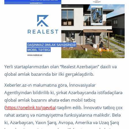
Yerli startaplarımızdan olan “Realest Azerbaijan” daxili və
qlobal əmlak bazarında bir ilki gerçəkləşdirib.
Xeberler.az-ın məlumatına görə, İnnovasiyalar
Agentliyindən bildirilib ki, şirkət Azərbaycanda istifadəçilərə
qlobal əmlak bazarını əhatə edən mobil tətbiq
(
https://onelink.to/jqev6a
) təqdim edib. İnnovativ tətbiq çox
rahat axtarış və nümayişetmə funksiyalarına malikdir. Belə
ki, Azərbaycan, Yaxın Şərq, Avropa, Amerika və Uzaq Şərq