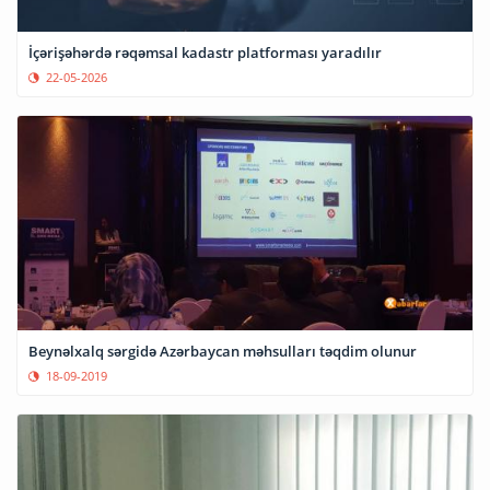
İçərişəhərdə rəqəmsal kadastr platforması yaradılır
22-05-2026
Beynəlxalq sərgidə Azərbaycan məhsulları təqdim olunur
18-09-2019