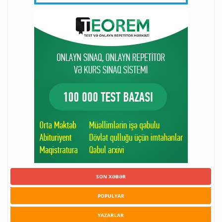
SON XƏBƏR
POPULYAR
YAZARLAR