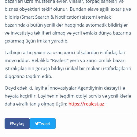
bazarları üzrə müstəsna evlər, villalar, torpaq sahələri və
biznes obyektləri təklif olunur. Bundan əlavə ağıllı axtarış və
bildiriş (Smart Search & Notification) sistemi əmlak
bazarındakı bütün yeniliklər haqqında avtomatik bildirişlər
və investisiya təklifləri almaq və yerli əmlakı dünya bazarına
çıxarmaq üçün imkan yaradıb.
Tətbiqin artıq yaxın və uzaq xarici ölkələrdən istifadəçiləri
mövcuddur. Beləliklə “Realest” yerli və xarici əmlak bazarı
iştirakçılarının görüşə bildiyi unikal bir məkanı istifadəçilərin
diqqətinə təqdim edib.
Qeyd edək ki, layihə İnnovasiyalar Agentliyinin dəstəyi ilə
həyata keçirilir. Layihənin təqdim etdiyi servis və yeniliklərlə
daha ətraflı tanış olmaq üçün:
https://realest.az
Paylaş
Tweet