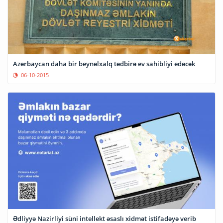
Azərbaycan daha bir beynəlxalq tədbirə ev sahibliyi edəcək
06-10-2015
Ədliyyə Nazirliyi süni intellekt əsaslı xidmət istifadəyə verib