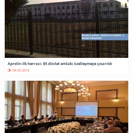
Aprelin ilk hərracı: 85 dövlət əmlakı özəlləşməyə çıxarıldı
04-03-2019