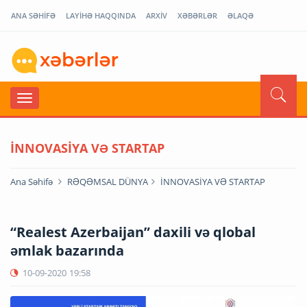
ANA SƏHİFƏ
LAYİHƏ HAQQINDA
ARXİV
XƏBƏRLƏR
ƏLAQƏ
İNNOVASİYA VƏ STARTAP
Ana Səhifə
RƏQƏMSAL DÜNYA
İNNOVASİYA VƏ STARTAP
“Realest Azerbaijan” daxili və qlobal
əmlak bazarında
10-09-2020
19:58