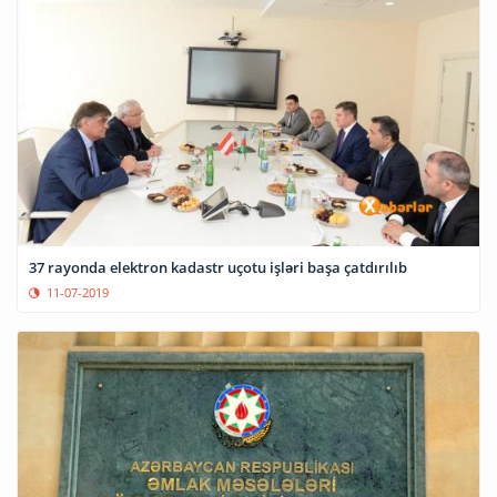
37 rayonda elektron kadastr uçotu işləri başa çatdırılıb
11-07-2019