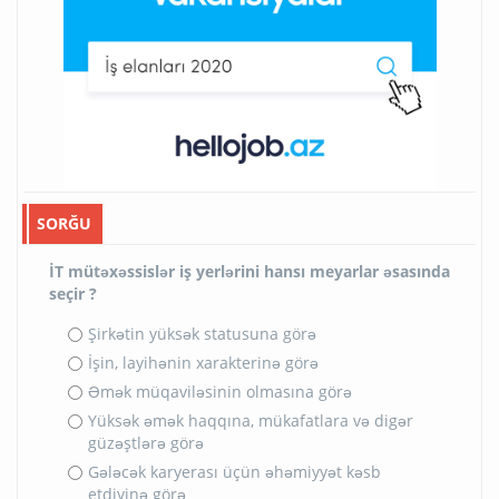
SORĞU
İT mütəxəssislər iş yerlərini hansı meyarlar əsasında
seçir ?
Şirkətin yüksək statusuna görə
İşin, layihənin xarakterinə görə
Əmək müqaviləsinin olmasına görə
Yüksək əmək haqqına, mükafatlara və digər
güzəştlərə görə
Gələcək karyerası üçün əhəmiyyət kəsb
etdiyinə görə