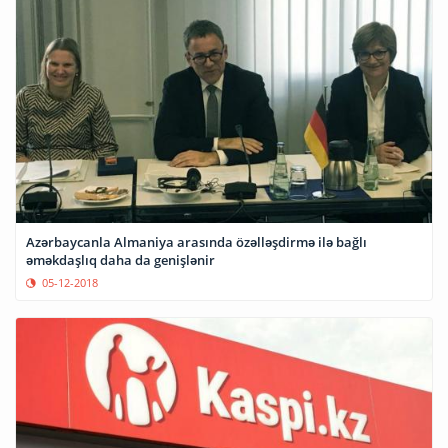
Azərbaycanla Almaniya arasında özəlləşdirmə ilə bağlı
əməkdaşlıq daha da genişlənir
05-12-2018