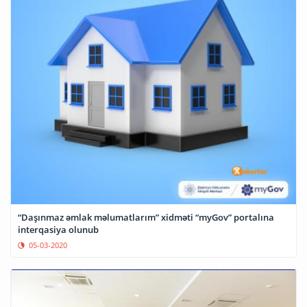
“Daşınmaz əmlak məlumatlarım” xidməti “myGov” portalına
interqasiya olunub
05-03-2020