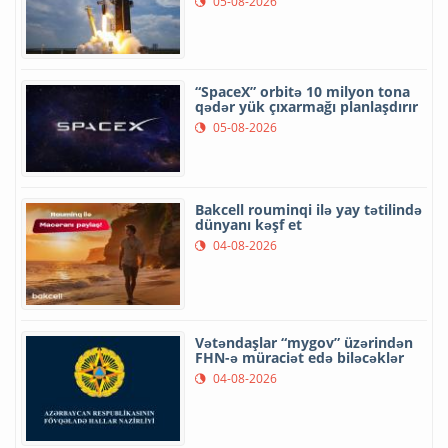
05-08-2026
“SpaceX” orbitə 10 milyon tona
qədər yük çıxarmağı planlaşdırır
05-08-2026
Bakcell rouminqi ilə yay tətilində
dünyanı kəşf et
04-08-2026
Vətəndaşlar “mygov” üzərindən
FHN-ə müraciət edə biləcəklər
04-08-2026