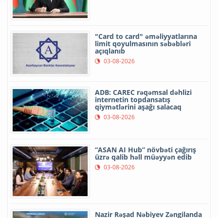
"Card to card" əməliyyatlarına
limit qoyulmasının səbəbləri
açıqlanıb
03-08-2026
ADB: CAREC rəqəmsal dəhlizi
internetin topdansatış
qiymətlərini aşağı salacaq
03-08-2026
“ASAN AI Hub” növbəti çağırış
üzrə qalib həll müəyyən edib
03-08-2026
Nazir Rəşad Nəbiyev Zəngilanda