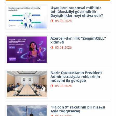
Uşaqların rəqəmsal mühitdə
təhlükəsizliyi gücləndirilir -
Dəyişikliklər nəyi ehtiva edir?
05-08-2026
Azercell-dən illik “ZengimCELL”
xidməti
05-08-2026
Nazir Qazaxıstanın Prezident
Administrasiyası rəhbərinin
müavini ilə görüşüb
05-08-2026
"Falcon 9" raketinin bir hissəsi
Ayla toqquşacaq