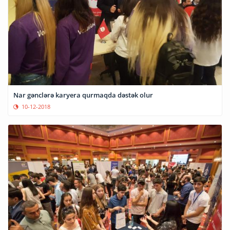
Nar gənclərə karyera qurmaqda dəstək olur
10-12-2018