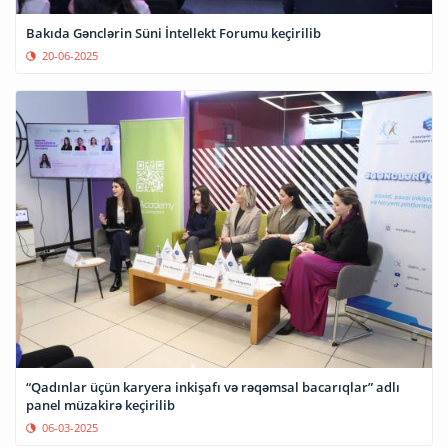
Bakıda Gənclərin Süni İntellekt Forumu keçirilib
20-06-2025
“Qadınlar üçün karyera inkişafı və rəqəmsal bacarıqlar” adlı
panel müzakirə keçirilib
06-03-2025