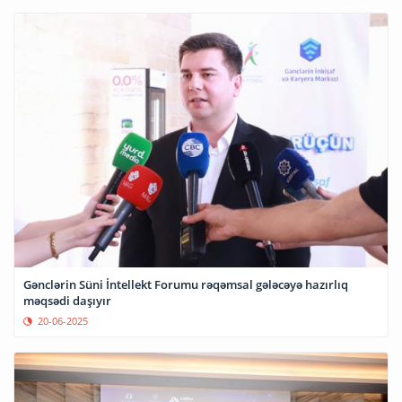
Gənclərin Süni İntellekt Forumu rəqəmsal gələcəyə hazırlıq
məqsədi daşıyır
20-06-2025