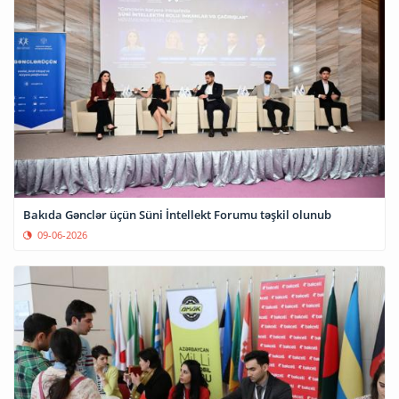
Bakıda Gənclər üçün Süni İntellekt Forumu təşkil olunub
09-06-2026