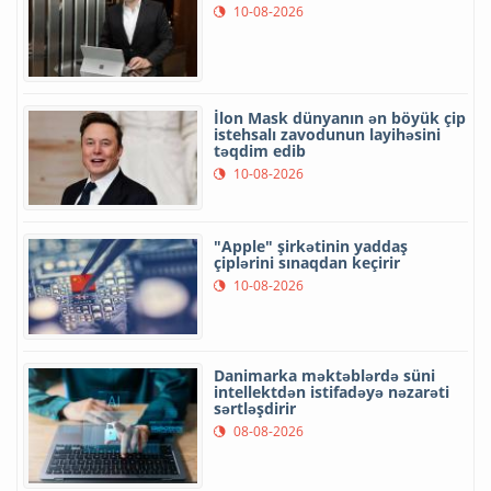
10-08-2026
İlon Mask dünyanın ən böyük çip
istehsalı zavodunun layihəsini
təqdim edib
10-08-2026
"Apple" şirkətinin yaddaş
çiplərini sınaqdan keçirir
10-08-2026
Danimarka məktəblərdə süni
intellektdən istifadəyə nəzarəti
sərtləşdirir
08-08-2026