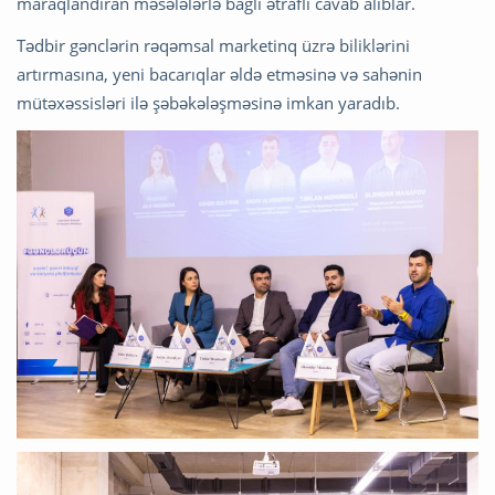
maraqlandıran məsələlərlə bağlı ətraflı cavab alıblar.
Tədbir gənclərin rəqəmsal marketinq üzrə biliklərini
artırmasına, yeni bacarıqlar əldə etməsinə və sahənin
mütəxəssisləri ilə şəbəkələşməsinə imkan yaradıb.