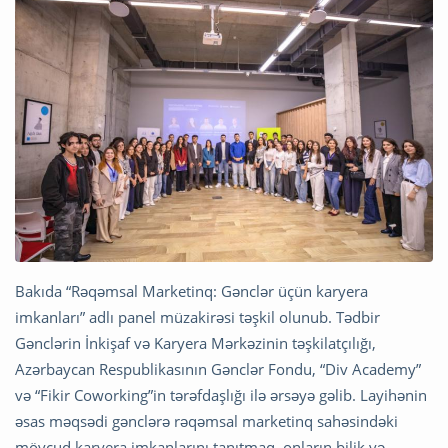
Bakıda “Rəqəmsal Marketinq: Gənclər üçün karyera
imkanları” adlı panel müzakirəsi təşkil olunub. Tədbir
Gənclərin İnkişaf və Karyera Mərkəzinin təşkilatçılığı,
Azərbaycan Respublikasının Gənclər Fondu, “Div Academy”
və “Fikir Coworking”in tərəfdaşlığı ilə ərsəyə gəlib. Layihənin
əsas məqsədi gənclərə rəqəmsal marketinq sahəsindəki
mövcud karyera imkanlarını tanıtmaq, onların bilik və