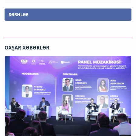
ŞƏRHLƏR
OXŞAR XƏBƏRLƏR