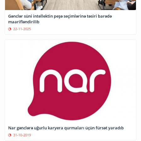
Gənclər süni intellektin peşə seçimlərinə təsiri barədə
maarifləndirilib
22-11-2025
Nar gənclərə uğurlu karyera qurmaları üçün fürsət yaradıb
31-10-2019