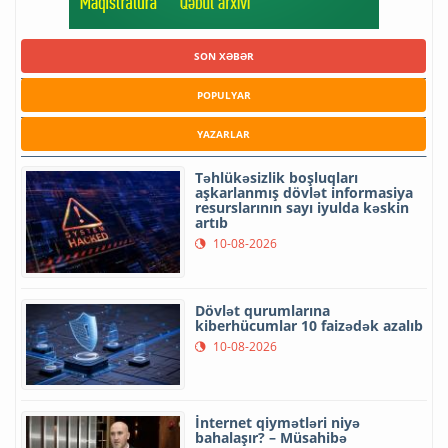
SON XƏBƏR
POPULYAR
YAZARLAR
Təhlükəsizlik boşluqları
aşkarlanmış dövlət informasiya
resurslarının sayı iyulda kəskin
artıb
10-08-2026
Dövlət qurumlarına
kiberhücumlar 10 faizədək azalıb
10-08-2026
İnternet qiymətləri niyə
bahalaşır? – Müsahibə