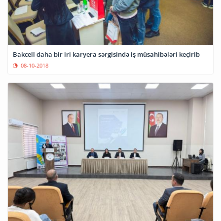
Bakcell daha bir iri karyera sərgisində iş müsahibələri keçirib
08-10-2018