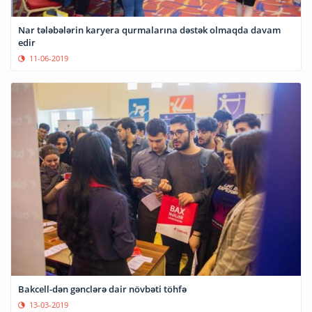
Nar tələbələrin karyera qurmalarına dəstək olmaqda davam
edir
11-06-2019
Bakcell-dən gənclərə dair növbəti töhfə
13-03-2019