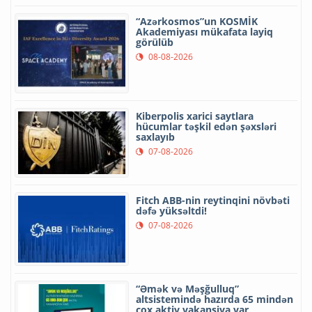
“Azərkosmos”un KOSMİK
Akademiyası mükafata layiq
görülüb
08-08-2026
Kiberpolis xarici saytlara
hücumlar təşkil edən şəxsləri
saxlayıb
07-08-2026
Fitch ABB-nin reytinqini növbəti
dəfə yüksəltdi!
07-08-2026
“Əmək və Məşğulluq”
altsistemində hazırda 65 mindən
çox aktiv vakansiya var