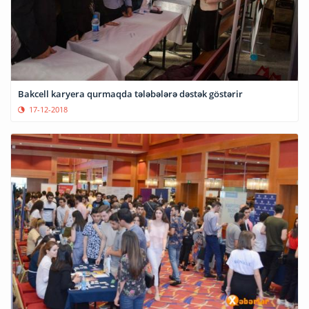
Bakcell karyera qurmaqda tələbələrə dəstək göstərir
17-12-2018