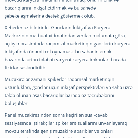
bacarıqlarını inkişaf etdirmək və bu sahədə
şəbəkələşmələrinə dəstək göstərmək olub.
Xeberler.az bildirir ki, Gənclərin İnkişaf və Karyera
Mərkəzinin mətbuat xidmətindən verilən məlumata görə,
açılış mərasimində rəqəmsal marketinqin gənclərin karyera
inkişafında önəmli rol oynaması, bu sahənin əmək
bazarında artan tələbatı və yeni karyera imkanları barədə
fikirlər səsləndirilib.
Müzakirələr zamanı spikerlər rəqəmsal marketinqin
üstünlükləri, gənclər üçün inkişaf perspektivləri və sahə üzrə
tələb olunan əsas bacarıqlar barədə öz təcrübələrini
bölüşüblər.
Panel müzakirəsindən sonra keçirilən sual-cavab
sessiyasında iştirakçılar spikerlərə suallarını ünvanlayaraq
mövzu ətrafında geniş müzakirə aparıblar və onları