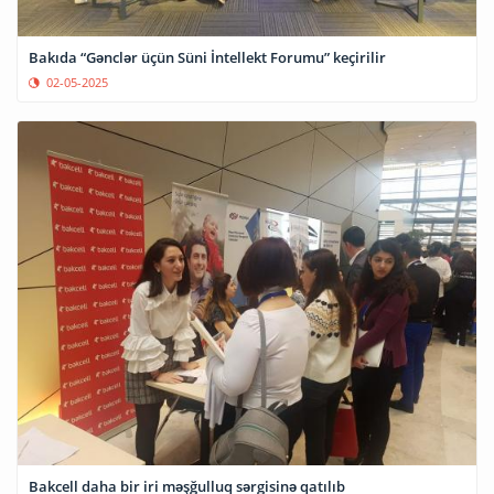
Bakıda “Gənclər üçün Süni İntellekt Forumu” keçirilir
02-05-2025
Bakcell daha bir iri məşğulluq sərgisinə qatılıb