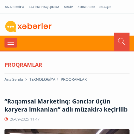
ANA SƏHİFƏ
LAYİHƏ HAQQINDA
ARXİV
XƏBƏRLƏR
ƏLAQƏ
PROQRAMLAR
Ana Səhifə
TEXNOLOGİYA
PROQRAMLAR
“Rəqəmsal Marketinq: Gənclər üçün
karyera imkanları” adlı müzakirə keçirilib
26-09-2025
11:47