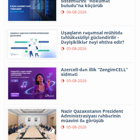
sistemlərini “Hökumət
buludu”na köçürüb
06-08-2026
Uşaqların rəqəmsal mühitdə
təhlükəsizliyi gücləndirilir -
Dəyişikliklər nəyi ehtiva edir?
05-08-2026
Azercell-dən illik “ZengimCELL”
xidməti
05-08-2026
Nazir Qazaxıstanın Prezident
Administrasiyası rəhbərinin
müavini ilə görüşüb
05-08-2026