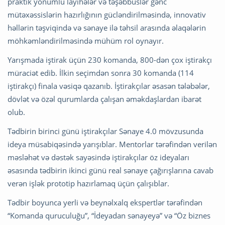
praktik yönümlü layihələr və təşəbbüslər gənc
mütəxəssislərin hazırlığının gücləndirilməsində, innovativ
həllərin təşviqində və sənaye ilə təhsil arasında əlaqələrin
möhkəmləndirilməsində mühüm rol oynayır.
Yarışmada iştirak üçün 230 komanda, 800-dən çox iştirakçı
müraciət edib. İlkin seçimdən sonra 30 komanda (114
iştirakçı) finala vəsiqə qazanıb. İştirakçılar əsasən tələbələr,
dövlət və özəl qurumlarda çalışan əməkdaşlardan ibarət
olub.
Tədbirin birinci günü iştirakçılar Sənaye 4.0 mövzusunda
ideya müsabiqəsində yarışıblar. Mentorlar tərəfindən verilən
məsləhət və dəstək sayəsində iştirakçılar öz ideyaları
əsasında tədbirin ikinci günü real sənaye çağırışlarına cavab
verən işlək prototip hazırlamaq üçün çalışıblar.
Tədbir boyunca yerli və beynəlxalq ekspertlər tərəfindən
“Komanda quruculuğu”, “İdeyadan sənayeyə” və “Öz biznes