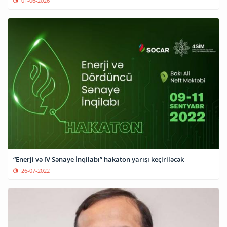
01-06-2026
“Enerji və IV Sənaye İnqilabı” hakaton yarışı keçiriləcək
26-07-2022