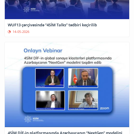
WUF13 çərçivəsində “4SİM Talks” tədbiri keçirilib
14-05-2026
4SİM DİF-in platformasında Azərbaycanın “NextGen” modelini