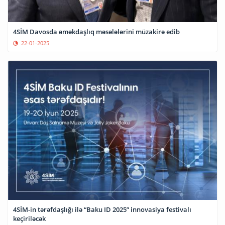
4SİM Davosda əməkdaşlıq məsələlərini müzakirə edib
22-01-2025
4SİM-in tərəfdaşlığı ilə “Baku ID 2025” innovasiya festivalı
keçiriləcək