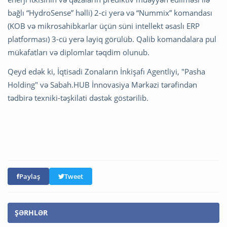
bağlı “HydroSense” həlli) 2-ci yerə və “Nummix” komandası
(KOB və mikrosahibkarlar üçün süni intellekt əsaslı ERP
platforması) 3-cü yerə layiq görülüb. Qalib komandalara pul
mükafatları və diplomlar təqdim olunub.
Qeyd edək ki, İqtisadi Zonaların İnkişafı Agentliyi, "Pasha
Holding" və Sabah.HUB İnnovasiya Mərkəzi tərəfindən
tədbirə texniki-təşkilati dəstək göstərilib.
Paylaş
Tweet
ŞƏRHLƏR