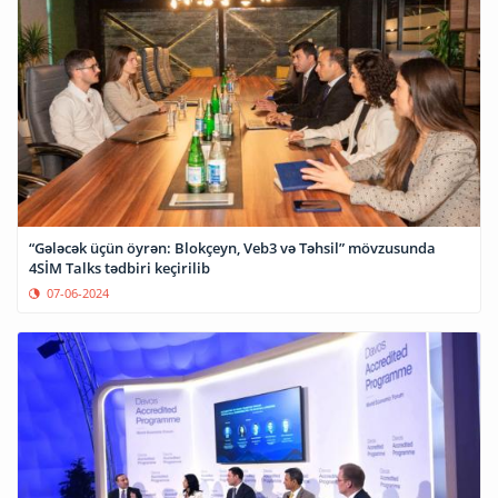
“Gələcək üçün öyrən: Blokçeyn, Veb3 və Təhsil” mövzusunda
4SİM Talks tədbiri keçirilib
07-06-2024