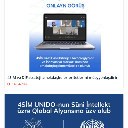
4SİM və DİF strateji əməkdaşlıq prioritetlərini müəyyənləşdirir
14-04-2026