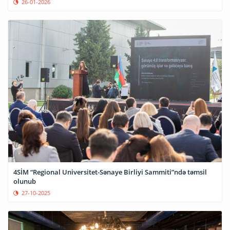
26-01-2026
4SİM “Regional Universitet-Sənaye Birliyi Sammiti”ndə təmsil
olunub
27-10-2025