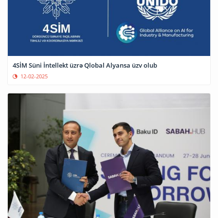
4SİM Süni İntellekt üzrə Qlobal Alyansa üzv olub
12-02-2025