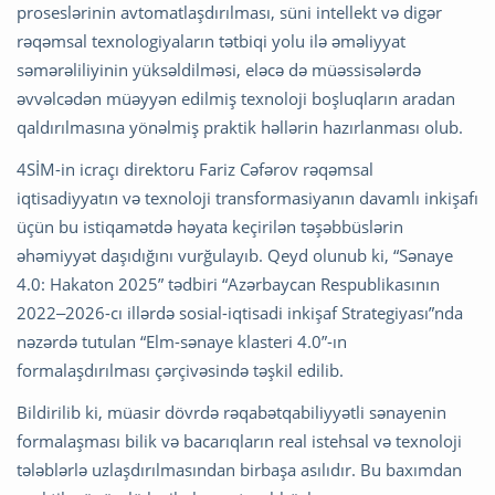
proseslərinin avtomatlaşdırılması, süni intellekt və digər
rəqəmsal texnologiyaların tətbiqi yolu ilə əməliyyat
səmərəliliyinin yüksəldilməsi, eləcə də müəssisələrdə
əvvəlcədən müəyyən edilmiş texnoloji boşluqların aradan
qaldırılmasına yönəlmiş praktik həllərin hazırlanması olub.
4SİM-in icraçı direktoru Fariz Cəfərov rəqəmsal
iqtisadiyyatın və texnoloji transformasiyanın davamlı inkişafı
üçün bu istiqamətdə həyata keçirilən təşəbbüslərin
əhəmiyyət daşıdığını vurğulayıb. Qeyd olunub ki, “Sənaye
4.0: Hakaton 2025” tədbiri “Azərbaycan Respublikasının
2022‒2026-cı illərdə sosial-iqtisadi inkişaf Strategiyası”nda
nəzərdə tutulan “Elm-sənaye klasteri 4.0”-ın
formalaşdırılması çərçivəsində təşkil edilib.
Bildirilib ki, müasir dövrdə rəqabətqabiliyyətli sənayenin
formalaşması bilik və bacarıqların real istehsal və texnoloji
tələblərlə uzlaşdırılmasından birbaşa asılıdır. Bu baxımdan