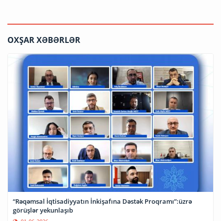
OXŞAR XƏBƏRLƏR
“Rəqəmsal İqtisadiyyatın İnkişafına Dəstək Proqramı”:üzrə
görüşlər yekunlaşıb