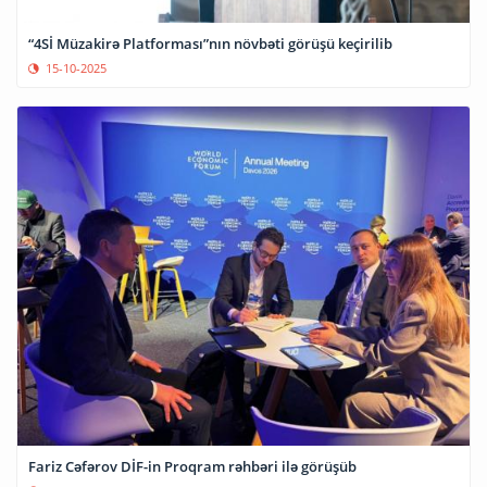
“4Sİ Müzakirə Platforması”nın növbəti görüşü keçirilib
15-10-2025
Fariz Cəfərov DİF-in Proqram rəhbəri ilə görüşüb