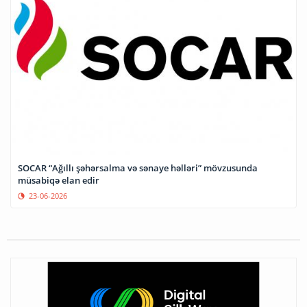
SOCAR “Ağıllı şəhərsalma və sənaye həlləri” mövzusunda
müsabiqə elan edir
23-06-2026