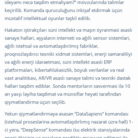
ideyamı necə təqdim etməliyəm?” mövzularında təlimlər
keçirilib. Komanda quruculuğunu inkişaf etdirmək üçün
müxtəlif intellektual oyunlar təşkil edilib.
Hakaton iştirakçıları süni intellekt və maşın öyrənməsi əsaslı
sənaye həlləri, əşyaların interneti və ağıllı sensor sistemləri,
ağıllı istehsal və avtomatlaşdırılmış fabriklər,
proqnozlaşdırıcı texniki xidmət sistemləri, enerji səmərəliliyi
və ağıllı enerji idarəetməsi, süni intellekt əsaslı ERP
platformaları, kibertəhlükəsizlik, böyük verilənlər və real
vaxt analitikası, AR/VR əsaslı sənaye təlimi və texniki dəstək
həlləri təqdim ediblər. Sonda mentorların səsverməsi ilə 10
ən yaxşı layihə təqdimat və münsiflər heyəti tərəfindən
qiymətləndirmə üçün seçilib.
Yekun qiymətləndirməyə əsasən “DataSapiens” komandası
(istehsal proseslərinə avtomatlaşdırlımış nəzarət üzrə həll) 1-
ci yerə, “DeepSense” komandası (su elektrik stansiyalarında
enerji itkisinin və qəzaların prediktiv müəyyən edilməsi ilə