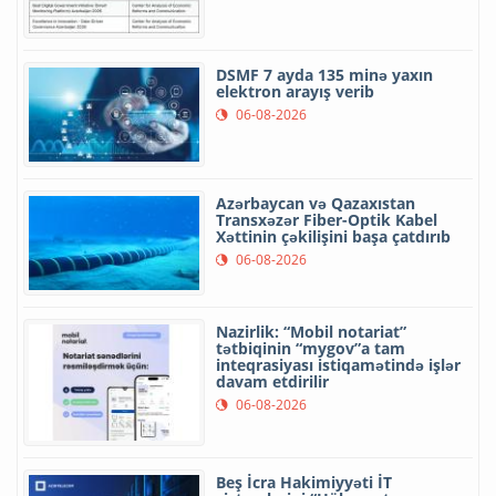
DSMF 7 ayda 135 minə yaxın
elektron arayış verib
06-08-2026
Azərbaycan və Qazaxıstan
Transxəzər Fiber-Optik Kabel
Xəttinin çəkilişini başa çatdırıb
06-08-2026
Nazirlik: “Mobil notariat”
tətbiqinin “mygov”a tam
inteqrasiyası istiqamətində işlər
davam etdirilir
06-08-2026
Beş İcra Hakimiyyəti İT