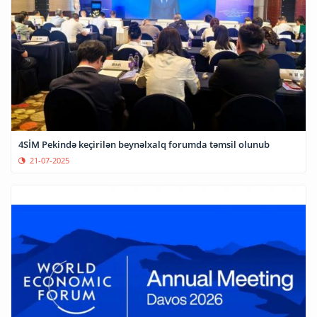
4SİM Pekində keçirilən beynəlxalq forumda təmsil olunub
21-07-2025