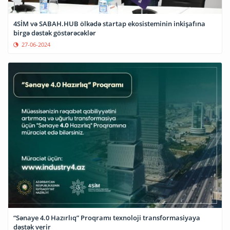
4SİM və SABAH.HUB ölkədə startap ekosisteminin inkişafına
birgə dəstək göstərəcəklər
27-06-2024
“Sənaye 4.0 Hazırlıq” Proqramı texnoloji transformasiyaya
dəstək verir