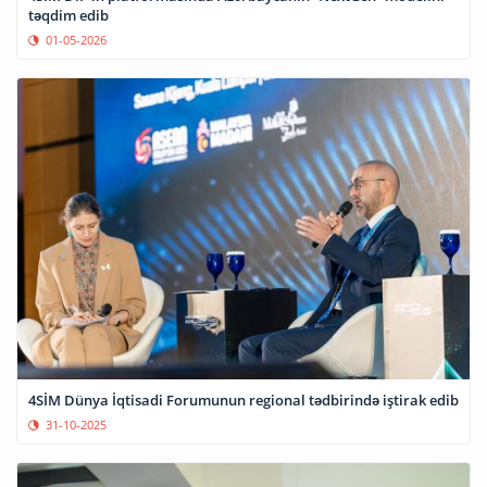
təqdim edib
01-05-2026
4SİM Dünya İqtisadi Forumunun regional tədbirində iştirak edib
31-10-2025