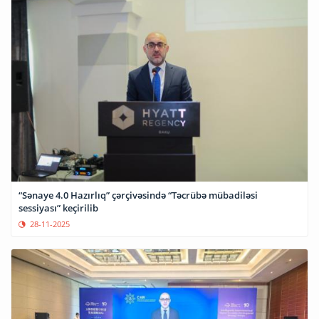
“Sənaye 4.0 Hazırlıq” çərçivəsində “Təcrübə mübadiləsi
sessiyası” keçirilib
28-11-2025