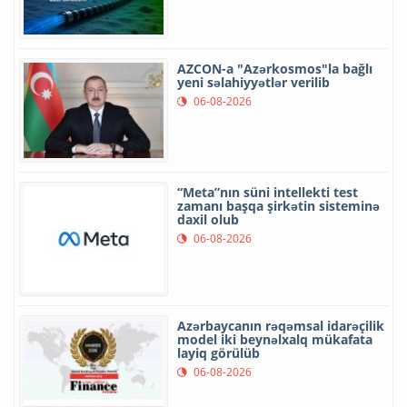
AZCON-a "Azərkosmos"la bağlı
yeni səlahiyyətlər verilib
06-08-2026
“Meta”nın süni intellekti test
zamanı başqa şirkətin sisteminə
daxil olub
06-08-2026
Azərbaycanın rəqəmsal idarəçilik
model iki beynəlxalq mükafata
layiq görülüb
06-08-2026