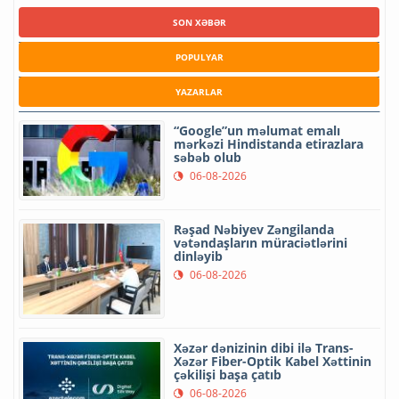
SON XƏBƏR
POPULYAR
YAZARLAR
“Google”un məlumat emalı
mərkəzi Hindistanda etirazlara
səbəb olub
06-08-2026
Rəşad Nəbiyev Zəngilanda
vətəndaşların müraciətlərini
dinləyib
06-08-2026
Xəzər dənizinin dibi ilə Trans-
Xəzər Fiber-Optik Kabel Xəttinin
çəkilişi başa çatıb
06-08-2026