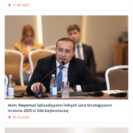
11-08-2025
4sim: Rəqəmsal İqtisadiyyatın İnkişafı üzrə Strategiyanın
icrasına 2025-ci ildə başlanılacaq
09-10-2024