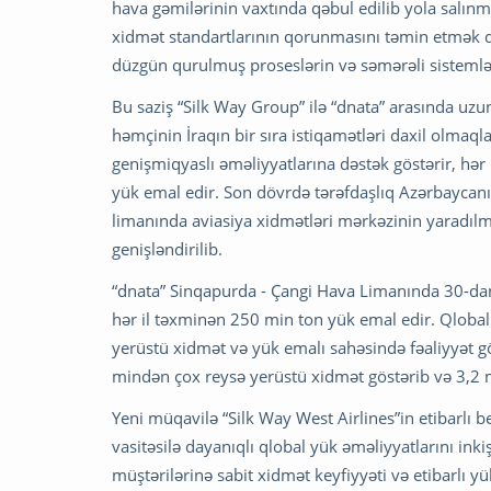
hava gəmilərinin vaxtında qəbul edilib yola salınma
xidmət standartlarının qorunmasını təmin etmək d
düzgün qurulmuş proseslərin və səmərəli sistemlə
Bu saziş “Silk Way Group” ilə “dnata” arasında uz
həmçinin İraqın bir sıra istiqamətləri daxil olmaqla
genişmiqyaslı əməliyyatlarına dəstək göstərir, hə
yük emal edir. Son dövrdə tərəfdaşlıq Azərbaycanı
limanında aviasiya xidmətləri mərkəzinin yaradıl
genişləndirilib.
“dnata” Sinqapurda - Çangi Hava Limanında 30-dan ç
hər il təxminən 250 min ton yük emal edir. Qloba
yerüstü xidmət və yük emalı sahəsində fəaliyyət g
mindən çox reysə yerüstü xidmət göstərib və 3,2 
Yeni müqavilə “Silk Way West Airlines”in etibarlı be
vasitəsilə dayanıqlı qlobal yük əməliyyatlarını in
müştərilərinə sabit xidmət keyfiyyəti və etibarlı y