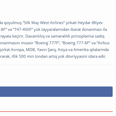
da qoyulmuş “Silk Way West Airlines” şirkəti Heydər Əliyev
8F” və “747-400F” yük təyyarələrindən ibarət donanması ilə
əyata keçirir. Davamlılıq və səmərəlilik prinsiplərinə sadiq
donanmasını müasir “Boeing 777F”, “Boeing 777-8F” və “Airbus
iaşirkət Avropa, MDB, Yaxın Şərq, Asiya və Amerika qitələrində
rək, illik 500 min tondan artıq yük dövriyyəsini idarə edir.