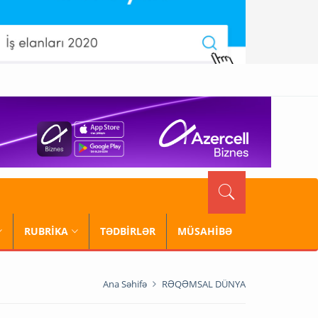
RUBRİKA
TƏDBİRLƏR
MÜSAHİBƏ
Ana Səhifə
RƏQƏMSAL DÜNYA