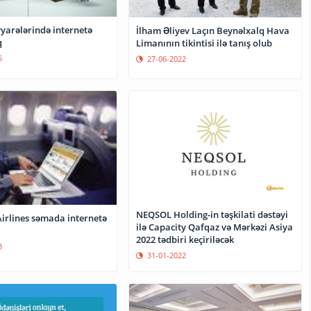
yarələrində internetə
İlham Əliyev Laçın Beynəlxalq Hava
q
Limanının tikintisi ilə tanış olub
5
27-06-2022
NEQSOL Holding-in təşkilati dəstəyi
irlines səmada internetə
ilə Capacity Qafqaz və Mərkəzi Asiya
2022 tədbiri keçiriləcək
8
31-01-2022