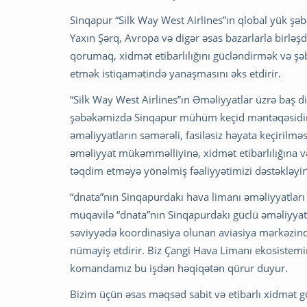
Sinqapur “Silk Way West Airlines”ın qlobal yük ş
Yaxın Şərq, Avropa və digər əsas bazarlarla birləşd
qorumaq, xidmət etibarlılığını gücləndirmək və şə
etmək istiqamətində yanaşmasını əks etdirir.
“Silk Way West Airlines”ın Əməliyyatlar üzrə baş 
şəbəkəmizdə Sinqapur mühüm keçid məntəqəsidir. E
əməliyyatların səmərəli, fasiləsiz həyata keçirilm
əməliyyat mükəmməlliyinə, xidmət etibarlılığına v
təqdim etməyə yönəlmiş fəaliyyətimizi dəstəkləyir
“dnata”nın Sinqapurdakı hava limanı əməliyyatları
müqavilə “dnata”nın Sinqapurdakı güclü əməliyyat
səviyyədə koordinasiya olunan aviasiya mərkəzində
nümayiş etdirir. Biz Çangi Hava Limanı ekosistemin
komandamız bu işdən həqiqətən qürur duyur.
Bizim üçün əsas məqsəd sabit və etibarlı xidmət gö