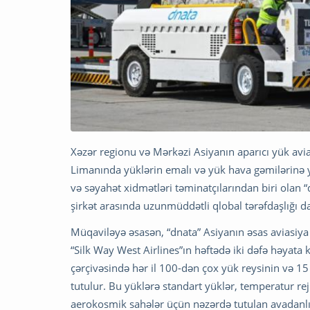
Xəzər regionu və Mərkəzi Asiyanın aparıcı yük avia
Limanında yüklərin emalı və yük hava gəmilərinə y
və səyahət xidmətləri təminatçılarından biri olan “
şirkət arasında uzunmüddətli qlobal tərəfdaşlığı 
Müqaviləyə əsasən, “dnata” Asiyanın əsas aviasiya
“Silk Way West Airlines”ın həftədə iki dəfə həyata 
çərçivəsində hər il 100-dən çox yük reysinin və 1
tutulur. Bu yüklərə standart yüklər, temperatur re
aerokosmik sahələr üçün nəzərdə tutulan avadanlıql