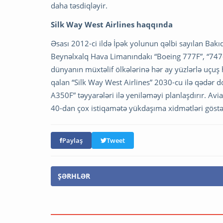
daha təsdiqləyir.
Silk Way West Airlines haqqında
Əsası 2012-ci ildə İpək yolunun qəlbi sayılan Bakı
Beynəlxalq Hava Limanındakı “Boeing 777F”, “747-
dünyanın müxtəlif ölkələrinə hər ay yüzlərlə uçuş h
qalan “Silk Way West Airlines” 2030-cu ilə qədər 
A350F” təyyarələri ilə yeniləməyi planlaşdırır. Av
40-dan çox istiqamətə yükdaşıma xidmətləri göstərə
Paylaş
Tweet
ŞƏRHLƏR