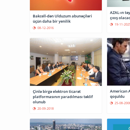
AZAL-ın təy
Bakcell-dən Ulduzum abunəçiləri
çıxış olaca
üçün daha bir yenilik
19-11-202
08-12-2016
American A
Çinlə birgə elektron ticarət
qoşuldu
platformasının yaradılması təklif
olunub
25-08-200
20-09-2018