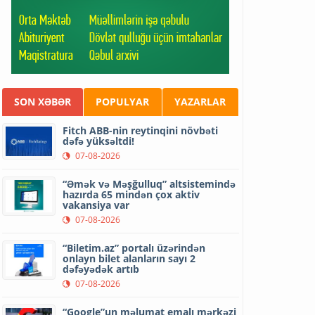
SON XƏBƏR
POPULYAR
YAZARLAR
Fitch ABB-nin reytinqini növbəti
dəfə yüksəltdi!
07-08-2026
“Əmək və Məşğulluq” altsistemində
hazırda 65 mindən çox aktiv
vakansiya var
07-08-2026
“Biletim.az” portalı üzərindən
onlayn bilet alanların sayı 2
dəfəyədək artıb
07-08-2026
“Google”un məlumat emalı mərkəzi