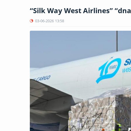
“Silk Way West Airlines” “dna
03-06-2026
13:58