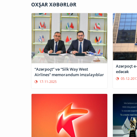
OXŞAR XƏBƏRLƏR
Azərpoçt e-
“Azərpoçt” və “Silk Way West
edəcək
Airlines” memorandum imzalayıblar
05-12-201
17-11-2025