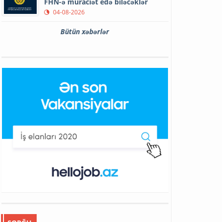
FHN-ə müraciət edə biləcəklər
04-08-2026
Bütün xəbərlər