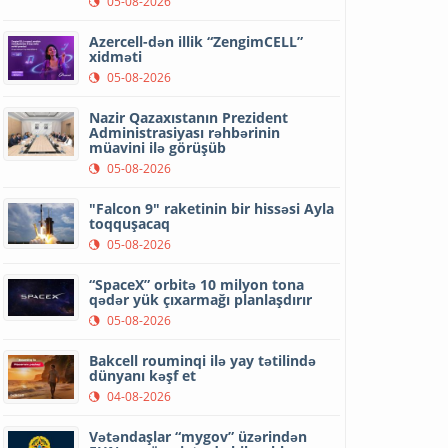
05-08-2026
Azercell-dən illik “ZengimCELL”
xidməti
05-08-2026
Nazir Qazaxıstanın Prezident
Administrasiyası rəhbərinin
müavini ilə görüşüb
05-08-2026
"Falcon 9" raketinin bir hissəsi Ayla
toqquşacaq
05-08-2026
“SpaceX” orbitə 10 milyon tona
qədər yük çıxarmağı planlaşdırır
05-08-2026
Bakcell rouminqi ilə yay tətilində
dünyanı kəşf et
04-08-2026
Vətəndaşlar “mygov” üzərindən