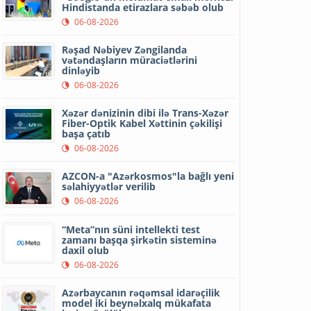
Hindistanda etirazlara səbəb olub
06-08-2026
Rəşad Nəbiyev Zəngilanda
vətəndaşların müraciətlərini
dinləyib
06-08-2026
Xəzər dənizinin dibi ilə Trans-Xəzər
Fiber-Optik Kabel Xəttinin çəkilişi
başa çatıb
06-08-2026
AZCON-a "Azərkosmos"la bağlı yeni
səlahiyyətlər verilib
06-08-2026
“Meta”nın süni intellekti test
zamanı başqa şirkətin sisteminə
daxil olub
06-08-2026
Azərbaycanın rəqəmsal idarəçilik
model iki beynəlxalq mükafata