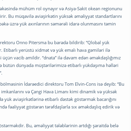
əbəkəsində mühüm rol oynayır və Asiya-Sakit okean regionunu
irir. Bu müqavilə aviaşirkətin yüksək əməliyyat standartlarını
bəkə üzrə yük axınlarının səmərəli idarə olunmasını təmin
direktoru Onno Pitersma bu barədə bildirib: “Qlobal yük
tibarlı yerüstü xidmət və yük emalı hava gəmiləri ilə
əsi üçün vacib amildir. “dnata” ilə davam edən əməkdaşlığımız
ə bütün dünyada müştərilərimizə etibarlı yükdaşıma həlləri
”.
 bölməsinin İdarəedici direktoru Tom Elvin-Cons isə deyib: “Bu
 imkanlarını və Çangi Hava Limanı kimi dinamik və yüksək
 yük aviaşirkətlərinə etibarlı dəstək göstərmək bacarığını
də fəaliyyət göstərən tərəfdaşlarla sıx əməkdaşlıq edirik və
stərməkdir. Bu, əməliyyat tələblərinin artdığı şəraitdə belə