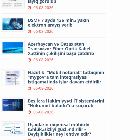
layiq görülüb
06-08-2026
DSMF 7 ayda 135 minə yaxın
elektron arayış verib
06-08-2026
Azərbaycan və Qazaxıstan
Transxəzər Fiber-Optik Kabel
Xəttinin çəkilişini başa çatdırıb
06-08-2026
Nazirlik: “Mobil notariat” tətbiqinin
“mygov”a tam inteqrasiyası
istiqamətində işlər davam etdirilir
06-08-2026
Beş İcra Hakimiyyəti İT sistemlərini
“Hökumət buludu”na köçürüb
06-08-2026
Uşaqların rəqəmsal mühitdə
təhlükəsizliyi gücləndirilir -
Dəyişikliklər nəyi ehtiva edir?