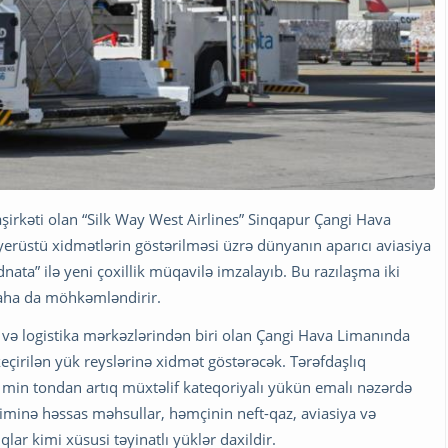
şirkəti olan “Silk Way West Airlines” Sinqapur Çangi Hava
erüstü xidmətlərin göstərilməsi üzrə dünyanın aparıcı aviasiya
dnata” ilə yeni çoxillik müqavilə imzalayıb. Bu razılaşma iki
daha da möhkəmləndirir.
 və logistika mərkəzlərindən biri olan Çangi Hava Limanında
keçirilən yük reyslərinə xidmət göstərəcək. Tərəfdaşlıq
5 min tondan artıq müxtəlif kateqoriyalı yükün emalı nəzərdə
jiminə həssas məhsullar, həmçinin neft-qaz, aviasiya və
ar kimi xüsusi təyinatlı yüklər daxildir.