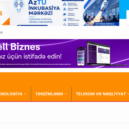
QƏ
XNOLOGİYA
TƏNZİMLƏMƏ
TELEKOM VƏ NƏQLİYYAT