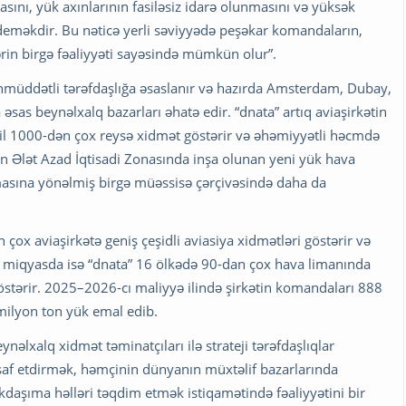
sını, yük axınlarının fasiləsiz idarə olunmasını və yüksək
eməkdir. Bu nəticə yerli səviyyədə peşəkar komandaların,
rin birgə fəaliyyəti sayəsində mümkün olur”.
unmüddətli tərəfdaşlığa əsaslanır və hazırda Amsterdam, Dubay,
 əsas beynəlxalq bazarları əhatə edir. “dnata” artıq aviaşirkətin
r il 1000-dən çox reysə xidmət göstərir və əhəmiyyətli həcmdə
n Ələt Azad İqtisadi Zonasında inşa olunan yeni yük hava
masına yönəlmiş birgə müəssisə çərçivəsində daha da
ox aviaşirkətə geniş çeşidli aviasiya xidmətləri göstərir və
l miqyasda isə “dnata” 16 ölkədə 90-dan çox hava limanında
östərir. 2025–2026-cı maliyyə ilində şirkətin komandaları 888
milyon ton yük emal edib.
ynəlxalq xidmət təminatçıları ilə strateji tərəfdaşlıqlar
kişaf etdirmək, həmçinin dünyanın müxtəlif bazarlarında
ükdaşıma həlləri təqdim etmək istiqamətində fəaliyyətini bir