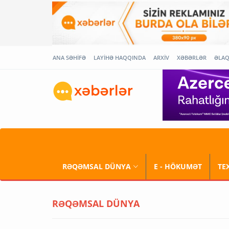
ANA SƏHİFƏ
LAYİHƏ HAQQINDA
ARXİV
XƏBƏRLƏR
ƏLA
RƏQƏMSAL DÜNYA
E - HÖKUMƏT
TE
RƏQƏMSAL DÜNYA