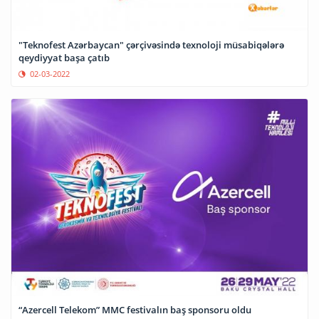
"Teknofest Azərbaycan" çərçivəsində texnoloji müsabiqələrə
qeydiyyat başa çatıb
02-03-2022
“Azercell Telekom” MMC festivalın baş sponsoru oldu