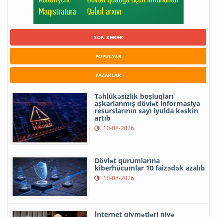
SON XƏBƏR
POPULYAR
YAZARLAR
Təhlükəsizlik boşluqları
aşkarlanmış dövlət informasiya
resurslarının sayı iyulda kəskin
artıb
10-08-2026
Dövlət qurumlarına
kiberhücumlar 10 faizədək azalıb
10-08-2026
İnternet qiymətləri niyə