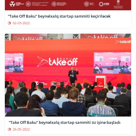
“Take Off Baku” beynəlxalq startap sammiti keçiriləcək
02-03-2022
“Take Off Baku” beynəlxalq startap sammiti öz işinə başladı
26-05-2022