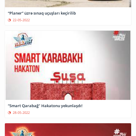
“Planer” üzrə sınaq uçuşları keçirilib
22-05-2022
“Smart Qarabağ" Hakatonu yekunlaşdı!
28-05-2022