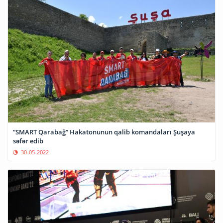
“SMART Qarabağ” Hakatonunun qalib komandaları Şuşaya
səfər edib
30-05-2022