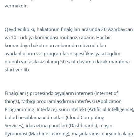
verməkdir.
Qeyd edilib ki, hakatonun finalçıları arasında 20 Azərbaycan
və 10 Türkiyə komandası mübarizə aparır. Hər bir
komandaya hakatonun anbarında mövcud olan
avadanlıqların və proqramların spesifikasiyası təqdim
olunub və fasiləsiz olaraq 50 saat davam edəcək marafona
start verilib.
Finalçılar iş prosesində əşyaların interneti (Internet of
things), tətbiqi proqramlaşdırma interfeysi (Application
Programming Interface), süni intellekt (Artificial Intelligence),
bulud hesablama xidmətləri (Cloud Computing
Services), idarəetmə panelləri (Dashboards), maşın
öyrənməsi (Machine Learning), maşınlararası qarşılıqlı əlaqə