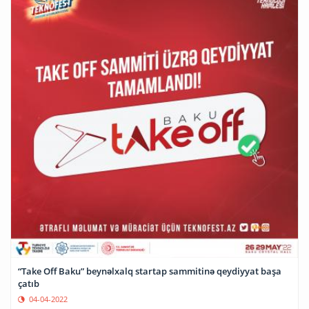
“Take Off Baku” beynəlxalq startap sammitinə qeydiyyat başa
çatıb
04-04-2022