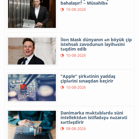
bahalaşır? – Müsahibə
10-08-2026
İlon Mask dünyanın ən böyük çip
istehsalı zavodunun layihəsini
təqdim edib
10-08-2026
"Apple" şirkətinin yaddaş
çiplərini sınaqdan keçirir
10-08-2026
Danimarka məktəblərdə süni
intellektdən istifadəyə nəzarəti
sərtləşdirir
08-08-2026