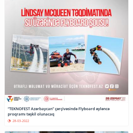
“TEKNOFEST Azərbaycan” çərçivəsində Flyboard əyləncə
proqramı təşkil olunacaq
28-03-2022