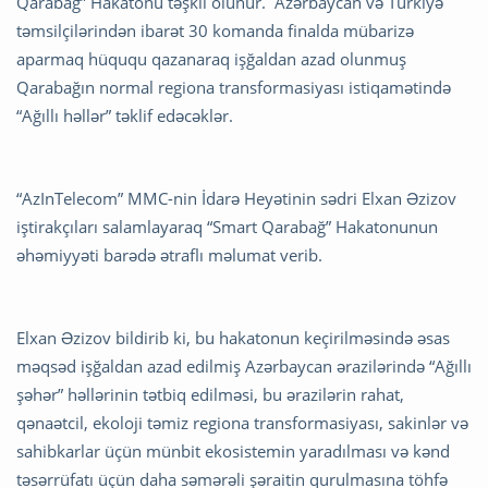
Qarabağ” Hakatonu təşkil olunur. Azərbaycan və Türkiyə
təmsilçilərindən ibarət 30 komanda finalda mübarizə
aparmaq hüququ qazanaraq işğaldan azad olunmuş
Qarabağın normal regiona transformasiyası istiqamətində
“Ağıllı həllər” təklif edəcəklər.
“AzInTelecom” MMC-nin İdarə Heyətinin sədri Elxan Əzizov
iştirakçıları salamlayaraq “Smart Qarabağ” Hakatonunun
əhəmiyyəti barədə ətraflı məlumat verib.
Elxan Əzizov bildirib ki, bu hakatonun keçirilməsində əsas
məqsəd işğaldan azad edilmiş Azərbaycan ərazilərində “Ağıllı
şəhər” həllərinin tətbiq edilməsi, bu ərazilərin rahat,
qənaətcil, ekoloji təmiz regiona transformasiyası, sakinlər və
sahibkarlar üçün münbit ekosistemin yaradılması və kənd
təsərrüfatı üçün daha səmərəli şəraitin qurulmasına töhfə