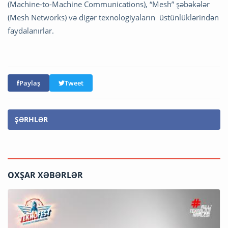
(Machine-to-Machine Communications), “Mesh” şəbəkələr
(Mesh Networks) və digər texnologiyaların üstünlüklərindən
faydalanırlar.
Paylaş
Tweet
ŞƏRHLƏR
OXŞAR XƏBƏRLƏR