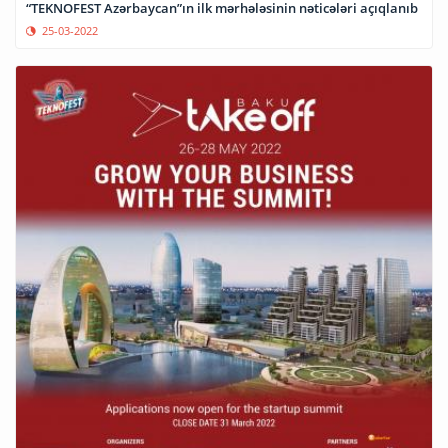
“TEKNOFEST Azərbaycan”ın ilk mərhələsinin nəticələri açıqlanıb
25-03-2022