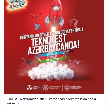
Bakı Ali Neft Məktəbinin 16 komandası “Teknofest”də finala
yüksəlib