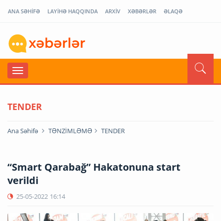
ANA SƏHİFƏ
LAYİHƏ HAQQINDA
ARXİV
XƏBƏRLƏR
ƏLAQƏ
TENDER
Ana Səhifə
TƏNZİMLƏMƏ
TENDER
“Smart Qarabağ” Hakatonuna start
verildi
25-05-2022
16:14