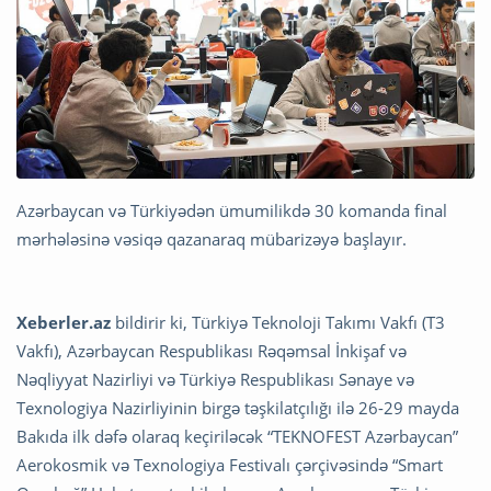
Azərbaycan və Türkiyədən ümumilikdə 30 komanda final
mərhələsinə vəsiqə qazanaraq mübarizəyə başlayır.
Xeberler.az
bildirir ki, Türkiyə Teknoloji Takımı Vakfı (T3
Vakfı), Azərbaycan Respublikası Rəqəmsal İnkişaf və
Nəqliyyat Nazirliyi və Türkiyə Respublikası Sənaye və
Texnologiya Nazirliyinin birgə təşkilatçılığı ilə 26-29 mayda
Bakıda ilk dəfə olaraq keçiriləcək “TEKNOFEST Azərbaycan”
Aerokosmik və Texnologiya Festivalı çərçivəsində “Smart