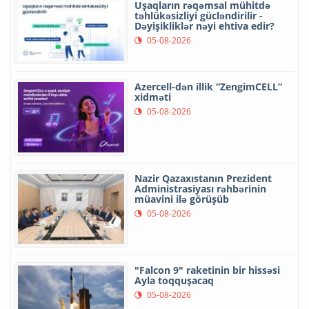
Uşaqların rəqəmsal mühitdə
təhlükəsizliyi gücləndirilir -
Dəyişikliklər nəyi ehtiva edir?
05-08-2026
Azercell-dən illik “ZengimCELL”
xidməti
05-08-2026
Nazir Qazaxıstanın Prezident
Administrasiyası rəhbərinin
müavini ilə görüşüb
05-08-2026
"Falcon 9" raketinin bir hissəsi
Ayla toqquşacaq
05-08-2026