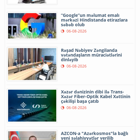
“Google”un məlumat emalı
mərkəzi Hindistanda etirazlara
səbəb olub
06-08-2026
Rəşad Nəbiyev Zəngilanda
vətəndaşların müraciətlərini
dinləyib
06-08-2026
Xəzər dənizinin dibi ilə Trans-
Xəzər Fiber-Optik Kabel Xəttinin
çəkilişi başa çatıb
06-08-2026
AZCON-a "Azərkosmos"la bağlı
yeni səlahiyyətlər verilib