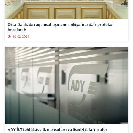
Orta Dəhlizdə rəqəmsallaşmanın inkişafına dair protokol
imzalanıb
10-02-2026
ADY İKT təhlükəsizlik məhsulları və lisenziyalarını aldı