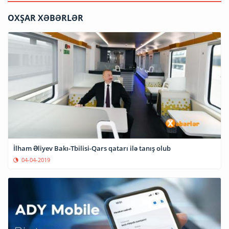
OXŞAR XƏBƏRLƏR
İlham Əliyev Bakı-Tbilisi-Qars qatarı ilə tanış olub
04-04-2019