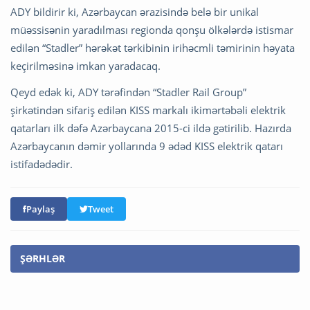
ADY bildirir ki, Azərbaycan ərazisində belə bir unikal
müəssisənin yaradılması regionda qonşu ölkələrdə istismar
edilən “Stadler” hərəkət tərkibinin irihəcmli təmirinin həyata
keçirilməsinə imkan yaradacaq.
Qeyd edək ki, ADY tərəfindən “Stadler Rail Group”
şirkətindən sifariş edilən KISS markalı ikimərtəbəli elektrik
qatarları ilk dəfə Azərbaycana 2015-ci ildə gətirilib. Hazırda
Azərbaycanın dəmir yollarında 9 ədəd KISS elektrik qatarı
istifadədədir.
Paylaş
Tweet
ŞƏRHLƏR