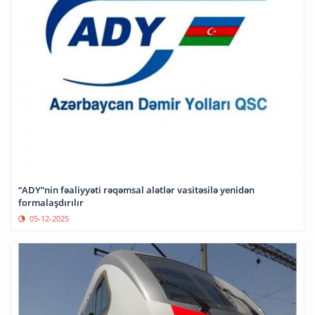
“ADY”nin fəaliyyəti rəqəmsal alətlər vasitəsilə yenidən
formalaşdırılır
05-12-2025