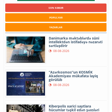
SON XƏBƏR
POPULYAR
YAZARLAR
Danimarka məktəblərdə süni
intellektdən istifadəyə nəzarəti
sərtləşdirir
08-08-2026
“Azərkosmos”un KOSMİK
Akademiyası mükafata layiq
görülüb
08-08-2026
Kiberpolis xarici saytlara
hücumlar təşkil edən şəxsləri