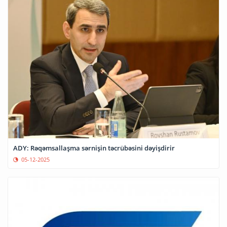
ADY: Rəqəmsallaşma sərnişin təcrübəsini dəyişdirir
05-12-2025