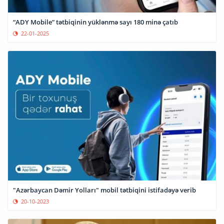
“ADY Mobile” tətbiqinin yüklənmə sayı 180 minə çatıb
22-01-2025
"Azərbaycan Dəmir Yolları" mobil tətbiqini istifadəyə verib
20-10-2023