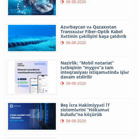
06-08-2026
Azərbaycan və Qazaxıstan
Transxəzər Fiber-Optik Kabel
Xəttinin çəkilişini başa çatdırıb
06-08-2026
Nazirlik: “Mobil notariat”
tətbiqinin “mygov”a tam
inteqrasiyası istiqamətində işlər
davam etdirilir
06-08-2026
Beş İcra Hakimiyyəti İT
sistemlərini “Hökumət
buludu”na köçürüb
06-08-2026