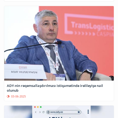
ADY-nin rəqəmsallaşdırılması istiqamətində irəliləyişə nail
olunub
03-06-2025