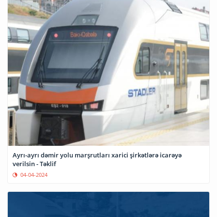
Ayrı-ayrı dəmir yolu marşrutları xarici şirkətlərə icarəyə
verilsin - Təklif
04-04-2024