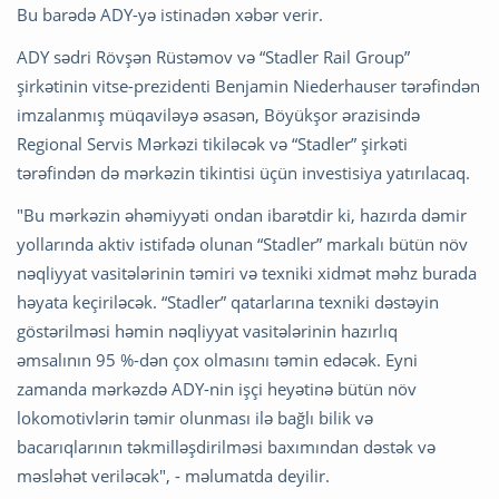
Bu barədə ADY-yə istinadən xəbər verir.
ADY sədri Rövşən Rüstəmov və “Stadler Rail Group”
şirkətinin vitse-prezidenti Benjamin Niederhauser tərəfindən
imzalanmış müqaviləyə əsasən, Böyükşor ərazisində
Regional Servis Mərkəzi tikiləcək və “Stadler” şirkəti
tərəfindən də mərkəzin tikintisi üçün investisiya yatırılacaq.
"Bu mərkəzin əhəmiyyəti ondan ibarətdir ki, hazırda dəmir
yollarında aktiv istifadə olunan “Stadler” markalı bütün növ
nəqliyyat vasitələrinin təmiri və texniki xidmət məhz burada
həyata keçiriləcək. “Stadler” qatarlarına texniki dəstəyin
göstərilməsi həmin nəqliyyat vasitələrinin hazırlıq
əmsalının 95 %-dən çox olmasını təmin edəcək. Eyni
zamanda mərkəzdə ADY-nin işçi heyətinə bütün növ
lokomotivlərin təmir olunması ilə bağlı bilik və
bacarıqlarının təkmilləşdirilməsi baxımından dəstək və
məsləhət veriləcək", - məlumatda deyilir.