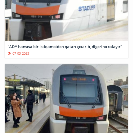
“ADY hansısa bir istiqamətdən qatarı çıxarıb, digərinə calayır”
07-03-2023