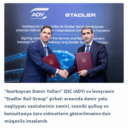
“Azərbaycan Dəmir Yolları” QSC (ADY) və İsveçrənin
“Stadler Rail Group” şirkəti arasında dəmir yolu
nəqliyyatı vasitələrinin təmiri, texniki qulluq və
konsultasiya üzrə xidmətlərin göstərilməsinə dair
müqavilə imzalanıb.