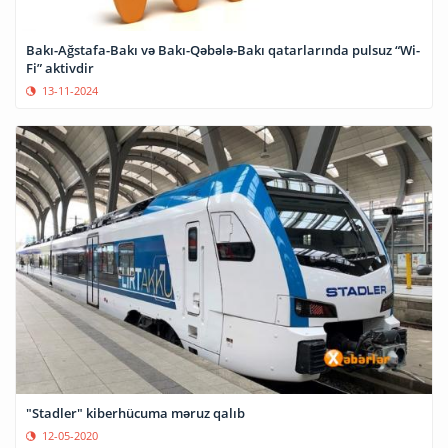
Bakı-Ağstafa-Bakı və Bakı-Qəbələ-Bakı qatarlarında pulsuz “Wi-
Fi” aktivdir
13-11-2024
"Stadler" kiberhücuma məruz qalıb
12-05-2020