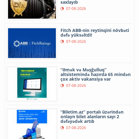
saxlayıb
07-08-2026
Fitch ABB-nin reytinqini növbəti
dəfə yüksəltdi!
07-08-2026
“Əmək və Məşğulluq”
altsistemində hazırda 65 mindən
çox aktiv vakansiya var
07-08-2026
“Biletim.az” portalı üzərindən
onlayn bilet alanların sayı 2
dəfəyədək artıb
07-08-2026