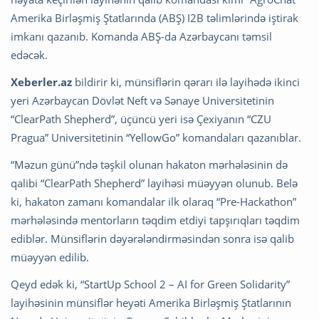
Amerika Birləşmiş Ştatlarında (ABŞ) I2B təlimlərində iştirak
imkanı qazanıb. Komanda ABŞ-da Azərbaycanı təmsil
edəcək.
Xeberler.az
bildirir ki, münsiflərin qərarı ilə layihədə ikinci
yeri Azərbaycan Dövlət Neft və Sənaye Universitetinin
“ClearPath Shepherd”, üçüncü yeri isə Çexiyanın “CZU
Pragua” Universitetinin “YellowGo” komandaları qazanıblar.
“Məzun günü”ndə təşkil olunan hakaton mərhələsinin də
qalibi “ClearPath Shepherd” layihəsi müəyyən olunub. Belə
ki, hakaton zamanı komandalar ilk olaraq “Pre-Hackathon”
mərhələsində mentorların təqdim etdiyi tapşırıqları təqdim
ediblər. Münsiflərin dəyərələndirməsindən sonra isə qalib
müəyyən edilib.
Qeyd edək ki, “StartUp School 2 – AI for Green Solidarity”
layihəsinin münsiflər heyəti Amerika Birləşmiş Ştatlarının