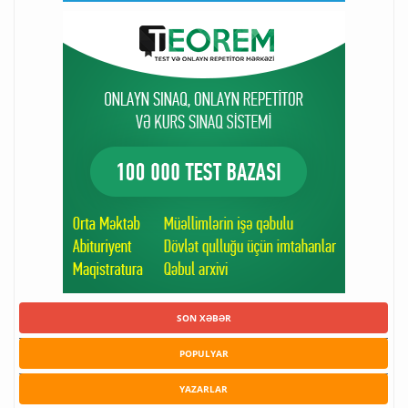
SON XƏBƏR
POPULYAR
YAZARLAR