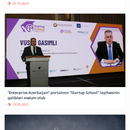
23-10-2024
“Enterprise Azerbaijan” portalının “Startup School” layihəsinin
qalibləri məlum olub
19-05-2023