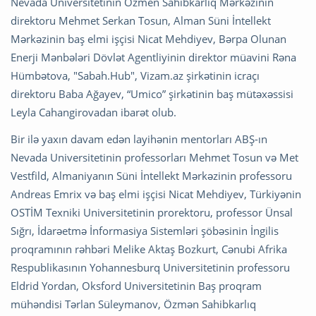
Nevada Universitetinin Ozmen Sahibkarlıq Mərkəzinin
direktoru Mehmet Serkan Tosun, Alman Süni İntellekt
Mərkəzinin baş elmi işçisi ⁠Nicat Mehdiyev, Bərpa Olunan
Enerji Mənbələri Dövlət Agentliyinin direktor müavini ⁠Rəna
Hümbətova, "Sabah.Hub", Vizam.az şirkətinin icraçı
direktoru ⁠Baba Ağayev, “Umico” şirkətinin baş mütəxəssisi
⁠Leyla Cahangirovadan ibarət olub.
Bir ilə yaxın davam edən layihənin mentorları ABŞ-ın
Nevada Universitetinin professorları Mehmet Tosun və Met
Vestfild, Almaniyanın Süni İntellekt Mərkəzinin professoru
Andreas Emrix və baş elmi işçisi ⁠Nicat Mehdiyev, Türkiyənin
OSTİM Texniki Universitetinin prorektoru, professor Ünsal
Sığrı, İdarəetmə İnformasiya Sistemləri şöbəsinin İngilis
proqramının rəhbəri Melike Aktaş Bozkurt, Cənubi Afrika
Respublikasının Yohannesburq Universitetinin professoru
Eldrid Yordan, Oksford Universitetinin Baş proqram
mühəndisi Tərlan Süleymanov, Özmən Sahibkarlıq