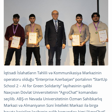
İqtisadi İslahatların Təhlili və Kommunikasiya Mərkəzinin
operatoru olduğu “Enterprise Azerbaijan” portalının “StartUp
School 2 – AI for Green Solidarity” layihəsinin qalibi
Naxçıvan Dövlət Universitetinin “AgroChat” komandası
seçilib. ABŞ-ın Nevada Universitetinin Özmən Sahibkarlıq
Mərkəzi və Almaniyanın Süni İntellekt Mərkəzi ilə birgə
həyata keçirilən layihənin qalib komandası kimi “AgroChat”