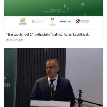
“Startup School 2” layihəsinin final mərhələsi keçiriləcək
05-12-2024