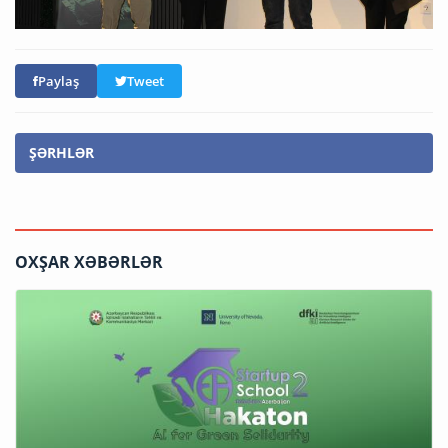
Paylaş
Tweet
ŞƏRHLƏR
OXŞAR XƏBƏRLƏR