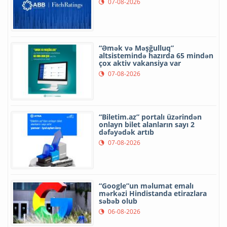
07-08-2026
“Əmək və Məşğulluq”
altsistemində hazırda 65 mindən
çox aktiv vakansiya var
07-08-2026
“Biletim.az” portalı üzərindən
onlayn bilet alanların sayı 2
dəfəyədək artıb
07-08-2026
“Google”un məlumat emalı
mərkəzi Hindistanda etirazlara
səbəb olub
06-08-2026