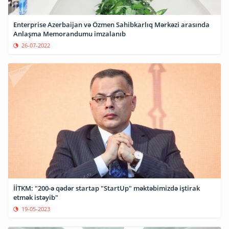
Enterprise Azerbaijan və Özmen Sahibkarlıq Mərkəzi arasında
Anlaşma Memorandumu imzalanıb
26-07-2022
İİTKM: "200-ə qədər startap "StartUp" məktəbimizdə iştirak
etmək istəyib"
19-05-2023