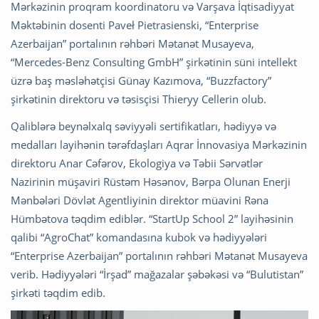
Mərkəzinin proqram koordinatoru və Varşava İqtisadiyyat
Məktəbinin dosenti Paveł Pietrasienski, “Enterprise
Azerbaijan” portalının rəhbəri Mətanət Musayeva,
“Mercedes-Benz Consulting GmbH” şirkətinin süni intellekt
üzrə baş məsləhətçisi Günay Kazımova, “Buzzfactory”
şirkətinin direktoru və təsisçisi Thieryy Cellerin olub.
Qaliblərə beynəlxalq səviyyəli sertifikatları, hədiyyə və
medalları layihənin tərəfdaşları Aqrar İnnovasiya Mərkəzinin
direktoru Anar Cəfərov, Ekologiya və Təbii Sərvətlər
Nazirinin müşaviri Rüstəm Həsənov, Bərpa Olunan Enerji
Mənbələri Dövlət Agentliyinin direktor müavini Rəna
Hümbətova təqdim ediblər. “StartUp School 2” layihəsinin
qalibi “AgroChat” komandasına kubok və hədiyyələri
“Enterprise Azerbaijan” portalının rəhbəri Mətanət Musayeva
verib. Hədiyyələri “İrşad” mağazalar şəbəkəsi və “Bulutistan”
şirkəti təqdim edib.