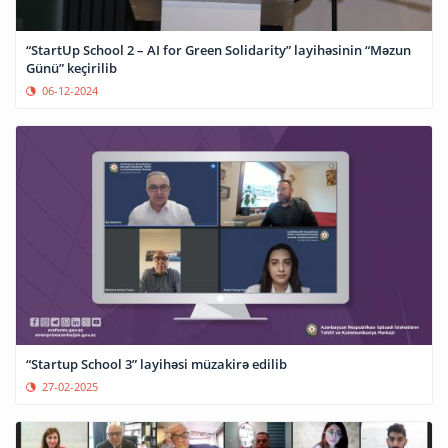
“StartUp School 2 – AI for Green Solidarity” layihəsinin “Məzun
Günü” keçirilib
06-12-2024
“Startup School 3” layihəsi müzakirə edilib
27-02-2025