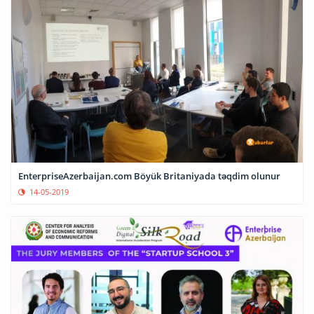
EnterpriseAzerbaijan.com Böyük Britaniyada təqdim olunur
14-05-2019