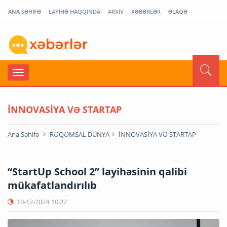
ANA SƏHİFƏ
LAYİHƏ HAQQINDA
ARXİV
XƏBƏRLƏR
ƏLAQƏ
İNNOVASİYA VƏ STARTAP
Ana Səhifə
RƏQƏMSAL DÜNYA
İNNOVASİYA VƏ STARTAP
“StartUp School 2” layihəsinin qalibi
mükafatlandırılıb
10-12-2024
10:22