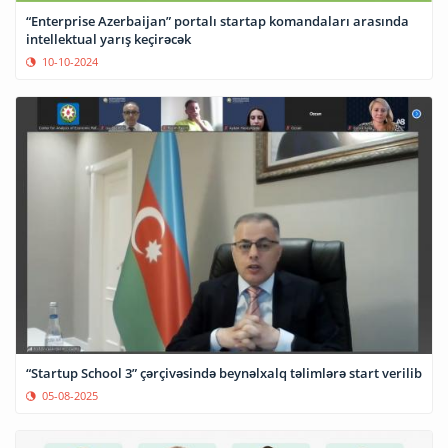
“Enterprise Azerbaijan” portalı startap komandaları arasında
intellektual yarış keçirəcək
10-10-2024
“Startup School 3” çərçivəsində beynəlxalq təlimlərə start verilib
05-08-2025