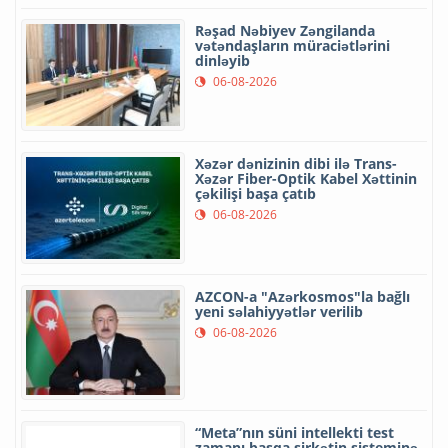
Rəşad Nəbiyev Zəngilanda
vətəndaşların müraciətlərini
dinləyib
06-08-2026
Xəzər dənizinin dibi ilə Trans-
Xəzər Fiber-Optik Kabel Xəttinin
çəkilişi başa çatıb
06-08-2026
AZCON-a "Azərkosmos"la bağlı
yeni səlahiyyətlər verilib
06-08-2026
“Meta”nın süni intellekti test
zamanı başqa şirkətin sisteminə