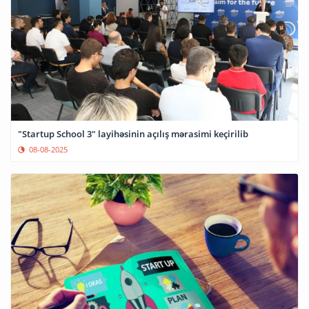
"Startup School 3" layihəsinin açılış mərasimi keçirilib
08-08-2025