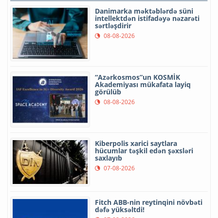
Danimarka məktəblərdə süni
intellektdən istifadəyə nəzarəti
sərtləşdirir
08-08-2026
“Azərkosmos”un KOSMİK
Akademiyası mükafata layiq
görülüb
08-08-2026
Kiberpolis xarici saytlara
hücumlar təşkil edən şəxsləri
saxlayıb
07-08-2026
Fitch ABB-nin reytinqini növbəti
dəfə yüksəltdi!