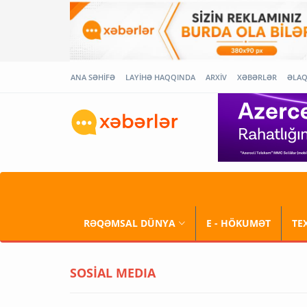
ANA SƏHİFƏ
LAYİHƏ HAQQINDA
ARXİV
XƏBƏRLƏR
ƏLA
RƏQƏMSAL DÜNYA
E - HÖKUMƏT
TE
SOSİAL MEDIA