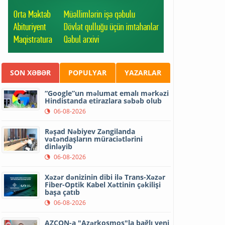
SON XƏBƏR
POPULYAR
YAZARLAR
“Google”un məlumat emalı mərkəzi
Hindistanda etirazlara səbəb olub
06-08-2026
Rəşad Nəbiyev Zəngilanda
vətəndaşların müraciətlərini
dinləyib
06-08-2026
Xəzər dənizinin dibi ilə Trans-Xəzər
Fiber-Optik Kabel Xəttinin çəkilişi
başa çatıb
06-08-2026
AZCON-a "Azərkosmos"la bağlı yeni