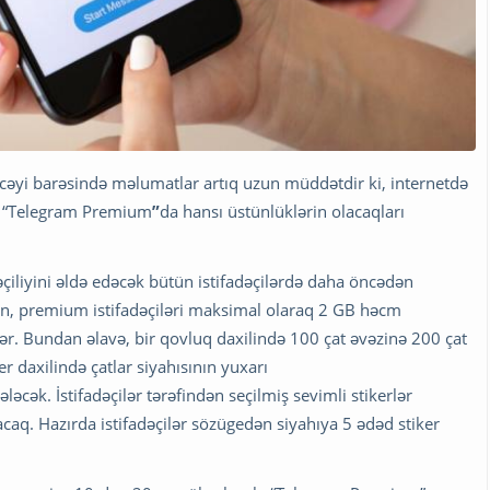
əcəyi barəsində məlumatlar artıq uzun müddətdir ki, internetdə
ısı “Telegram Premium
”
da hansı üstünlüklərin olacaqları
çiliyini əldə edəcək bütün istifadəçilərdə daha öncədən
ən, premium istifadəçiləri maksimal olaraq 2 GB həcm
lər. Bundan əlavə, bir qovluq daxilində 100 çat əvəzinə 200 çat
axilində çatlar siyahısının yuxarı
ləcək. İstifadəçilər tərəfindən seçilmiş sevimli stikerlər
aq. Hazırda istifadəçilər sözügedən siyahıya 5 ədəd stiker