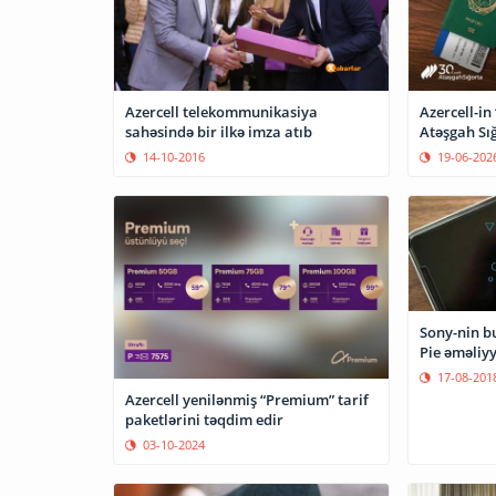
Azercell telekommunikasiya
Azercell-i
sahəsində bir ilkə imza atıb
Atəşgah Sığ
14-10-2016
19-06-202
Sony-nin b
Pie əməliyy
17-08-201
Azercell yenilənmiş “Premium” tarif
paketlərini təqdim edir
03-10-2024