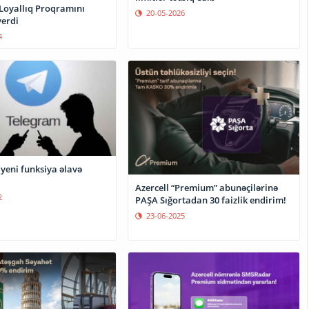
oyallıq Proqramını
20-05-2026
verdi
4
yeni funksiya əlavə
Azercell “Premium” abunəçilərinə
2
PAŞA Sığortadan 30 faizlik endirim!
23-06-2025