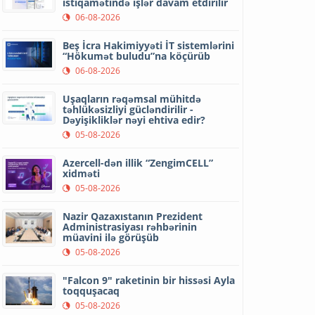
istiqamətində işlər davam etdirilir
06-08-2026
Beş İcra Hakimiyyəti İT sistemlərini
“Hökumət buludu”na köçürüb
06-08-2026
Uşaqların rəqəmsal mühitdə
təhlükəsizliyi gücləndirilir -
Dəyişikliklər nəyi ehtiva edir?
05-08-2026
Azercell-dən illik “ZengimCELL”
xidməti
05-08-2026
Nazir Qazaxıstanın Prezident
Administrasiyası rəhbərinin
müavini ilə görüşüb
05-08-2026
"Falcon 9" raketinin bir hissəsi Ayla
toqquşacaq
05-08-2026