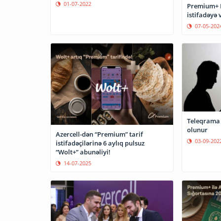
01-07-2022
Premium+ L
istifadəyə 
07-05-202
Teleqrama 
olunur
Azercell-dən “Premium” tarif
03-09-202
istifadəçilərinə 6 aylıq pulsuz
“Wolt+” abunəliyi!
14-07-2025