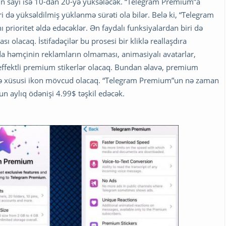
ərin sayı isə 10-dan 20-yə yüksələcək. “Telegram Premium”a
i də yüksəldilmiş yüklənmə sürəti ola bilər. Belə ki, “Telegram
 prioritet əldə edəcəklər. Ən faydalı funksiyalardan biri də
ı olacaq. İstifadəçilər bu prosesi bir kliklə reallaşdıra
nda həmçinin reklamların olmaması, animasiyalı avatarlar,
 effektli premium stikerlər olacaq. Bundan əlavə, premium
lində xüsusi ikon mövcud olacaq. “Telegram Premium”un nə zaman
un aylıq ödənişi 4.99$ təşkil edəcək.