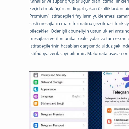
Kanallar və super qruplar üçün olan ictimai linkl
keçid etmək üçün ən diqqət çəkən özəlliklərdən bir
Premium” istifadəçiləri faylların yüklənməsi zamanı
səsli mesajların mətn formatına çevrilməsi funksiyas
biləcəklər. Ödənişli abunəliyin üstünlükləri arası
mesajlara verilən unikal reaksiyalar və tam ekran
istifadəçilərinin hesabları qarşısında ulduz şək
istifadəyə veriləcəyi bilinmir. Məlumata əsasən on