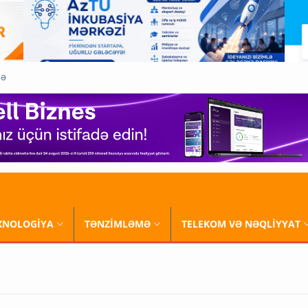
QƏ
XNOLOGİYA
TƏNZİMLƏMƏ
TELEKOM VƏ NƏQLİYYAT