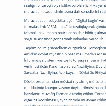
razılığı ilə icarəçi və ya istifadəçi olan fiziki və y
müraciətin əsaslandırılmasına dair sənədlərini re
Müraciət edən subyektlər üçün “Digital Login” vasi
formalaşdırıb “ASAN İmza” ilə təsdiqləyərək göndə
izləmək, baxılmanın nəticələrinə dair bildiriş a
sorğusu əsasında göndərmək imkanları yaradılıb.
Təqdim edilmiş sənədlərin düzgünlüyü Torpaqları
əmlakın dövlət reyestrinin baza məlumatları əsa
İnformasiya Sistemi vasitəsilə torpaq sahəsinin ka
verilməsi üçün Kənd Təsərrüfatı Nazirliyinə, Dövlə
Sərvətlər Nazirliyinə, Azərbaycan Dövlət Su Ehtiya
Dövlət orqanlarından müsbət rəy almış müraciətl
müddətində kateqoriyasının dəyişdirilməsi nəzərdə 
hazırlanır. Müvafiq Fərmanla təsdiq edilən “Torpaq
digərinə keçirilməsi Qaydaları”nda müəyyən edilm
sənədlər Nazirlər Kabinetinə göndərilir.