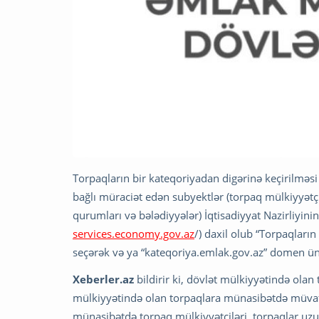
Torpaqların bir kateqoriyadan digərinə keçirilməsi 
bağlı müraciət edən subyektlər (torpaq mülkiyyətçis
qurumları və bələdiyyələr) İqtisadiyyat Nazirliyinin
services.economy.gov.az
/) daxil olub “Torpaqları
seçərək və ya “kateqoriya.emlak.gov.az” domen ünv
Xeberler.az
bildirir ki, dövlət mülkiyyətində olan
mülkiyyətində olan torpaqlara münasibətdə müvafi
münasibətdə torpaq mülkiyyətçiləri, torpaqlar uzu