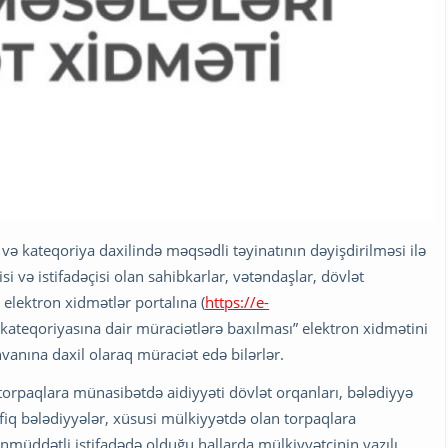
və kateqoriya daxilində məqsədli təyinatının dəyişdirilməsi ilə
i və istifadəçisi olan sahibkarlar, vətəndaşlar, dövlət
 elektron xidmətlər portalına (
https://e-
n kateqoriyasına dair müraciətlərə baxılması” elektron xidmətini
anına daxil olaraq müraciət edə bilərlər.
 torpaqlara münasibətdə aidiyyəti dövlət orqanları, bələdiyyə
q bələdiyyələr, xüsusi mülkiyyətdə olan torpaqlara
nmüddətli istifadədə olduğu hallarda mülkiyyətçinin yazılı