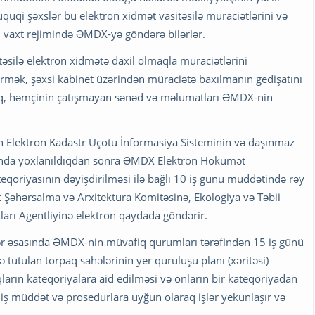
a hüquqi şəxslər bu elektron xidmət vasitəsilə müraciətlərini və
al vaxt rejimində ƏMDX-yə göndərə bilərlər.
təsilə elektron xidmətə daxil olmaqla müraciətlərini
rmək, şəxsi kabinet üzərindən müraciətə baxılmanın gedişatını
lmaq, həmçinin çatışmayan sənəd və məlumatları ƏMDX-nin
n Elektron Kadastr Uçotu İnformasiya Sisteminin və daşınmaz
sında yoxlanıldıqdan sonra ƏMDX Elektron Hökumət
teqoriyasının dəyişdirilməsi ilə bağlı 10 iş günü müddətində rəy
t Şəhərsalma və Arxitektura Komitəsinə, Ekologiya və Təbii
tları Agentliyinə elektron qaydada göndərir.
ər əsasında ƏMDX-nin müvafiq qurumları tərəfindən 15 iş günü
tutulan torpaq sahələrinin yer quruluşu planı (xəritəsi)
ların kateqoriyalara aid edilməsi və onların bir kateqoriyadan
iş müddət və prosedurlara uyğun olaraq işlər yekunlaşır və