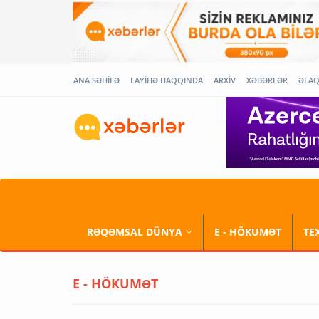
ANA SƏHİFƏ
LAYİHƏ HAQQINDA
ARXİV
XƏBƏRLƏR
ƏLA
RƏQƏMSAL DÜNYA
E - HÖKUMƏT
TE
E - HÖKUMƏT