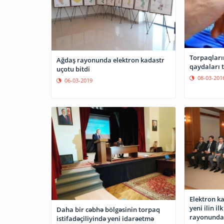
Torpaqları
Ağdaş rayonunda elektron kadastr
qaydaları 
uçotu bitdi
08-03-201
06-03-2019
Elektron k
yeni ilin il
Daha bir cəbhə bölgəsinin torpaq
rayonunda i
istifadəçiliyində yeni idarəetmə