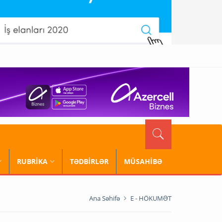
RUBRİKA
TƏDBİRLƏR
MÜSAHİBƏ
Ana Səhifə
E - HÖKUMƏT