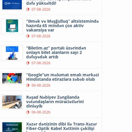
dəfə yüksəltdi!
07-08-2026
“Əmək və Məşğulluq” altsistemində
hazırda 65 mindən çox aktiv
vakansiya var
07-08-2026
“Biletim.az” portalı üzərindən
onlayn bilet alanların sayı 2
dəfəyədək artıb
07-08-2026
“Google”un məlumat emalı mərkəzi
Hindistanda etirazlara səbəb olub
06-08-2026
Rəşad Nəbiyev Zəngilanda
vətəndaşların müraciətlərini
dinləyib
06-08-2026
Xəzər dənizinin dibi ilə Trans-Xəzər
Fiber-Optik Kabel Xəttinin çəkilişi