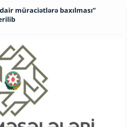
dair müraciətlərə baxılması”
rilib