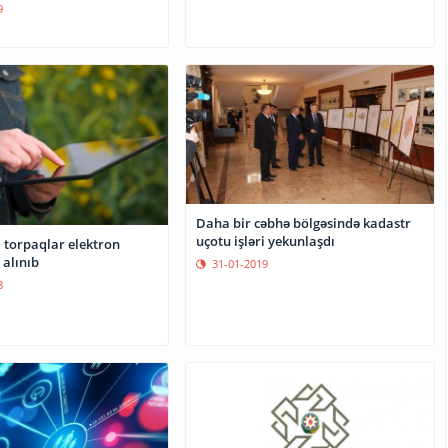
9
Daha bir cəbhə bölgəsində kadastr
uçotu işləri yekunlaşdı
 torpaqlar elektron
 alınıb
31-01-2019
8