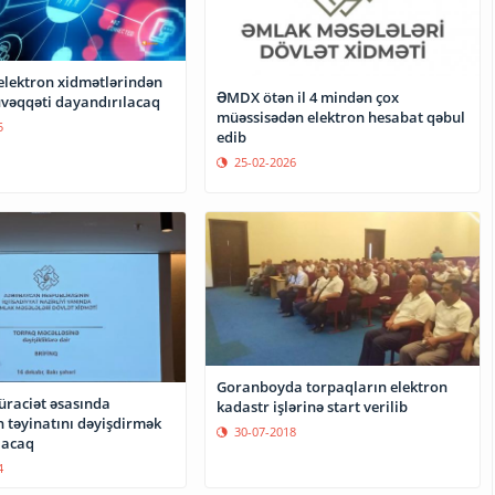
lektron xidmətlərindən
ƏMDX ötən il 4 mindən çox
üvəqqəti dayandırılacaq
müəssisədən elektron hesabat qəbul
5
edib
25-02-2026
Goranboyda torpaqların elektron
üraciət əsasında
kadastr işlərinə start verilib
n təyinatını dəyişdirmək
30-07-2018
acaq
4