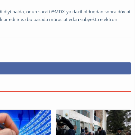
dildiyi halda, onun surəti ƏMDX-yə daxil olduqdan sonra dövlət
klər edilir və bu barədə müraciət edən subyektə elektron