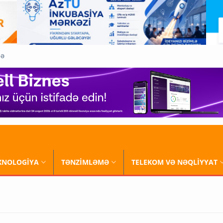
QƏ
XNOLOGİYA
TƏNZİMLƏMƏ
TELEKOM VƏ NƏQLİYYAT