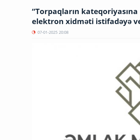
“Torpaqların kateqoriyasına 
elektron xidməti istifadəyə ve
07-01-2025
20:08