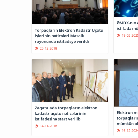
ƏMDX-nın e
istifadə m
Torpaqların Elektron Kadastr Uçotu
19-03-202
işlərinin nəticələri Masallı
rayonunda istifadəyə verildi
25-12-2018
Zaqatalada torpaqların elektron
Elektron m
kadastr uçotu nəticələrinin
torpaqları
istifadəsinə start verilib
mümkün ol
14-11-2018
16-12-202