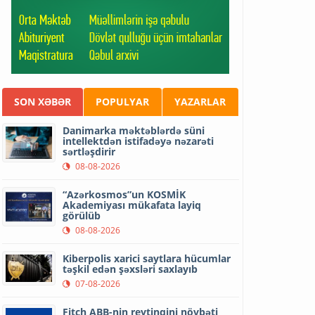
SON XƏBƏR
POPULYAR
YAZARLAR
Danimarka məktəblərdə süni
intellektdən istifadəyə nəzarəti
sərtləşdirir
08-08-2026
“Azərkosmos”un KOSMİK
Akademiyası mükafata layiq
görülüb
08-08-2026
Kiberpolis xarici saytlara hücumlar
təşkil edən şəxsləri saxlayıb
07-08-2026
Fitch ABB-nin reytinqini növbəti