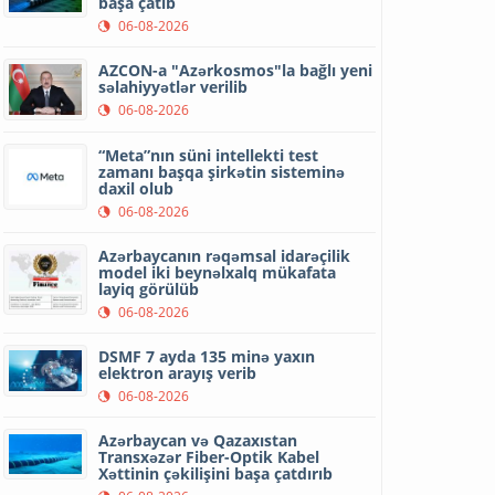
başa çatıb
06-08-2026
AZCON-a "Azərkosmos"la bağlı yeni
səlahiyyətlər verilib
06-08-2026
“Meta”nın süni intellekti test
zamanı başqa şirkətin sisteminə
daxil olub
06-08-2026
Azərbaycanın rəqəmsal idarəçilik
model iki beynəlxalq mükafata
layiq görülüb
06-08-2026
DSMF 7 ayda 135 minə yaxın
elektron arayış verib
06-08-2026
Azərbaycan və Qazaxıstan
Transxəzər Fiber-Optik Kabel
Xəttinin çəkilişini başa çatdırıb