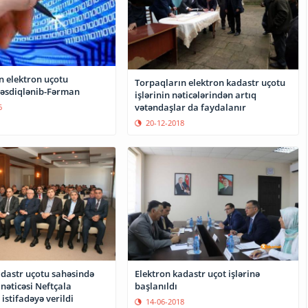
n elektron uçotu
Torpaqların elektron kadastr uçotu
təsdiqlənib-Fərman
işlərinin nəticələrindən artıq
vətəndaşlar da faydalanır
6
20-12-2018
adastr uçotu sahəsində
Elektron kadastr uçot işlərinə
k nəticəsi Neftçala
başlanıldı
stifadəyə verildi
14-06-2018