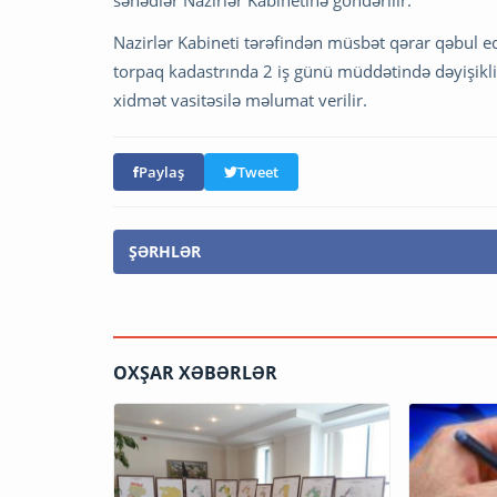
Nazirlər Kabineti tərəfindən müsbət qərar qəbul e
torpaq kadastrında 2 iş günü müddətində dəyişikli
xidmət vasitəsilə məlumat verilir.
Paylaş
Tweet
ŞƏRHLƏR
OXŞAR XƏBƏRLƏR