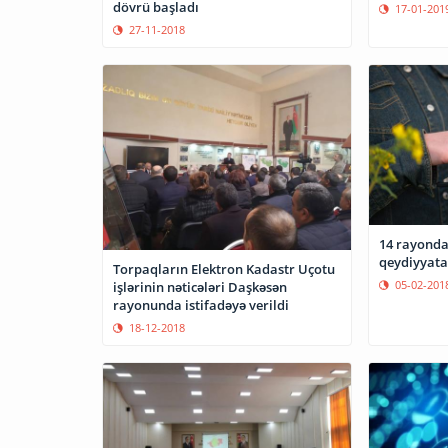
dövrü başladı
17-01-201
27-11-2018
14 rayonda
qeydiyyata
Torpaqların Elektron Kadastr Uçotu
05-02-201
işlərinin nəticələri Daşkəsən
rayonunda istifadəyə verildi
18-12-2018