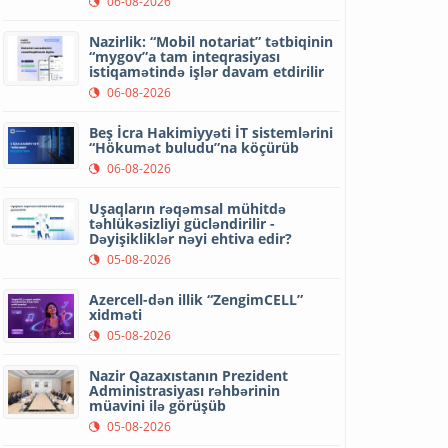
06-08-2026
Nazirlik: “Mobil notariat” tətbiqinin
“mygov”a tam inteqrasiyası
istiqamətində işlər davam etdirilir
06-08-2026
Beş İcra Hakimiyyəti İT sistemlərini
“Hökumət buludu”na köçürüb
06-08-2026
Uşaqların rəqəmsal mühitdə
təhlükəsizliyi gücləndirilir -
Dəyişikliklər nəyi ehtiva edir?
05-08-2026
Azercell-dən illik “ZengimCELL”
xidməti
05-08-2026
Nazir Qazaxıstanın Prezident
Administrasiyası rəhbərinin
müavini ilə görüşüb
05-08-2026