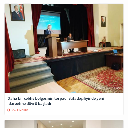
Daha bir cəbhə bölgəsinin torpaq istifadəçiliyində yeni
idarəetmə dövrü başladı
27-11-2018