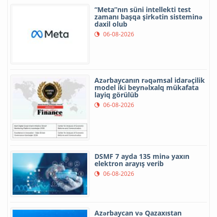
“Meta”nın süni intellekti test
zamanı başqa şirkətin sisteminə
daxil olub
06-08-2026
Azərbaycanın rəqəmsal idarəçilik
model iki beynəlxalq mükafata
layiq görülüb
06-08-2026
DSMF 7 ayda 135 minə yaxın
elektron arayış verib
06-08-2026
Azərbaycan və Qazaxıstan