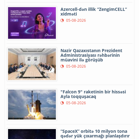
Azercell-dən illik “ZengimCELL”
xidməti
05-08-2026
Nazir Qazaxıstanın Prezident
Administrasiyası rəhbərinin
müavini ilə görüşüb
05-08-2026
"Falcon 9" raketinin bir hissəsi
Ayla toqquşacaq
05-08-2026
“SpaceX” orbitə 10 milyon tona
qədər yük çıxarmağı planlaşdırır