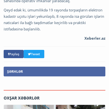
sahəsində operativ imkanlar yaradacaq.
Qeyd edək ki, ümumilikdə 19 rayonda torpaqların elektron
kadastr uçotu işləri yekunlaşıb, 8 rayonda isə görülən işlərin
nəticələri ilə bağlı təqdimatlar keçirilib və praktiki
istifadəsinə başlanılıb.
Xeberler.az
Paylaş
Tweet
ŞƏRHLƏR
OXŞAR XƏBƏRLƏR