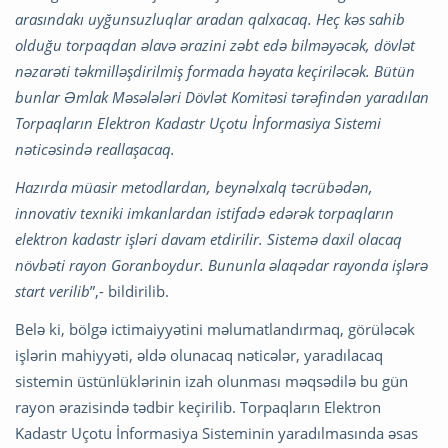
arasındakı uyğunsuzluqlar aradan qalxacaq. Heç kəs sahib
olduğu torpaqdan əlavə ərazini zəbt edə bilməyəcək, dövlət
nəzarəti təkmilləşdirilmiş formada həyata keçiriləcək. Bütün
bunlar Əmlak Məsələləri Dövlət Komitəsi tərəfindən yaradılan
Torpaqların Elektron Kadastr Uçotu İnformasiya Sistemi
nəticəsində reallaşacaq.
Hazırda müasir metodlardan, beynəlxalq təcrübədən,
innovativ texniki imkanlardan istifadə edərək torpaqların
elektron kadastr işləri davam etdirilir. Sistemə daxil olacaq
növbəti rayon Goranboydur. Bununla əlaqədar rayonda işlərə
start verilib
”,- bildirilib.
Belə ki, bölgə ictimaiyyətini məlumatlandırmaq, görüləcək
işlərin mahiyyəti, əldə olunacaq nəticələr, yaradılacaq
sistemin üstünlüklərinin izah olunması məqsədilə bu gün
rayon ərazisində tədbir keçirilib. Torpaqların Elektron
Kadastr Uçotu İnformasiya Sisteminin yaradılmasında əsas