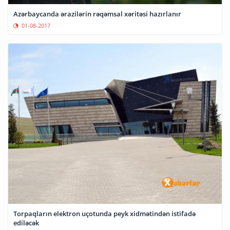
Azərbaycanda ərazilərin rəqəmsal xəritəsi hazırlanır
01-08-2017
Torpaqların elektron uçotunda peyk xidmətindən istifadə
ediləcək