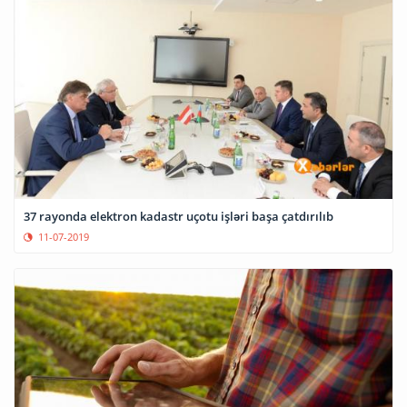
37 rayonda elektron kadastr uçotu işləri başa çatdırılıb
11-07-2019