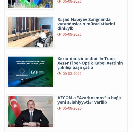
06-08-2026
Rəşad Nəbiyev Zəngilanda
vətəndaşların müraciətlərini
dinləyib
06-08-2026
Xəzər dənizinin dibi ilə Trans-
Xəzər Fiber-Optik Kabel Xəttinin
çəkilişi başa çatıb
06-08-2026
AZCON-a "Azərkosmos"la bağlı
yeni səlahiyyətlər verilib
06-08-2026