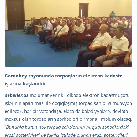
Goranboy rayonunda torpaqların elektron kadastr
işlərinə başlanılıb.
Xeberler.az
məlumat verir ki, ölkədə elektron kadastr uçotu
işlərinin aparılması ilə dəqiqləşmiş torpaq sahibliyi müəyyən
ediləcək, hər bir vətəndaşa, eləcə də bələdiyyələrə, dövlətə
məxsus olan torpaqların sərhədləri birmənalı məlum olacaq.
“
Bununla bütün növ torpaq sahələrinin hüquqi sənədlərdəki
ərazi göstəriciləri ilə faktiki istifadə olunan ərazi göstəriciləri