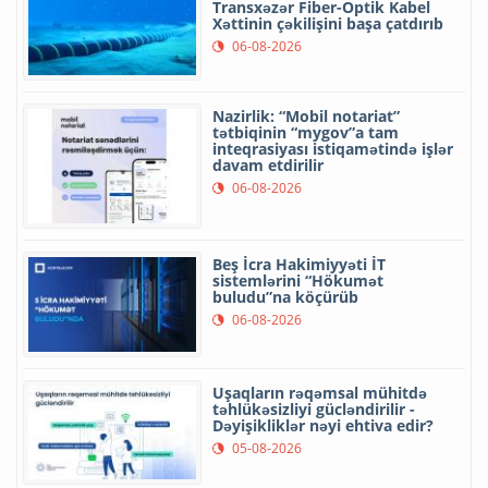
Transxəzər Fiber-Optik Kabel
Xəttinin çəkilişini başa çatdırıb
06-08-2026
Nazirlik: “Mobil notariat”
tətbiqinin “mygov”a tam
inteqrasiyası istiqamətində işlər
davam etdirilir
06-08-2026
Beş İcra Hakimiyyəti İT
sistemlərini “Hökumət
buludu”na köçürüb
06-08-2026
Uşaqların rəqəmsal mühitdə
təhlükəsizliyi gücləndirilir -
Dəyişikliklər nəyi ehtiva edir?
05-08-2026