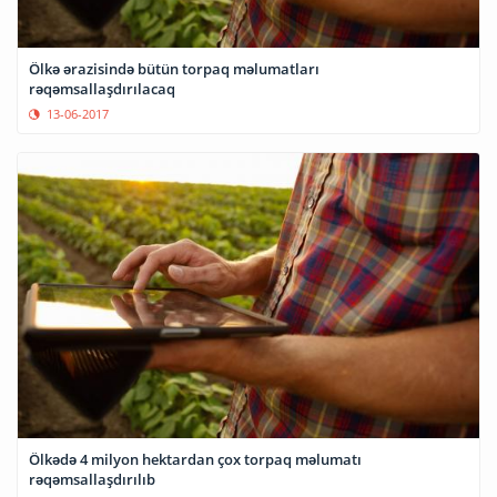
Ölkə ərazisində bütün torpaq məlumatları
rəqəmsallaşdırılacaq
13-06-2017
Ölkədə 4 milyon hektardan çox torpaq məlumatı
rəqəmsallaşdırılıb