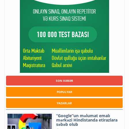
SON XƏBƏR
POPULYAR
YAZARLAR
“Google”un məlumat emalı
mərkəzi Hindistanda etirazlara
səbəb olub