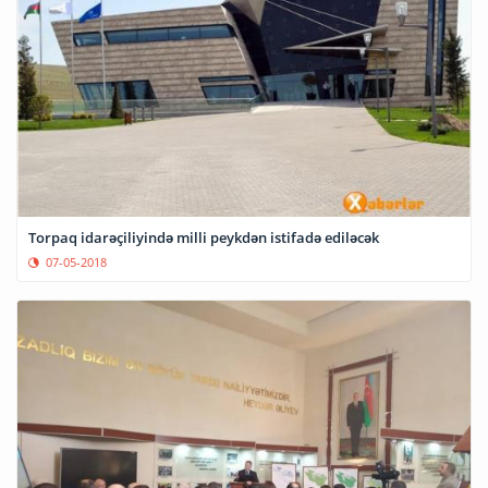
Torpaq idarəçiliyində milli peykdən istifadə ediləcək
07-05-2018