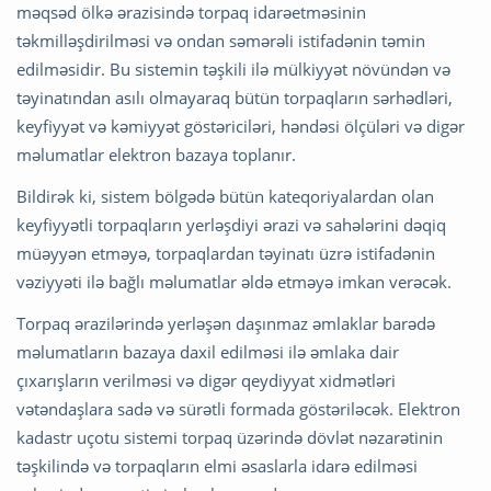
məqsəd ölkə ərazisində torpaq idarəetməsinin
təkmilləşdirilməsi və ondan səmərəli istifadənin təmin
edilməsidir. Bu sistemin təşkili ilə mülkiyyət növündən və
təyinatından asılı olmayaraq bütün torpaqların sərhədləri,
keyfiyyət və kəmiyyət göstəriciləri, həndəsi ölçüləri və digər
məlumatlar elektron bazaya toplanır.
Bildirək ki, sistem bölgədə bütün kateqoriyalardan olan
keyfiyyətli torpaqların yerləşdiyi ərazi və sahələrini dəqiq
müəyyən etməyə, torpaqlardan təyinatı üzrə istifadənin
vəziyyəti ilə bağlı məlumatlar əldə etməyə imkan verəcək.
Torpaq ərazilərində yerləşən daşınmaz əmlaklar barədə
məlumatların bazaya daxil edilməsi ilə əmlaka dair
çıxarışların verilməsi və digər qeydiyyat xidmətləri
vətəndaşlara sadə və sürətli formada göstəriləcək. Elektron
kadastr uçotu sistemi torpaq üzərində dövlət nəzarətinin
təşkilində və torpaqların elmi əsaslarla idarə edilməsi