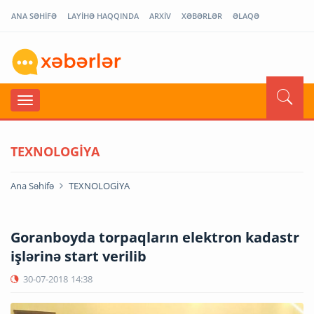
ANA SƏHİFƏ
LAYİHƏ HAQQINDA
ARXİV
XƏBƏRLƏR
ƏLAQƏ
TEXNOLOGİYA
Ana Səhifə
TEXNOLOGİYA
Goranboyda torpaqların elektron kadastr
işlərinə start verilib
30-07-2018
14:38