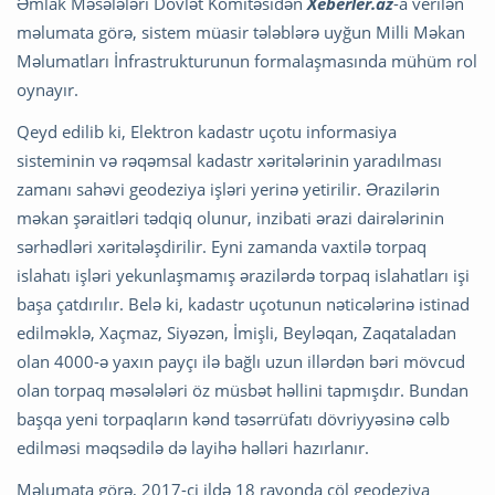
Əmlak Məsələləri Dövlət Komitəsidən
Xeberler.az
-a verilən
məlumata görə, sistem müasir tələblərə uyğun Milli Məkan
Məlumatları İnfrastrukturunun formalaşmasında mühüm rol
oynayır.
Qeyd edilib ki, Elektron kadastr uçotu informasiya
sisteminin və rəqəmsal kadastr xəritələrinin yaradılması
zamanı sahəvi geodeziya işləri yerinə yetirilir. Ərazilərin
məkan şəraitləri tədqiq olunur, inzibati ərazi dairələrinin
sərhədləri xəritələşdirilir. Eyni zamanda vaxtilə torpaq
islahatı işləri yekunlaşmamış ərazilərdə torpaq islahatları işi
başa çatdırılır. Belə ki, kadastr uçotunun nəticələrinə istinad
edilməklə, Xaçmaz, Siyəzən, İmişli, Beyləqan, Zaqataladan
olan 4000-ə yaxın payçı ilə bağlı uzun illərdən bəri mövcud
olan torpaq məsələləri öz müsbət həllini tapmışdır. Bundan
başqa yeni torpaqların kənd təsərrüfatı dövriyyəsinə cəlb
edilməsi məqsədilə də layihə həlləri hazırlanır.
Məlumata görə, 2017-ci ildə 18 rayonda çöl geodeziya