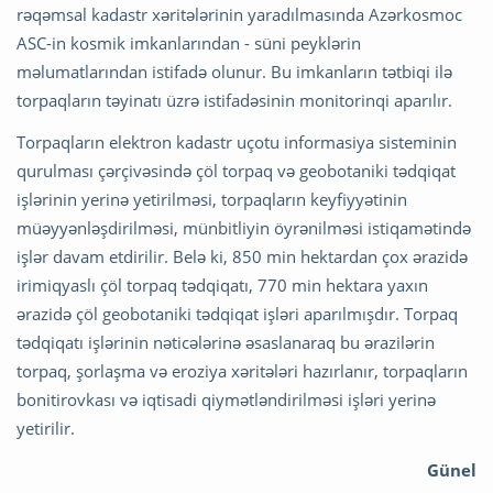
rəqəmsal kadastr xəritələrinin yaradılmasında Azərkosmoc
ASC-in kosmik imkanlarından - süni peyklərin
məlumatlarından istifadə olunur. Bu imkanların tətbiqi ilə
torpaqların təyinatı üzrə istifadəsinin monitorinqi aparılır.
Torpaqların elektron kadastr uçotu informasiya sisteminin
qurulması çərçivəsində çöl torpaq və geobotaniki tədqiqat
işlərinin yerinə yetirilməsi, torpaqların keyfiyyətinin
müəyyənləşdirilməsi, münbitliyin öyrənilməsi istiqamətində
işlər davam etdirilir. Belə ki, 850 min hektardan çox ərazidə
irimiqyaslı çöl torpaq tədqiqatı, 770 min hektara yaxın
ərazidə çöl geobotaniki tədqiqat işləri aparılmışdır. Torpaq
tədqiqatı işlərinin nəticələrinə əsaslanaraq bu ərazilərin
torpaq, şorlaşma və eroziya xəritələri hazırlanır, torpaqların
bonitirovkası və iqtisadi qiymətləndirilməsi işləri yerinə
yetirilir.
Günel