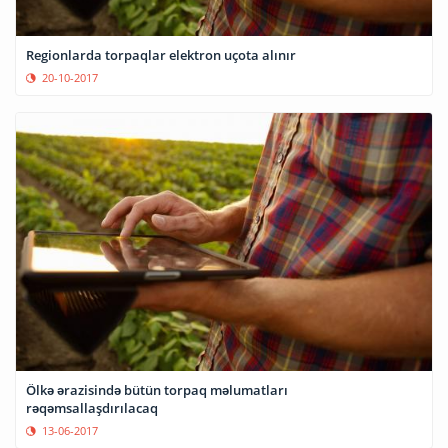
Regionlarda torpaqlar elektron uçota alınır
20-10-2017
Ölkə ərazisində bütün torpaq məlumatları
rəqəmsallaşdırılacaq
13-06-2017