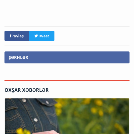
Paylaş
Tweet
ŞƏRHLƏR
OXŞAR XƏBƏRLƏR