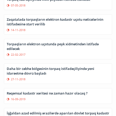
Torpaq idarəçiliyində milli peykdən istifadə ediləcək
07-05-2018
Zaqatalada torpaqların elektron kadastr uçotu nəticələrinin
istifadəsinə start verilib
14-11-2018
Torpaqların elektron uçotunda peyk xidmətindən istifadə
ediləcək
22-02-2017
Daha bir cəbhə bölgəsinin torpaq istifadəçiliyində yeni
idarəetmə dövrü başladı
27-11-2018
Rəqəmsal kadastr xəritəsi nə zaman hazır olacaq ?
16-09-2019