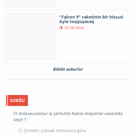
"Falcon 9" raketinin bir hissəsi
Ayla toqquşacaq
05-08-2026
Bütün xəbərlər
SORĞU
İT mütəxəssislər iş yerlərini hansı meyarlar əsasında
seçir ?