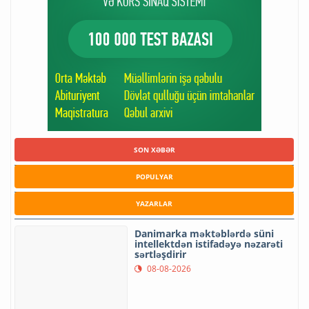
SON XƏBƏR
POPULYAR
YAZARLAR
Danimarka məktəblərdə süni
intellektdən istifadəyə nəzarəti
sərtləşdirir
08-08-2026