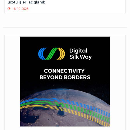
İşğaldan azad edilmiş ərazilərdə aparılan dövlət torpaq kadastr
uçotu işləri açıqlanıb
18-10-2023