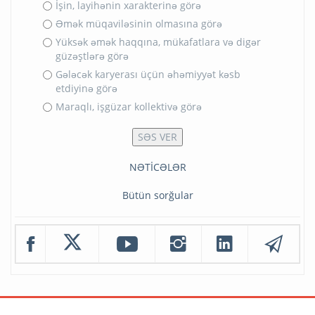
Şirkətin yüksək statusuna görə
İşin, layihənin xarakterinə görə
Əmək müqaviləsinin olmasına görə
Yüksək əmək haqqına, mükafatlara və digər
güzəştlərə görə
Gələcək karyerası üçün əhəmiyyət kəsb
etdiyinə görə
Maraqlı, işgüzar kollektivə görə
NƏTİCƏLƏR
Bütün sorğular