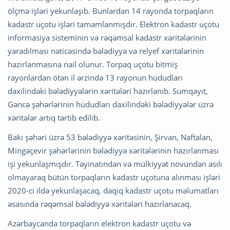
ölçmə işləri yekunlaşıb. Bunlardan 14 rayonda torpaqların
kadastr uçotu işləri tamamlanmışdır. Elektron kadastr uçotu
informasiya sisteminin və rəqəmsal kadastr xəritələrinin
yaradılması nəticəsində bələdiyyə və relyef xəritələrinin
hazırlanmasına nail olunur. Torpaq uçotu bitmiş
rayonlardan ötən il ərzində 13 rayonun hüdudları
daxilindəki bələdiyyələrin xəritələri hazırlanıb. Sumqayıt,
Gəncə şəhərlərinin hüdudları daxilindəki bələdiyyələr üzrə
xəritələr artıq tərtib edilib.
Bakı şəhəri üzrə 53 bələdiyyə xəritəsinin, Şirvan, Naftalan,
Mingəçevir şəhərlərinin bələdiyyə xəritələrinin hazırlanması
işi yekunlaşmışdır. Təyinatından və mülkiyyət növündən asılı
olmayaraq bütün torpaqların kadastr uçotuna alınması işləri
2020-ci ildə yekunlaşacaq, dəqiq kadastr uçotu məlumatları
əsasında rəqəmsal bələdiyyə xəritələri hazırlanacaq.
Azərbaycanda torpaqların elektron kadastr uçotu və