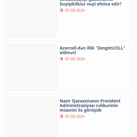
Uşaqların rəqəmsal mühitdə
təhlükəsizliyi gücləndirilir -
Dəyişikliklər nəyi ehtiva edir?
05-08-2026
Azercell-dən illik “ZengimCELL”
xidməti
05-08-2026
Nazir Qazaxıstanın Prezident
Administrasiyası rəhbərinin
müavini ilə görüşüb
05-08-2026