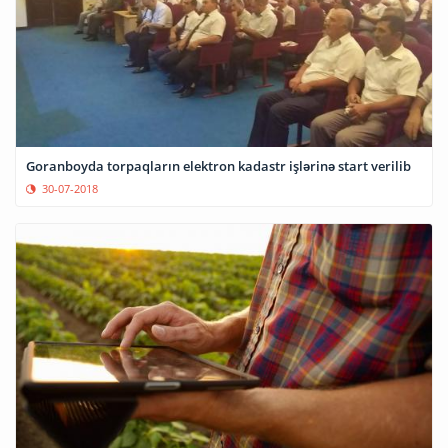
Goranboyda torpaqların elektron kadastr işlərinə start verilib
30-07-2018