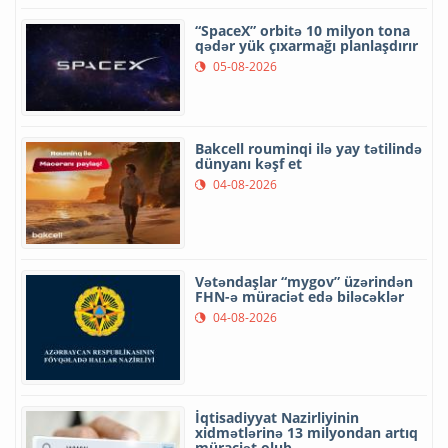
“SpaceX” orbitə 10 milyon tona
qədər yük çıxarmağı planlaşdırır
05-08-2026
Bakcell rouminqi ilə yay tətilində
dünyanı kəşf et
04-08-2026
Vətəndaşlar “mygov” üzərindən
FHN-ə müraciət edə biləcəklər
04-08-2026
İqtisadiyyat Nazirliyinin
xidmətlərinə 13 milyondan artıq
müraciət olub