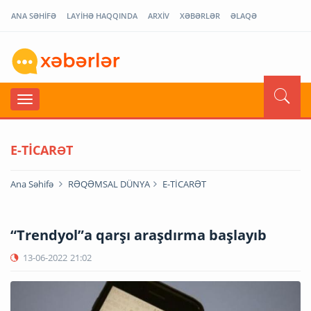
ANA SƏHİFƏ
LAYİHƏ HAQQINDA
ARXİV
XƏBƏRLƏR
ƏLAQƏ
E-TİCARƏT
Ana Səhifə
RƏQƏMSAL DÜNYA
E-TİCARƏT
“Trendyol”a qarşı araşdırma başlayıb
13-06-2022
21:02