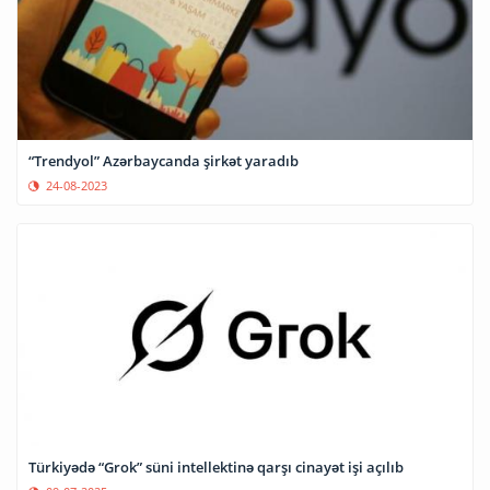
“Trendyol” Azərbaycanda şirkət yaradıb
24-08-2023
Türkiyədə “Grok” süni intellektinə qarşı cinayət işi açılıb