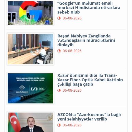
“Google”un məlumat emalı
mərkəzi Hindistanda etirazlara
səbəb olub
06-08-2026
Rəşad Nəbiyev Zəngilanda
vətəndaşların müraciətlərini
dinləyib
06-08-2026
Xəzər dənizinin dibi ilə Trans-
Xəzər Fiber-Optik Kabel Xəttinin
çəkilişi başa çatıb
06-08-2026
AZCON-a "Azərkosmos"la bağlı
yeni səlahiyyətlər verilib
06-08-2026