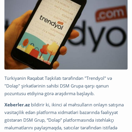
Türkiyənin Rəqabət Təşkilatı tərəfindən "Trendyol" və
"Dolap" şirkətlərinin sahibi DSM Grupa qarşı qanun
pozuntusu etdiyinə görə araşdırma başlayıb.
Xeberler.az
bildirir ki, ikinci əl məhsulların onlayn satışına
vasitəçilik edən platforma xidmətləri bazarında fəaliyyət
göstərən DSM Grup, “Dolap” platformasında istehlakçı
məlumatlarını paylaşmaqda, satıcılar tərəfindən istifadə