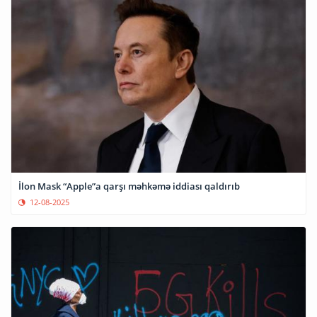
İlon Mask “Apple”a qarşı məhkəmə iddiası qaldırıb
12-08-2025