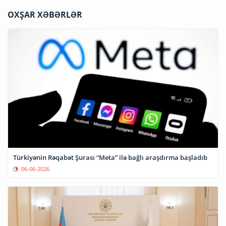
OXŞAR XƏBƏRLƏR
Türkiyənin Rəqabət Şurası “Meta” ilə bağlı araşdırma başladıb
06-06-2026