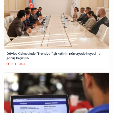
Dövlət Xidmətində “Trendyol” şirkətinin nümayədə heyəti ilə
görüş keçirilib
04-11-2023