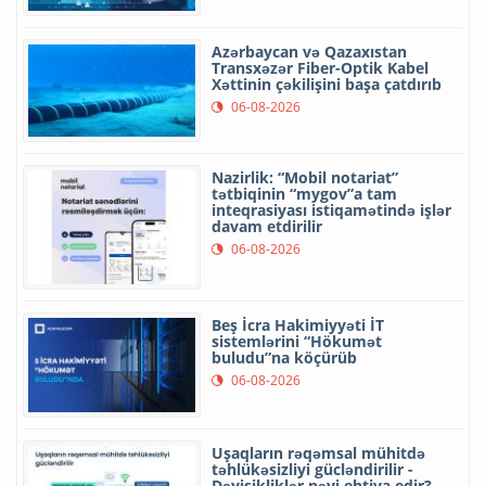
Azərbaycan və Qazaxıstan
Transxəzər Fiber-Optik Kabel
Xəttinin çəkilişini başa çatdırıb
06-08-2026
Nazirlik: “Mobil notariat”
tətbiqinin “mygov”a tam
inteqrasiyası istiqamətində işlər
davam etdirilir
06-08-2026
Beş İcra Hakimiyyəti İT
sistemlərini “Hökumət
buludu”na köçürüb
06-08-2026
Uşaqların rəqəmsal mühitdə
təhlükəsizliyi gücləndirilir -
Dəyişikliklər nəyi ehtiva edir?