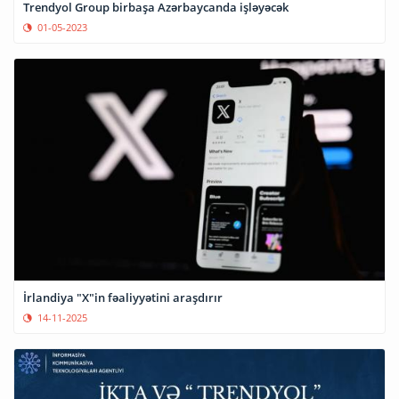
Trendyol Group birbaşa Azərbaycanda işləyəcək
01-05-2023
İrlandiya "X"in fəaliyyətini araşdırır
14-11-2025