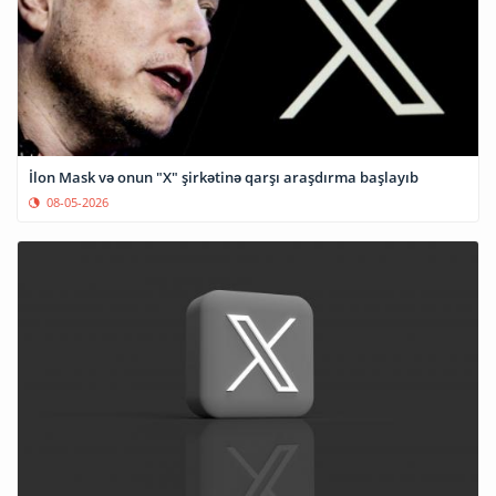
İlon Mask və onun "X" şirkətinə qarşı araşdırma başlayıb
08-05-2026