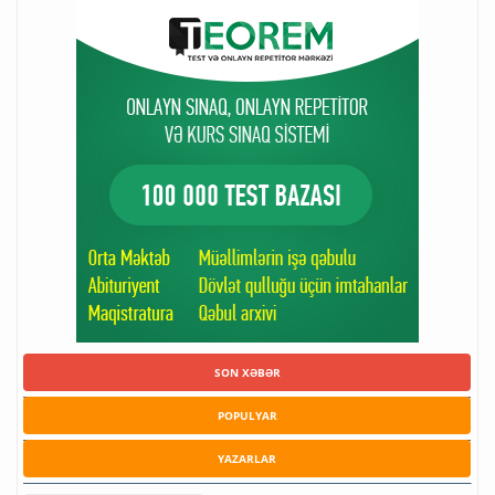
SON XƏBƏR
POPULYAR
YAZARLAR