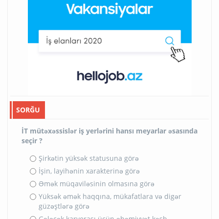
SORĞU
İT mütəxəssislər iş yerlərini hansı meyarlar əsasında
seçir ?
Şirkətin yüksək statusuna görə
İşin, layihənin xarakterinə görə
Əmək müqaviləsinin olmasına görə
Yüksək əmək haqqına, mükafatlara və digər
güzəştlərə görə
Gələcək karyerası üçün əhəmiyyət kəsb