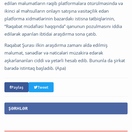
edilən məlumatların rəqib platformalara ötürülməsində və
ikinci əl məhsulların onlayn satışına vasitəçilik edən
platforma xidmətlərinin bazardakı istisna tətbiqlərinin,
“Rəqabət müdafiəsi haqqında” qanunun pozulmasını iddia
edilərək aparılan ibtidai araşdırma sona çatıb.
Rəqabət Şurası ilkin araşdırma zamanı əldə edilmiş
məlumat, sənədlər və nəticələri müzakirə edərək
aşkarlananları ciddi və yetərli hesab edib. Bununla da şirkət
barədə istintaq başladıb. (Apa)
Paylaş
Tweet
ŞƏRHLƏR