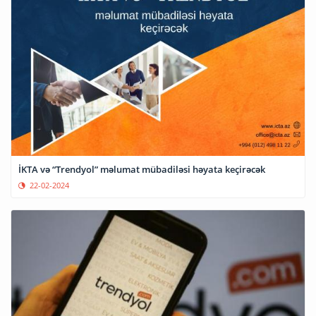
İKTA və “Trendyol” məlumat mübadiləsi həyata keçirəcək
22-02-2024