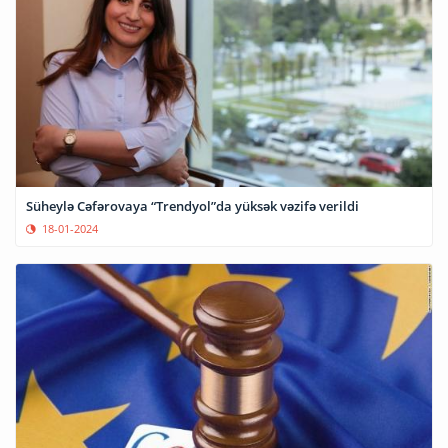
Süheylə Cəfərovaya “Trendyol”da yüksək vəzifə verildi
18-01-2024