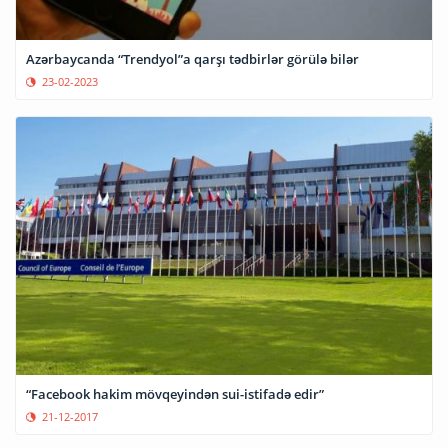
Azərbaycanda “Trendyol”a qarşı tədbirlər görülə bilər
23-02-2023
“Facebook hakim mövqeyindən sui-istifadə edir”
21-12-2017