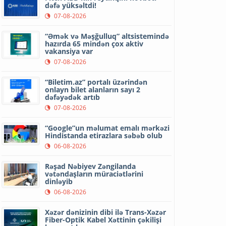
dəfə yüksəltdi!
07-08-2026
“Əmək və Məşğulluq” altsistemində
hazırda 65 mindən çox aktiv
vakansiya var
07-08-2026
“Biletim.az” portalı üzərindən
onlayn bilet alanların sayı 2
dəfəyədək artıb
07-08-2026
“Google”un məlumat emalı mərkəzi
Hindistanda etirazlara səbəb olub
06-08-2026
Rəşad Nəbiyev Zəngilanda
vətəndaşların müraciətlərini
dinləyib
06-08-2026
Xəzər dənizinin dibi ilə Trans-Xəzər
Fiber-Optik Kabel Xəttinin çəkilişi