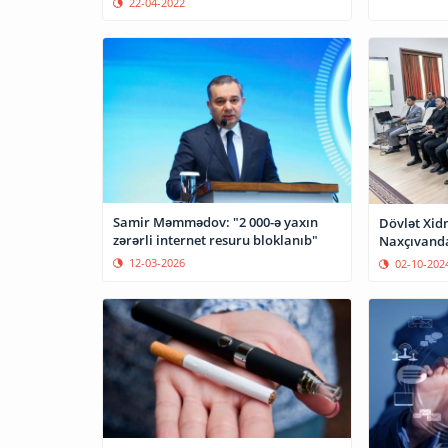
22-04-2022
Samir Məmmədov: "2 000-ə yaxın
Dövlət Xid
zərərli internet resuru bloklanıb"
Naxçıvanda
12-03-2026
02-10-202