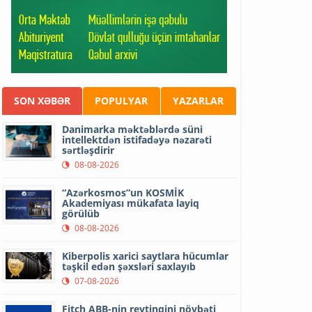
SON XƏBƏR
POPULYAR
YAZARLAR
Danimarka məktəblərdə süni
intellektdən istifadəyə nəzarəti
sərtləşdirir
08-08-2026
“Azərkosmos”un KOSMİK
Akademiyası mükafata layiq
görülüb
08-08-2026
Kiberpolis xarici saytlara hücumlar
təşkil edən şəxsləri saxlayıb
07-08-2026
Fitch ABB-nin reytinqini növbəti