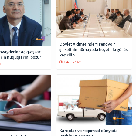
Dövlət Xidmətində “Trendyol”
şirkətinin nümayədə heyəti ilə görüş
rovayderlər açıq-aşkar
keçirilib
arın hüquqlarını pozur
04-11-2023
0
Karqolar və rəqəmsal dünyada
istehlakçı hüququ