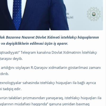
ehlak Bazarına Nəzarət Dövlət Xidməti istehlakçı hüquqlarının
və dəyişikliklərin edilməsi üçün iş aparır.
tisadiyyatı” Teleqram kanalına Dövlət Xidmətinin İstehlakçı
Qaraşov deyib.
 artdığını söyləyən R.Qaraşov xidmətlərin göstərilməsi zamanı
dırıb.
xnologiyalar sahəsində istehlakçı hüquqları ilə bağlı ayrıca
i tədqiq edir.
rün tələbləri prizmasından yanaşaraq, istehlakçı hüquqları ilə
hüquqlarının müdafiəsi haqqında” qanuna yenidən baxmaq