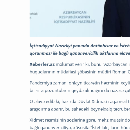
İqtisadiyyat Nazirliyi yanında Antiinhisar və İst
qorunması ilə bağlı qanunvericilik aktlarına əlavə 
Xeberler.az
məlumat verir ki, bunu “Azərbaycan iq
hüquqlarının müdafiəsi şöbəsinin müdiri Roman 
Pandemiya zamanı onlayn ticarətin həcminin xeyli
bir sıra pozuntuların qeydə alındığını da nəzərə çat
O əlavə edib ki, hazırda Dövlət Xidməti rəqəmsal te
araşdırma aparır, bu sahədəki beynəlxalq təcrübən
Xidmət rəsmisinin sözlərinə görə, məhz müasir döv
bağlı qanunvericiliyə, xüsusilə “İstehlakçıların 