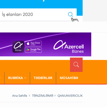
RUBRİKA
TƏDBİRLƏR
MÜSAHİBƏ
Ana Səhifə
TƏNZİMLƏMƏ
QANUNVERİCİLİK