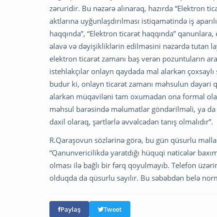
zəruridir. Bu nəzərə alınaraq, hazırda “Elektron ti
aktlarına uyğunlaşdırılması istiqamətində iş aparılı
haqqında”, “Elektron ticarət haqqında” qanunlara, 
əlavə və dəyişikliklərin edilməsini nəzərdə tutan 
elektron ticarət zamanı baş verən pozuntuların arad
istehlakçılar onlayn qaydada mal alarkən çoxsaylı
budur ki, onlayn ticarət zamanı məhsulun dəyəri qarş
alarkən müqaviləni tam oxumadan ona formal olaraq
məhsul barəsində məlumatlar göndərilməli, ya da bu
daxil olaraq, şərtlərlə əvvəlcədən tanış olmalıdır”.
R.Qaraşovun sözlərinə görə, bu gün qüsurlu mallar,
“Qanunvericilikdə yaratdığı hüquqi nəticələr bax
olması ilə bağlı bir fərq qoyulmayıb. Telefon üzəri
olduqda da qüsurlu sayılır. Bu səbəbdən belə nor
Paylaş
Tweet