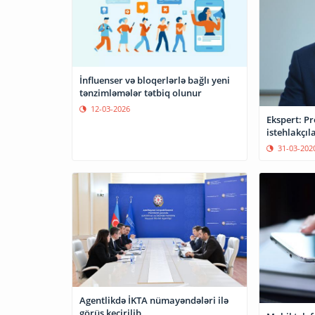
İnfluenser və bloqerlərlə bağlı yeni
tənzimləmələr tətbiq olunur
12-03-2026
Ekspert: P
istehlakçıl
31-03-202
Agentlikdə İKTA nümayəndələri ilə
görüş keçirilib