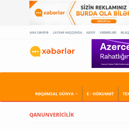
ANA SƏHİFƏ
LAYİHƏ HAQQINDA
ARXİV
XƏBƏRLƏR
ƏLA
RƏQƏMSAL DÜNYA
E - HÖKUMƏT
TE
QANUNVERİCİLİK