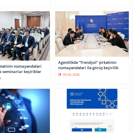
Agentlikdə “Trendyol” şirkətinin
mətinin nümayəndələri
nümayəndələri ilə görüş keçirilib
 seminarlar keçiriblər
05-02-2026
4