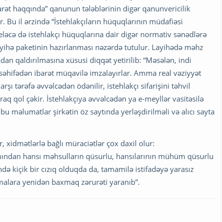
carət haqqında” qanunun tələblərinin digər qanunvericilik
r. Bu il ərzində “İstehlakçıların hüquqlarının müdafiəsi
eləcə də istehlakçı hüquqlarına dair digər normativ sənədlərə
layihə paketinin hazırlanması nəzərdə tutulur. Layihədə məhz
an qaldırılmasına xüsusi diqqət yetirilib: “Məsələn, indi
 səhifədən ibarət müqavilə imzalayırlar. Amma real vəziyyət
ı tərəfə əvvəlcədən ödənilir, istehlakçı sifarişini təhvil
 qol çəkir. İstehlakçıya əvvəlcədən ya e-meyllər vasitəsilə
 məlumatlar şirkətin öz saytında yerləşdirilməli və alıcı sayta
 xidmətlərlə bağlı müraciətlər çox daxil olur:
ımından hansı məhsulların qüsurlu, hansılarının mühüm qüsurlu
ndə kiçik bir cızıq olduqda da, tamamilə istifadəyə yarasız
malara yenidən baxmaq zərurəti yaranıb”.