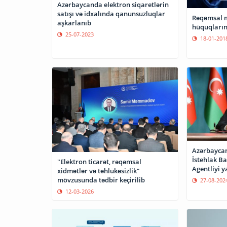
Azərbaycanda elektron siqaretlərin
satışı və idxalında qanunsuzluqlar
Rəqəmsal m
aşkarlanıb
hüquqların
25-07-2023
18-01-201
Azərbaycan
İstehlak B
"Elektron ticarət, rəqəmsal
Agentliyi y
xidmətlər və təhlükəsizlik”
mövzusunda tədbir keçirilib
27-08-202
12-03-2026