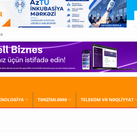
QƏ
XNOLOGİYA
TƏNZİMLƏMƏ
TELEKOM VƏ NƏQLİYYAT