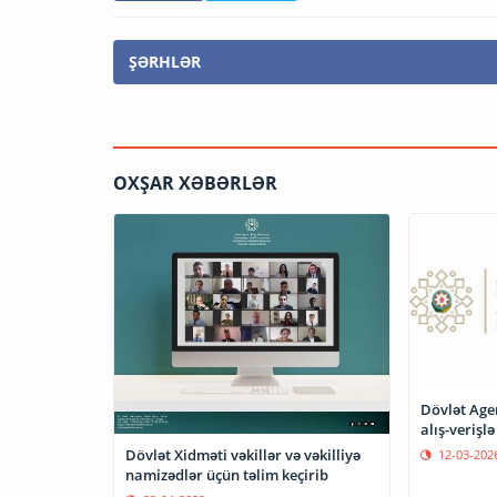
ŞƏRHLƏR
OXŞAR XƏBƏRLƏR
Dövlət Agen
alış-verişl
Dövlət Xidməti vəkillər və vəkilliyə
12-03-202
namizədlər üçün təlim keçirib