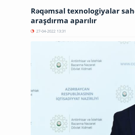
Rəqəmsal texnologiyalar sahəs
araşdırma aparılır
27-04-2022
13:31