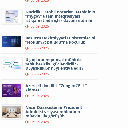
06-08-2026
Nazirlik: “Mobil notariat” tətbiqinin
“mygov”a tam inteqrasiyası
istiqamətində işlər davam etdirilir
06-08-2026
Beş İcra Hakimiyyəti İT sistemlərini
“Hökumət buludu”na köçürüb
06-08-2026
Uşaqların rəqəmsal mühitdə
təhlükəsizliyi gücləndirilir -
Dəyişikliklər nəyi ehtiva edir?
05-08-2026
Azercell-dən illik “ZengimCELL”
xidməti
05-08-2026
Nazir Qazaxıstanın Prezident
Administrasiyası rəhbərinin
müavini ilə görüşüb
05-08-2026