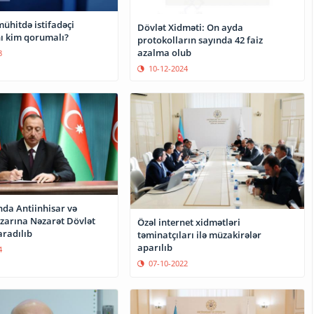
ühitdə istifadəçi
Dövlət Xidməti: On ayda
ı kim qorumalı?
protokolların sayında 42 faiz
azalma olub
8
10-12-2024
da Antiinhisar və
azarına Nəzarət Dövlət
Özəl internet xidmətləri
aradılıb
təminatçıları ilə müzakirələr
aparılıb
4
07-10-2022