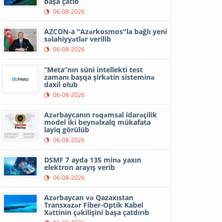
başa çatıb
06-08-2026
AZCON-a "Azərkosmos"la bağlı yeni
səlahiyyətlər verilib
06-08-2026
“Meta”nın süni intellekti test
zamanı başqa şirkətin sisteminə
daxil olub
06-08-2026
Azərbaycanın rəqəmsal idarəçilik
model iki beynəlxalq mükafata
layiq görülüb
06-08-2026
DSMF 7 ayda 135 minə yaxın
elektron arayış verib
06-08-2026
Azərbaycan və Qazaxıstan
Transxəzər Fiber-Optik Kabel
Xəttinin çəkilişini başa çatdırıb