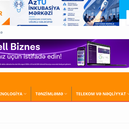
QƏ
XNOLOGİYA
TƏNZİMLƏMƏ
TELEKOM VƏ NƏQLİYYAT