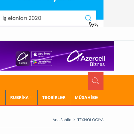
RUBRİKA
TƏDBİRLƏR
MÜSAHİBƏ
Ana Səhifə
TEXNOLOGİYA