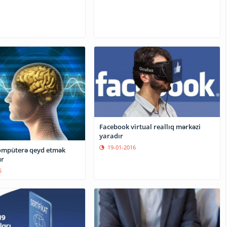
Facebook virtual reallıq mərkəzi
yaradır
19-01-2016
ompüterə qeyd etmək
r
5