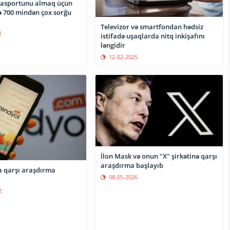
pasportunu almaq üçün
ə 700 mindən çox sorğu
Televizor və smartfondan hədsiz
1
istifadə uşaqlarda nitq inkişafını
ləngidir
12-02-2025
İlon Mask və onun "X" şirkətinə qarşı
araşdırma başlayıb
a qarşı araşdırma
08-05-2026
2