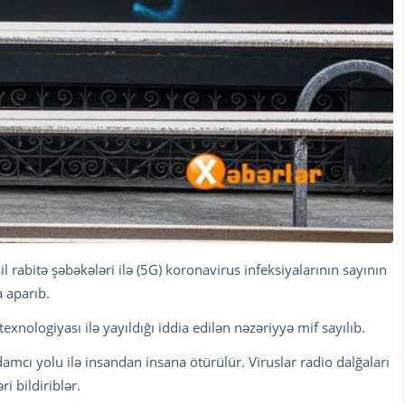
il rabitə şəbəkələri ilə (5G) koronavirus infeksiyalarının sayının
 aparıb.
exnologiyası ilə yayıldığı iddia edilən nəzəriyyə mif sayılıb.
cı yolu ilə insandan insana ötürülür. Viruslar radio dalğaları
i bildiriblər.