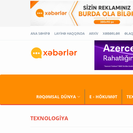
ANA SƏHİFƏ
LAYİHƏ HAQQINDA
ARXİV
XƏBƏRLƏR
ƏLA
RƏQƏMSAL DÜNYA
E - HÖKUMƏT
TE
TEXNOLOGİYA