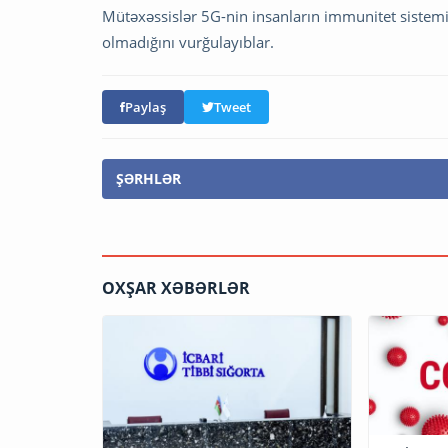
Mütəxəssislər 5G-nin insanların immunitet sistemi
olmadığını vurğulayıblar.
Paylaş
Tweet
ŞƏRHLƏR
OXŞAR XƏBƏRLƏR