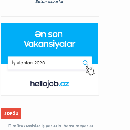
Bütün xəbərlər
SORĞU
İT mütəxəssislər iş yerlərini hansı meyarlar