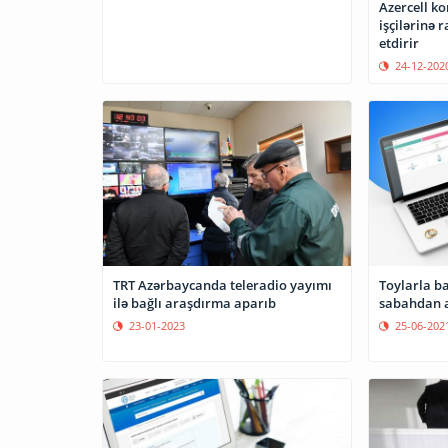
Azercell k
işçilərinə 
etdirir
24-12-202
TRT Azərbaycanda teleradio yayımı
Toylarla ba
ilə bağlı araşdırma aparıb
sabahdan a
23-01-2023
25-06-202