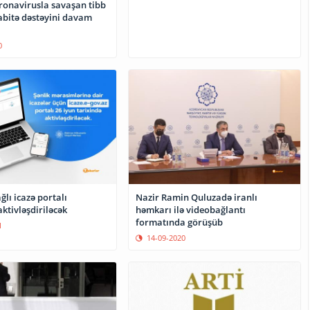
oronavirusla savaşan tibb
rabitə dəstəyini davam
0
ğlı icazə portalı
Nazir Ramin Quluzadə iranlı
ktivləşdiriləcək
həmkarı ilə videobağlantı
formatında görüşüb
1
14-09-2020