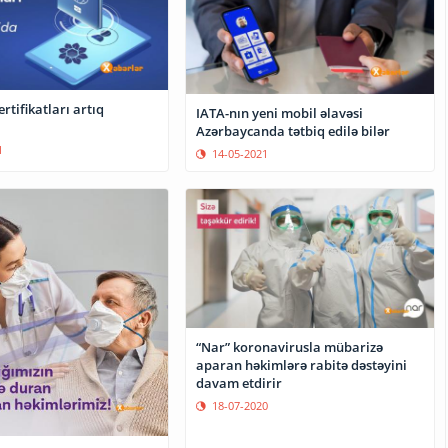
rtifikatları artıq
IATA-nın yeni mobil əlavəsi
Azərbaycanda tətbiq edilə bilər
1
14-05-2021
“Nar” koronavirusla mübarizə
aparan həkimlərə rabitə dəstəyini
davam etdirir
18-07-2020