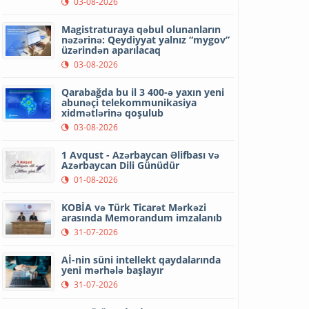
03-08-2026
Magistraturaya qəbul olunanların
nəzərinə: Qeydiyyat yalnız “mygov”
üzərindən aparılacaq
03-08-2026
Qarabağda bu il 3 400-ə yaxın yeni
abunəçi telekommunikasiya
xidmətlərinə qoşulub
03-08-2026
1 Avqust - Azərbaycan Əlifbası və
Azərbaycan Dili Günüdür
01-08-2026
KOBİA və Türk Ticarət Mərkəzi
arasında Memorandum imzalanıb
31-07-2026
Aİ-nin süni intellekt qaydalarında
yeni mərhələ başlayır
31-07-2026