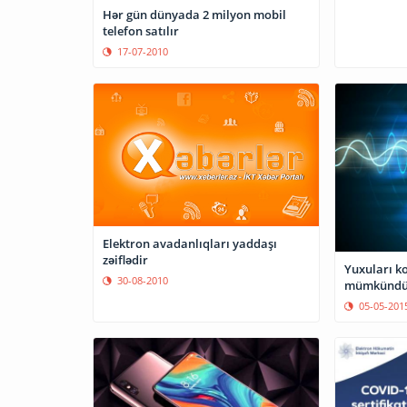
Hər gün dünyada 2 milyon mobil
telefon satılır
17-07-2010
Elektron avadanlıqları yaddaşı
zəiflədir
Yuxuları k
30-08-2010
mümkündü
05-05-201