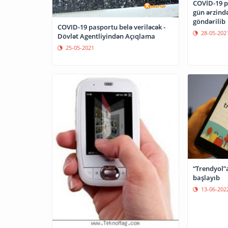
COVİD-19 
gün ərzind
göndərilib
COVID-19 pasportu belə veriləcək -
28-05-202
Dövlət Agentliyindən Açıqlama
25-05-2021
“Trendyol”
başlayıb
13-06-202