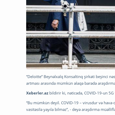
“Deloitte” Beynəlxalq Konsaltinq şirkəti beşinci nəs
artması arasında mümkün əlaqə barədə araşdırma
Xeberler.az
bildirir ki, nəticədə, COVID-19-un 5G t
“Bu mümkün deyil. COVID-19 – virusdur və hava-dam
vasitəsilə yayıla bilməz”, - deyə araşdırma müəlliflər