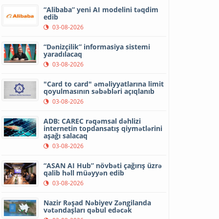
“Alibaba” yeni AI modelini təqdim
edib
03-08-2026
“Dənizçilik” informasiya sistemi
yaradılacaq
03-08-2026
"Card to card" əməliyyatlarına limit
qoyulmasının səbəbləri açıqlanıb
03-08-2026
ADB: CAREC rəqəmsal dəhlizi
internetin topdansatış qiymətlərini
aşağı salacaq
03-08-2026
“ASAN AI Hub” növbəti çağırış üzrə
qalib həll müəyyən edib
03-08-2026
Nazir Rəşad Nəbiyev Zəngilanda
vətəndaşları qəbul edəcək