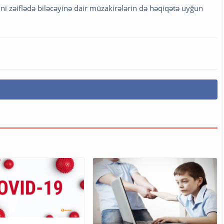
ni zəiflədə biləcəyinə dair müzakirələrin də həqiqətə uyğun