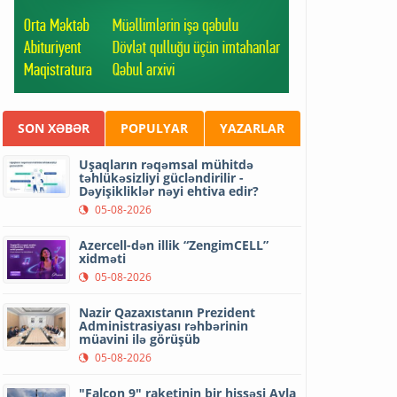
SON XƏBƏR
POPULYAR
YAZARLAR
Uşaqların rəqəmsal mühitdə
təhlükəsizliyi gücləndirilir -
Dəyişikliklər nəyi ehtiva edir?
05-08-2026
Azercell-dən illik “ZengimCELL”
xidməti
05-08-2026
Nazir Qazaxıstanın Prezident
Administrasiyası rəhbərinin
müavini ilə görüşüb
05-08-2026
"Falcon 9" raketinin bir hissəsi Ayla