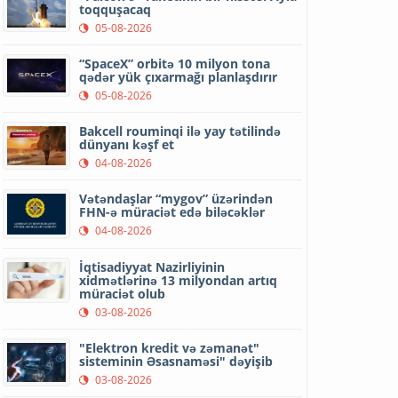
toqquşacaq
05-08-2026
“SpaceX” orbitə 10 milyon tona
qədər yük çıxarmağı planlaşdırır
05-08-2026
Bakcell rouminqi ilə yay tətilində
dünyanı kəşf et
04-08-2026
Vətəndaşlar “mygov” üzərindən
FHN-ə müraciət edə biləcəklər
04-08-2026
İqtisadiyyat Nazirliyinin
xidmətlərinə 13 milyondan artıq
müraciət olub
03-08-2026
"Elektron kredit və zəmanət"
sisteminin Əsasnaməsi" dəyişib
03-08-2026