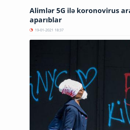
Alimlər 5G ilə koronovirus a
aparıblar
19-01-2021
18:37