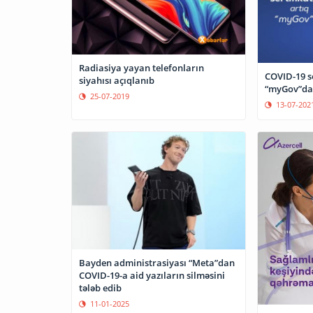
Radiasiya yayan telefonların
COVID-19 se
siyahısı açıqlanıb
“myGov”da
25-07-2019
13-07-202
Bayden administrasiyası “Meta”dan
COVID-19-a aid yazıların silməsini
tələb edib
11-01-2025