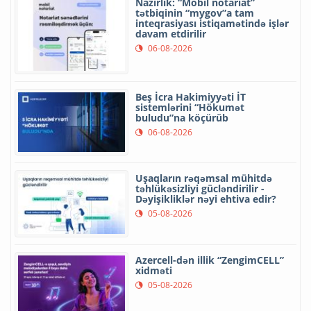
Nazirlik: “Mobil notariat”
tətbiqinin “mygov”a tam
inteqrasiyası istiqamətində işlər
davam etdirilir
06-08-2026
Beş İcra Hakimiyyəti İT
sistemlərini “Hökumət
buludu”na köçürüb
06-08-2026
Uşaqların rəqəmsal mühitdə
təhlükəsizliyi gücləndirilir -
Dəyişikliklər nəyi ehtiva edir?
05-08-2026
Azercell-dən illik “ZengimCELL”
xidməti
05-08-2026