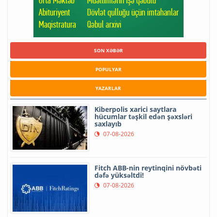
SON XƏBƏR
POPULYAR
YAZARLAR
Kiberpolis xarici saytlara
hücumlar təşkil edən şəxsləri
saxlayıb
07-08-2026
Fitch ABB-nin reytinqini növbəti
dəfə yüksəltdi!
07-08-2026