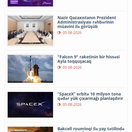
Nazir Qazaxıstanın Prezident
Administrasiyası rəhbərinin
müavini ilə görüşüb
05-08-2026
"Falcon 9" raketinin bir hissəsi
Ayla toqquşacaq
05-08-2026
“SpaceX” orbitə 10 milyon tona
qədər yük çıxarmağı planlaşdırır
05-08-2026
Bakcell rouminqi ilə yay tətilində