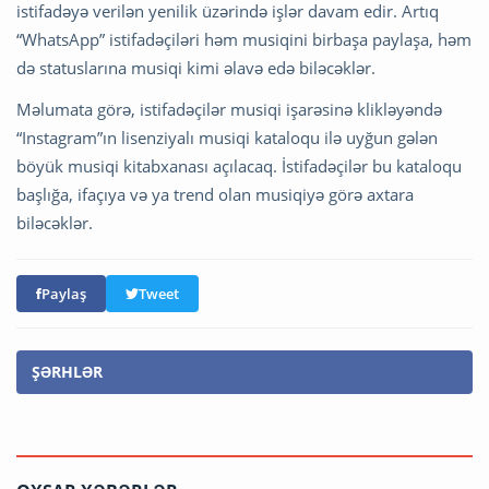
istifadəyə verilən yenilik üzərində işlər davam edir. Artıq
“WhatsApp” istifadəçiləri həm musiqini birbaşa paylaşa, həm
də statuslarına musiqi kimi əlavə edə biləcəklər.
Məlumata görə, istifadəçilər musiqi işarəsinə klikləyəndə
“Instagram”ın lisenziyalı musiqi kataloqu ilə uyğun gələn
böyük musiqi kitabxanası açılacaq. İstifadəçilər bu kataloqu
başlığa, ifaçıya və ya trend olan musiqiyə görə axtara
biləcəklər.
Paylaş
Tweet
ŞƏRHLƏR