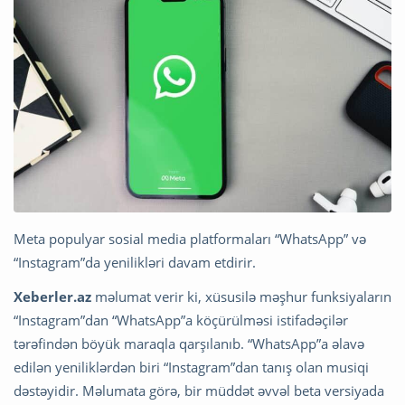
Meta populyar sosial media platformaları “WhatsApp” və
“Instagram”da yenilikləri davam etdirir.
Xeberler.az
məlumat verir ki, xüsusilə məşhur funksiyaların
“Instagram”dan “WhatsApp”a köçürülməsi istifadəçilər
tərəfindən böyük maraqla qarşılanıb. “WhatsApp”a əlavə
edilən yeniliklərdən biri “Instagram”dan tanış olan musiqi
dəstəyidir. Məlumata görə, bir müddət əvvəl beta versiyada