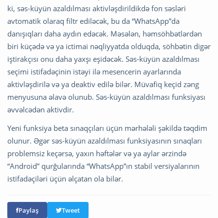
ki, səs-küyün azaldılması aktivləşdirildikdə fon səsləri
avtomatik olaraq filtr ediləcək, bu da “WhatsApp”da
danışıqları daha aydın edəcək. Məsələn, həmsöhbətlərdən
biri küçədə və ya ictimai nəqliyyatda olduqda, söhbətin digər
iştirakçısı onu daha yaxşı eşidəcək. Səs-küyün azaldılması
seçimi istifadəçinin istəyi ilə mesencerin ayarlarında
aktivləşdirilə və ya deaktiv edilə bilər. Müvafiq keçid zəng
menyusuna əlavə olunub. Səs-küyün azaldılması funksiyası
əvvəlcədən aktivdir.
Yeni funksiya beta sınaqçıları üçün mərhələli şəkildə təqdim
olunur. Əgər səs-küyün azaldılması funksiyasının sınaqları
problemsiz keçərsə, yaxın həftələr və ya aylar ərzində
“Android” qurğularında “WhatsApp”ın stabil versiyalarının
istifadəçiləri üçün əlçatan ola bilər.
Paylaş
Tweet