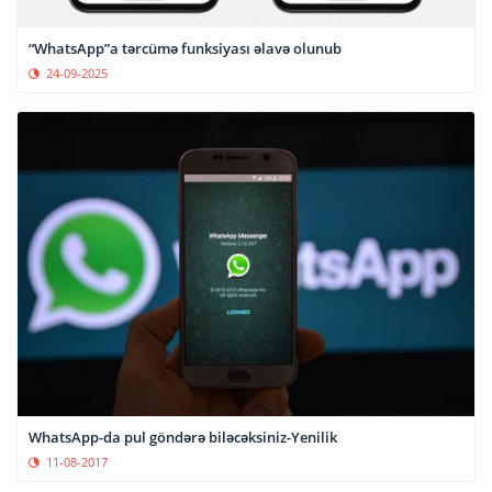
“WhatsApp”a tərcümə funksiyası əlavə olunub
24-09-2025
WhatsApp-da pul göndərə biləcəksiniz-Yenilik
11-08-2017