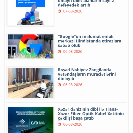
onlayn bilet alanların sayı 2
dəfəyədək artıb
07-08-2026
“Google”un məlumat emalı
mərkəzi Hindistanda etirazlara
səbəb olub
06-08-2026
Rəşad Nəbiyev Zəngilanda
vətəndaşların müraciətlərini
dinləyib
06-08-2026
Xəzər dənizinin dibi ilə Trans-
Xəzər Fiber-Optik Kabel Xəttinin
çəkilişi başa çatıb
06-08-2026