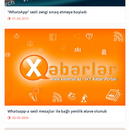
“WhatsApp” səsli zəngi sınaq etməyə başladı
01-04-2015
Whatsapp-a səsli mesajlar ilə bağlı yenilik əlavə olunub
00-00-0000