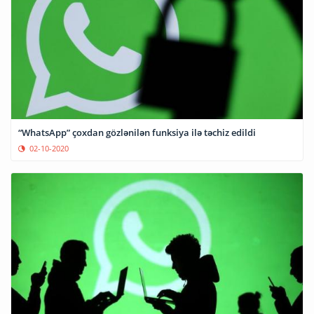
“WhatsApp” çoxdan gözlənilən funksiya ilə təchiz edildi
02-10-2020