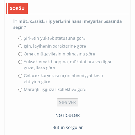
SORĞU
İT mütəxəssislər iş yerlərini hansı meyarlar əsasında
seçir ?
Şirkətin yüksək statusuna görə
İşin, layihənin xarakterinə görə
Əmək müqaviləsinin olmasına görə
Yüksək əmək haqqına, mükafatlara və digər
güzəştlərə görə
Gələcək karyerası üçün əhəmiyyət kəsb
etdiyinə görə
Maraqlı, işgüzar kollektivə görə
NƏTİCƏLƏR
Bütün sorğular