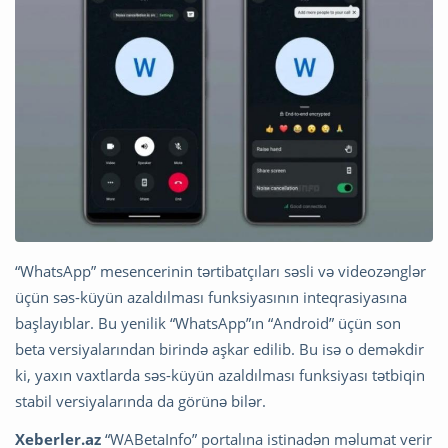
“WhatsApp” mesencerinin tərtibatçıları səsli və videozənglər
üçün səs-küyün azaldılması funksiyasının inteqrasiyasına
başlayıblar. Bu yenilik “WhatsApp”ın “Android” üçün son
beta versiyalarından birində aşkar edilib. Bu isə o deməkdir
ki, yaxın vaxtlarda səs-küyün azaldılması funksiyası tətbiqin
stabil versiyalarında da görünə bilər.
Xeberler.az
“WABetaInfo” portalına istinadən məlumat verir