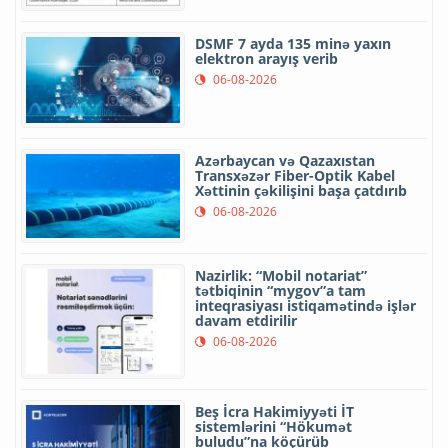
DSMF 7 ayda 135 minə yaxın
elektron arayış verib
06-08-2026
Azərbaycan və Qazaxıstan
Transxəzər Fiber-Optik Kabel
Xəttinin çəkilişini başa çatdırıb
06-08-2026
Nazirlik: “Mobil notariat”
tətbiqinin “mygov”a tam
inteqrasiyası istiqamətində işlər
davam etdirilir
06-08-2026
Beş İcra Hakimiyyəti İT
sistemlərini “Hökumət
buludu”na köçürüb