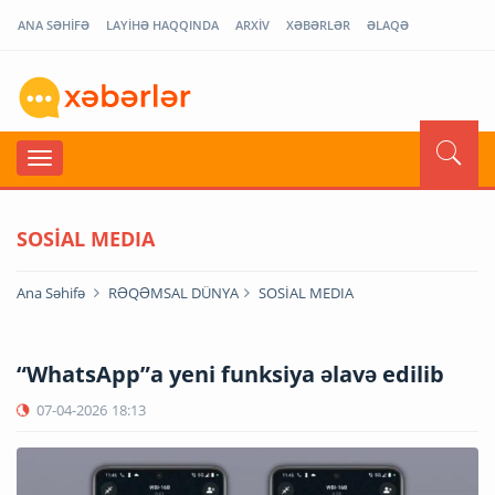
ANA SƏHİFƏ
LAYİHƏ HAQQINDA
ARXİV
XƏBƏRLƏR
ƏLAQƏ
SOSİAL MEDIA
Ana Səhifə
RƏQƏMSAL DÜNYA
SOSİAL MEDIA
“WhatsApp”a yeni funksiya əlavə edilib
07-04-2026
18:13