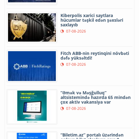
Kiberpolis xarici saytlara
hücumlar təşkil edən şəxsləri
saxlayıb
07-08-2026
Fitch ABB-nin reytinqini növbəti
dəfə yüksəltdi!
07-08-2026
“Əmək və Məşğulluq”
altsistemində hazırda 65 mindən
çox aktiv vakansiya var
07-08-2026
“Biletim.az” portalı üzərindən