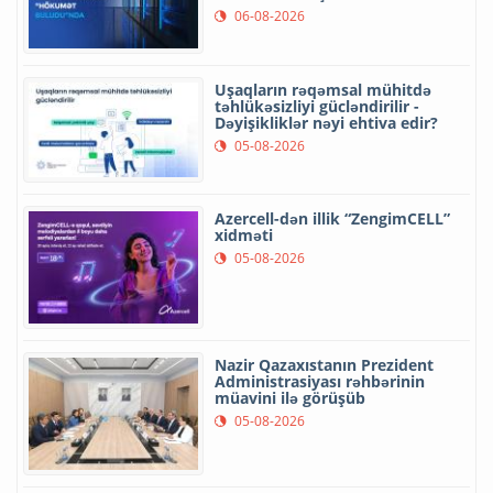
06-08-2026
Uşaqların rəqəmsal mühitdə
təhlükəsizliyi gücləndirilir -
Dəyişikliklər nəyi ehtiva edir?
05-08-2026
Azercell-dən illik “ZengimCELL”
xidməti
05-08-2026
Nazir Qazaxıstanın Prezident
Administrasiyası rəhbərinin
müavini ilə görüşüb
05-08-2026