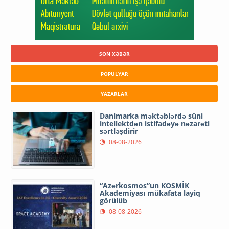
SON XƏBƏR
POPULYAR
YAZARLAR
Danimarka məktəblərdə süni
intellektdən istifadəyə nəzarəti
sərtləşdirir
08-08-2026
“Azərkosmos”un KOSMİK
Akademiyası mükafata layiq
görülüb
08-08-2026