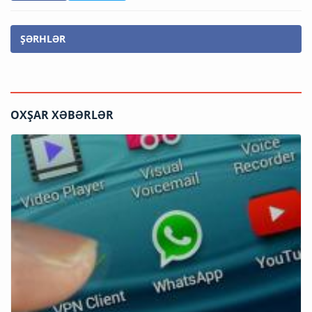
ŞƏRHLƏR
OXŞAR XƏBƏRLƏR