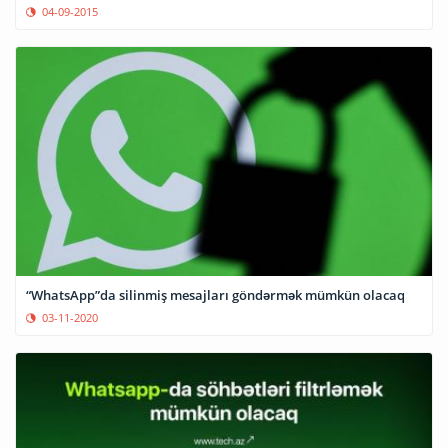
04-09-2015
“WhatsApp”da silinmiş mesajları göndərmək mümkün olacaq
03-11-2020