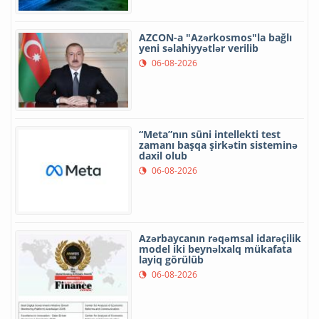
AZCON-a "Azərkosmos"la bağlı
yeni səlahiyyətlər verilib
06-08-2026
“Meta”nın süni intellekti test
zamanı başqa şirkətin sisteminə
daxil olub
06-08-2026
Azərbaycanın rəqəmsal idarəçilik
model iki beynəlxalq mükafata
layiq görülüb
06-08-2026