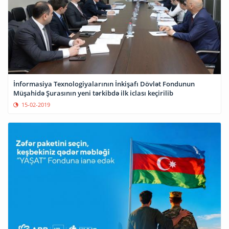
İnformasiya Texnologiyalarının İnkişafı Dövlət Fondunun
Müşahidə Şurasının yeni tərkibdə ilk iclası keçirilib
15-02-2019