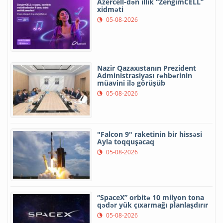
Azercell-dən illik “ZengimCELL”
xidməti
05-08-2026
Nazir Qazaxıstanın Prezident
Administrasiyası rəhbərinin
müavini ilə görüşüb
05-08-2026
"Falcon 9" raketinin bir hissəsi
Ayla toqquşacaq
05-08-2026
“SpaceX” orbitə 10 milyon tona
qədər yük çıxarmağı planlaşdırır
05-08-2026