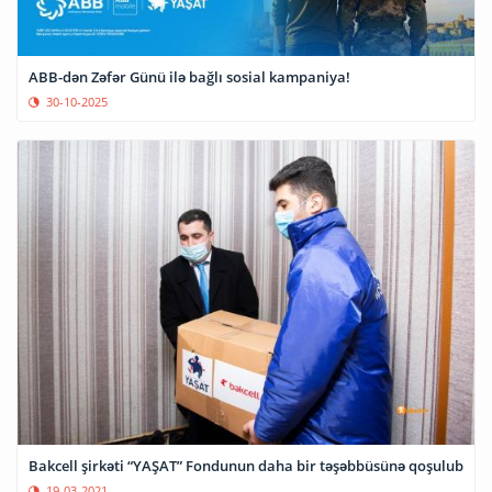
ABB-dən Zəfər Günü ilə bağlı sosial kampaniya!
30-10-2025
Bakcell şirkəti “YAŞAT” Fondunun daha bir təşəbbüsünə qoşulub
19-03-2021