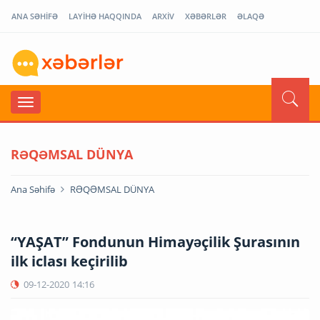
ANA SƏHİFƏ
LAYİHƏ HAQQINDA
ARXİV
XƏBƏRLƏR
ƏLAQƏ
RƏQƏMSAL DÜNYA
Ana Səhifə
RƏQƏMSAL DÜNYA
“YAŞAT” Fondunun Himayəçilik Şurasının
ilk iclası keçirilib
09-12-2020
14:16