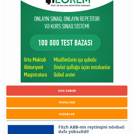
SON XƏBƏR
POPULYAR
YAZARLAR
Fitch ABB-nin reytinqini növbəti
dəfə yüksəltdi!