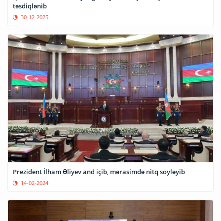
təsdiqlənib
30-12-2025
Prezident İlham Əliyev and içib, mərasimdə nitq söyləyib
14-02-2024