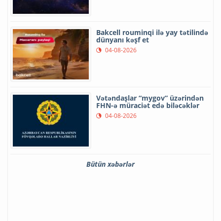
Bakcell rouminqi ilə yay tətilində
dünyanı kəşf et
04-08-2026
Vətəndaşlar “mygov” üzərindən
FHN-ə müraciət edə biləcəklər
04-08-2026
Bütün xəbərlər