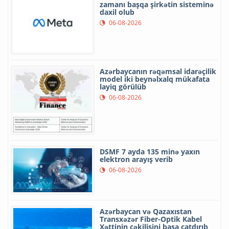
zamanı başqa şirkətin sisteminə
daxil olub
06-08-2026
Azərbaycanın rəqəmsal idarəçilik
model iki beynəlxalq mükafata
layiq görülüb
06-08-2026
DSMF 7 ayda 135 minə yaxın
elektron arayış verib
06-08-2026
Azərbaycan və Qazaxıstan
Transxəzər Fiber-Optik Kabel
Xəttinin çəkilişini başa çatdırıb