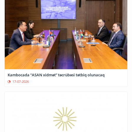
Kambocada “ASAN xidmət” təcrübəsi tətbiq olunacaq
17-07-2026