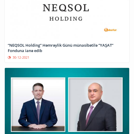
“NEQSOL Holding” Həmrəylik Günü münasibətilə “YAŞAT”
Fonduna ianə edib
30-12-2021