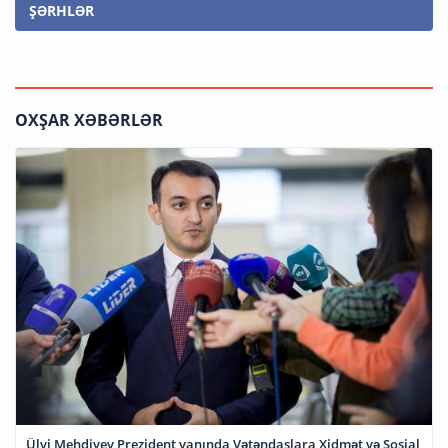
ŞƏRHLƏR
OXŞAR XƏBƏRLƏR
Ülvi Mehdiyev Prezident yanında Vətəndaşlara Xidmət və Sosial