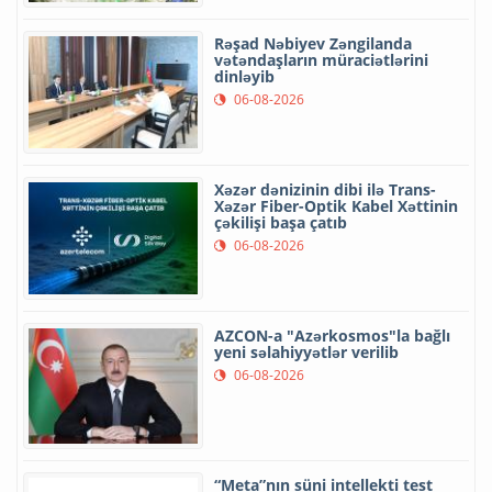
Rəşad Nəbiyev Zəngilanda
vətəndaşların müraciətlərini
dinləyib
06-08-2026
Xəzər dənizinin dibi ilə Trans-
Xəzər Fiber-Optik Kabel Xəttinin
çəkilişi başa çatıb
06-08-2026
AZCON-a "Azərkosmos"la bağlı
yeni səlahiyyətlər verilib
06-08-2026
“Meta”nın süni intellekti test