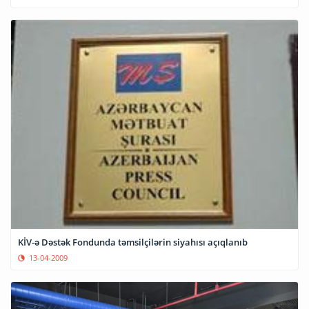
KİV-ə Dəstək Fondunda təmsilçilərin siyahısı açıqlanıb
13-04-2009