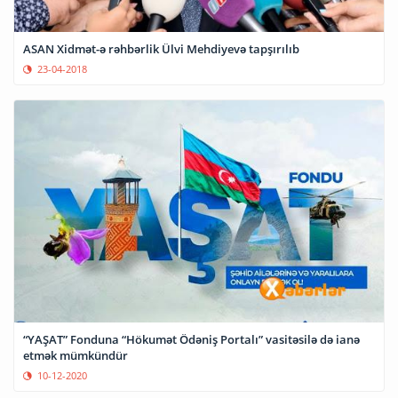
ASAN Xidmət-ə rəhbərlik Ülvi Mehdiyevə tapşırılıb
23-04-2018
“YAŞAT” Fonduna “Hökumət Ödəniş Portalı” vasitəsilə də ianə
etmək mümkündür
10-12-2020