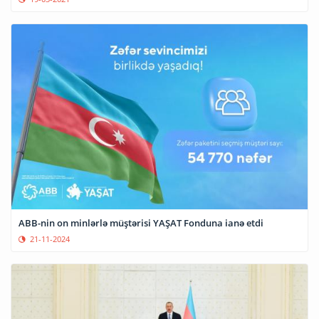
ABB-nin on minlərlə müştərisi YAŞAT Fonduna ianə etdi
21-11-2024