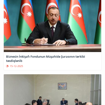
Biznesin İnkişafı Fondunun Müşahidə Şurasının tərkibi
təsdiqlənib
15-12-2025