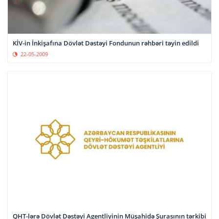
KİV-in İnkişafına Dövlət Dəstəyi Fondunun rəhbəri təyin edildi
22-05-2009
QHT-lərə Dövlət Dəstəyi Agentliyinin Müşahidə Şurasının tərkibi