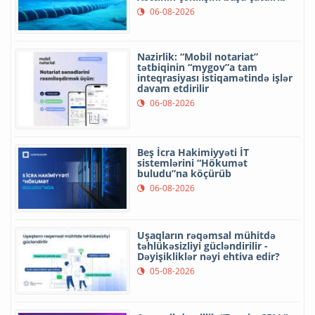
06-08-2026
Nazirlik: “Mobil notariat”
tətbiqinin “mygov”a tam
inteqrasiyası istiqamətində işlər
davam etdirilir
06-08-2026
Beş İcra Hakimiyyəti İT
sistemlərini “Hökumət
buludu”na köçürüb
06-08-2026
Uşaqların rəqəmsal mühitdə
təhlükəsizliyi gücləndirilir -
Dəyişikliklər nəyi ehtiva edir?
05-08-2026