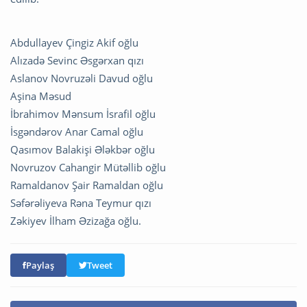
Abdullayev Çingiz Akif oğlu
Alızadə Sevinc Əsgərxan qızı
Aslanov Novruzəli Davud oğlu
Aşina Məsud
İbrahimov Mənsum İsrafil oğlu
İsgəndərov Anar Camal oğlu
Qasımov Balakişi Ələkbər oğlu
Novruzov Cahangir Mütəllib oğlu
Ramaldanov Şair Ramaldan oğlu
Səfərəliyeva Rəna Teymur qızı
Zəkiyev İlham Əzizağa oğlu.
Paylaş
Tweet