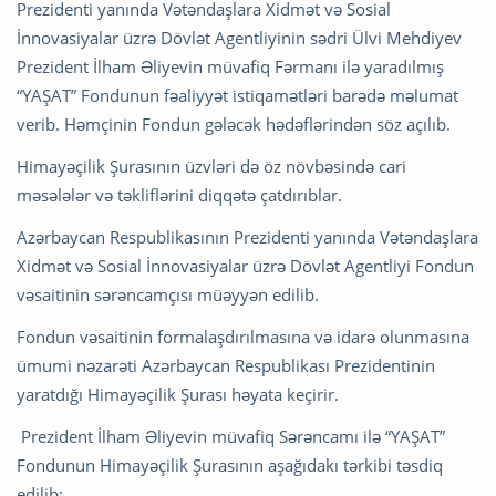
Prezidenti yanında Vətəndaşlara Xidmət və Sosial
İnnovasiyalar üzrə Dövlət Agentliyinin sədri Ülvi Mehdiyev
Prezident İlham Əliyevin müvafiq Fərmanı ilə yaradılmış
“YAŞAT” Fondunun fəaliyyət istiqamətləri barədə məlumat
verib. Həmçinin Fondun gələcək hədəflərindən söz açılıb.
Himayəçilik Şurasının üzvləri də öz növbəsində cari
məsələlər və təkliflərini diqqətə çatdırıblar.
Azərbaycan Respublikasının Prezidenti yanında Vətəndaşlara
Xidmət və Sosial İnnovasiyalar üzrə Dövlət Agentliyi Fondun
vəsaitinin sərəncamçısı müəyyən edilib.
Fondun vəsaitinin formalaşdırılmasına və idarə olunmasına
ümumi nəzarəti Azərbaycan Respublikası Prezidentinin
yaratdığı Himayəçilik Şurası həyata keçirir.
Prezident İlham Əliyevin müvafiq Sərəncamı ilə “YAŞAT”
Fondunun Himayəçilik Şurasının aşağıdakı tərkibi təsdiq
edilib: