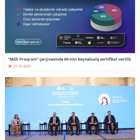
“Milli Proqram” çərçivəsində 69 min beynəlxalq sertifikat verilib
27-10-2025