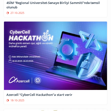
4SİM “Regional Universitet-Sənaye Birliyi Sammiti”ndə təmsil
olunub
27-10-2025
Azercell “CyberCell Hackathon”a start verir
18-10-2025