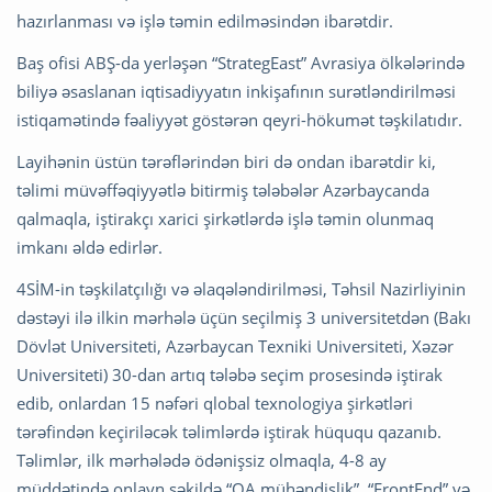
hazırlanması və işlə təmin edilməsindən ibarətdir.
Baş ofisi ABŞ-da yerləşən “StrategEast” Avrasiya ölkələrində
biliyə əsaslanan iqtisadiyyatın inkişafının surətləndirilməsi
istiqamətində fəaliyyət göstərən qeyri-hökumət təşkilatıdır.
Layihənin üstün tərəflərindən biri də ondan ibarətdir ki,
təlimi müvəffəqiyyətlə bitirmiş tələbələr Azərbaycanda
qalmaqla, iştirakçı xarici şirkətlərdə işlə təmin olunmaq
imkanı əldə edirlər.
4SİM-in təşkilatçılığı və əlaqələndirilməsi, Təhsil Nazirliyinin
dəstəyi ilə ilkin mərhələ üçün seçilmiş 3 universitetdən (Bakı
Dövlət Universiteti, Azərbaycan Texniki Universiteti, Xəzər
Universiteti) 30-dan artıq tələbə seçim prosesində iştirak
edib, onlardan 15 nəfəri qlobal texnologiya şirkətləri
tərəfindən keçiriləcək təlimlərdə iştirak hüququ qazanıb.
Təlimlər, ilk mərhələdə ödənişsiz olmaqla, 4-8 ay
müddətində onlayn şəkildə “QA mühəndislik”, “FrontEnd” və