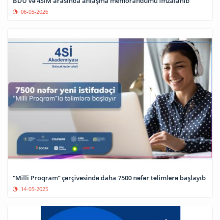
BDU və 4SİM arasında anlaşma memorandumu imzalanıb
06-05-2026
“Milli Proqram” çərçivəsində daha 7500 nəfər təlimlərə başlayıb
14-05-2025