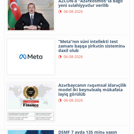
AZCON-a "Azərkosmos"la bağlı
yeni səlahiyyətlər verilib
06-08-2026
“Meta”nın süni intellekti test
zamanı başqa şirkətin sisteminə
daxil olub
06-08-2026
Azərbaycanın rəqəmsal idarəçilik
model iki beynəlxalq mükafata
layiq görülüb
06-08-2026
DSMF 7 ayda 135 minə yaxın