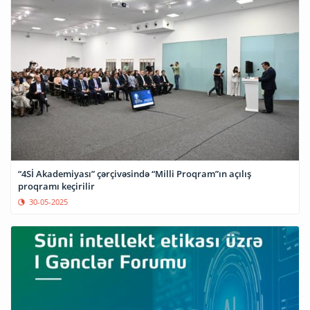
“4Sİ Akademiyası” çərçivəsində “Milli Proqram”ın açılış
proqramı keçirilir
30-05-2025