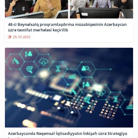
48-ci Beynəlxalq proqramlaşdırma müsabiqəsinin Azərbaycan
üzrə təsnifat mərhələsi keçirilib
25-10-2023
Azərbaycanda Rəqəmsal İqtisadiyyatın İnkişafı üzrə Strategiya