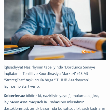
İqtisadiyyat Nazirliyinin tabeliyində “Dördüncü Sənaye
İnqilabının Təhlili və Koordinasiya Mərkəzi” (4SİM)
”StrategEast” təşkilatı ilə birgə “İT HUB Azərbaycan”
layihəsinə start verib.
Xeberler.az
bildirir ki, nazirliyin yaydığı məlumata görə,
layihənin əsas məqsədi İKT sahəsinin inkişafının
dəstəklənməsi, əmək bazarında bu sahədə ixtisaslı kadrların