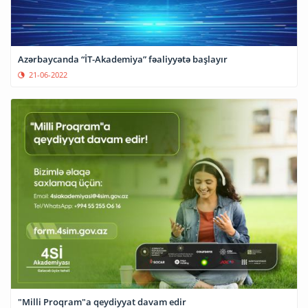
Azərbaycanda “İT-Akademiya” fəaliyyətə başlayır
21-06-2022
"Milli Proqram"a qeydiyyat davam edir