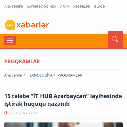
ANA SƏHİFƏ
LAYİHƏ HAQQINDA
ARXİV
XƏBƏRLƏR
ƏLAQƏ
PROQRAMLAR
Ana Səhifə
TEXNOLOGİYA
PROQRAMLAR
15 tələbə “İT HUB Azərbaycan” layihəsində
iştirak hüququ qazanıb
02-06-2021
12:21