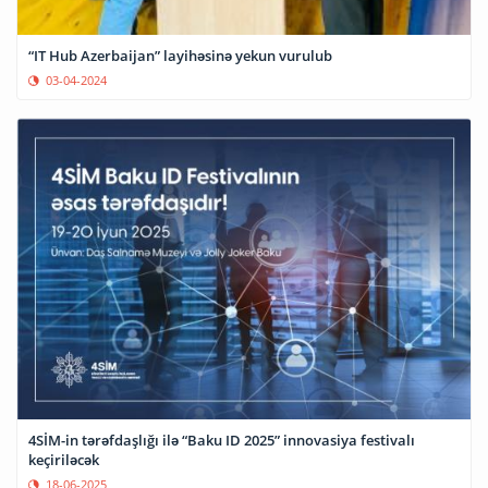
“IT Hub Azerbaijan” layihəsinə yekun vurulub
03-04-2024
4SİM-in tərəfdaşlığı ilə “Baku ID 2025” innovasiya festivalı
keçiriləcək
18-06-2025