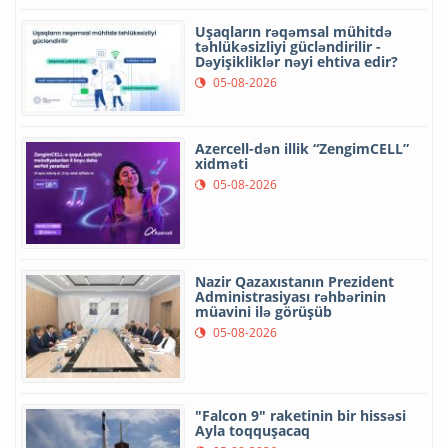
Uşaqların rəqəmsal mühitdə
təhlükəsizliyi gücləndirilir -
Dəyişikliklər nəyi ehtiva edir?
05-08-2026
Azercell-dən illik “ZengimCELL”
xidməti
05-08-2026
Nazir Qazaxıstanın Prezident
Administrasiyası rəhbərinin
müavini ilə görüşüb
05-08-2026
"Falcon 9" raketinin bir hissəsi
Ayla toqquşacaq