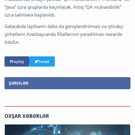
“Java” üzrə qruplarda keçiriləcək. Artıq “QA mühəndislik”
üzrə təlimlərə başlanılıb.
Gələcəkdə layihənin daha da genişləndirilməsi və iştirakçı
şirkətlərin Azərbaycanda filiallarının yaradılması nəzərdə
tutulur.
Paylaş
Tweet
ŞƏRHLƏR
OXŞAR XƏBƏRLƏR