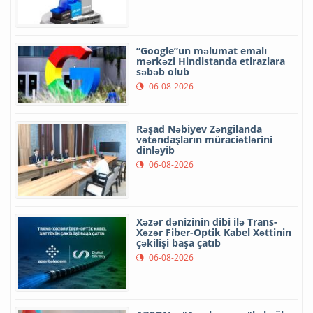
“Google”un məlumat emalı
mərkəzi Hindistanda etirazlara
səbəb olub
06-08-2026
Rəşad Nəbiyev Zəngilanda
vətəndaşların müraciətlərini
dinləyib
06-08-2026
Xəzər dənizinin dibi ilə Trans-
Xəzər Fiber-Optik Kabel Xəttinin
çəkilişi başa çatıb
06-08-2026