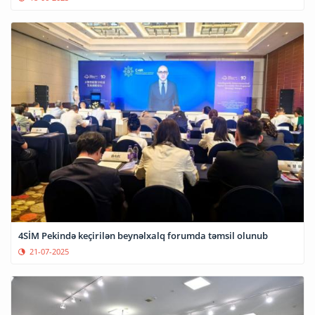
4SİM Pekində keçirilən beynəlxalq forumda təmsil olunub
21-07-2025