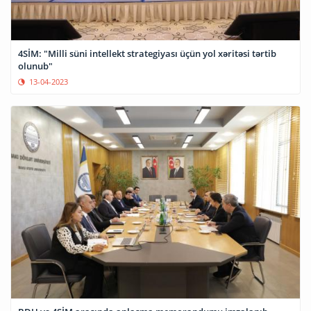
4SİM: "Milli süni intellekt strategiyası üçün yol xəritəsi tərtib
olunub"
13-04-2023