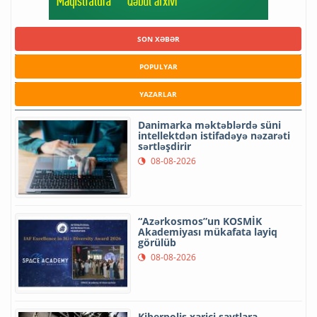
SON XƏBƏR
POPULYAR
YAZARLAR
Danimarka məktəblərdə süni
intellektdən istifadəyə nəzarəti
sərtləşdirir
08-08-2026
“Azərkosmos”un KOSMİK
Akademiyası mükafata layiq
görülüb
08-08-2026
Kiberpolis xarici saytlara