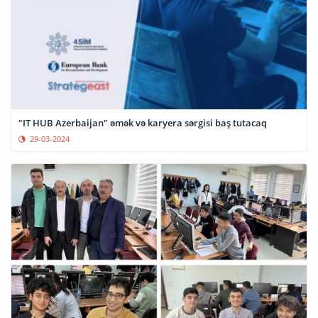
"IT HUB Azerbaijan" əmək və karyera sərgisi baş tutacaq
29-03-2024