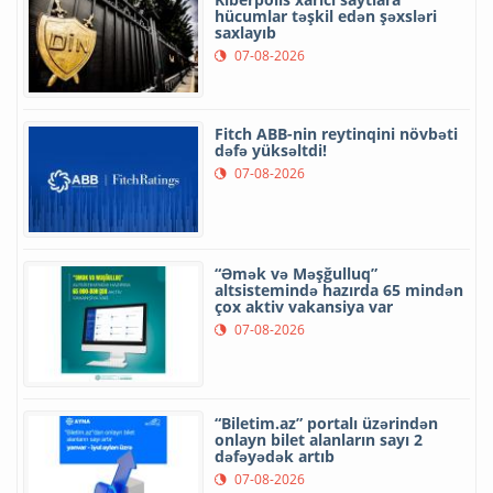
hücumlar təşkil edən şəxsləri
saxlayıb
07-08-2026
Fitch ABB-nin reytinqini növbəti
dəfə yüksəltdi!
07-08-2026
“Əmək və Məşğulluq”
altsistemində hazırda 65 mindən
çox aktiv vakansiya var
07-08-2026
“Biletim.az” portalı üzərindən
onlayn bilet alanların sayı 2
dəfəyədək artıb
07-08-2026