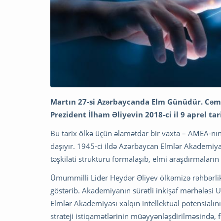
Martın 27-si Azərbaycanda Elm Günüdür. Cəmi
Prezident İlham Əliyevin 2018-ci il 9 aprel ta
Bu tarix ölkə üçün əlamətdar bir vaxta – AMEA-nı
daşıyır. 1945-ci ildə Azərbaycan Elmlər Akademi
təşkilati strukturu formalaşıb, elmi araşdırmaların 
Ümummilli Lider Heydər Əliyev ölkəmizə rəhbərlik 
göstərib. Akademiyanın sürətli inkişaf mərhələsi U
Elmlər Akademiyası xalqın intellektual potensialını
strateji istiqamətlərinin müəyyənləşdirilməsində, 