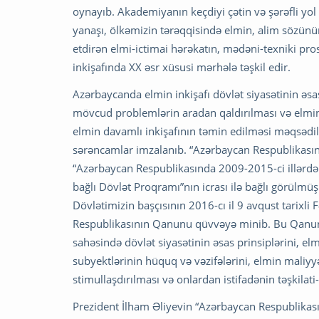
oynayıb. Akademiyanın keçdiyi çətin və şərəfli yol
yanaşı, ölkəmizin tərəqqisində elmin, alim sözün
etdirən elmi-ictimai hərəkatın, mədəni-texniki pro
inkişafında XX əsr xüsusi mərhələ təşkil edir.
Azərbaycanda elmin inkişafı dövlət siyasətinin əsas
mövcud problemlərin aradan qaldırılması və elmin q
elmin davamlı inkişafının təmin edilməsi məqsədi
sərəncamlar imzalanıb. “Azərbaycan Respublikasında
“Azərbaycan Respublikasında 2009-2015-ci illərdə el
bağlı Dövlət Proqramı”nın icrası ilə bağlı görülmü
Dövlətimizin başçısının 2016-cı il 9 avqust tarixl
Respublikasının Qanunu qüvvəyə minib. Bu Qanun re
sahəsində dövlət siyasətinin əsas prinsiplərini, el
subyektlərinin hüquq və vəzifələrini, elmin maliyy
stimullaşdırılması və onlardan istifadənin təşkilat
Prezident İlham Əliyevin “Azərbaycan Respublikası