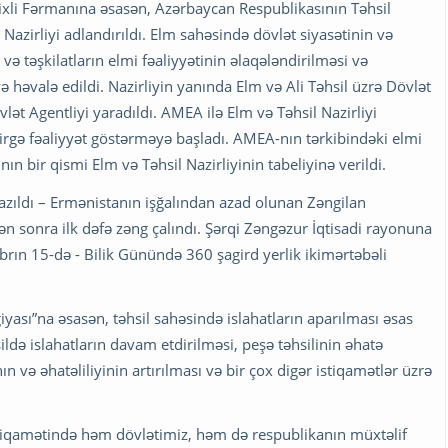
arixli Fərmanına əsasən, Azərbaycan Respublikasının Təhsil
Nazirliyi adlandırıldı. Elm sahəsində dövlət siyasətinin və
ə təşkilatların elmi fəaliyyətinin əlaqələndirilməsi və
iyə həvalə edildi. Nazirliyin yanında Elm və Ali Təhsil üzrə Dövlət
t Agentliyi yaradıldı. AMEA ilə Elm və Təhsil Nazirliyi
irgə fəaliyyət göstərməyə başladı. AMEA-nın tərkibindəki elmi
ın bir qismi Elm və Təhsil Nazirliyinin tabeliyinə verildi.
 yazıldı – Ermənistanın işğalından azad olunan Zəngilan
 sonra ilk dəfə zəng çalındı. Şərqi Zəngəzur İqtisadi rayonuna
abrın 15-də - Bilik Günündə 360 şagird yerlik ikimərtəbəli
giyası”na əsasən, təhsil sahəsində islahatların aparılması əsas
də islahatların davam etdirilməsi, peşə təhsilinin əhatə
nın və əhatəliliyinin artırılması və bir çox digər istiqamətlər üzrə
tiqamətində həm dövlətimiz, həm də respublikanın müxtəlif