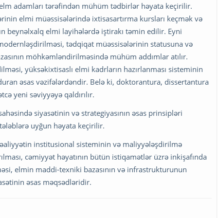
n elm adamları tərəfindən mühüm tədbirlər həyata keçirilir.
ərinin elmi müəssisələrində ixtisasartırma kursları keçmək və
 beynəlxalq elmi layihələrdə iştirakı təmin edilir. Eyni
modernləşdirilməsi, tədqiqat müəssisələrinin statusuna və
bazasının möhkəmləndirilməsində mühüm addımlar atılır.
ilməsi, yüksəkixtisaslı elmi kadrların hazırlanması sisteminin
uran əsas vəzifələrdəndir. Belə ki, doktorantura, dissertantura
tcə yeni səviyyəyə qaldırılır.
həsində siyasətinin və strategiyasının əsas prinsipləri
ləblərə uyğun həyata keçirilir.
fəaliyyətin institusional sisteminin və maliyyələşdirilmə
lması, cəmiyyət həyatının bütün istiqamətlər üzrə inkişafında
məsi, elmin maddi-texniki bazasının və infrastrukturunun
asətinin əsas məqsədləridir.