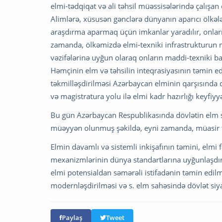
elmi-tədqiqat və ali təhsil müəssisələrində çalışa
Alimlərə, xüsusən gənclərə dünyanın aparıcı ölkəl
araşdırma aparmaq üçün imkanlar yaradılır, onların
zamanda, ölkəmizdə elmi-texniki infrastrukturun 
vəzifələrinə uyğun olaraq onların maddi-texniki 
Həmçinin elm və təhsilin inteqrasiyasının təmin ed
təkmilləşdirilməsi Azərbaycan elminin qarşısında d
və magistratura yolu ilə elmi kadr hazırlığı keyfiyyə
Bu gün Azərbaycan Respublikasında dövlətin elm sa
müəyyən olunmuş şəkildə, eyni zamanda, müasir tə
Elmin davamlı və sistemli inkişafının təmini, elmi 
mexanizmlərinin dünya standartlarına uyğunlaşdırı
elmi potensialdan səmərəli istifadənin təmin edil
modernləşdirilməsi və s. elm sahəsində dövlət siy
Paylaş
Tweet