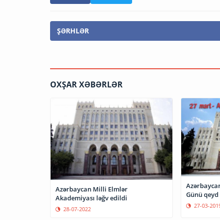
ŞƏRHLƏR
OXŞAR XƏBƏRLƏR
Azərbaycan
Azərbaycan Milli Elmlər
Günü qeyd
Akademiyası ləğv edildi
27-03-201
28-07-2022