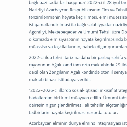
bağlı bəzi tədbirlər haqqında” 2022-ci il 28 iyul t
Nazirliyi Azərbaycan Respublikasının Elm və Təhsil 
tənzimlənmənin həyata keçirilməsi, elmi müəssisə v
istiqamətləndirilməsi ilə bağlı səlahiyyətlər nazirl
Agentliyi, Məktəbəqədər və Ümumi Təhsil üzrə Dövlə
ölkəmizdə elm siyasətinin həyata keçirilməsində b
müəssisə və təşkilatlarının, habelə digər qurumların
2022-ci ildə təhsil tarixinə daha bir parlaq səhifə
rayonunun Ağalı kənd tam orta məktəbində 29 ildən
daxil olan Zəngilanın Ağalı kəndində ötən il senty
məktəb binası istifadəyə verildi.
“2022–2026-cı illərdə sosial-iqtisadi inkişaf Strate
hədəflərdən biri kimi müəyyən edilib. Ümumi təhsil
dairəsinin genişləndirilməsi, ali təhsilin əlçatanlığı
tədbirlərin həyata keçirilməsi nəzərdə tutulur.
Azərbaycan elminin dünya elminə inteqrasiyası is