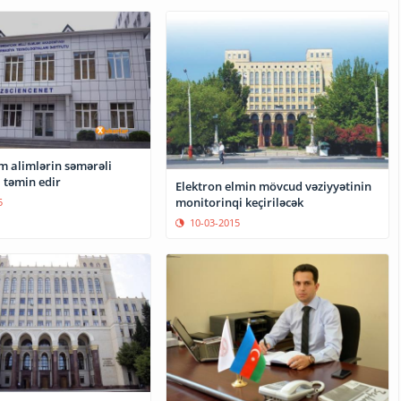
m alimlərin səmərəli
i təmin edir
Elektron elmin mövcud vəziyyətinin
monitorinqi keçiriləcək
5
10-03-2015