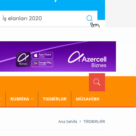
RUBRİKA
TƏDBİRLƏR
MÜSAHİBƏ
Ana Səhifə
TƏDBİRLƏR