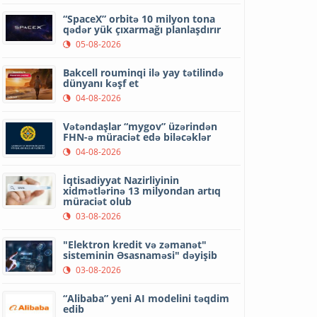
“SpaceX” orbitə 10 milyon tona
qədər yük çıxarmağı planlaşdırır
05-08-2026
Bakcell rouminqi ilə yay tətilində
dünyanı kəşf et
04-08-2026
Vətəndaşlar “mygov” üzərindən
FHN-ə müraciət edə biləcəklər
04-08-2026
İqtisadiyyat Nazirliyinin
xidmətlərinə 13 milyondan artıq
müraciət olub
03-08-2026
"Elektron kredit və zəmanət"
sisteminin Əsasnaməsi" dəyişib
03-08-2026
“Alibaba” yeni AI modelini təqdim
edib