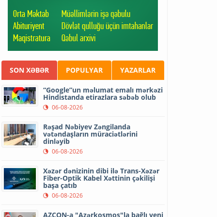
SON XƏBƏR
POPULYAR
YAZARLAR
“Google”un məlumat emalı mərkəzi
Hindistanda etirazlara səbəb olub
06-08-2026
Rəşad Nəbiyev Zəngilanda
vətəndaşların müraciətlərini
dinləyib
06-08-2026
Xəzər dənizinin dibi ilə Trans-Xəzər
Fiber-Optik Kabel Xəttinin çəkilişi
başa çatıb
06-08-2026
AZCON-a "Azərkosmos"la bağlı yeni