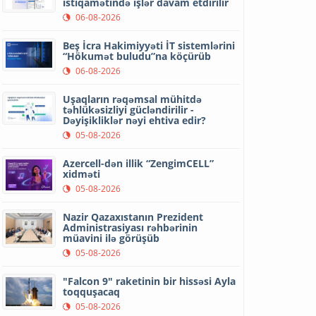
istiqamətində işlər davam etdirilir
06-08-2026
Beş İcra Hakimiyyəti İT sistemlərini
“Hökumət buludu”na köçürüb
06-08-2026
Uşaqların rəqəmsal mühitdə
təhlükəsizliyi gücləndirilir -
Dəyişikliklər nəyi ehtiva edir?
05-08-2026
Azercell-dən illik “ZengimCELL”
xidməti
05-08-2026
Nazir Qazaxıstanın Prezident
Administrasiyası rəhbərinin
müavini ilə görüşüb
05-08-2026
"Falcon 9" raketinin bir hissəsi Ayla
toqquşacaq
05-08-2026