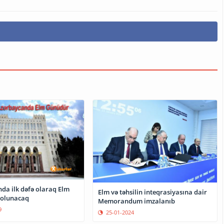
da ilk dəfə olaraq Elm
Elm və təhsilin inteqrasiyasına dair
 olunacaq
Memorandum imzalanıb
9
25-01-2024