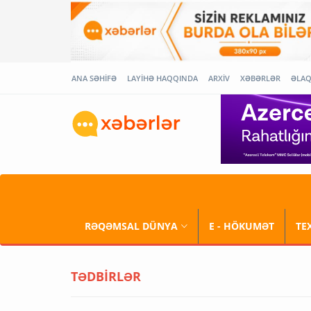
ANA SƏHİFƏ
LAYİHƏ HAQQINDA
ARXİV
XƏBƏRLƏR
ƏLA
RƏQƏMSAL DÜNYA
E - HÖKUMƏT
TE
TƏDBİRLƏR