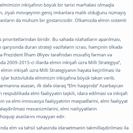
 elmimizin inkişafının böyük bir tarixi mərhələsi olmaqla
ün, ziyalı mövqeyinin geniş imkanlara malik olduğunu nümayiş
seslərin də mühüm bir göstəricisidir. Ölkəmizdə elmin sistemli
 prioritetlərindən biridir. Bu sahədə islahatların aparılması,
arşısında duran strateji vəzifələrin icrası, həmçinin ölkədə
lə Prezident İlham Əliyev tərəfindən müvafiq fərman və
 2009-2015-ci illərdə elmin inkişafı üzrə Milli Strategiya”,
min inkişafı üzrə Milli Strategiyanın həyata keçirilməsi ilə
ş işlər bütövlükdə elmimizin inkişafına böyük təkan verib.
i Fərmanına əsasən, ilk dəfə olaraq “Elm haqqında” Azərbaycan
spublikada elmi fəaliyyətin təşkili, idarə edilməsi və inkişafı
min və elmi-innovasiya fəaliyyətinin məqsədlərini, elmi fəaliyyət
ələşdirilməsi mexanizmlərini, elmi nailiyyətlərin
i-hüquqi əsaslarını müəyyən edir.
nda elm və təhsil sahəsində idarəetmənin təkmilləşdirilməsi ilə