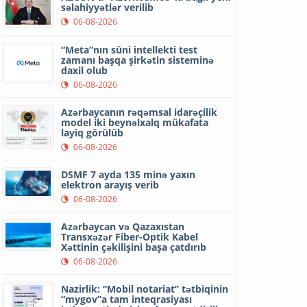
səlahiyyətlər verilib
06-08-2026
“Meta”nın süni intellekti test
zamanı başqa şirkətin sisteminə
daxil olub
06-08-2026
Azərbaycanın rəqəmsal idarəçilik
model iki beynəlxalq mükafata
layiq görülüb
06-08-2026
DSMF 7 ayda 135 minə yaxın
elektron arayış verib
06-08-2026
Azərbaycan və Qazaxıstan
Transxəzər Fiber-Optik Kabel
Xəttinin çəkilişini başa çatdırıb
06-08-2026
Nazirlik: “Mobil notariat” tətbiqinin
“mygov”a tam inteqrasiyası