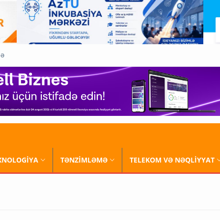
QƏ
XNOLOGİYA
TƏNZİMLƏMƏ
TELEKOM VƏ NƏQLİYYAT