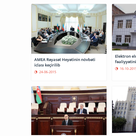
Elektron el
AMEA Rəyasət Heyətinin növbəti
fəaliyyətin
iclası keçirilib
16-10-201
24-06-2015