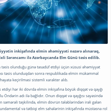
yyətin inkişafında elmin əhəmiyyəti nəzərə alınaraq,
rixli Sərəncamı ilə Azərbaycanda Elm Günü təsis edilib.
n təsis olunduğu günə təsadüf etdiyi üçün xüsusi əhəmiyyət
yası təsis olunduqdan sonra respublikada elmin mükəmməl
həyata keçirilməsi sistemli xarakter alıb.
etdiyi hər iki dövrdə elmin inkişafına böyük diqqət və qayğı
lu Öndərin adı ilə bağlıdır. Onun diqqət və qayğısı sayəsində
n səmərəli təşkilində, elmin dövrün tələblərindən irəli gələn
fundamental və tətbiqi elm sahələrinin inkişafında müstəsna rol