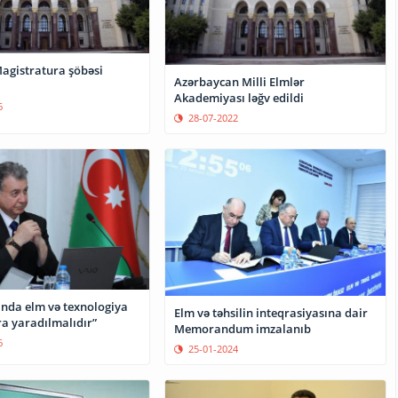
gistratura şöbəsi
Azərbaycan Milli Elmlər
Akademiyası ləğv edildi
6
28-07-2022
nda elm və texnologiya
Elm və təhsilin inteqrasiyasına dair
ra yaradılmalıdır”
Memorandum imzalanıb
6
25-01-2024