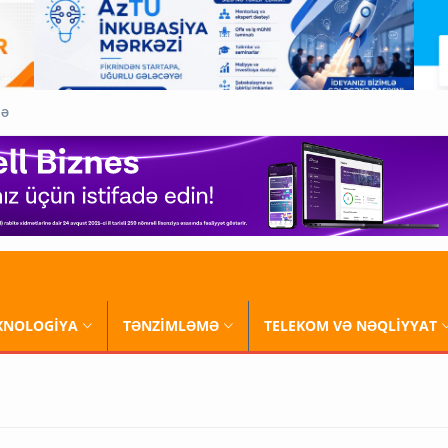
QƏ
XNOLOGİYA
TƏNZİMLƏMƏ
TELEKOM VƏ NƏQLİYYAT