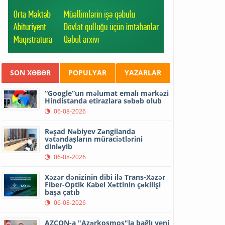
SON XƏBƏR
POPULYAR
YAZARLAR
“Google”un məlumat emalı mərkəzi
Hindistanda etirazlara səbəb olub
06-08-2026
Rəşad Nəbiyev Zəngilanda
vətəndaşların müraciətlərini
dinləyib
06-08-2026
Xəzər dənizinin dibi ilə Trans-Xəzər
Fiber-Optik Kabel Xəttinin çəkilişi
başa çatıb
06-08-2026
AZCON-a "Azərkosmos"la bağlı yeni