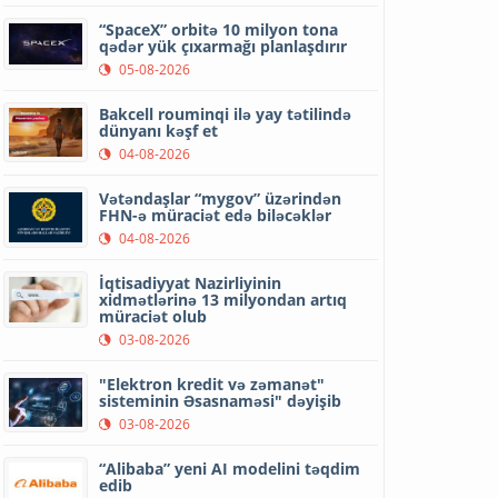
“SpaceX” orbitə 10 milyon tona
qədər yük çıxarmağı planlaşdırır
05-08-2026
Bakcell rouminqi ilə yay tətilində
dünyanı kəşf et
04-08-2026
Vətəndaşlar “mygov” üzərindən
FHN-ə müraciət edə biləcəklər
04-08-2026
İqtisadiyyat Nazirliyinin
xidmətlərinə 13 milyondan artıq
müraciət olub
03-08-2026
"Elektron kredit və zəmanət"
sisteminin Əsasnaməsi" dəyişib
03-08-2026
“Alibaba” yeni AI modelini təqdim
edib