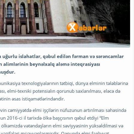
 uğurlu islahatlar, qəbul edilən fərman və sərəncamlar
n alimlərinin beynəlxalq aləmə inteqrasiyası
muşdur.
ikasiya texnologiyalarının tətbiqi, dünya elminin tələblərinə
ası, elmi-texniki potensialın qorunub saxlanılması, eləcə də
ətinin əsas istiqamətlərindəndir.
vin cəmiyyətdə elmi işçilərin nüfuzunun artırılması sahəsində
 2016-ci il tarixdə ölkə başçısının qəbul etdiyi “Elm
ölkəmizdə vətəndaşların elmi səviyyəsinin yüksəldilməsi və
ə vəzifələri müəyyənləşmişdir. Qanunda elmi fəaliyyət