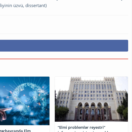
iyinin üzvü, dissertant)
“Elmi problemlər reyestri”
Azərbaycanda Elm