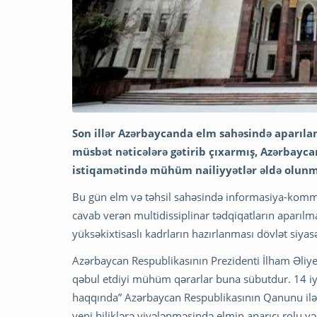
Son illər Azərbaycanda elm sahəsində aparılan
müsbət nəticələrə gətirib çıxarmış, Azərbayca
istiqamətində mühüm nailiyyətlər əldə olun
Bu gün elm və təhsil sahəsində informasiya-kommun
cavab verən multidissiplinar tədqiqatların aparılm
yüksəkixtisaslı kadrların hazırlanması dövlət siyas
Azərbaycan Respublikasının Prezidenti İlham Əliye
qəbul etdiyi mühüm qərarlar buna sübutdur. 14 iyun
haqqında” Azərbaycan Respublikasının Qanunu ilə 
yeni biliklərə yiyələnməsində elmin aparıcı rolu v