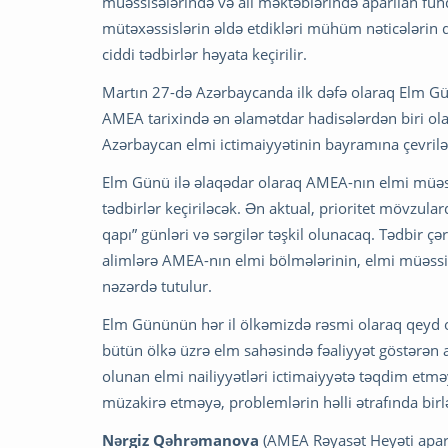
müəssisələrində və ali məktəblərində aparılan fund
mütəxəssislərin əldə etdikləri mühüm nəticələrin 
ciddi tədbirlər həyata keçirilir.
Martın 27-də Azərbaycanda ilk dəfə olaraq Elm G
AMEA tarixində ən əlamətdar hadisələrdən biri ola
Azərbaycan elmi ictimaiyyətinin bayramına çevrilə
Elm Günü ilə əlaqədar olaraq AMEA-nın elmi müəssis
tədbirlər keçiriləcək. Ən aktual, prioritet mövzul
qapı” günləri və sərgilər təşkil olunacaq. Tədbir ç
alimlərə AMEA-nın elmi bölmələrinin, elmi müəssis
nəzərdə tutulur.
Elm Gününün hər il ölkəmizdə rəsmi olaraq qeyd o
bütün ölkə üzrə elm sahəsində fəaliyyət göstərən 
olunan elmi nailiyyətləri ictimaiyyətə təqdim etmə
müzakirə etməyə, problemlərin həlli ətrafında bi
Nərgiz Qəhrəmanova
(AMEA Rəyasət Heyəti apar