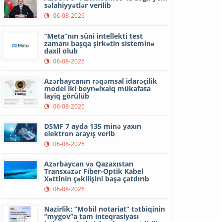
səlahiyyətlər verilib
06-08-2026
“Meta”nın süni intellekti test
zamanı başqa şirkətin sisteminə
daxil olub
06-08-2026
Azərbaycanın rəqəmsal idarəçilik
model iki beynəlxalq mükafata
layiq görülüb
06-08-2026
DSMF 7 ayda 135 minə yaxın
elektron arayış verib
06-08-2026
Azərbaycan və Qazaxıstan
Transxəzər Fiber-Optik Kabel
Xəttinin çəkilişini başa çatdırıb
06-08-2026
Nazirlik: “Mobil notariat” tətbiqinin
“mygov”a tam inteqrasiyası