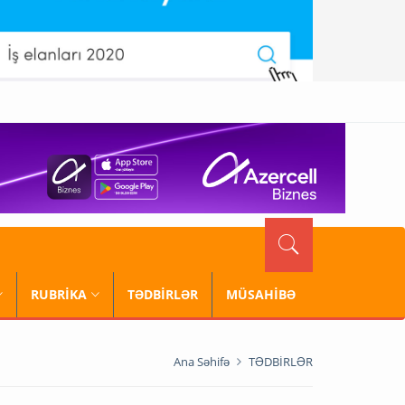
RUBRİKA
TƏDBİRLƏR
MÜSAHİBƏ
Ana Səhifə
TƏDBİRLƏR