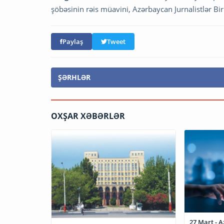
şöbəsinin rəis müavini, Azərbaycan Jurnalistlər Birl
Paylaş
Tweet
ŞƏRHLƏR
OXŞAR XƏBƏRLƏR
27 Mart - 