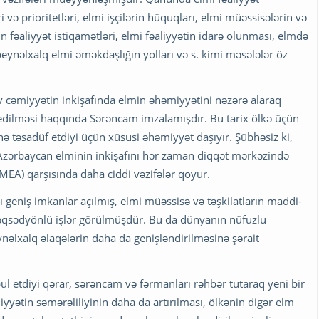
 və prioritetləri, elmi işçilərin hüquqları, elmi müəssisələrin və
in fəaliyyət istiqamətləri, elmi fəaliyyətin idarə olunması, elmdə
beynəlxalq elmi əməkdaşlığın yolları və s. kimi məsələlər öz
yev cəmiyyətin inkişafında elmin əhəmiyyətini nəzərə alaraq
edilməsi haqqında Sərəncam imzalamışdır. Bu tarix ölkə üçün
ə təsadüf etdiyi üçün xüsusi əhəmiyyət daşıyır. Şübhəsiz ki,
n Azərbaycan elminin inkişafını hər zaman diqqət mərkəzində
EA) qarşısında daha ciddi vəzifələr qoyur.
lı geniş imkanlar açılmış, elmi müəssisə və təşkilatların maddi-
məqsədyönlü işlər görülmüşdür. Bu da dünyanın nüfuzlu
nəlxalq əlaqələrin daha da genişləndirilməsinə şərait
 etdiyi qərar, sərəncam və fərmanları rəhbər tutaraq yeni bir
iyyətin səmərəliliyinin daha da artırılması, ölkənin digər elm