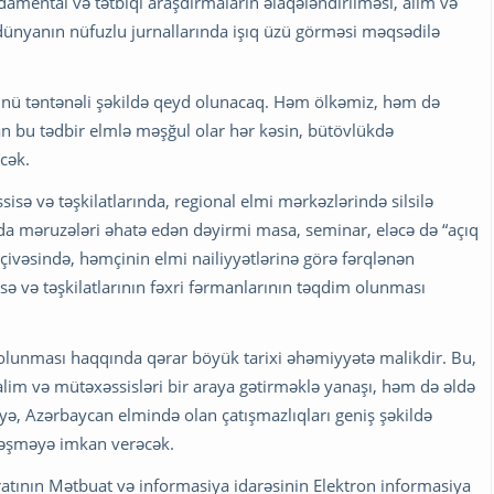
amental və tətbiqi araşdırmaların əlaqələndirilməsi, alim və
dünyanın nüfuzlu jurnallarında işıq üzü görməsi məqsədilə
ünü təntənəli şəkildə qeyd olunacaq. Həm ölkəmiz, həm də
n bu tədbir elmlə məşğul olar hər kəsin, bütövlükdə
cək.
ə və təşkilatlarında, regional elmi mərkəzlərində silsilə
arda məruzələri əhatə edən dəyirmi masa, seminar, eləcə də “açıq
ərçivəsində, həmçinin elmi nailiyyətlərinə görə fərqlənən
ə və təşkilatlarının fəxri fərmanlarının təqdim olunması
lunması haqqında qərar böyük tarixi əhəmiyyətə malikdir. Bu,
alim və mütəxəssisləri bir araya gətirməklə yanaşı, həm də əldə
yə, Azərbaycan elmində olan çatışmazlıqları geniş şəkildə
rləşməyə imkan verəcək.
atının Mətbuat və informasiya idarəsinin Elektron informasiya