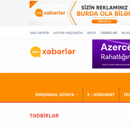
ANA SƏHİFƏ
LAYİHƏ HAQQINDA
ARXİV
XƏBƏRLƏR
ƏLA
RƏQƏMSAL DÜNYA
E - HÖKUMƏT
TE
TƏDBİRLƏR