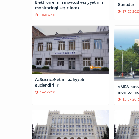
Elektron elmin mövcud vəziyyətinin
Günüdür
monitorinqi keçiriləcək
27-03-202
10-03-2015
AzScienceNet-in fəaliyyəti
gücləndirilir
AMEA-nın v
monitorinqi
14-12-2016
15-07-201