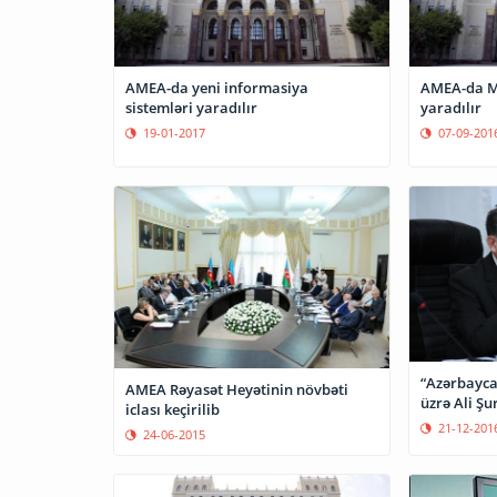
AMEA-da yeni informasiya
AMEA-da Ma
sistemləri yaradılır
yaradılır
19-01-2017
07-09-201
“Azərbayca
AMEA Rəyasət Heyətinin növbəti
üzrə Ali Şu
iclası keçirilib
21-12-201
24-06-2015