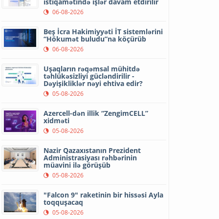
istiqamətində işlər davam etdirilir
06-08-2026
Beş İcra Hakimiyyəti İT sistemlərini
“Hökumət buludu”na köçürüb
06-08-2026
Uşaqların rəqəmsal mühitdə
təhlükəsizliyi gücləndirilir -
Dəyişikliklər nəyi ehtiva edir?
05-08-2026
Azercell-dən illik “ZengimCELL”
xidməti
05-08-2026
Nazir Qazaxıstanın Prezident
Administrasiyası rəhbərinin
müavini ilə görüşüb
05-08-2026
"Falcon 9" raketinin bir hissəsi Ayla
toqquşacaq
05-08-2026