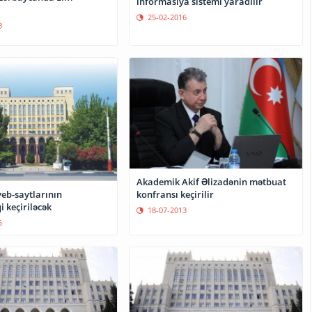
informasiya sistemi yaradılır
25-02-2016
3
Akademik Akif Əlizadənin mətbuat
konfransı keçirilir
eb-saytlarının
 keçiriləcək
18-07-2013
5