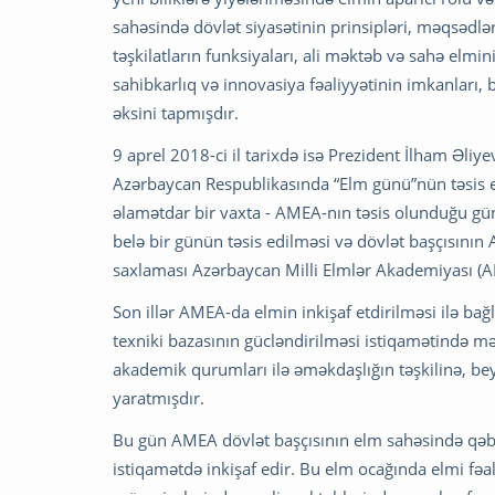
sahəsində dövlət siyasətinin prinsipləri, məqsədləri
təşkilatların funksiyaları, ali məktəb və sahə elmin
sahibkarlıq və innovasiya fəaliyyətinin imkanları, 
əksini tapmışdır.
9 aprel 2018-ci il tarixdə isə Prezident İlham Əli
Azərbaycan Respublikasında “Elm günü”nün təsis 
əlamətdar bir vaxta - AMEA-nın təsis olunduğu gün
belə bir günün təsis edilməsi və dövlət başçısını
saxlaması Azərbaycan Milli Elmlər Akademiyası (AM
Son illər AMEA-da elmin inkişaf etdirilməsi ilə bağ
texniki bazasının gücləndirilməsi istiqamətində 
akademik qurumları ilə əməkdaşlığın təşkilinə, bey
yaratmışdır.
Bu gün AMEA dövlət başçısının elm sahəsində qəbul
istiqamətdə inkişaf edir. Bu elm ocağında elmi fəal