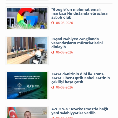
“Google”un məlumat emalı
mərkəzi Hindistanda etirazlara
səbəb olub
06-08-2026
Rəşad Nəbiyev Zəngilanda
vətəndaşların müraciətlərini
dinləyib
06-08-2026
Xəzər dənizinin dibi ilə Trans-
Xəzər Fiber-Optik Kabel Xəttinin
çəkilişi başa çatıb
06-08-2026
AZCON-a "Azərkosmos"la bağlı
yeni səlahiyyətlər verilib