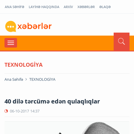
ANA SƏHİFƏ
LAYİHƏ HAQQINDA
ARXİV
XƏBƏRLƏR
ƏLAQƏ
TEXNOLOGİYA
Ana Səhifə
TEXNOLOGİYA
40 dilə tərcümə edən qulaqlıqlar
06-10-2017
14:37