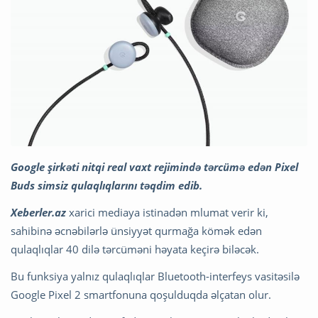
Google şirkəti nitqi real vaxt rejimində tərcümə edən Pixel
Buds simsiz qulaqlıqlarını təqdim edib.
Xeberler.az
xarici mediaya istinadən mlumat verir ki,
sahibinə əcnəbilərlə ünsiyyət qurmağa kömək edən
qulaqlıqlar 40 dilə tərcüməni həyata keçirə biləcək.
Bu funksiya yalnız qulaqlıqlar Bluetooth-interfeys vasitəsilə
Google Pixel 2 smartfonuna qoşulduqda əlçatan olur.