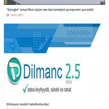
“Google” smartfon üçün səs tərcüməçisi proqramı yaradıb
14-01-2011
Dilmanc mobil telefonlarda!