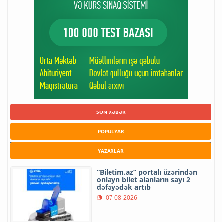
SON XƏBƏR
POPULYAR
YAZARLAR
“Biletim.az” portalı üzərindən
onlayn bilet alanların sayı 2
dəfəyədək artıb
07-08-2026