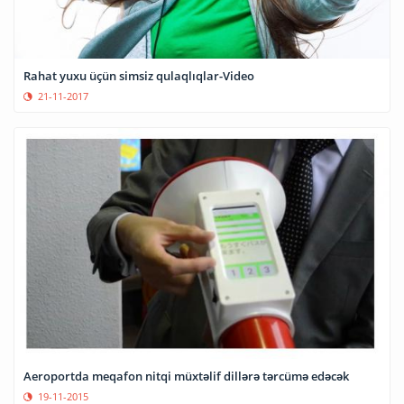
Rahat yuxu üçün simsiz qulaqlıqlar-Video
21-11-2017
Aeroportda meqafon nitqi müxtəlif dillərə tərcümə edəcək
19-11-2015