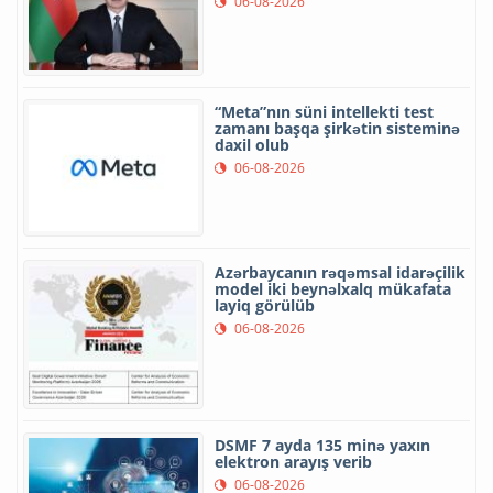
06-08-2026
“Meta”nın süni intellekti test
zamanı başqa şirkətin sisteminə
daxil olub
06-08-2026
Azərbaycanın rəqəmsal idarəçilik
model iki beynəlxalq mükafata
layiq görülüb
06-08-2026
DSMF 7 ayda 135 minə yaxın
elektron arayış verib
06-08-2026