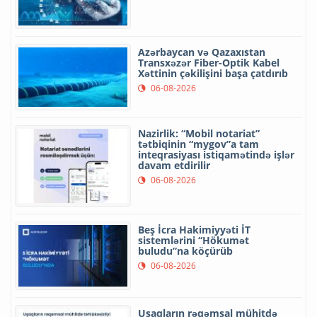
Azərbaycan və Qazaxıstan
Transxəzər Fiber-Optik Kabel
Xəttinin çəkilişini başa çatdırıb
06-08-2026
Nazirlik: “Mobil notariat”
tətbiqinin “mygov”a tam
inteqrasiyası istiqamətində işlər
davam etdirilir
06-08-2026
Beş İcra Hakimiyyəti İT
sistemlərini “Hökumət
buludu”na köçürüb
06-08-2026
Uşaqların rəqəmsal mühitdə