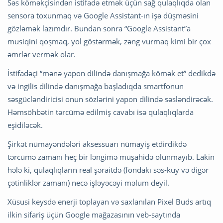
Səs köməkçisindən istifadə etmək üçün sağ qulaqlıqda olan
sensora toxunmaq və Google Assistant-ın işə düşməsini
gözləmək lazımdır. Bundan sonra “Google Assistant”a
musiqini qoşmaq, yol göstərmək, zəng vurmaq kimi bir çox
əmrlər vermək olar.
İstifadəçi “mənə yapon dilində danışmağa kömək et” dedikdə
və ingilis dilində danışmağa başladıqda smartfonun
səsgücləndiricisi onun sözlərini yapon dilində səsləndirəcək.
Həmsöhbətin tərcümə edilmiş cavabı isə qulaqlıqlarda
eşidiləcək.
Şirkət nümayəndələri aksessuarı nümayiş etdirdikdə
tərcümə zamanı heç bir ləngimə müşahidə olunmayıb. Lakin
hələ ki, qulaqlıqların real şəraitdə (fondakı səs-küy və digər
çətinliklər zamanı) necə işləyəcəyi məlum deyil.
Xüsusi keysdə enerji toplayan və saxlanılan Pixel Buds artıq
ilkin sifariş üçün Google mağazasının veb-saytında