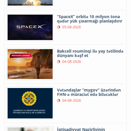
“SpaceX” orbitə 10 milyon tona
qədər yük çıxarmağı planlaşdırır
05-08-2026
Bakcell rouminqi ilə yay tətilində
dünyanı kəşf et
04-08-2026
Vətəndaşlar “mygov” üzərindən
FHN-ə müraciət edə biləcəklər
04-08-2026
İqtisadiyyat Nazirliyinin