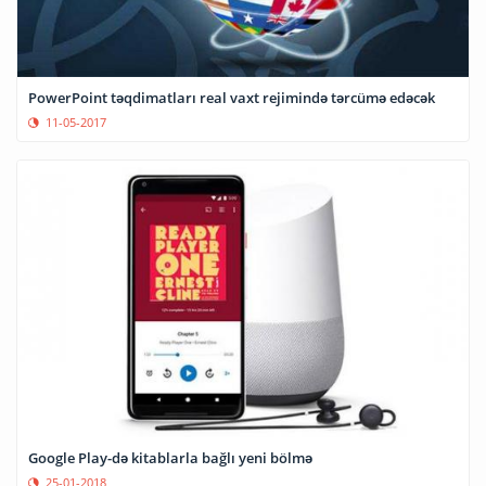
PowerPoint təqdimatları real vaxt rejimində tərcümə edəcək
11-05-2017
Google Play-də kitablarla bağlı yeni bölmə
25-01-2018