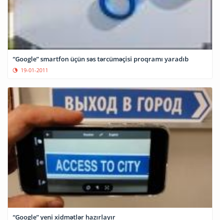
“Google” smartfon üçün səs tərcüməçisi proqramı yaradıb
19-01-2011
“Google” yeni xidmətlər hazırlayır