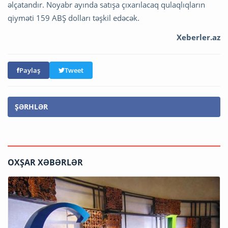
əlçatandır. Noyabr ayında satışa çıxarılacaq qulaqlıqların
qiyməti 159 ABŞ dolları təşkil edəcək.
Xeberler.az
Paylaş
Tweet
ŞƏRHLƏR
OXŞAR XƏBƏRLƏR