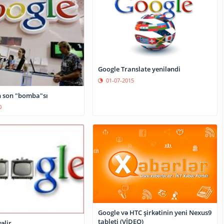
Google Translate yeniləndi
01-07-2015
 son "bomba"sı
0
Google və HTC şirkətinin yeni Nexus9
tableti (VİDEO)
əlir