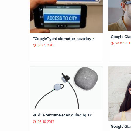
Google Gla
“Google” yeni xidmətlər hazırlayır
20-07-201
26-01-2015
40 dilə tərcümə edən qulaqlıqlar
06-10-2017
Google Glas