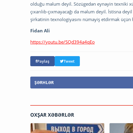
olduğu məlum deyil. Sözügedən eynəyin texniki xü
çıxarılıb-çıxmayacağı da məlum deyil. İstisna deyi
şirkətinin texnologiyasını nümayiş etdirmək üçün h
Fidan Ali
https://youtu.be/SQd394a4qEo
Paylaş
Tweet
ŞƏRHLƏR
OXŞAR XƏBƏRLƏR