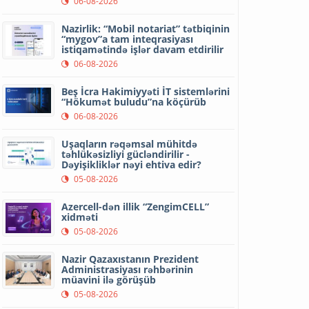
06-08-2026
Nazirlik: “Mobil notariat” tətbiqinin
“mygov”a tam inteqrasiyası
istiqamətində işlər davam etdirilir
06-08-2026
Beş İcra Hakimiyyəti İT sistemlərini
“Hökumət buludu”na köçürüb
06-08-2026
Uşaqların rəqəmsal mühitdə
təhlükəsizliyi gücləndirilir -
Dəyişikliklər nəyi ehtiva edir?
05-08-2026
Azercell-dən illik “ZengimCELL”
xidməti
05-08-2026
Nazir Qazaxıstanın Prezident
Administrasiyası rəhbərinin
müavini ilə görüşüb
05-08-2026