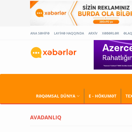
ANA SƏHİFƏ
LAYİHƏ HAQQINDA
ARXİV
XƏBƏRLƏR
ƏLA
RƏQƏMSAL DÜNYA
E - HÖKUMƏT
TE
AVADANLIQ