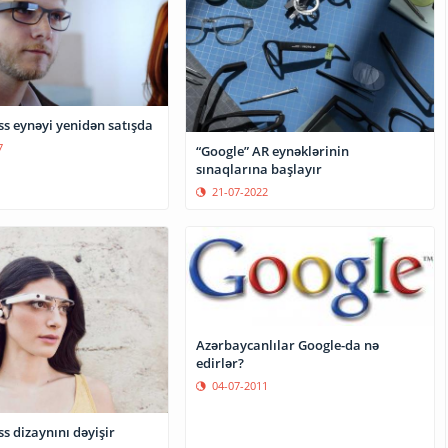
ss eynəyi yenidən satışda
7
“Google” AR eynəklərinin
sınaqlarına başlayır
21-07-2022
Azərbaycanlılar Google-da nə
edirlər?
04-07-2011
s dizaynını dəyişir