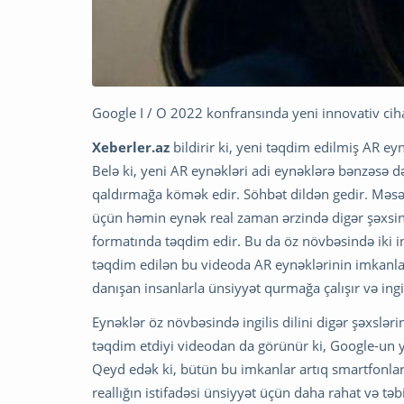
Google I / O 2022 konfransında yeni innovativ cih
Xeberler.az
bildirir ki, yeni təqdim edilmiş AR ey
Belə ki, yeni AR eynəkləri adi eynəklərə bənzəsə 
qaldırmağa kömək edir. Söhbət dildən gedir. Məsə
üçün həmin eynək real zaman ərzində digər şəxsin ü
formatında təqdim edir. Bu da öz növbəsində iki in
təqdim edilən bu videoda AR eynəklərinin imkanla
danışan insanlarla ünsiyyət qurmağa çalışır və ingil
Eynəklər öz növbəsində ingilis dilini digər şəxsləri
təqdim etdiyi videodan da görünür ki, Google-un yen
Qeyd edək ki, bütün bu imkanlar artıq smartfonlard
reallığın istifadəsi ünsiyyət üçün daha rahat və tə