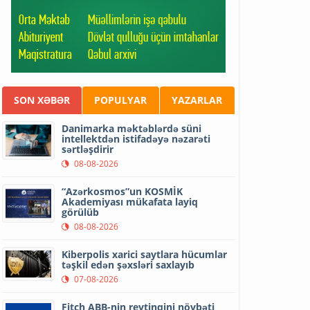
SON XƏBƏR
POPULYAR
YAZARLAR
Danimarka məktəblərdə süni
intellektdən istifadəyə nəzarəti
sərtləşdirir
08-08-2026
“Azərkosmos”un KOSMİK
Akademiyası mükafata layiq
görülüb
08-08-2026
Kiberpolis xarici saytlara hücumlar
təşkil edən şəxsləri saxlayıb
07-08-2026
Fitch ABB-nin reytinqini növbəti