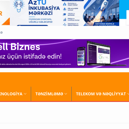
QƏ
XNOLOGİYA
TƏNZİMLƏMƏ
TELEKOM VƏ NƏQLİYYAT