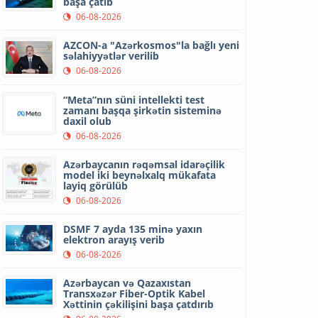
başa çatıb
06-08-2026
AZCON-a "Azərkosmos"la bağlı yeni
səlahiyyətlər verilib
06-08-2026
“Meta”nın süni intellekti test
zamanı başqa şirkətin sisteminə
daxil olub
06-08-2026
Azərbaycanın rəqəmsal idarəçilik
model iki beynəlxalq mükafata
layiq görülüb
06-08-2026
DSMF 7 ayda 135 minə yaxın
elektron arayış verib
06-08-2026
Azərbaycan və Qazaxıstan
Transxəzər Fiber-Optik Kabel
Xəttinin çəkilişini başa çatdırıb