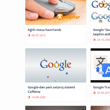
Google “Goo
Ağıllı maus hazırlanıb
təqdim etd
08-07-2019
24-10-200
Google-dən yeni axtarış sistemi
Google Tra
Caffeine
05-09-201
14-08-2009