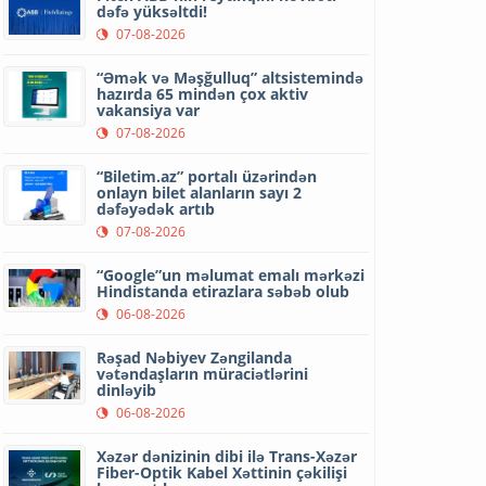
dəfə yüksəltdi!
07-08-2026
“Əmək və Məşğulluq” altsistemində
hazırda 65 mindən çox aktiv
vakansiya var
07-08-2026
“Biletim.az” portalı üzərindən
onlayn bilet alanların sayı 2
dəfəyədək artıb
07-08-2026
“Google”un məlumat emalı mərkəzi
Hindistanda etirazlara səbəb olub
06-08-2026
Rəşad Nəbiyev Zəngilanda
vətəndaşların müraciətlərini
dinləyib
06-08-2026
Xəzər dənizinin dibi ilə Trans-Xəzər
Fiber-Optik Kabel Xəttinin çəkilişi