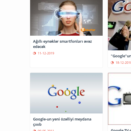
Ağıllı eynəklər smartfonları əvəz
edəcək
11-12-2019
"Google"un
18-12-201
Google-un yeni özəlliyi meydana
çıxıb
Google TV g
09-05-2011