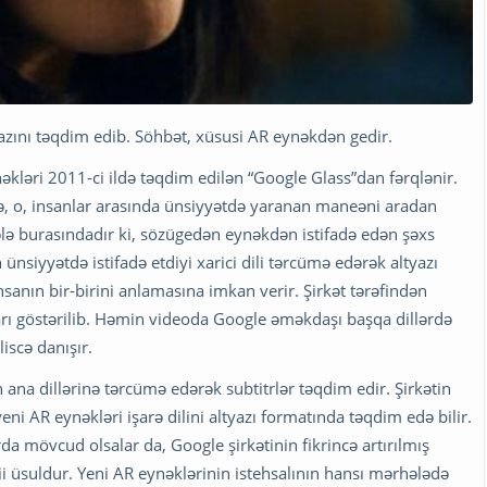
azını təqdim edib. Söhbət, xüsusi AR eynəkdən gedir.
nəkləri 2011-ci ildə təqdim edilən “Google Glass”dan fərqlənir.
də, o, insanlar arasında ünsiyyətdə yaranan maneəni aradan
lə burasındadır ki, sözügedən eynəkdən istifadə edən şəxs
nsiyyətdə istifadə etdiyi xarici dili tərcümə edərək altyazı
sanın bir-birini anlamasına imkan verir. Şirkət tərəfindən
rı göstərilib. Həmin videoda Google əməkdaşı başqa dillərdə
iscə danışır.
n ana dillərinə tərcümə edərək subtitrlər təqdim edir. Şirkətin
i AR eynəkləri işarə dilini altyazı formatında təqdim edə bilir.
a mövcud olsalar da, Google şirkətinin fikrincə artırılmış
bii üsuldur. Yeni AR eynəklərinin istehsalının hansı mərhələdə