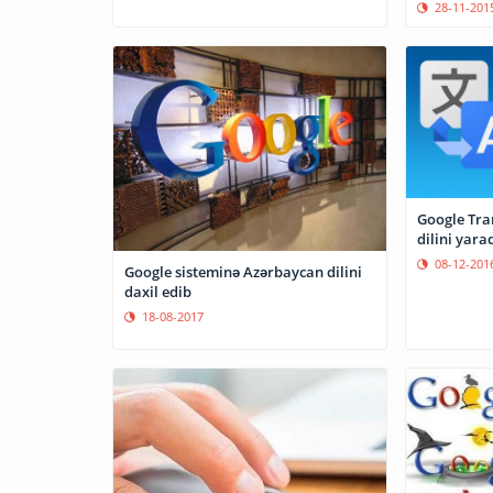
28-11-201
Google Tran
dilini yara
08-12-201
Google sisteminə Azərbaycan dilini
daxil edib
18-08-2017