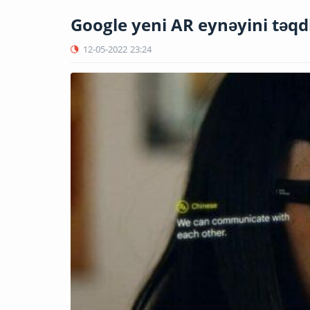
Google yeni AR eynəyini təqd
12-05-2022
23:24