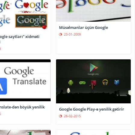
Müsəlmanlar üçün Google
23-01-2009
gle saytları” xidməti
i
8
nslate-dən böyük yenilik
Google Google Play-ə yenilik gətirir
5
28-02-2015