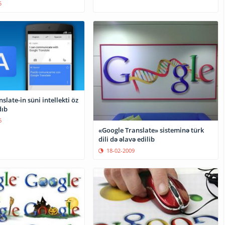
5
slate-in süni intellekti öz
dıb
6
«Google Translate» sisteminə türk
dili də əlavə edilib
18-02-2009