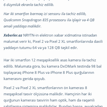
6 düymlük ekranla təchiz edilib.
Hər iki smartfon barmaq izi sensoru ilə təchiz edilib,
Qualcomm Snapdragon 835 prosessoru ilə işləyir və 4 QB
əməli yaddaşa malikdir.
Xeberler.az
NRYTN-in elektron xəbər xidmətinə istinadən
məlumat verir ki, Pixel 2 və Pixel 2 XL smartfonlarında daxili
yaddaşın tutumu 64 və ya 128 QB təşkil edir.
Hər iki smartfon 12 meqapiksellik əsas kamera ilə təchiz
edilib. Məlumata görə, bu kamera DxOMark testində 98 bal
toplayaraq iPhone 8 Plus və iPhone 8 Plus qurğularının
kamerasını geridə qoyub.
Pixel 2 və Pixel 2 XL smartfonlarının ön kamerası 8
meqapiksel təsvir ölçüsünə malikdir. Həmçinin hər iki
qurğunun kamerası təsvirin həm optik, həm də rəqəmli
sabitləşmə sisteminə malikdirlər. Bundan başqa, əvvəlcədən