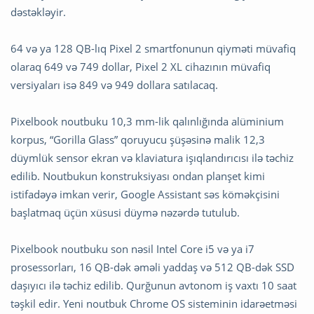
dəstəkləyir.
64 və ya 128 QB-lıq Pixel 2 smartfonunun qiyməti müvafiq
olaraq 649 və 749 dollar, Pixel 2 XL cihazının müvafiq
versiyaları isə 849 və 949 dollara satılacaq.
Pixelbook noutbuku 10,3 mm-lik qalınlığında alüminium
korpus, “Gorilla Glass” qoruyucu şüşəsinə malik 12,3
düymlük sensor ekran və klaviatura işıqlandırıcısı ilə təchiz
edilib. Noutbukun konstruksiyası ondan planşet kimi
istifadəyə imkan verir, Google Assistant səs köməkçisini
başlatmaq üçün xüsusi düymə nəzərdə tutulub.
Pixelbook noutbuku son nəsil Intel Core i5 və ya i7
prosessorları, 16 QB-dək əməli yaddaş və 512 QB-dək SSD
daşıyıcı ilə təchiz edilib. Qurğunun avtonom iş vaxtı 10 saat
təşkil edir. Yeni noutbuk Chrome OS sisteminin idarəetməsi