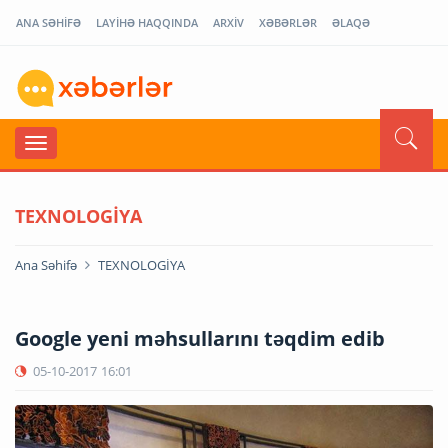
ANA SƏHİFƏ
LAYİHƏ HAQQINDA
ARXİV
XƏBƏRLƏR
ƏLAQƏ
TEXNOLOGİYA
Ana Səhifə
TEXNOLOGİYA
Google yeni məhsullarını təqdim edib
05-10-2017
16:01