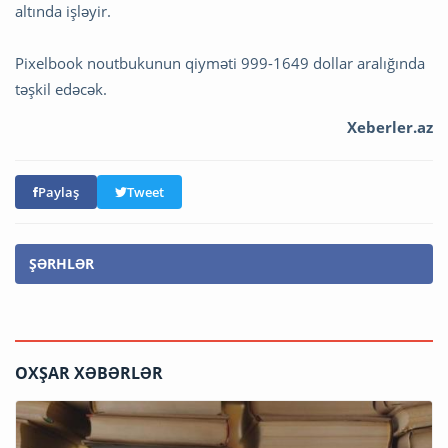
altında işləyir.
Pixelbook noutbukunun qiyməti 999-1649 dollar aralığında
təşkil edəcək.
Xeberler.az
Paylaş
Tweet
ŞƏRHLƏR
OXŞAR XƏBƏRLƏR