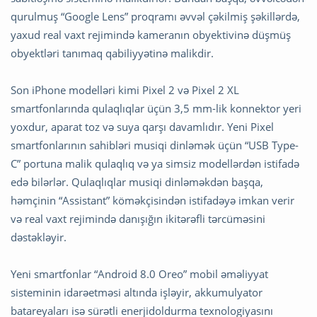
qurulmuş “Google Lens” proqramı əvvəl çəkilmiş şəkillərdə,
yaxud real vaxt rejimində kameranın obyektivinə düşmüş
obyektləri tanımaq qabiliyyətinə malikdir.
Son iPhone modelləri kimi Pixel 2 və Pixel 2 XL
smartfonlarında qulaqlıqlar üçün 3,5 mm-lik konnektor yeri
yoxdur, aparat toz və suya qarşı davamlıdır. Yeni Pixel
smartfonlarının sahibləri musiqi dinləmək üçün “USB Type-
C” portuna malik qulaqlıq və ya simsiz modellərdən istifadə
edə bilərlər. Qulaqlıqlar musiqi dinləməkdən başqa,
həmçinin “Assistant” köməkçisindən istifadəyə imkan verir
və real vaxt rejimində danışığın ikitərəfli tərcüməsini
dəstəkləyir.
Yeni smartfonlar “Android 8.0 Oreo” mobil əməliyyat
sisteminin idarəetməsi altında işləyir, akkumulyator
batareyaları isə sürətli enerjidoldurma texnologiyasını