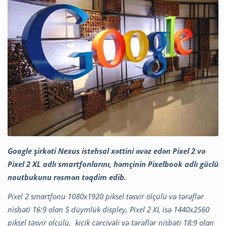
Google şirkəti Nexus istehsal xəttini əvəz edən Pixel 2 və
Pixel 2 XL adlı smartfonlarını, həmçinin Pixelbook adlı güclü
noutbukunu rəsmən təqdim edib.
Pixel 2 smartfonu 1080x1920 piksel təsvir ölçülü və tərəflər
nisbəti 16:9 olan 5 düymlük displey, Pixel 2 XL isə 1440x2560
piksel təsvir ölçülü, kiçik çərçivəli və tərəflər nisbəti 18:9 olan