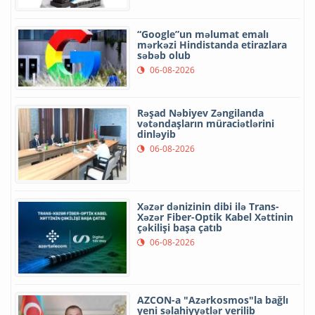
“Google”un məlumat emalı
mərkəzi Hindistanda etirazlara
səbəb olub
06-08-2026
Rəşad Nəbiyev Zəngilanda
vətəndaşların müraciətlərini
dinləyib
06-08-2026
Xəzər dənizinin dibi ilə Trans-
Xəzər Fiber-Optik Kabel Xəttinin
çəkilişi başa çatıb
06-08-2026
AZCON-a "Azərkosmos"la bağlı
yeni səlahiyyətlər verilib