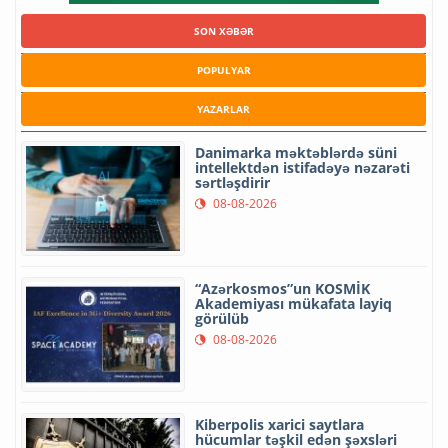
SON XƏBƏR
POPULYAR
YAZARLAR
Danimarka məktəblərdə süni
intellektdən istifadəyə nəzarəti
sərtləşdirir
08-08-2026
“Azərkosmos”un KOSMİK
Akademiyası mükafata layiq
görülüb
08-08-2026
Kiberpolis xarici saytlara
hücumlar təşkil edən şəxsləri