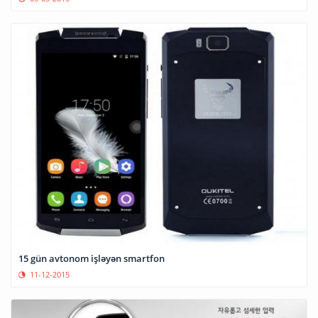
15 gün avtonom işləyən smartfon
11-12-2015