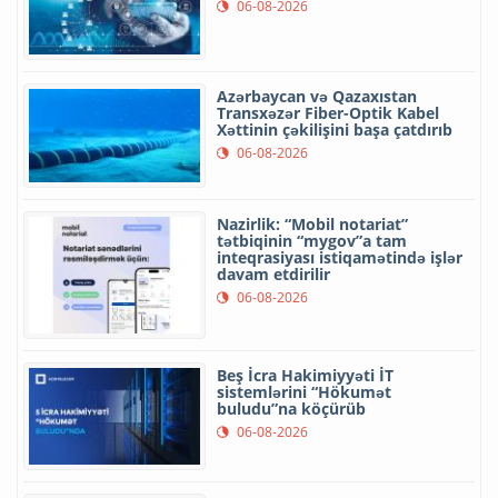
06-08-2026
Azərbaycan və Qazaxıstan
Transxəzər Fiber-Optik Kabel
Xəttinin çəkilişini başa çatdırıb
06-08-2026
Nazirlik: “Mobil notariat”
tətbiqinin “mygov”a tam
inteqrasiyası istiqamətində işlər
davam etdirilir
06-08-2026
Beş İcra Hakimiyyəti İT
sistemlərini “Hökumət
buludu”na köçürüb
06-08-2026