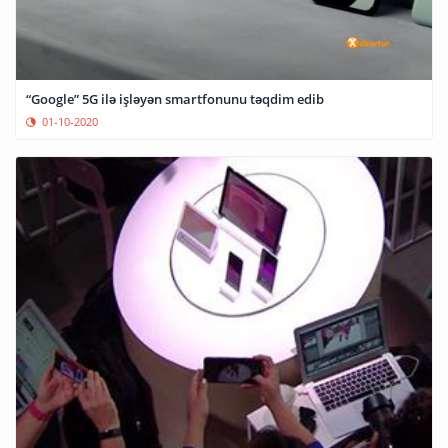
“Google” 5G ilə işləyən smartfonunu təqdim edib
01-10-2020