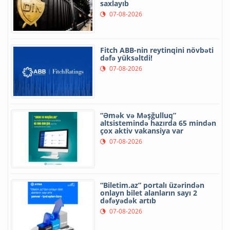
saxlayıb
07-08-2026
Fitch ABB-nin reytinqini növbəti
dəfə yüksəltdi!
07-08-2026
“Əmək və Məşğulluq”
altsistemində hazırda 65 mindən
çox aktiv vakansiya var
07-08-2026
“Biletim.az” portalı üzərindən
onlayn bilet alanların sayı 2
dəfəyədək artıb
07-08-2026