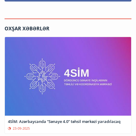
OXŞAR XƏBƏRLƏR
4SİM: Azərbaycanda “Sənaye 4.0” təhsil mərkəzi yaradılacaq
23-09-2025