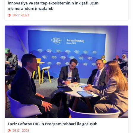
İnnovasiya və startap ekosisteminin inkişafı üçün
memorandum imzalanıb
30-11-2023
Fariz Cəfərov DİF-in Proqram rəhbəri ilə görüşüb
26-01-2026