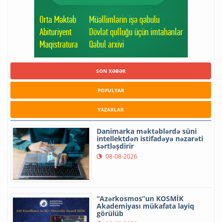
SON XƏBƏR
POPULYAR
YAZARLAR
Danimarka məktəblərdə süni
intellektdən istifadəyə nəzarəti
sərtləşdirir
08-08-2026
“Azərkosmos”un KOSMİK
Akademiyası mükafata layiq
görülüb