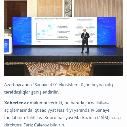
Azərbaycanda "Sənaye 4.0" ekosistemi üçün beynəlxalq
tərəfdaşlıqlar genişləndirilir.
Xeberler.az
məlumat verir ki, bu barədə jurnalistlərə
açıqlamasında İqtisadiyyat Nazirliyi yanında IV Sənaye
İnqilabının Təhlili və Koordinasiyası Mərkəzinin (4SİM) icraçı
direktoru Fariz Cəfərov bildirib.