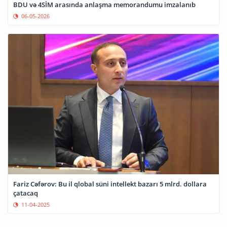
BDU və 4SİM arasında anlaşma memorandumu imzalanıb
06-05-2026
Fariz Cəfərov: Bu il qlobal süni intellekt bazarı 5 mlrd. dollara
çatacaq
11-04-2025