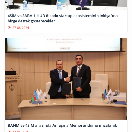
4SİM və SABAH.HUB ölkədə startap ekosisteminin inkişafına
birgə dəstək göstərəcəklər
27-06-2024
BANM və 4SİM arasında Anlaşma Memorandumu imzalanıb
14-04-2025