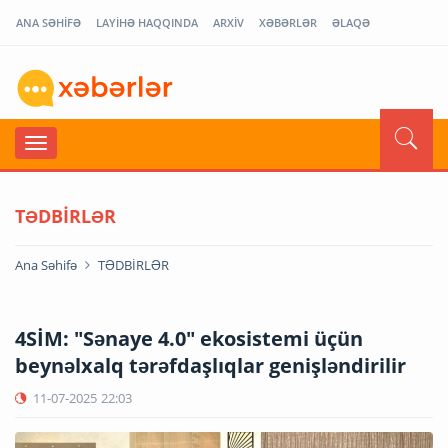
ANA SƏHİFƏ
LAYİHƏ HAQQINDA
ARXİV
XƏBƏRLƏR
ƏLAQƏ
TƏDBİRLƏR
Ana Səhifə
TƏDBİRLƏR
4SİM: "Sənaye 4.0" ekosistemi üçün
beynəlxalq tərəfdaşlıqlar genişləndirilir
11-07-2025
22:03