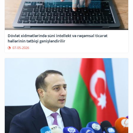
Dövlət xidmətlərində süni intellekt və rəqəmsal ticarət
həllərinin tətbiqi genişləndirilir
07-05-2026