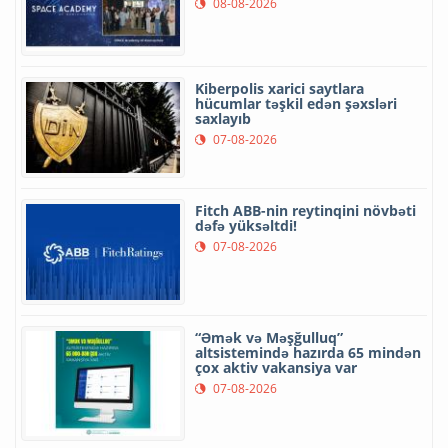
08-08-2026
Kiberpolis xarici saytlara
hücumlar təşkil edən şəxsləri
saxlayıb
07-08-2026
Fitch ABB-nin reytinqini növbəti
dəfə yüksəltdi!
07-08-2026
“Əmək və Məşğulluq”
altsistemində hazırda 65 mindən
çox aktiv vakansiya var
07-08-2026