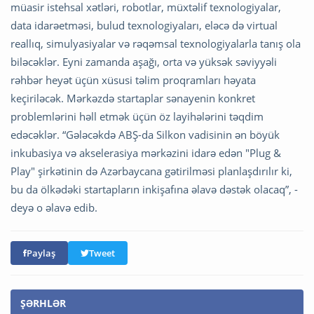
müasir istehsal xətləri, robotlar, müxtəlif texnologiyalar,
data idarəetməsi, bulud texnologiyaları, eləcə də virtual
reallıq, simulyasiyalar və rəqəmsal texnologiyalarla tanış ola
biləcəklər. Eyni zamanda aşağı, orta və yüksək səviyyəli
rəhbər heyət üçün xüsusi təlim proqramları həyata
keçiriləcək. Mərkəzdə startaplar sənayenin konkret
problemlərini həll etmək üçün öz layihələrini təqdim
edəcəklər. “Gələcəkdə ABŞ-da Silkon vadisinin ən böyük
inkubasiya və akselerasiya mərkəzini idarə edən "Plug &
Play" şirkətinin də Azərbaycana gətirilməsi planlaşdırılır ki,
bu da ölkədəki startapların inkişafına əlavə dəstək olacaq”, -
deyə o əlavə edib.
Paylaş
Tweet
ŞƏRHLƏR