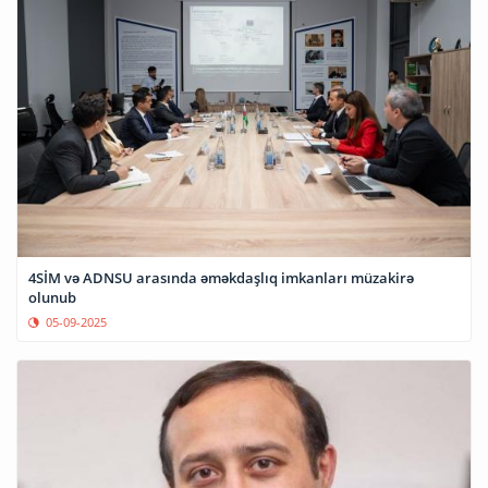
4SİM və ADNSU arasında əməkdaşlıq imkanları müzakirə
olunub
05-09-2025