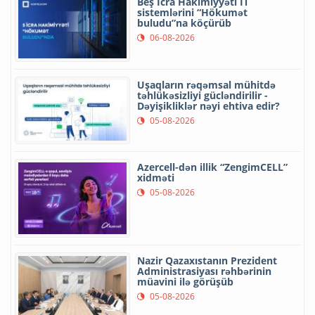
Beş İcra Hakimiyyəti İT
sistemlərini “Hökumət
buludu”na köçürüb
06-08-2026
Uşaqların rəqəmsal mühitdə
təhlükəsizliyi gücləndirilir -
Dəyişikliklər nəyi ehtiva edir?
05-08-2026
Azercell-dən illik “ZengimCELL”
xidməti
05-08-2026
Nazir Qazaxıstanın Prezident
Administrasiyası rəhbərinin
müavini ilə görüşüb
05-08-2026