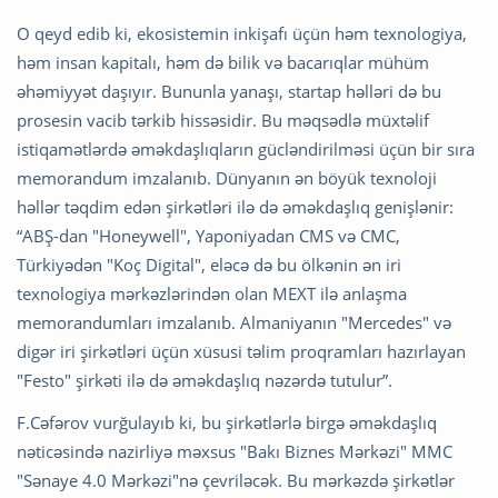
O qeyd edib ki, ekosistemin inkişafı üçün həm texnologiya,
həm insan kapitalı, həm də bilik və bacarıqlar mühüm
əhəmiyyət daşıyır. Bununla yanaşı, startap həlləri də bu
prosesin vacib tərkib hissəsidir. Bu məqsədlə müxtəlif
istiqamətlərdə əməkdaşlıqların gücləndirilməsi üçün bir sıra
memorandum imzalanıb. Dünyanın ən böyük texnoloji
həllər təqdim edən şirkətləri ilə də əməkdaşlıq genişlənir:
“ABŞ-dan "Honeywell", Yaponiyadan CMS və CMC,
Türkiyədən "Koç Digital", eləcə də bu ölkənin ən iri
texnologiya mərkəzlərindən olan MEXT ilə anlaşma
memorandumları imzalanıb. Almaniyanın "Mercedes" və
digər iri şirkətləri üçün xüsusi təlim proqramları hazırlayan
"Festo" şirkəti ilə də əməkdaşlıq nəzərdə tutulur”.
F.Cəfərov vurğulayıb ki, bu şirkətlərlə birgə əməkdaşlıq
nəticəsində nazirliyə məxsus "Bakı Biznes Mərkəzi" MMC
"Sənaye 4.0 Mərkəzi"nə çevriləcək. Bu mərkəzdə şirkətlər