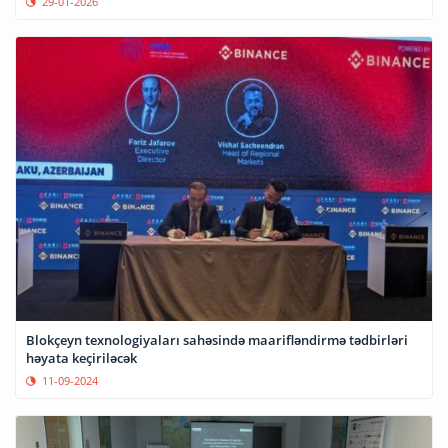
29-01-2026
Blokçeyn texnologiyaları sahəsində maarifləndirmə tədbirləri
həyata keçiriləcək
11-09-2024