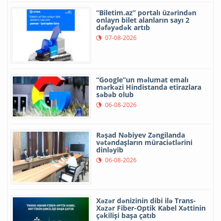
“Biletim.az” portalı üzərindən
onlayn bilet alanların sayı 2
dəfəyədək artıb
07-08-2026
“Google”un məlumat emalı
mərkəzi Hindistanda etirazlara
səbəb olub
06-08-2026
Rəşad Nəbiyev Zəngilanda
vətəndaşların müraciətlərini
dinləyib
06-08-2026
Xəzər dənizinin dibi ilə Trans-
Xəzər Fiber-Optik Kabel Xəttinin
çəkilişi başa çatıb