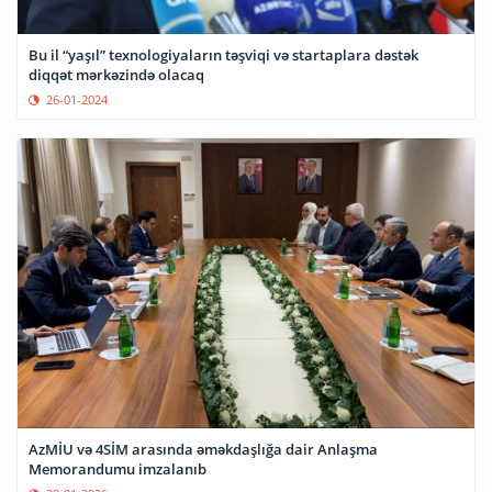
Bu il “yaşıl” texnologiyaların təşviqi və startaplara dəstək
diqqət mərkəzində olacaq
26-01-2024
AzMİU və 4SİM arasında əməkdaşlığa dair Anlaşma
Memorandumu imzalanıb