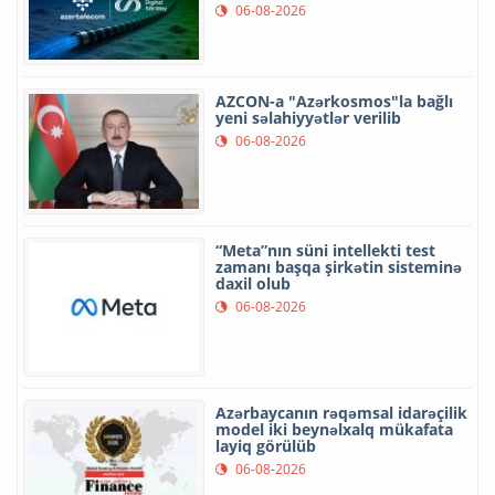
06-08-2026
AZCON-a "Azərkosmos"la bağlı
yeni səlahiyyətlər verilib
06-08-2026
“Meta”nın süni intellekti test
zamanı başqa şirkətin sisteminə
daxil olub
06-08-2026
Azərbaycanın rəqəmsal idarəçilik
model iki beynəlxalq mükafata
layiq görülüb
06-08-2026