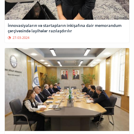
İnnovasiyaların və startapların inkişafına dair memorandum
çərçivəsində layihələr razılaşdırılır
27-03-2024