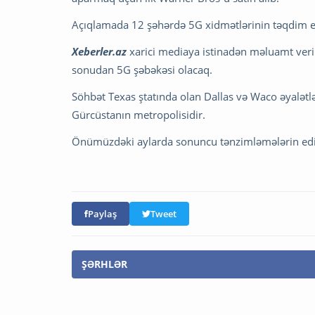
Açıqlamada 12 şəhərdə 5G xidmətlərinin təqdim ed
Xeberler.az
xarici mediaya istinadən məluamt veri
sonudan 5G şəbəkəsi olacaq.
Söhbət Texas ştatında olan Dallas və Waco əyalətlə
Gürcüstanın metropolisidir.
Önümüzdəki aylarda sonuncu tənzimləmələrin ediləc
Paylaş
Tweet
ŞƏRHLƏR