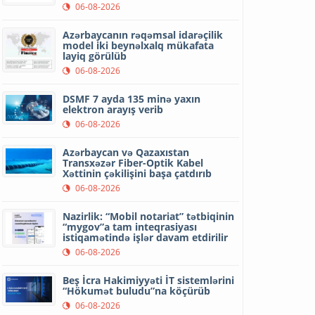
06-08-2026
Azərbaycanın rəqəmsal idarəçilik
model iki beynəlxalq mükafata
layiq görülüb
06-08-2026
DSMF 7 ayda 135 minə yaxın
elektron arayış verib
06-08-2026
Azərbaycan və Qazaxıstan
Transxəzər Fiber-Optik Kabel
Xəttinin çəkilişini başa çatdırıb
06-08-2026
Nazirlik: “Mobil notariat” tətbiqinin
“mygov”a tam inteqrasiyası
istiqamətində işlər davam etdirilir
06-08-2026
Beş İcra Hakimiyyəti İT sistemlərini
“Hökumət buludu”na köçürüb
06-08-2026