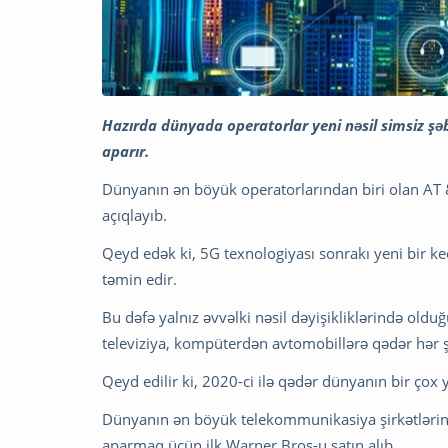
Hazırda dünyada operatorlar yeni nəsil simsiz şə
aparır.
Dünyanın ən böyük operatorlarından biri olan AT &
açıqlayıb.
Qeyd edək ki, 5G texnologiyası sonrakı yeni bir keç
təmin edir.
Bu dəfə yalnız əvvəlki nəsil dəyişikliklərində old
televiziya, kompüterdən avtomobillərə qədər hər 
Qeyd edilir ki, 2020-ci ilə qədər dünyanın bir çox 
Dünyanın ən böyük telekommunikasiya şirkətlərindən
aparmaq üçün ilk Warner Bros-u satın alıb.