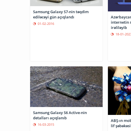
Samsung Galaxy S7-nin təqdim
ediləcəyi gün açıqlandı
Azərbaycan
internetin 
01-02-2016
irəliləyib
18-01-202
Samsung Galaxy S6 Active-nin
detalları açıqlanıb
ABŞ-ın mobi
16-03-2015
lif şəbəkəsi