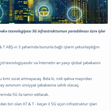
bəkə texnologiyası 5G infrastrukturnun yaradılması üzrə işlər
 T ABŞ-ın 3 şəhərində bununla bağlı işlərin yekunlaşdığını
id texnologiyasıdır və İnternetin ən yaxşı qlobal şəbəkəsini
uğu kimi sürət artmayacaq. Belə ki, indi qəhvə maşından
şey avtonom ünsiyyət şəbəkəsinə sahib olacaq.
yerində 5G ilə təmin ediləcək.
 biri olan AT & T - keçən il 5G üçün infrastruktur işləri