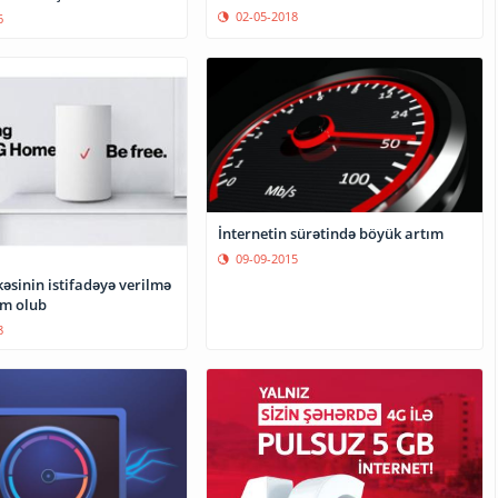
02-05-2018
6
İnternetin sürətində böyük artım
09-09-2015
kəsinin istifadəyə verilmə
um olub
8