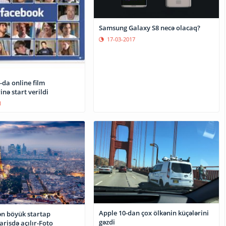
Samsung Galaxy S8 necə olacaq?
17-03-2017
-da online film
nə start verildi
1
Apple 10-dan çox ölkənin küçələrini
n böyük startap
gəzdi
risdə açılır-Foto