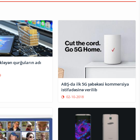
kləyən qurğuların adı
9
ABŞ-da ilk 5G şəbəkəsi kommersiya
istifadəsinə verilib
02-10-2018