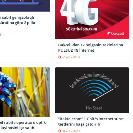
 sabit genişzolaqlı
sürətinə görə 2 pillə
3
Bakcell-dən 12 bölgənin sakinlərinə
PULSUZ 4G İnternet
26-10-2018
“Baktelecom” 1 Gbit/s internet sürət
l rabitə operatoru optik-
testlərini başa çatdırıb
 layihəsini işə salıb
06-06-2023