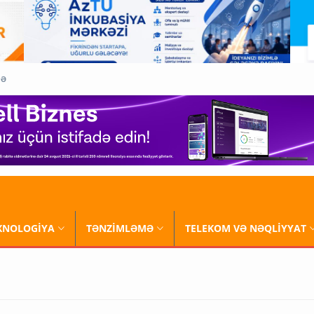
QƏ
XNOLOGİYA
TƏNZİMLƏMƏ
TELEKOM VƏ NƏQLİYYAT