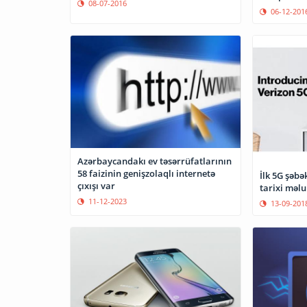
08-07-2016
06-12-201
Azərbaycandakı ev təsərrüfatlarının
58 faizinin genişzolaqlı internetə
İlk 5G şəbə
çıxışı var
tarixi məl
11-12-2023
13-09-201