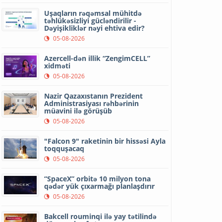
Uşaqların rəqəmsal mühitdə
təhlükəsizliyi gücləndirilir -
Dəyişikliklər nəyi ehtiva edir?
05-08-2026
Azercell-dən illik “ZengimCELL”
xidməti
05-08-2026
Nazir Qazaxıstanın Prezident
Administrasiyası rəhbərinin
müavini ilə görüşüb
05-08-2026
"Falcon 9" raketinin bir hissəsi Ayla
toqquşacaq
05-08-2026
“SpaceX” orbitə 10 milyon tona
qədər yük çıxarmağı planlaşdırır
05-08-2026
Bakcell rouminqi ilə yay tətilində