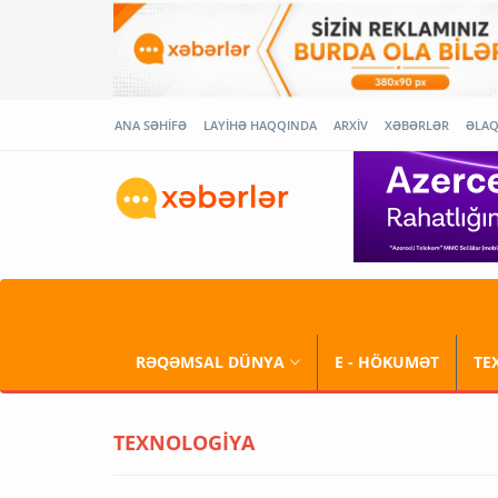
ANA SƏHİFƏ
LAYİHƏ HAQQINDA
ARXİV
XƏBƏRLƏR
ƏLA
RƏQƏMSAL DÜNYA
E - HÖKUMƏT
TE
TEXNOLOGİYA