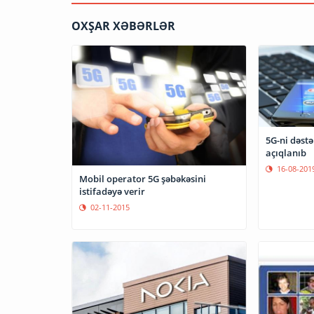
OXŞAR XƏBƏRLƏR
5G-ni dəstə
açıqlanıb
16-08-201
Mobil operator 5G şəbəkəsini
istifadəyə verir
02-11-2015