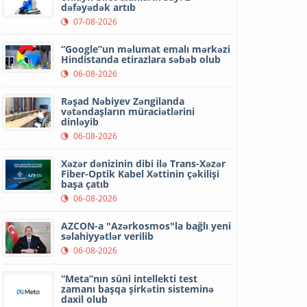
dəfəyədək artıb
07-08-2026
“Google”un məlumat emalı mərkəzi
Hindistanda etirazlara səbəb olub
06-08-2026
Rəşad Nəbiyev Zəngilanda
vətəndaşların müraciətlərini
dinləyib
06-08-2026
Xəzər dənizinin dibi ilə Trans-Xəzər
Fiber-Optik Kabel Xəttinin çəkilişi
başa çatıb
06-08-2026
AZCON-a "Azərkosmos"la bağlı yeni
səlahiyyətlər verilib
06-08-2026
“Meta”nın süni intellekti test
zamanı başqa şirkətin sisteminə
daxil olub