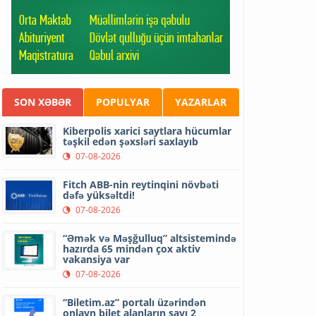
SON XƏBƏR
POPULYAR
YAZARLAR
Kiberpolis xarici saytlara hücumlar
təşkil edən şəxsləri saxlayıb
07-08-2026
Fitch ABB-nin reytinqini növbəti
dəfə yüksəltdi!
07-08-2026
“Əmək və Məşğulluq” altsistemində
hazırda 65 mindən çox aktiv
vakansiya var
07-08-2026
“Biletim.az” portalı üzərindən
onlayn bilet alanların sayı 2