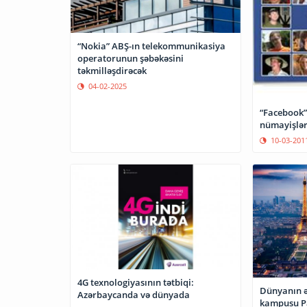
“Nokia” ABŞ-ın telekommunikasiya
operatorunun şəbəkəsini
təkmilləşdirəcək
04-02-2025
“Facebook”
nümayişləri
10-03-201
4G texnologiyasının tətbiqi:
Dünyanın ə
Azərbaycanda və dünyada
kampusu Pa