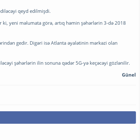
iləcəyi qeyd edilmişdi.
r ki, yeni məlumata görə, artıq həmin şəhərlərin 3-də 2018
rindən gedir. Digəri isə Atlanta əyalətinin mərkəzi olan
əyi şəhərlərin ilin sonuna qədər 5G-yə keçəcəyi gözlənilir.
Günel