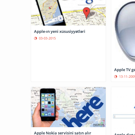
Apple-ın yeni xüsusiyyətləri
03-03-2015
Apple TV gə
13-11-200
Apple Nokia servisini satın alır
Apple-dan y