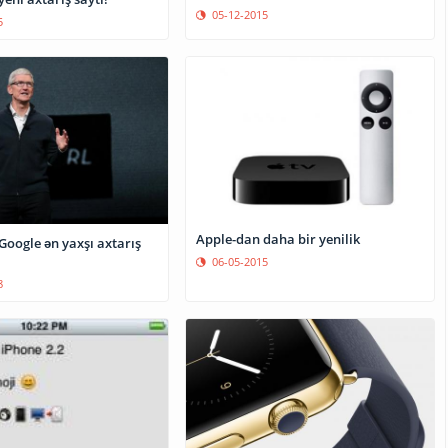
05-12-2015
5
Apple-dan daha bir yenilik
Google ən yaxşı axtarış
06-05-2015
8