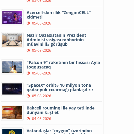
05-08-2026
Azercell-dən illik “ZengimCELL”
xidməti
05-08-2026
Nazir Qazaxıstanın Prezident
Administrasiyası rəhbərinin
müavini ilə görüşüb
05-08-2026
"Falcon 9" raketinin bir hissəsi Ayla
toqquşacaq
05-08-2026
“SpaceX” orbitə 10 milyon tona
qədər yük çıxarmağı planlaşdırır
05-08-2026
Bakcell rouminqi ilə yay tətilində
dünyanı kəşf et
04-08-2026
Vətəndaşlar “mygov” üzərindən