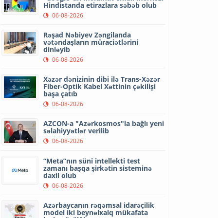
Hindistanda etirazlara səbəb olub
06-08-2026
Rəşad Nəbiyev Zəngilanda
vətəndaşların müraciətlərini
dinləyib
06-08-2026
Xəzər dənizinin dibi ilə Trans-Xəzər
Fiber-Optik Kabel Xəttinin çəkilişi
başa çatıb
06-08-2026
AZCON-a "Azərkosmos"la bağlı yeni
səlahiyyətlər verilib
06-08-2026
“Meta”nın süni intellekti test
zamanı başqa şirkətin sisteminə
daxil olub
06-08-2026
Azərbaycanın rəqəmsal idarəçilik
model iki beynəlxalq mükafata