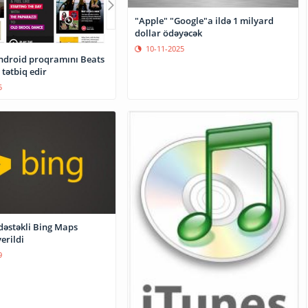
"Apple" "Google"a ildə 1 milyard
dollar ödəyəcək
10-11-2025
Android proqramını Beats
tətbiq edir
5
 dəstəkli Bing Maps
erildi
9