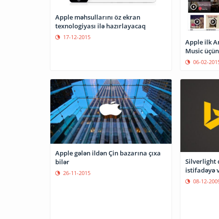
Apple məhsullarını öz ekran
texnologiyası ilə hazırlayacaq
17-12-2015
Apple ilk 
Music üçün 
06-02-201
Apple gələn ildən Çin bazarına çıxa
Silverlight
bilər
istifadəyə v
26-11-2015
08-12-200