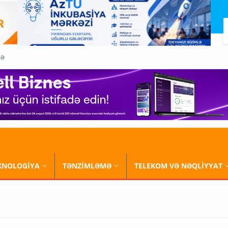
QƏ
XNOLOGİYA
TƏNZİMLƏMƏ
TELEKOM VƏ NƏQLİYYAT