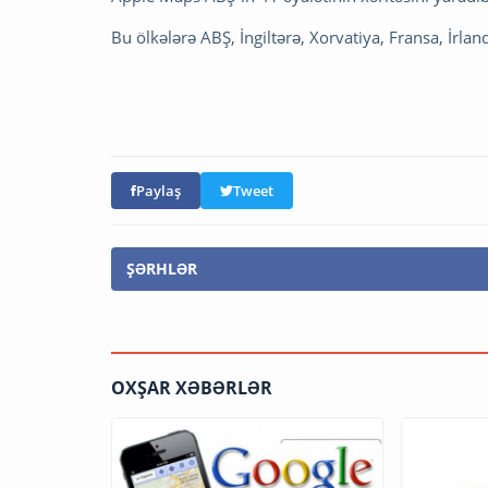
Bu ölkələrə ABŞ, İngiltərə, Xorvatiya, Fransa, İrland
Paylaş
Tweet
ŞƏRHLƏR
OXŞAR XƏBƏRLƏR