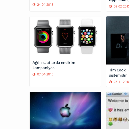
24-04-2015
09-02-201
Ağıllı saatlarda endirim
kampaniyası
Tim Cook : 
07-04-2015
sistemidir
23-11-201