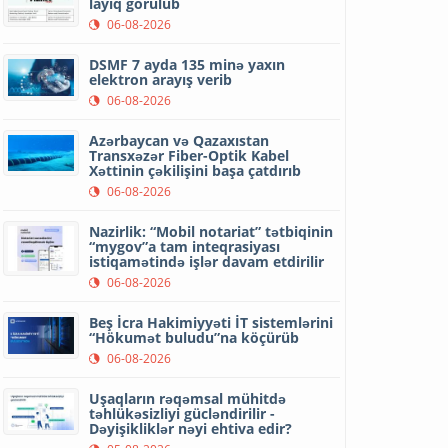
layiq görülüb
06-08-2026
DSMF 7 ayda 135 minə yaxın
elektron arayış verib
06-08-2026
Azərbaycan və Qazaxıstan
Transxəzər Fiber-Optik Kabel
Xəttinin çəkilişini başa çatdırıb
06-08-2026
Nazirlik: “Mobil notariat” tətbiqinin
“mygov”a tam inteqrasiyası
istiqamətində işlər davam etdirilir
06-08-2026
Beş İcra Hakimiyyəti İT sistemlərini
“Hökumət buludu”na köçürüb
06-08-2026
Uşaqların rəqəmsal mühitdə
təhlükəsizliyi gücləndirilir -
Dəyişikliklər nəyi ehtiva edir?