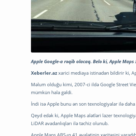
Apple Google-a rəqib olacaq. Belə ki, Apple Maps 
Xeberler.az
xarici mediaya istinadən bildirir ki, 
Məlum olduğu kimi, 2007-ci ildə Google Street Vie
mümkün hala gəldi.
İndi isə Apple bunu ən son texnologiyalar ilə daha d
Qeyd edək ki, Apple Maps alətləri lazer texnologiy
LiDAR avadanlıqları ilə təchiz olunub.
Apple Maps ABŞ-ın 41 əyalətinin xəritəsini yaradıb.