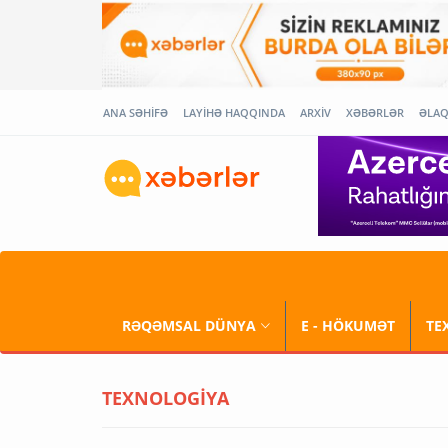
ANA SƏHİFƏ
LAYİHƏ HAQQINDA
ARXİV
XƏBƏRLƏR
ƏLA
RƏQƏMSAL DÜNYA
E - HÖKUMƏT
TE
TEXNOLOGİYA