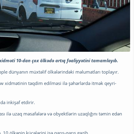
xidməti 10-dan çox ölkədə artıq fəaliyyətini tamamlayıb.
Apple dünyanın müxtəlif ölkələrindəki məlumatları toplayır.
w xidmətinin təqdim edilməsi ilə şəhərlərdə itmək qeyri-
a inkişaf etdirir.
ası ilə uzaq məsafələrə və obyektlərin uzaqlığını təmin edən
 10 ölkənin küçələrini isə qarış-qarış gəzib.