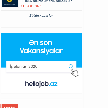
FHN-ə müraciət edə biləcəklər
04-08-2026
Bütün xəbərlər