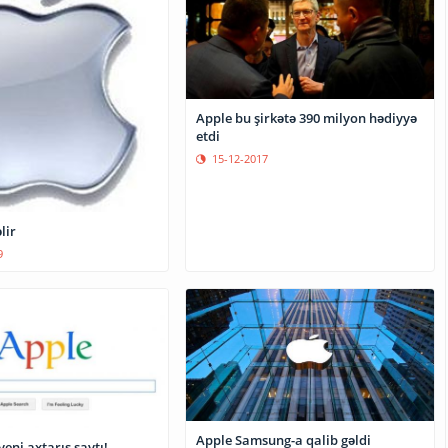
Apple bu şirkətə 390 milyon hədiyyə
etdi
15-12-2017
lir
9
Apple Samsung-a qalib gəldi
eni axtarış saytı!