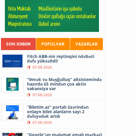
SON XƏBƏR
POPULYAR
YAZARLAR
Fitch ABB-nin reytinqini növbəti
dəfə yüksəltdi!
07-08-2026
“Əmək və Məşğulluq” altsistemində
hazırda 65 mindən çox aktiv
vakansiya var
07-08-2026
“Biletim.az” portalı üzərindən
onlayn bilet alanların sayı 2
dəfəyədək artıb
07-08-2026
“Google”un məlumat emalı mərkəzi