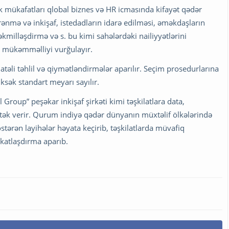
mükafatları qlobal biznes və HR icmasında kifayət qədər
yrənmə və inkişaf, istedadların idarə edilməsi, əməkdaşların
 təkmilləşdirmə və s. bu kimi sahələrdəki nailiyyətlərini
də mükəmməlliyi vurğulayır.
li təhlil və qiymətləndirmələr aparılır. Seçim prosedurlarına
sək standart meyarı sayılır.
Group” peşəkar inkişaf şirkəti kimi təşkilatlara data,
stək verir. Qurum indiyə qədər dünyanın müxtəlif ölkələrində
östərən layihələr həyata keçirib, təşkilatlarda müvafiq
ikatlaşdırma aparıb.