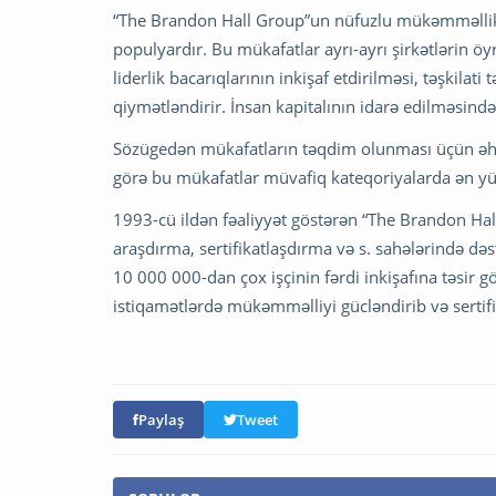
“The Brandon Hall Group”un nüfuzlu mükəmməllik 
populyardır. Bu mükafatlar ayrı-ayrı şirkətlərin ö
liderlik bacarıqlarının inkişaf etdirilməsi, təşkilati
qiymətləndirir. İnsan kapitalının idarə edilməsin
Sözügedən mükafatların təqdim olunması üçün əhatə
görə bu mükafatlar müvafiq kateqoriyalarda ən yük
1993-cü ildən fəaliyyət göstərən “The Brandon Hall 
araşdırma, sertifikatlaşdırma və s. sahələrində də
10 000 000-dan çox işçinin fərdi inkişafına təsir g
istiqamətlərdə mükəmməlliyi gücləndirib və sertif
Paylaş
Tweet