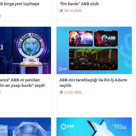
yeni layihəyə
“İlin bankı” ABB olub
04-12-2025
2
nance” ABB-ni yenidən
ABB-nin tərəfdaşlığı ilə İlin İş Adamı
lin ən yaxşı bankı” seçdi!
seçilib
6
21-02-2025