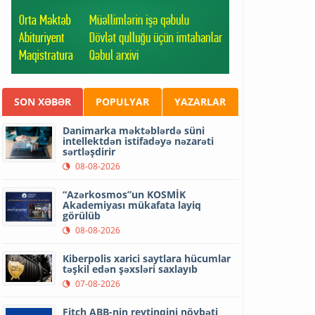
SON XƏBƏR
POPULYAR
YAZARLAR
Danimarka məktəblərdə süni
intellektdən istifadəyə nəzarəti
sərtləşdirir
08-08-2026
“Azərkosmos”un KOSMİK
Akademiyası mükafata layiq
görülüb
08-08-2026
Kiberpolis xarici saytlara hücumlar
təşkil edən şəxsləri saxlayıb
07-08-2026
Fitch ABB-nin reytinqini növbəti