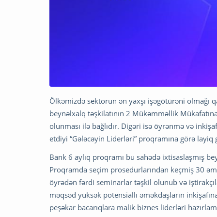
Ölkəmizdə sektorun ən yaxşı işəgötürəni olmağı 
beynəlxalq təşkilatının 2 Mükəmməllik Mükafatına 
olunması ilə bağlıdır. Digəri isə öyrənmə və inkiş
etdiyi “Gələcəyin Liderləri” proqramına görə layiq 
Bank 6 aylıq proqramı bu sahədə ixtisaslaşmış beyn
Proqramda seçim prosedurlarından keçmiş 30 əməkd
öyrədən fərdi seminarlar təşkil olunub və iştirakçıl
məqsəd yüksək potensiallı əməkdaşların inkişafına
peşəkar bacarıqlara malik biznes liderləri hazırlam