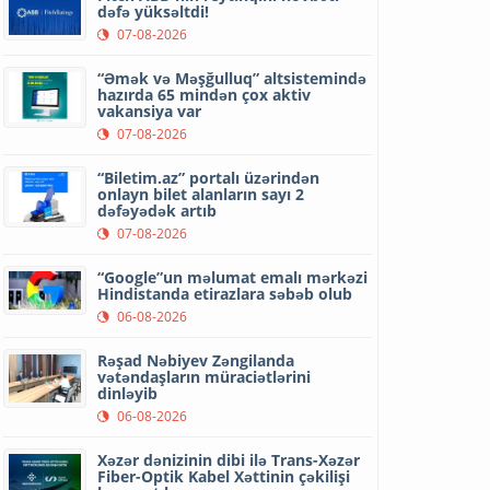
dəfə yüksəltdi!
07-08-2026
“Əmək və Məşğulluq” altsistemində
hazırda 65 mindən çox aktiv
vakansiya var
07-08-2026
“Biletim.az” portalı üzərindən
onlayn bilet alanların sayı 2
dəfəyədək artıb
07-08-2026
“Google”un məlumat emalı mərkəzi
Hindistanda etirazlara səbəb olub
06-08-2026
Rəşad Nəbiyev Zəngilanda
vətəndaşların müraciətlərini
dinləyib
06-08-2026
Xəzər dənizinin dibi ilə Trans-Xəzər
Fiber-Optik Kabel Xəttinin çəkilişi