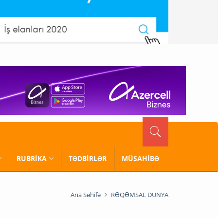
RUBRİKA
TƏDBİRLƏR
MÜSAHİBƏ
Ana Səhifə
RƏQƏMSAL DÜNYA