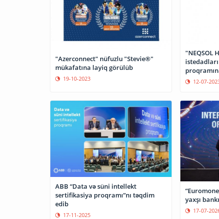
"NEQSOL Ho
"Azerconnect" nüfuzlu "Stevie®"
istedadları
mükafatına layiq görülüb
proqramına
19-10-2023
12-07-202
ABB “Data və süni intellekt
“Euromoney
sertifikasiya proqramı”nı təqdim
yaxşı bankı
edib
17-07-202
17-11-2025