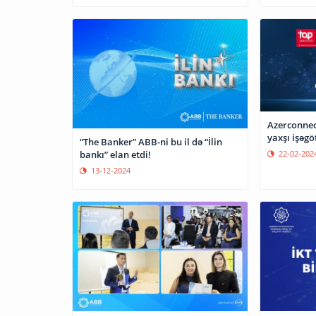
Azerconnec
yaxşı işəgö
“The Banker” ABB-ni bu il də “İlin
bankı” elan etdi!
22-02-202
13-12-2024