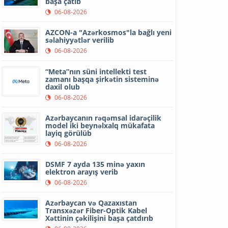
başa çatıb
06-08-2026
AZCON-a "Azərkosmos"la bağlı yeni
səlahiyyətlər verilib
06-08-2026
“Meta”nın süni intellekti test
zamanı başqa şirkətin sisteminə
daxil olub
06-08-2026
Azərbaycanın rəqəmsal idarəçilik
model iki beynəlxalq mükafata
layiq görülüb
06-08-2026
DSMF 7 ayda 135 minə yaxın
elektron arayış verib
06-08-2026
Azərbaycan və Qazaxıstan
Transxəzər Fiber-Optik Kabel
Xəttinin çəkilişini başa çatdırıb