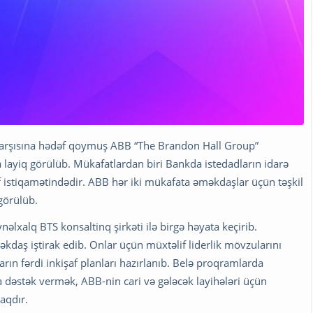
qarşısına hədəf qoymuş ABB “The Brandon Hall Group”
layiq görülüb. Mükafatlardan biri Bankda istedadların idarə
af istiqamətindədir. ABB hər iki mükafata əməkdaşlar üçün təşkil
görülüb.
əlxalq BTS konsaltinq şirkəti ilə birgə həyata keçirib.
aş iştirak edib. Onlar üçün müxtəlif liderlik mövzularını
arın fərdi inkişaf planları hazırlanıb. Belə proqramlarda
 dəstək vermək, ABB-nin cari və gələcək layihələri üçün
aqdır.