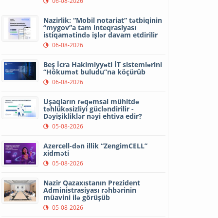
06-08-2026
Nazirlik: “Mobil notariat” tətbiqinin
“mygov”a tam inteqrasiyası
istiqamətində işlər davam etdirilir
06-08-2026
Beş İcra Hakimiyyəti İT sistemlərini
“Hökumət buludu”na köçürüb
06-08-2026
Uşaqların rəqəmsal mühitdə
təhlükəsizliyi gücləndirilir -
Dəyişikliklər nəyi ehtiva edir?
05-08-2026
Azercell-dən illik “ZengimCELL”
xidməti
05-08-2026
Nazir Qazaxıstanın Prezident
Administrasiyası rəhbərinin
müavini ilə görüşüb
05-08-2026