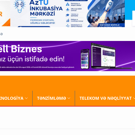
QƏ
XNOLOGİYA
TƏNZİMLƏMƏ
TELEKOM VƏ NƏQLİYYAT