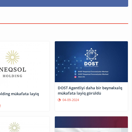
DOST Agentliyi daha bir beynəlxalq
mükafata layiq görüldü
ding mükafata layiq
04-09-2024
2