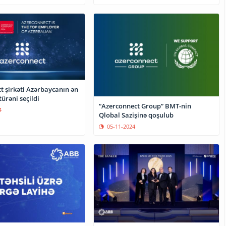
t şirkəti Azərbaycanın ən
türəni seçildi
“Azerconnect Group” BMT-nin
4
Qlobal Sazişinə qoşulub
05-11-2024