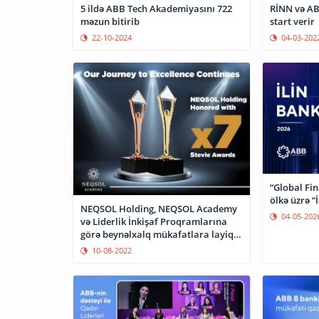
5 ildə ABB Tech Akademiyasını 722
RİNN və ABB birgə 
məzun bitirib
start verir
22-10-2024
04-03-202
“Global Fi
ölkə üzrə “İ
NEQSOL Holding, NEQSOL Academy
04-05-202
və Liderlik İnkişaf Proqramlarına
görə beynəlxalq mükafatlara layiq
görülüb
10-08-2022