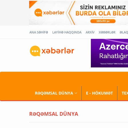
ANA SƏHİFƏ
LAYİHƏ HAQQINDA
ARXİV
XƏBƏRLƏR
ƏLA
RƏQƏMSAL DÜNYA
E - HÖKUMƏT
TE
RƏQƏMSAL DÜNYA