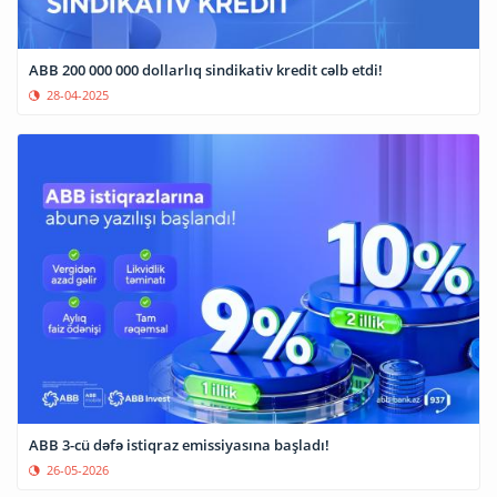
ABB 200 000 000 dollarlıq sindikativ kredit cəlb etdi!
28-04-2025
ABB 3-cü dəfə istiqraz emissiyasına başladı!
26-05-2026