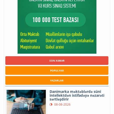
SON XƏBƏR
POPULYAR
YAZARLAR
Danimarka məktəblərdə süni
intellektdən istifadəyə nəzarəti
sərtləşdirir
08-08-2026