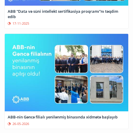
ABB “Data və süni intellekt sertifikasiya proqramı”nı təqdim
edib
17-11-2025
ABB-nin Gəncə filialı yenilənmiş binasında xidmətə başlayıb
26-05-2026