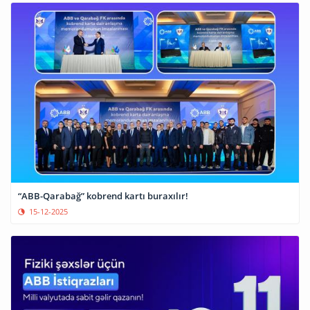
“ABB-Qarabağ” kobrend kartı buraxılır!
15-12-2025