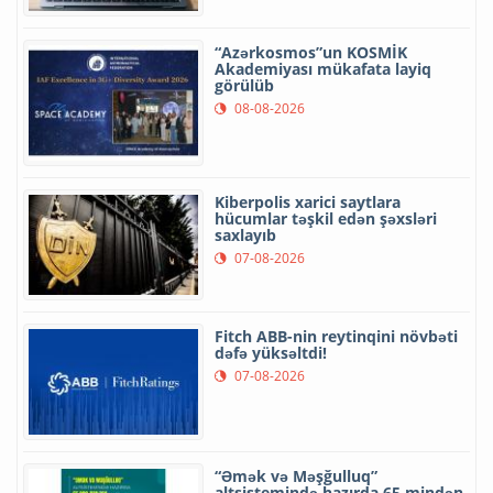
“Azərkosmos”un KOSMİK
Akademiyası mükafata layiq
görülüb
08-08-2026
Kiberpolis xarici saytlara
hücumlar təşkil edən şəxsləri
saxlayıb
07-08-2026
Fitch ABB-nin reytinqini növbəti
dəfə yüksəltdi!
07-08-2026
“Əmək və Məşğulluq”
altsistemində hazırda 65 mindən