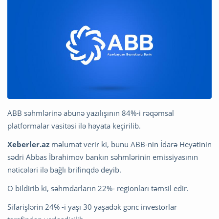
ABB səhmlərinə abunə yazılışının 84%-i rəqəmsal
platformalar vasitəsi ilə həyata keçirilib.
Xeberler.az
məlumat verir ki, bunu ABB-nin İdarə Heyətinin
sədri Abbas İbrahimov bankın səhmlərinin emissiyasının
nəticələri ilə bağlı brifinqdə deyib.
O bildirib ki, səhmdarların 22%- regionları təmsil edir.
Sifarişlərin 24% -i yaşı 30 yaşadək gənc investorlar