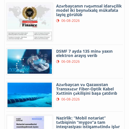
Azərbaycanın rəqəmsal idarəçilik
model iki beynəlxalq mükafata
layiq görülüb
06-08-2026
DSMF 7 ayda 135 minə yaxın
elektron arayış verib
06-08-2026
Azərbaycan və Qazaxıstan
Transxəzər Fiber-Optik Kabel
Xəttinin çəkilişini başa çatdırıb
06-08-2026
Nazirlik: “Mobil notariat”
tətbiqinin “mygov”a tam
inteqrasiyası istiqamətində işlər