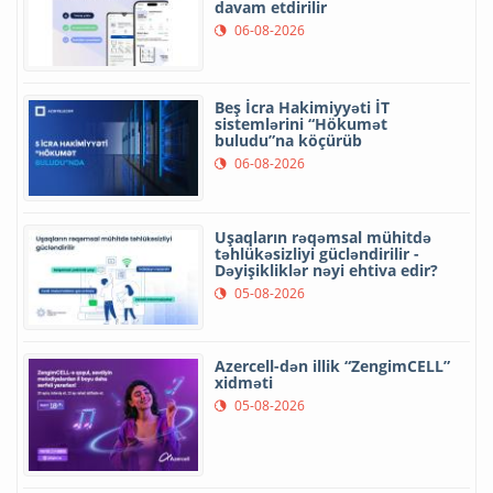
davam etdirilir
06-08-2026
Beş İcra Hakimiyyəti İT
sistemlərini “Hökumət
buludu”na köçürüb
06-08-2026
Uşaqların rəqəmsal mühitdə
təhlükəsizliyi gücləndirilir -
Dəyişikliklər nəyi ehtiva edir?
05-08-2026
Azercell-dən illik “ZengimCELL”
xidməti
05-08-2026