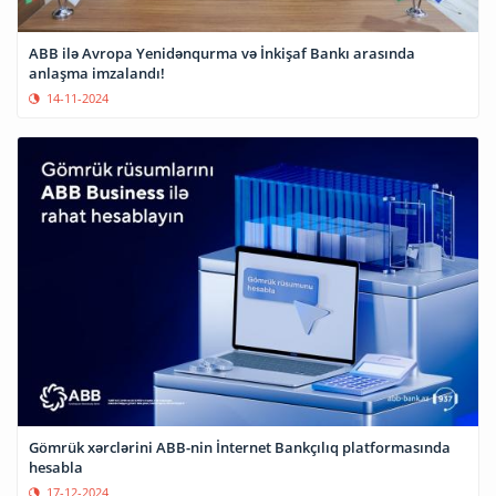
ABB ilə Avropa Yenidənqurma və İnkişaf Bankı arasında
anlaşma imzalandı!
14-11-2024
Gömrük xərclərini ABB-nin İnternet Bankçılıq platformasında
hesabla
17-12-2024