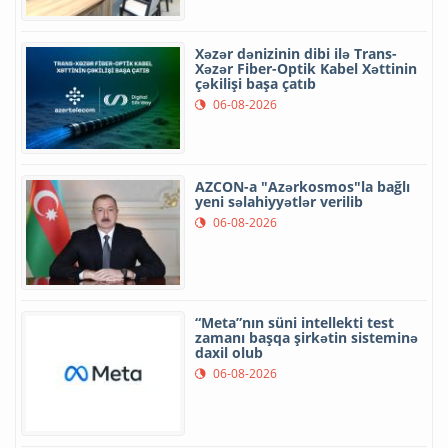
Xəzər dənizinin dibi ilə Trans-
Xəzər Fiber-Optik Kabel Xəttinin
çəkilişi başa çatıb
06-08-2026
AZCON-a "Azərkosmos"la bağlı
yeni səlahiyyətlər verilib
06-08-2026
“Meta”nın süni intellekti test
zamanı başqa şirkətin sisteminə
daxil olub
06-08-2026