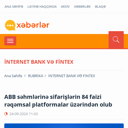
ANA SƏHİFƏ
LAYİHƏ HAQQINDA
ARXİV
XƏBƏRLƏR
ƏLAQƏ
İNTERNET BANK VƏ FİNTEX
Ana Səhifə
RUBRİKA
İNTERNET BANK VƏ FİNTEX
ABB səhmlərinə sifarişlərin 84 faizi
rəqəmsal platformalar üzərindən olub
24-09-2024
11:43