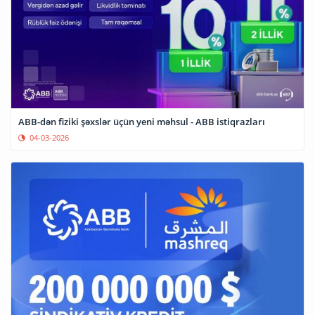
ABB-dən fiziki şəxslər üçün yeni məhsul - ABB istiqrazları
04-03-2026