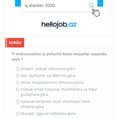
SORĞU
İT mütəxəssislər iş yerlərini hansı meyarlar əsasında
seçir ?
Şirkətin yüksək statusuna görə
İşin, layihənin xarakterinə görə
Əmək müqaviləsinin olmasına görə
Yüksək əmək haqqına, mükafatlara və digər
güzəştlərə görə
Gələcək karyerası üçün əhəmiyyət kəsb
etdiyinə görə
Maraqlı, işgüzar kollektivə görə