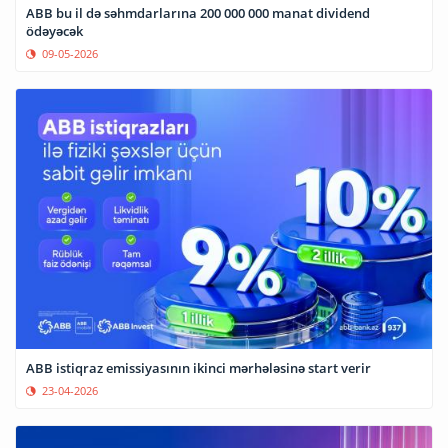
ABB bu il də səhmdarlarına 200 000 000 manat dividend
ödəyəcək
09-05-2026
ABB istiqraz emissiyasının ikinci mərhələsinə start verir
23-04-2026