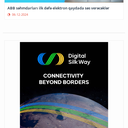
ABB səhmdarları ilk dəfə elektron qaydada səs verəcəklər
06-12-2024