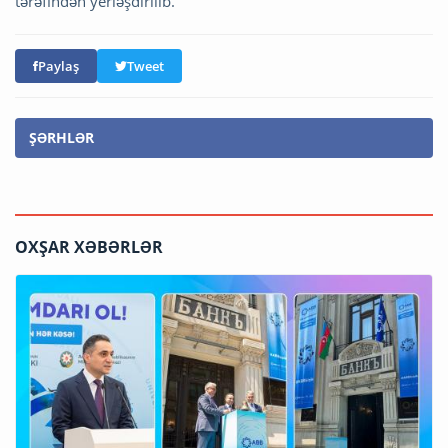
tərəfindən yerləşdirilib.
Paylaş
Tweet
ŞƏRHLƏR
OXŞAR XƏBƏRLƏR