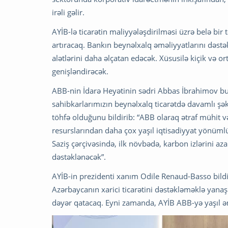
irəli gəlir.
AYİB-lə ticarətin maliyyələşdirilməsi üzrə belə bi
artıracaq. Bankın beynəlxalq əməliyyatlarını dəstə
alətlərini daha əlçatan edəcək. Xüsusilə kiçik və or
genişləndirəcək.
ABB-nin İdarə Heyətinin sədri Abbas İbrahimov bu 
sahibkarlarımızın beynəlxalq ticarətdə davamlı şəkil
töhfə olduğunu bildirib: “ABB olaraq ətraf mühit 
resurslarından daha çox yaşıl iqtisadiyyat yönümlü
Saziş çərçivəsində, ilk növbədə, karbon izlərini az
dəstəklənəcək”.
AYİB-in prezidenti xanım Odile Renaud-Basso bildiri
Azərbaycanın xarici ticarətini dəstəkləməklə yana
dəyər qatacaq. Eyni zamanda, AYİB ABB-yə yaşıl əm