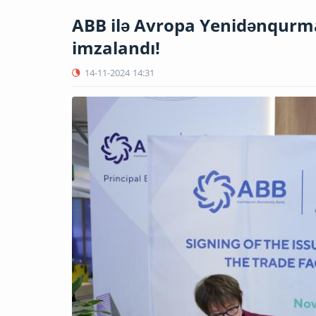
ABB ilə Avropa Yenidənqurma
imzalandı!
14-11-2024
14:31