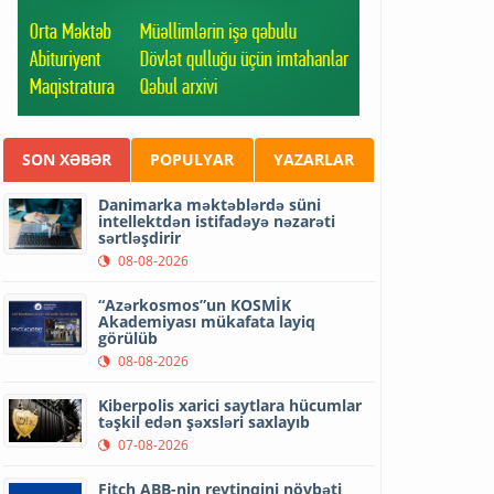
SON XƏBƏR
POPULYAR
YAZARLAR
Danimarka məktəblərdə süni
intellektdən istifadəyə nəzarəti
sərtləşdirir
08-08-2026
“Azərkosmos”un KOSMİK
Akademiyası mükafata layiq
görülüb
08-08-2026
Kiberpolis xarici saytlara hücumlar
təşkil edən şəxsləri saxlayıb
07-08-2026
Fitch ABB-nin reytinqini növbəti