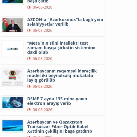
başa çatıb
06-08-2026
AZCON-a "Azərkosmos"la bağlı yeni
səlahiyyətlər verilib
06-08-2026
“Meta”nın süni intellekti test
zamanı başqa şirkətin sisteminə
daxil olub
06-08-2026
Azərbaycanın rəqəmsal idarəçilik
model iki beynəlxalq mükafata
layiq görülüb
06-08-2026
DSMF 7 ayda 135 minə yaxın
elektron arayış verib
06-08-2026
Azərbaycan və Qazaxıstan
Transxəzər Fiber-Optik Kabel
Xəttinin çəkilişini başa çatdırıb