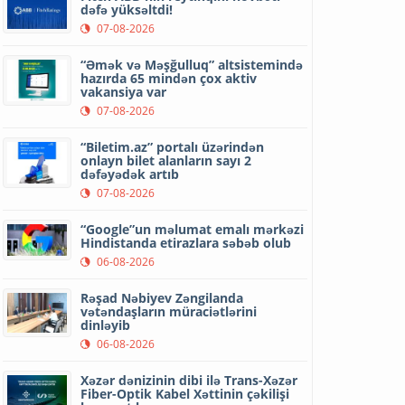
dəfə yüksəltdi!
07-08-2026
“Əmək və Məşğulluq” altsistemində
hazırda 65 mindən çox aktiv
vakansiya var
07-08-2026
“Biletim.az” portalı üzərindən
onlayn bilet alanların sayı 2
dəfəyədək artıb
07-08-2026
“Google”un məlumat emalı mərkəzi
Hindistanda etirazlara səbəb olub
06-08-2026
Rəşad Nəbiyev Zəngilanda
vətəndaşların müraciətlərini
dinləyib
06-08-2026
Xəzər dənizinin dibi ilə Trans-Xəzər
Fiber-Optik Kabel Xəttinin çəkilişi