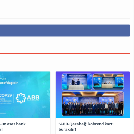
-un əsas bank
“ABB-Qarabağ” kobrend kartı
r!
buraxılır!