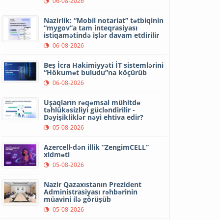
06-08-2026
Nazirlik: “Mobil notariat” tətbiqinin
“mygov”a tam inteqrasiyası
istiqamətində işlər davam etdirilir
06-08-2026
Beş İcra Hakimiyyəti İT sistemlərini
“Hökumət buludu”na köçürüb
06-08-2026
Uşaqların rəqəmsal mühitdə
təhlükəsizliyi gücləndirilir -
Dəyişikliklər nəyi ehtiva edir?
05-08-2026
Azercell-dən illik “ZengimCELL”
xidməti
05-08-2026
Nazir Qazaxıstanın Prezident
Administrasiyası rəhbərinin
müavini ilə görüşüb
05-08-2026