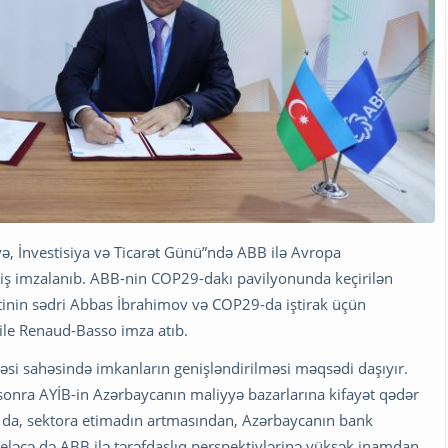
ə, İnvestisiya və Ticarət Günü”ndə ABB ilə Avropa
ziş imzalanıb. ABB-nin COP29-dakı pavilyonunda keçirilən
inin sədri Abbas İbrahimov və COP29-da iştirak üçün
ile Renaud-Basso imza atıb.
lməsi sahəsində imkanların genişləndirilməsi məqsədi daşıyır.
sonra AYİB-in Azərbaycanın maliyyə bazarlarına kifayət qədər
Bu da, sektora etimadın artmasından, Azərbaycanın bank
eləcə də ABB ilə tərəfdaşlıq perspektivlərinə yüksək inamdan