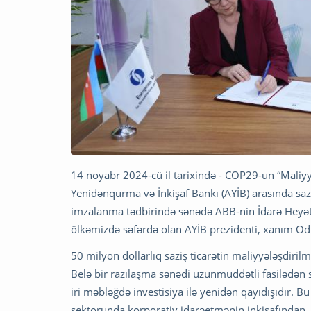
14 noyabr 2024-cü il tarixində - COP29-un “Maliyy
Yenidənqurma və İnkişaf Bankı (AYİB) arasında sa
imzalanma tədbirində sənədə ABB-nin İdarə Heyət
ölkəmizdə səfərdə olan AYİB prezidenti, xanım Od
50 milyon dollarlıq saziş ticarətin maliyyələşdiri
Belə bir razılaşma sənədi uzunmüddətli fasilədən 
iri məbləğdə investisiya ilə yenidən qayıdışıdır. 
sektorunda korporativ idarəetmənin inkişafından, 