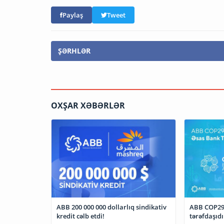
Paylaş
Tweet
ŞƏRHLƏR
OXŞAR XƏBƏRLƏR
ABB 200 000 000 dollarlıq sindikativ
ABB COP29
kredit cəlb etdi!
tərəfdaşıdı