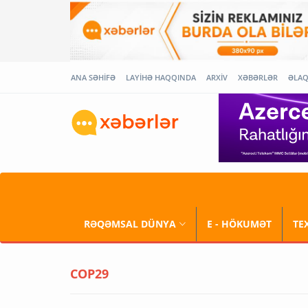
ANA SƏHİFƏ
LAYİHƏ HAQQINDA
ARXİV
XƏBƏRLƏR
ƏLA
RƏQƏMSAL DÜNYA
E - HÖKUMƏT
TE
COP29