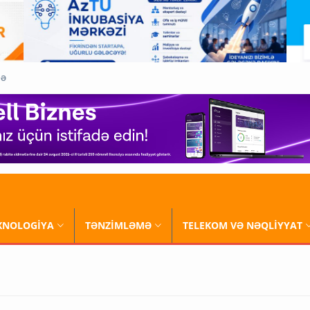
QƏ
XNOLOGİYA
TƏNZİMLƏMƏ
TELEKOM VƏ NƏQLİYYAT