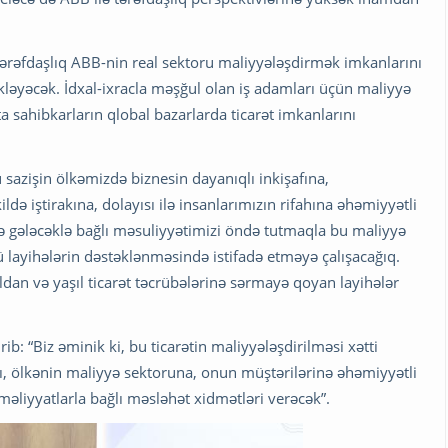
r tərəfdaşlıq ABB-nin real sektoru maliyyələşdirmək imkanlarını
kləyəcək. İdxal-ixracla məşğul olan iş adamları üçün maliyyə
ta sahibkarların qlobal bazarlarda ticarət imkanlarını
sazişin ölkəmizdə biznesin dayanıqlı inkişafına,
də iştirakına, dolayısı ilə insanlarımızın rifahına əhəmiyyətli
və gələcəklə bağlı məsuliyyətimizi öndə tutmaqla bu maliyyə
 layihələrin dəstəklənməsində istifadə etməyə çalışacağıq.
aldan və yaşıl ticarət təcrübələrinə sərmayə qoyan layihələr
b: “Biz əminik ki, bu ticarətin maliyyələşdirilməsi xətti
şı, ölkənin maliyyə sektoruna, onun müştərilərinə əhəmiyyətli
əliyyatlarla bağlı məsləhət xidmətləri verəcək”.