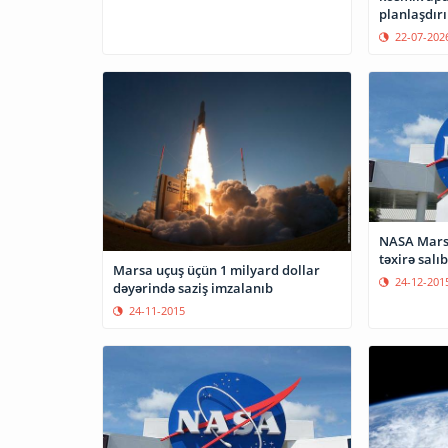
planlaşdırı
22-07-202
NASA Marsa
təxirə salıb
Marsa uçuş üçün 1 milyard dollar
24-12-201
dəyərində saziş imzalanıb
24-11-2015