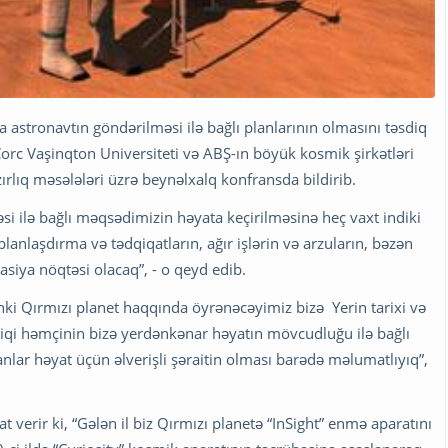
astronavtın göndərilməsi ilə bağlı planlarının olmasını təsdiq
Corc Vaşinqton Universiteti və ABŞ-ın böyük kosmik şirkətləri
zırlıq məsələləri üzrə beynəlxalq konfransda bildirib.
i ilə bağlı məqsədimizin həyata keçirilməsinə heç vaxt indiki
anlaşdırma və tədqiqatların, ağır işlərin və arzuların, bəzən
nasiya nöqtəsi olacaq”, - o qeyd edib.
i Qırmızı planet haqqında öyrənəcəyimiz bizə Yerin tarixi və
qiqi həmçinin bizə yerdənkənar həyatın mövcudluğu ilə bağlı
lar həyat üçün əlverişli şəraitin olması barədə məlumatlıyıq”,
verir ki, “Gələn il biz Qırmızı planetə “InSight” enmə aparatını