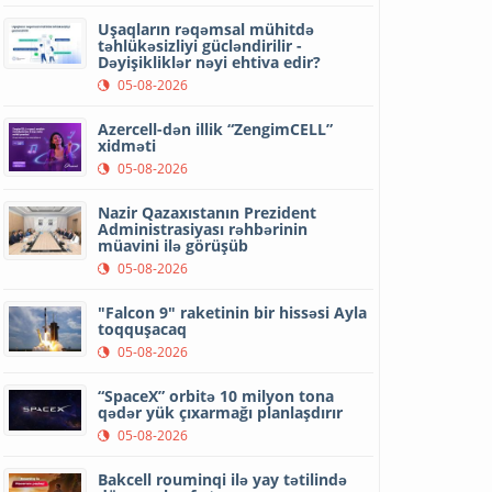
Uşaqların rəqəmsal mühitdə
təhlükəsizliyi gücləndirilir -
Dəyişikliklər nəyi ehtiva edir?
05-08-2026
Azercell-dən illik “ZengimCELL”
xidməti
05-08-2026
Nazir Qazaxıstanın Prezident
Administrasiyası rəhbərinin
müavini ilə görüşüb
05-08-2026
"Falcon 9" raketinin bir hissəsi Ayla
toqquşacaq
05-08-2026
“SpaceX” orbitə 10 milyon tona
qədər yük çıxarmağı planlaşdırır
05-08-2026
Bakcell rouminqi ilə yay tətilində