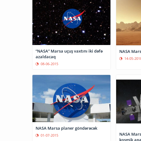
“NASA” Marsa uçuş vaxtını iki dəfə
NASA Marsa
azaldacaq
14-05-201
08-06-2015
NASА Marsa planer göndərəcək
NASA Marsa 
01-07-2015
kosmik ap