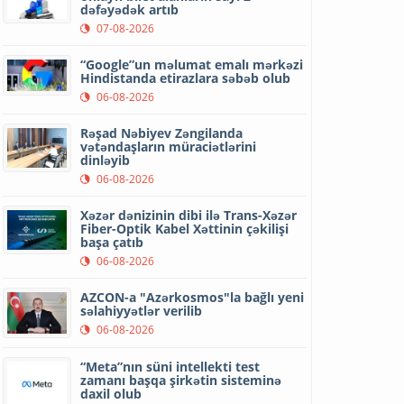
dəfəyədək artıb
07-08-2026
“Google”un məlumat emalı mərkəzi
Hindistanda etirazlara səbəb olub
06-08-2026
Rəşad Nəbiyev Zəngilanda
vətəndaşların müraciətlərini
dinləyib
06-08-2026
Xəzər dənizinin dibi ilə Trans-Xəzər
Fiber-Optik Kabel Xəttinin çəkilişi
başa çatıb
06-08-2026
AZCON-a "Azərkosmos"la bağlı yeni
səlahiyyətlər verilib
06-08-2026
“Meta”nın süni intellekti test
zamanı başqa şirkətin sisteminə
daxil olub