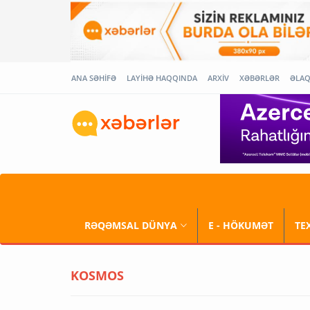
ANA SƏHİFƏ
LAYİHƏ HAQQINDA
ARXİV
XƏBƏRLƏR
ƏLA
RƏQƏMSAL DÜNYA
E - HÖKUMƏT
TE
KOSMOS