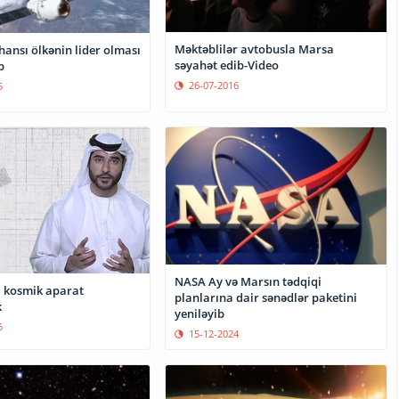
Məktəblilər avtobusla Marsa
ansı ölkənin lider olması
səyahət edib-Video
b
26-07-2016
5
NASA Ay və Marsın tədqiqi
 kosmik aparat
planlarına dair sənədlər paketini
k
yeniləyib
5
15-12-2024