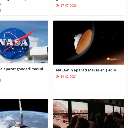
r
27-07-2026
6
 aparat göndərilməsini
NASA-nın aparatı Marsa eniş edib
19-02-2021
5