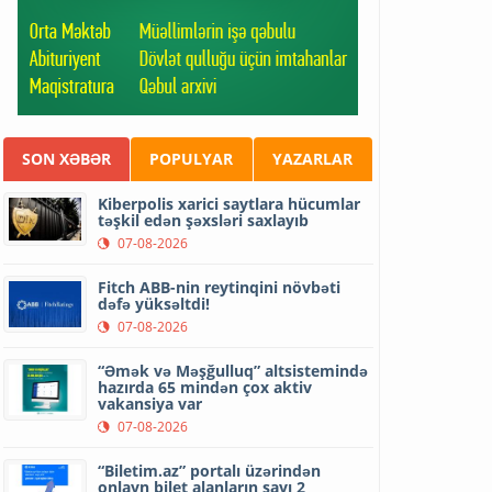
SON XƏBƏR
POPULYAR
YAZARLAR
Kiberpolis xarici saytlara hücumlar
təşkil edən şəxsləri saxlayıb
07-08-2026
Fitch ABB-nin reytinqini növbəti
dəfə yüksəltdi!
07-08-2026
“Əmək və Məşğulluq” altsistemində
hazırda 65 mindən çox aktiv
vakansiya var
07-08-2026
“Biletim.az” portalı üzərindən
onlayn bilet alanların sayı 2