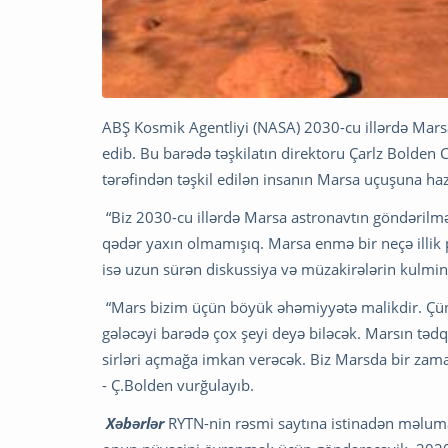
ABŞ Kosmik Agentliyi (NASA) 2030-cu illərdə Marsa 
edib. Bu barədə təşkilatın direktoru Çarlz Bolden 
tərəfindən təşkil edilən insanın Marsa uçuşuna ha
“Biz 2030-cu illərdə Marsa astronavtın göndərilməs
qədər yaxın olmamışıq. Marsa enmə bir neçə illik pl
isə uzun sürən diskussiya və müzakirələrin kulmi
“Mars bizim üçün böyük əhəmiyyətə malikdir. Çünk
gələcəyi barədə çox şeyi deyə biləcək. Marsın təd
sirləri açmağa imkan verəcək. Biz Marsda bir zaman
- Ç.Bolden vurğulayıb.
Xəbərlər
RYTN-nin rəsmi saytına istinadən məlumat 