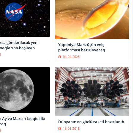
sa göndəriləcək yeni
Yaponiya Mars üçün eniş
ınaqlarına başlayıb
platforması hazırlayacaq
5
04-04-2025
Ay və Marsın tədqiqi ilə
Dünyanın ən güclü raketi hazırlanıb
caq
16-01-2018
3