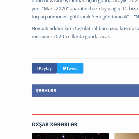
onun nüvəsini öyrənmək üçün göndərəcəyik. 2020-c
yeni "Mars 2020” aparatını hazırlayacağıq. O, biz
torpaq nümunəsi götürərək Yerə göndərəcək”, - “
Növbəti addım kimi təşkilat rəhbəri uzaq kosmosun
missiyanı 2020-ci illərdə göndərəcək.
Paylaş
Tweet
ŞƏRHLƏR
OXŞAR XƏBƏRLƏR