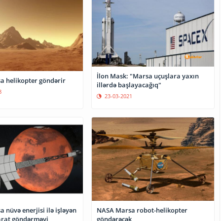
İlon Mask: "Marsa uçuşlara yaxın
 helikopter göndərir
illərdə başlayacağıq"
8
23-03-2021
nüvə enerjisi ilə işləyən
NASA Marsa robot-helikopter
arat göndərməyi
göndərəcək