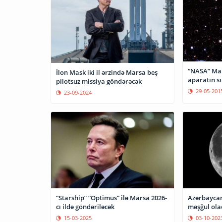
“NASA” Mar
İlon Mask iki il ərzində Marsa beş
aparatın s
pilotsuz missiya göndərəcək
29-05-201
23-09-2024
“Starship” “Optimus” ilə Marsa 2026-
Azərbaycan 
cı ildə göndəriləcək
məşğul ola
15-03-2025
03-10-202