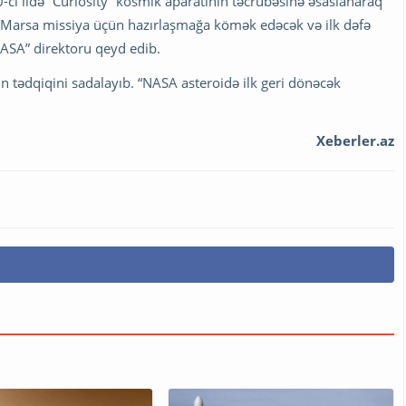
i ildə “Curiosity” kosmik aparatının təcrübəsinə əsaslanaraq
ə Marsa missiya üçün hazırlaşmağa kömək edəcək və ilk dəfə
NASA” direktoru qeyd edib.
 tədqiqini sadalayıb. “NASA asteroidə ilk geri dönəcək
Xeberler.az