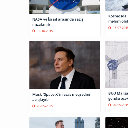
Kosmosda h
NASA və İsrail arasında saziş
məlum olu
imzalanıb
15-07-201
14-10-2015
BƏƏ Marsa
Mask “Space-X”in əsas məqsədini
göndərəcə
acıqlayıb
07-05-201
28-05-2025