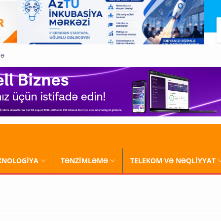
QƏ
XNOLOGİYA
TƏNZİMLƏMƏ
TELEKOM VƏ NƏQLİYYAT