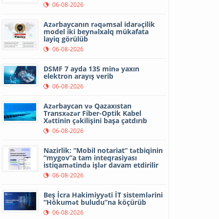
06-08-2026
Azərbaycanın rəqəmsal idarəçilik
model iki beynəlxalq mükafata
layiq görülüb
06-08-2026
DSMF 7 ayda 135 minə yaxın
elektron arayış verib
06-08-2026
Azərbaycan və Qazaxıstan
Transxəzər Fiber-Optik Kabel
Xəttinin çəkilişini başa çatdırıb
06-08-2026
Nazirlik: “Mobil notariat” tətbiqinin
“mygov”a tam inteqrasiyası
istiqamətində işlər davam etdirilir
06-08-2026
Beş İcra Hakimiyyəti İT sistemlərini
“Hökumət buludu”na köçürüb
06-08-2026