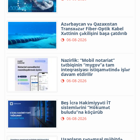
Azərbaycan və Qazaxıstan
Transxəzər Fiber-Optik Kabel
Xəttinin çəkilişini başa çatdırıb
06-08-2026
Nazirlik: “Mobil notariat”
tətbiqinin “mygov”a tam
inteqrasiyası istiqamətində işlər
davam etdirilir
06-08-2026
Beş İcra Hakimiyyəti İT
sistemlərini “Hökumət
buludu”na köçürüb
06-08-2026
Uşaqların rəqəmsal mühitdə