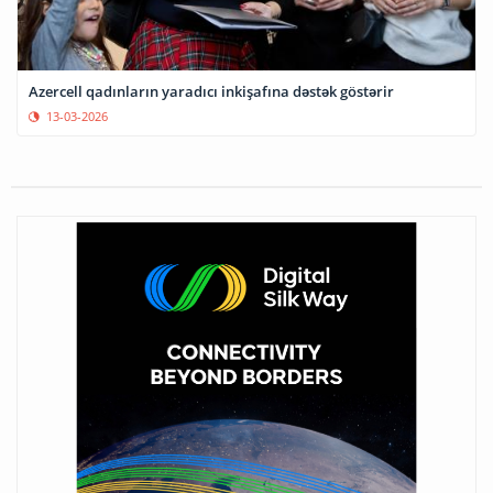
Azercell qadınların yaradıcı inkişafına dəstək göstərir
13-03-2026