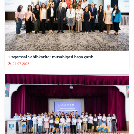
“Rəqəmsal Sahibkarlıq” müsabiqəsi başa çatıb
24-07-2025