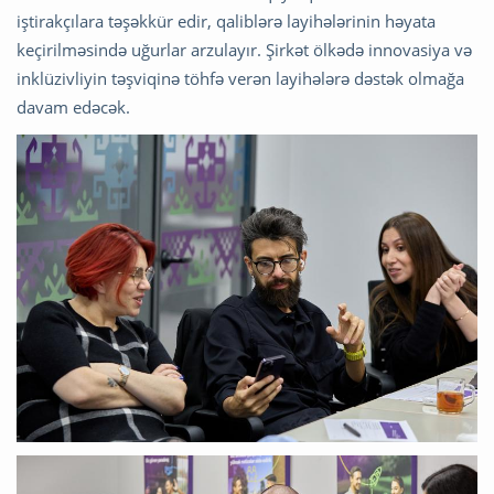
iştirakçılara təşəkkür edir, qaliblərə layihələrinin həyata
keçirilməsində uğurlar arzulayır. Şirkət ölkədə innovasiya və
inklüzivliyin təşviqinə töhfə verən layihələrə dəstək olmağa
davam edəcək.