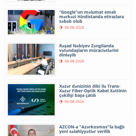
“Google”un məlumat emalı
mərkəzi Hindistanda etirazlara
səbəb olub
06-08-2026
Rəşad Nəbiyev Zəngilanda
vətəndaşların müraciətlərini
dinləyib
06-08-2026
Xəzər dənizinin dibi ilə Trans-
Xəzər Fiber-Optik Kabel Xəttinin
çəkilişi başa çatıb
06-08-2026
AZCON-a "Azərkosmos"la bağlı
yeni səlahiyyətlər verilib