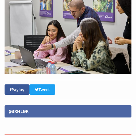
Paylaş
Tweet
ŞƏRHLƏR