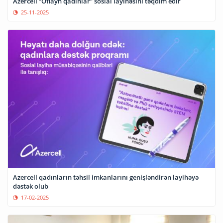
Azercell “Oflayn qadınlar” sosial layihəsini təqdim edir
25-11-2025
Azercell qadınların təhsil imkanlarını genişləndirən layihəyə
dəstək olub
17-02-2025