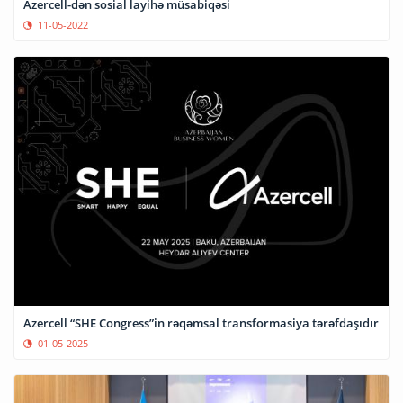
Azercell-dən sosial layihə müsabiqəsi
11-05-2022
Azercell “SHE Congress”in rəqəmsal transformasiya tərəfdaşıdır
01-05-2025