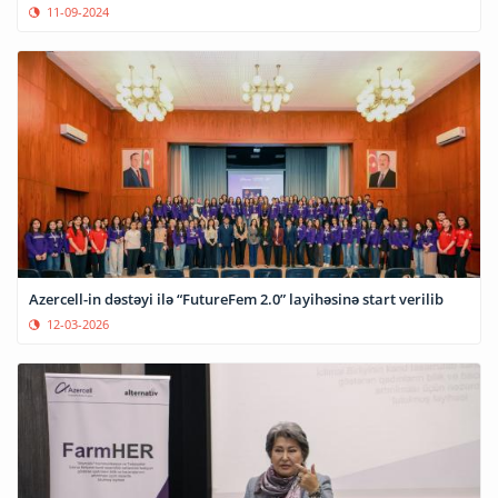
11-09-2024
Azercell-in dəstəyi ilə “FutureFem 2.0” layihəsinə start verilib
12-03-2026