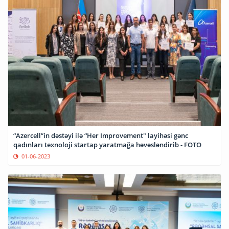
“Azercell”in dəstəyi ilə “Her Improvement" layihəsi gənc
qadınları texnoloji startap yaratmağa həvəsləndirib - FOTO
01-06-2023