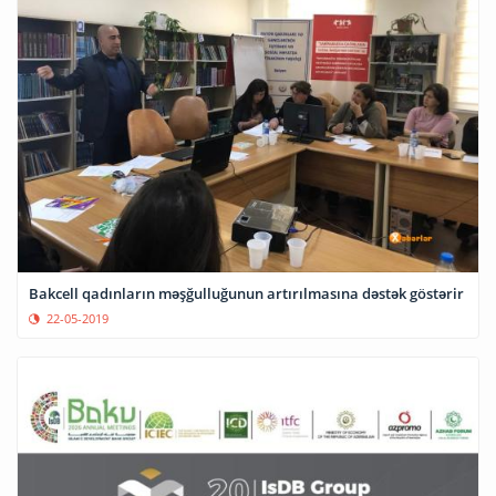
Bakcell qadınların məşğulluğunun artırılmasına dəstək göstərir
22-05-2019