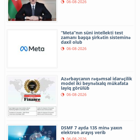
06-08-2026
“Meta”nın süni intellekti test
zamanı başqa şirkətin sisteminə
daxil olub
06-08-2026
Azərbaycanın rəqəmsal idarəçilik
model iki beynəlxalq mükafata
layiq görülüb
06-08-2026
DSMF 7 ayda 135 minə yaxın
elektron arayış verib
06-08-2026