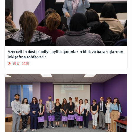
Azercell-in dəstəklədiyi layihə qadınların bilik və bacarıqlarının
inkişafına töhfə verir
15-01-2025