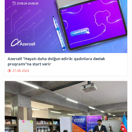
Azercell “Həyatı daha dolğun edirik: qadınlara dəstək
proqramı”na start verir
27-08-2024