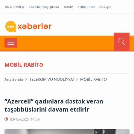
ANA SƏHİFƏ
LAYİHƏ HAQQINDA
ARXİV
XƏBƏRLƏR
ƏLAQƏ
MOBİL RABİTƏ
Ana Səhifə
TELEKOM VƏ NƏQLİYYAT
MOBİL RABİTƏ
“Azercell” qadınlara dəstək verən
təşəbbüslərini davam etdirir
03-12-2025
14:39