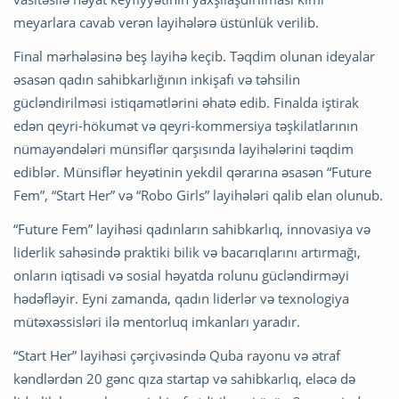
meyarlara cavab verən layihələrə üstünlük verilib.
Final mərhələsinə beş layihə keçib. Təqdim olunan ideyalar
əsasən qadın sahibkarlığının inkişafı və təhsilin
gücləndirilməsi istiqamətlərini əhatə edib. Finalda iştirak
edən qeyri-hökumət və qeyri-kommersiya təşkilatlarının
nümayəndələri münsiflər qarşısında layihələrini təqdim
ediblər. Münsiflər heyətinin yekdil qərarına əsasən “Future
Fem”, “Start Her” və “Robo Girls” layihələri qalib elan olunub.
“Future Fem” layihəsi qadınların sahibkarlıq, innovasiya və
liderlik sahəsində praktiki bilik və bacarıqlarını artırmağı,
onların iqtisadi və sosial həyatda rolunu gücləndirməyi
hədəfləyir. Eyni zamanda, qadın liderlər və texnologiya
mütəxəssisləri ilə mentorluq imkanları yaradır.
“Start Her” layihəsi çərçivəsində Quba rayonu və ətraf
kəndlərdən 20 gənc qıza startap və sahibkarlıq, eləcə də