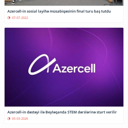
Azercell-in sosial layihə müsabiqəsinin final turu baş tutdu
07-07-2022
Azercell-in dəstəyi ilə Beyləqanda STEM dərslərinə start verilir
05-03-2026