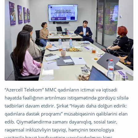
“Azercell Telekom” MMC qadınların ictimai və iqtisadi
həyatda fəallığının artırılması istiqamətində gördüyü silsilə
tədbirləri davam etdirir. Şirkət “Həyatı daha dolğun edirik:
qadınlara dəstək proqramı” müsabiqəsinin qaliblərini elan
edib. Qiymətləndirmə zamanı dayanıqlıq, sosial təsir,
rəqəmsal inklüzivliyin təşviqi, həmçinin texnologiya
vasitəsilə həyat keyfiyyətinin yaxşılaşdırılması kimi