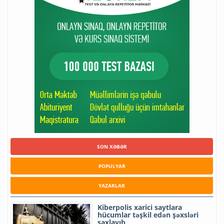
SON XƏBƏR
POPULYAR
YAZARLAR
Kiberpolis xarici saytlara
hücumlar təşkil edən şəxsləri
saxlayıb