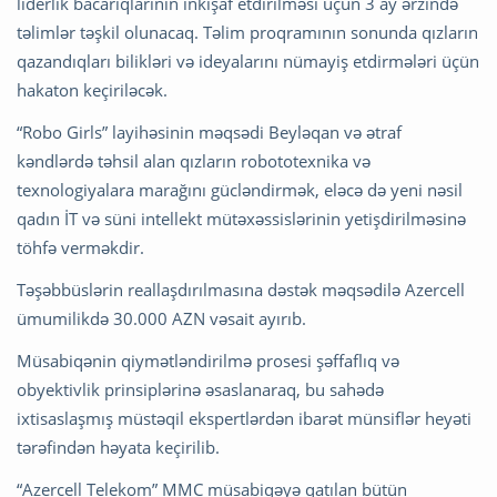
liderlik bacarıqlarının inkişaf etdirilməsi üçün 3 ay ərzində
təlimlər təşkil olunacaq. Təlim proqramının sonunda qızların
qazandıqları bilikləri və ideyalarını nümayiş etdirmələri üçün
hakaton keçiriləcək.
“Robo Girls” layihəsinin məqsədi Beyləqan və ətraf
kəndlərdə təhsil alan qızların robototexnika və
texnologiyalara marağını gücləndirmək, eləcə də yeni nəsil
qadın İT və süni intellekt mütəxəssislərinin yetişdirilməsinə
töhfə verməkdir.
Təşəbbüslərin reallaşdırılmasına dəstək məqsədilə Azercell
ümumilikdə 30.000 AZN vəsait ayırıb.
Müsabiqənin qiymətləndirilmə prosesi şəffaflıq və
obyektivlik prinsiplərinə əsaslanaraq, bu sahədə
ixtisaslaşmış müstəqil ekspertlərdən ibarət münsiflər heyəti
tərəfindən həyata keçirilib.
“Azercell Telekom” MMC müsabiqəyə qatılan bütün