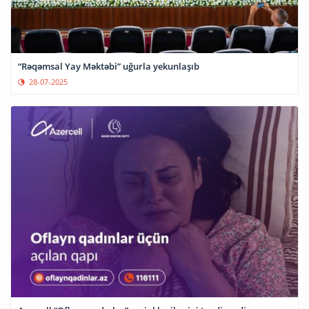
“Rəqəmsal Yay Məktəbi” uğurla yekunlaşıb
28-07-2025