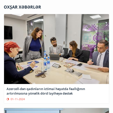
OXŞAR XƏBƏRLƏR
Azercell-dən qadınların ictimai həyatda fəallığının
artırılmasına yönəlik dörd layihəyə dəstək
01-11-2024