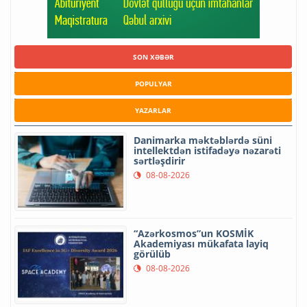
SON XƏBƏR
POPULYAR
YAZARLAR
Danimarka məktəblərdə süni
intellektdən istifadəyə nəzarəti
sərtləşdirir
08-08-2026
“Azərkosmos”un KOSMİK
Akademiyası mükafata layiq
görülüb
08-08-2026