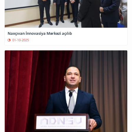
Naxçıvan İnnovasiya Mərkəzi açılıb
01-10-2025