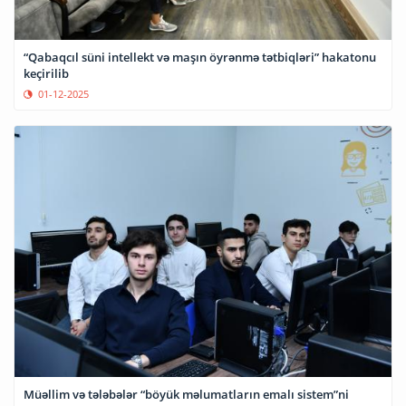
“Qabaqcıl süni intellekt və maşın öyrənmə tətbiqləri” hakatonu
keçirilib
01-12-2025
Müəllim və tələbələr “böyük məlumatların emalı sistem”ni