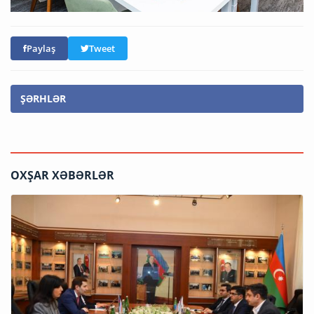
Paylaş
Tweet
ŞƏRHLƏR
OXŞAR XƏBƏRLƏR