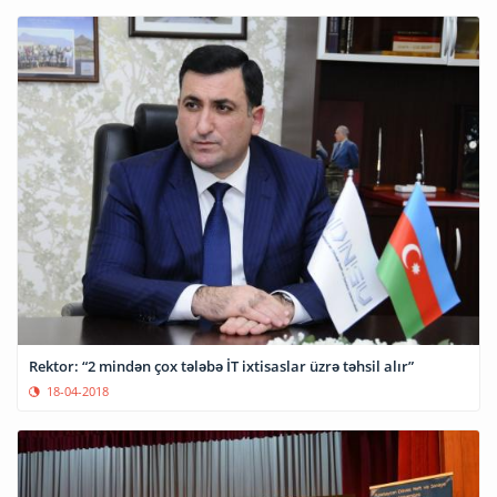
Rektor: “2 mindən çox tələbə İT ixtisaslar üzrə təhsil alır”
18-04-2018