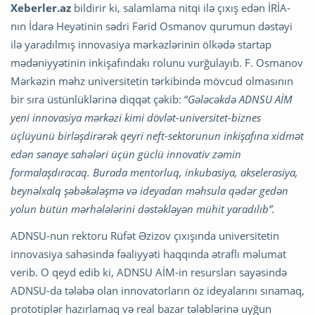
Xeberler.az
bildirir ki, salamlama nitqi ilə çıxış edən İRİA-
nın İdarə Heyətinin sədri Fərid Osmanov qurumun dəstəyi
ilə yaradılmış innovasiya mərkəzlərinin ölkədə startap
mədəniyyətinin inkişafındakı rolunu vurğulayıb. F. Osmanov
Mərkəzin məhz universitetin tərkibində mövcud olmasının
bir sıra üstünlüklərinə diqqət çəkib: “
Gələcəkdə ADNSU AİM
yeni innovasiya mərkəzi kimi dövlət-universitet-biznes
üçlüyünü birləşdirərək qeyri neft-sektorunun inkişafına xidmət
edən sənaye sahələri üçün güclü innovativ zəmin
formalaşdıracaq. Burada mentorluq, inkubasiya, akselerasiya,
beynəlxalq şəbəkələşmə və ideyadan məhsula qədər gedən
yolun bütün mərhələlərini dəstəkləyən mühit yaradılıb”.
ADNSU-nun rektoru Rüfət Əzizov çıxışında universitetin
innovasiya sahəsində fəaliyyəti haqqında ətraflı məlumat
verib. O qeyd edib ki, ADNSU AİM-in resursları sayəsində
ADNSU-da tələbə olan innovatorların öz ideyalarını sınamaq,
prototiplər hazırlamaq və real bazar tələblərinə uyğun