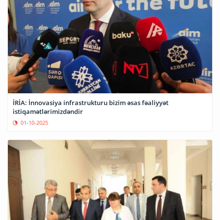
İRİA: İnnovasiya infrastrukturu bizim əsas fəaliyyət
istiqamətlərimizdəndir
01-10-2025