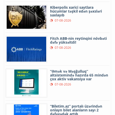
Kiberpolis xarici saytlara
hücumlar təşkil edən şəxsləri
saxlayıb
07-08-2026
Fitch ABB-nin reytinqini növbəti
dəfə yüksəltdi!
07-08-2026
“Əmək və Məşğulluq”
altsistemində hazırda 65 mindən
çox aktiv vakansiya var
07-08-2026
“Biletim.az” portalı üzərindən
onlayn bilet alanların sayı 2
dəfəyədək artıb