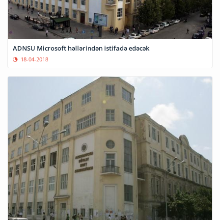
ADNSU Microsoft həllərindən istifadə edəcək
18-04-2018