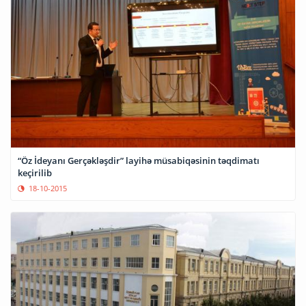
“Öz İdeyanı Gerçəkləşdir” layihə müsabiqəsinin təqdimatı
keçirilib
18-10-2015