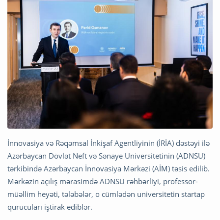
İnnovasiya və Rəqəmsal İnkişaf Agentliyinin (İRİA) dəstəyi ilə
Azərbaycan Dövlət Neft və Sənaye Universitetinin (ADNSU)
tərkibində Azərbaycan İnnovasiya Mərkəzi (AİM) təsis edilib.
Mərkəzin açılış mərasimdə ADNSU rəhbərliyi, professor-
müəllim heyəti, tələbələr, o cümlədən universitetin startap
qurucuları iştirak ediblər.