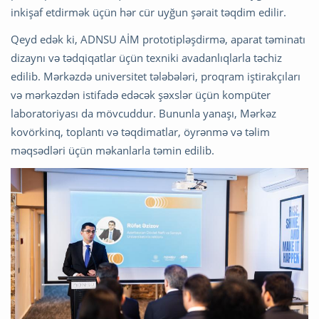
inkişaf etdirmək üçün hər cür uyğun şərait təqdim edilir.
Qeyd edək ki, ADNSU AİM ​​prototipləşdirmə, aparat təminatı
dizaynı və tədqiqatlar üçün texniki avadanlıqlarla təchiz
edilib. Mərkəzdə universitet tələbələri, proqram iştirakçıları
və mərkəzdən istifadə edəcək şəxslər üçün kompüter
laboratoriyası da mövcuddur. Bununla yanaşı, Mərkəz
kovörkinq, toplantı və təqdimatlar, öyrənmə və təlim
məqsədləri üçün məkanlarla təmin edilib.