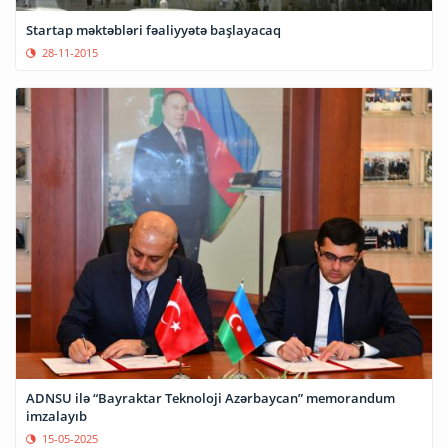
Startap məktəbləri fəaliyyətə başlayacaq
28-11-2015
ADNSU ilə “Bayraktar Teknoloji Azərbaycan” memorandum
imzalayıb
15-05-2025