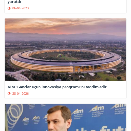
yaratdı
06-01-2023
AİM “Gənclər üçün innovasiya proqramı”nı təqdim edir
28-04-2026