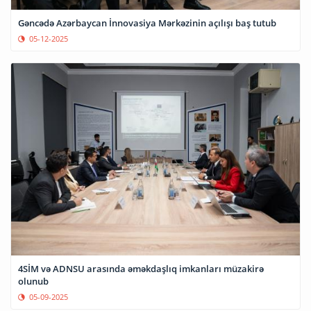
Gəncədə Azərbaycan İnnovasiya Mərkəzinin açılışı baş tutub
05-12-2025
4SİM və ADNSU arasında əməkdaşlıq imkanları müzakirə
olunub
05-09-2025