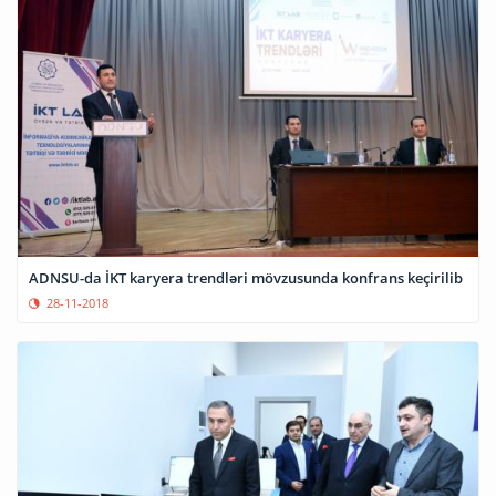
ADNSU-da İKT karyera trendləri mövzusunda konfrans keçirilib
28-11-2018