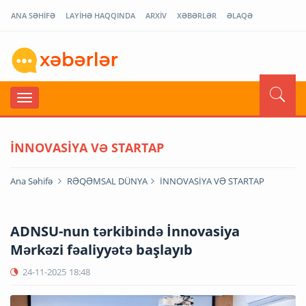
ANA SƏHİFƏ
LAYİHƏ HAQQINDA
ARXİV
XƏBƏRLƏR
ƏLAQƏ
İNNOVASİYA VƏ STARTAP
Ana Səhifə
RƏQƏMSAL DÜNYA
İNNOVASİYA VƏ STARTAP
ADNSU-nun tərkibində İnnovasiya
Mərkəzi fəaliyyətə başlayıb
24-11-2025
18:48