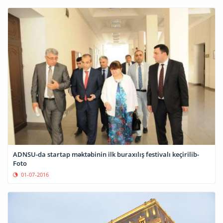
ADNSU-da startap məktəbinin ilk buraxılış festivalı keçirilib-
Foto
01-07-2016