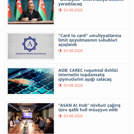
yaradılacaq
03-08-2026
"Card to card" əməliyyatlarına
limit qoyulmasının səbəbləri
açıqlanıb
03-08-2026
ADB: CAREC rəqəmsal dəhlizi
internetin topdansatış
qiymətlərini aşağı salacaq
03-08-2026
“ASAN AI Hub” növbəti çağırış
üzrə qalib həll müəyyən edib
03-08-2026