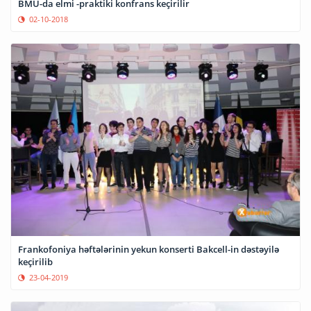
BMU-da elmi -praktiki konfrans keçirilir
02-10-2018
Frankofoniya həftələrinin yekun konserti Bakcell-in dəstəyilə
keçirilib
23-04-2019