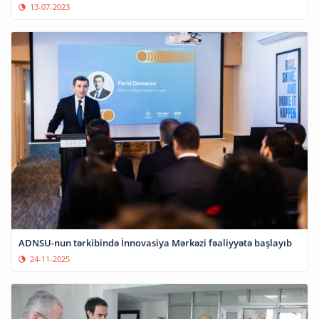
13-07-2023
ADNSU-nun tərkibində İnnovasiya Mərkəzi fəaliyyətə başlayıb
24-11-2025