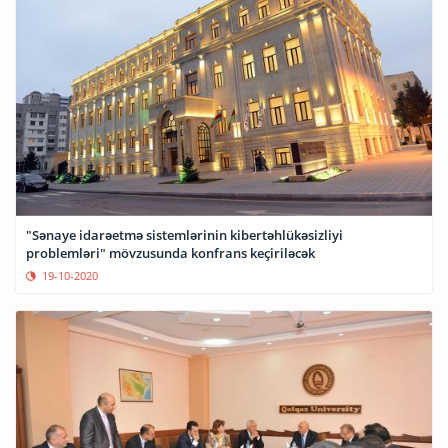
"Sənaye idarəetmə sistemlərinin kibertəhlükəsizliyi
problemləri" mövzusunda konfrans keçiriləcək
19-10-2020