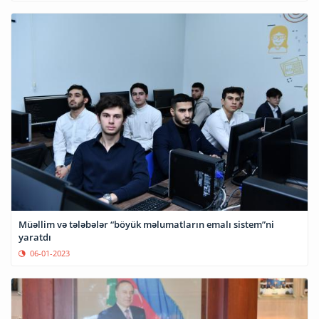
Müəllim və tələbələr “böyük məlumatların emalı sistem”ni
yaratdı
06-01-2023