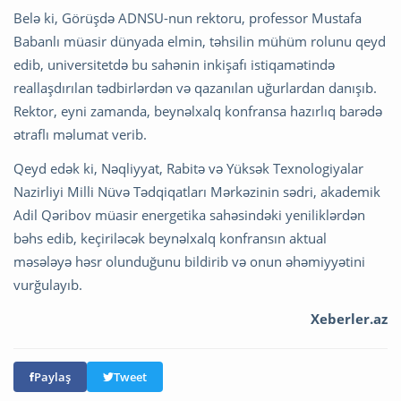
Belə ki, Görüşdə ADNSU-nun rektoru, professor Mustafa
Babanlı müasir dünyada elmin, təhsilin mühüm rolunu qeyd
edib, universitetdə bu sahənin inkişafı istiqamətində
reallaşdırılan tədbirlərdən və qazanılan uğurlardan danışıb.
Rektor, eyni zamanda, beynəlxalq konfransa hazırlıq barədə
ətraflı məlumat verib.
Qeyd edək ki, Nəqliyyat, Rabitə və Yüksək Texnologiyalar
Nazirliyi Milli Nüvə Tədqiqatları Mərkəzinin sədri, akademik
Adil Qəribov müasir energetika sahəsindəki yeniliklərdən
bəhs edib, keçiriləcək beynəlxalq konfransın aktual
məsələyə həsr olunduğunu bildirib və onun əhəmiyyətini
vurğulayıb.
Xeberler.az
Paylaş
Tweet