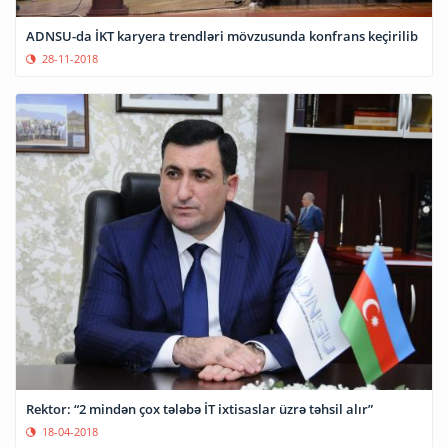
ADNSU-da İKT karyera trendləri mövzusunda konfrans keçirilib
28-11-2018
Rektor: “2 mindən çox tələbə İT ixtisaslar üzrə təhsil alır”
18-04-2018