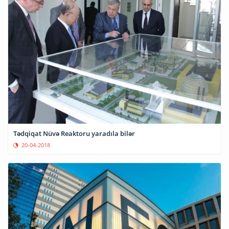
Tədqiqat Nüvə Reaktoru yaradıla bilər
20-04-2018