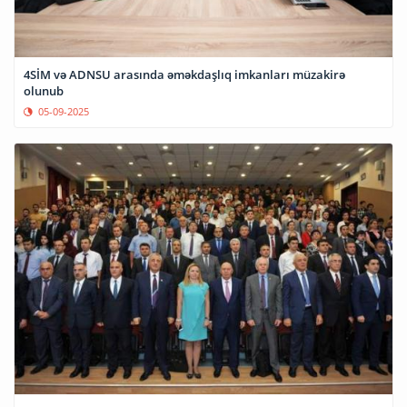
4SİM və ADNSU arasında əməkdaşlıq imkanları müzakirə
olunub
05-09-2025