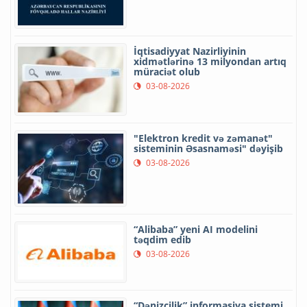
İqtisadiyyat Nazirliyinin
xidmətlərinə 13 milyondan artıq
müraciət olub
03-08-2026
"Elektron kredit və zəmanət"
sisteminin Əsasnaməsi" dəyişib
03-08-2026
“Alibaba” yeni AI modelini
təqdim edib
03-08-2026
“Dənizçilik” informasiya sistemi