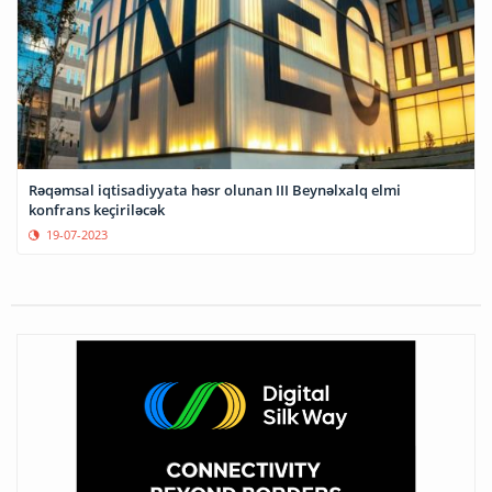
Rəqəmsal iqtisadiyyata həsr olunan III Beynəlxalq elmi
konfrans keçiriləcək
19-07-2023