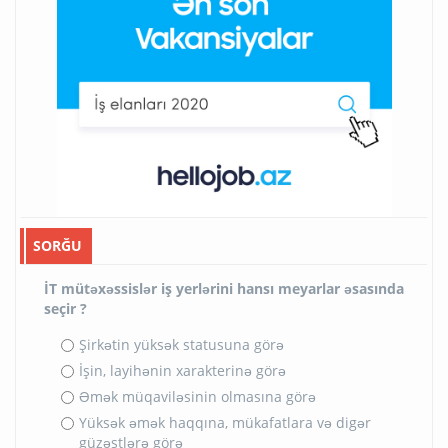
SORĞU
İT mütəxəssislər iş yerlərini hansı meyarlar əsasında
seçir ?
Şirkətin yüksək statusuna görə
İşin, layihənin xarakterinə görə
Əmək müqaviləsinin olmasına görə
Yüksək əmək haqqına, mükafatlara və digər
güzəştlərə görə