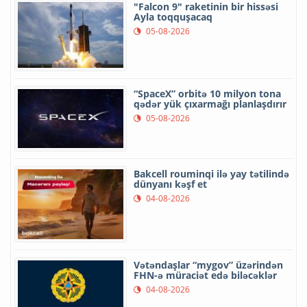
"Falcon 9" raketinin bir hissəsi
Ayla toqquşacaq
05-08-2026
“SpaceX” orbitə 10 milyon tona
qədər yük çıxarmağı planlaşdırır
05-08-2026
Bakcell rouminqi ilə yay tətilində
dünyanı kəşf et
04-08-2026
Vətəndaşlar “mygov” üzərindən
FHN-ə müraciət edə biləcəklər
04-08-2026