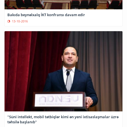
Bakıda beynəlxalq İKT konfransı davam edir
13-10-2016
"Süni intellekt, mobil tətbiqlər kimi ən yeni ixtisaslaşmalar üzrə
təhsilə başlanıb"