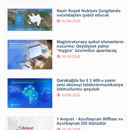
Nazir Rəşad Nəbiyev Zəngilanda
vətəndaşları qəbul edəcək
03-08-2026
Magistraturaya qəbul olunanların
nəzərinə: Qeydiyyat yalnız
“mygov” üzərindən aparılacaq
03-08-2026
Qarabağda bu il 3 400-ə yaxın
yeni abunəçi telekommunikasiya
xidmətlərinə qoşulub
03-08-2026
1 Avqust - Azərbaycan Əlifbası və
Azərbaycan Dili Günüdür
01-08-2026