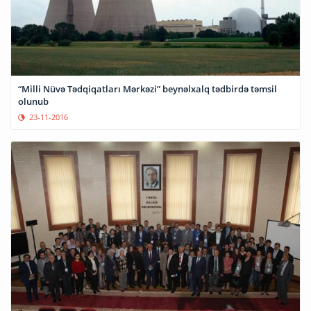
“Milli Nüvə Tədqiqatları Mərkəzi” beynəlxalq tədbirdə təmsil
olunub
23-11-2016