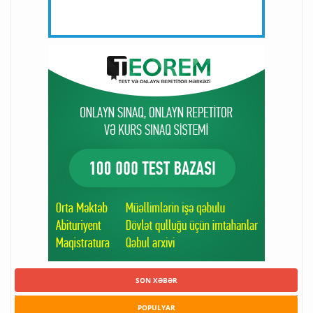
SON XƏBƏR
POPULYAR