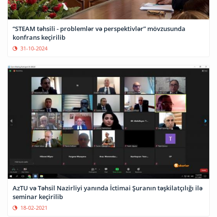
“STEAM təhsili - problemlər və perspektivlər” mövzusunda
konfrans keçirilib
31-10-2024
AzTU və Təhsil Nazirliyi yanında İctimai Şuranın təşkilatçılığı ilə
seminar keçirilib
18-02-2021