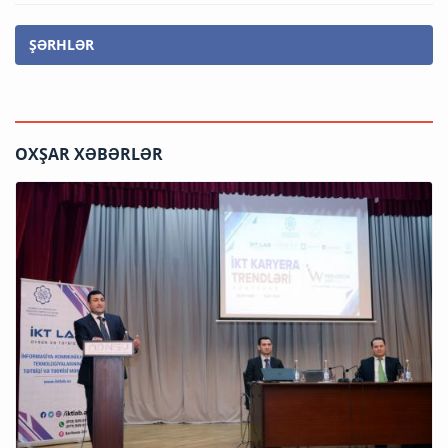
ŞƏRHLƏR
OXŞAR XƏBƏRLƏR