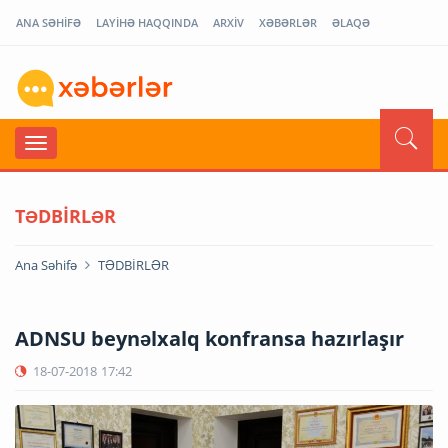
ANA SƏHİFƏ
LAYİHƏ HAQQINDA
ARXİV
XƏBƏRLƏR
ƏLAQƏ
TƏDBİRLƏR
Ana Səhifə
TƏDBİRLƏR
ADNSU beynəlxalq konfransa hazırlaşır
18-07-2018
17:42