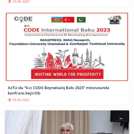
23-09-2023
AzTU-da “6-cı CODE Beynəlxalq Bakı 2023” mövzusunda
konfrans keçirilib
05-05-2023