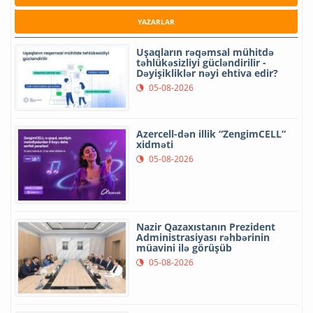
YAZARLAR
Uşaqların rəqəmsal mühitdə
təhlükəsizliyi gücləndirilir -
Dəyişikliklər nəyi ehtiva edir?
05-08-2026
Azercell-dən illik “ZengimCELL”
xidməti
05-08-2026
Nazir Qazaxıstanın Prezident
Administrasiyası rəhbərinin
müavini ilə görüşüb
05-08-2026