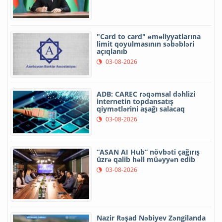
"Card to card" əməliyyatlarına
limit qoyulmasının səbəbləri
açıqlanıb
03-08-2026
ADB: CAREC rəqəmsal dəhlizi
internetin topdansatış
qiymətlərini aşağı salacaq
03-08-2026
“ASAN AI Hub” növbəti çağırış
üzrə qalib həll müəyyən edib
03-08-2026
Nazir Rəşad Nəbiyev Zəngilanda