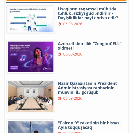
Uşaqların rəqəmsal mühitdə
təhlükəsizliyi gücləndirilir -
Dəyişikliklər nəyi ehtiva edir?
05-08-2026
Azercell-dən illik “ZengimCELL”
xidməti
05-08-2026
Nazir Qazaxıstanın Prezident
Administrasiyası rəhbərinin
müavini ilə görüşüb
05-08-2026
"Falcon 9" raketinin bir hissəsi
Ayla toqquşacaq