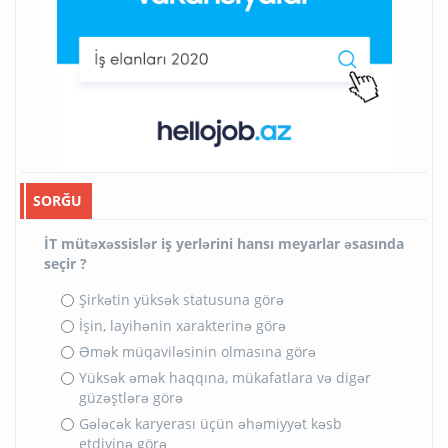
SORĞU
İT mütəxəssislər iş yerlərini hansı meyarlar əsasında
seçir ?
Şirkətin yüksək statusuna görə
İşin, layihənin xarakterinə görə
Əmək müqaviləsinin olmasına görə
Yüksək əmək haqqına, mükafatlara və digər
güzəştlərə görə
Gələcək karyerası üçün əhəmiyyət kəsb
etdiyinə görə