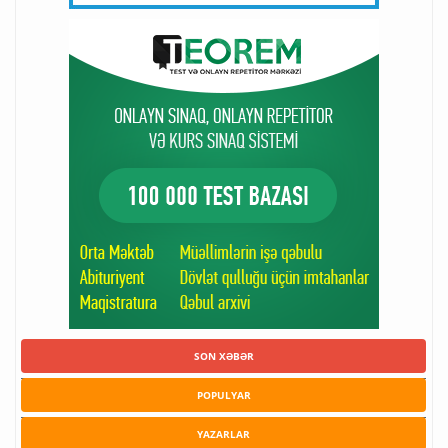
SON XƏBƏR
POPULYAR
YAZARLAR