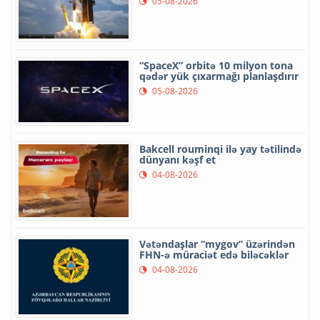
05-08-2026
“SpaceX” orbitə 10 milyon tona
qədər yük çıxarmağı planlaşdırır
05-08-2026
Bakcell rouminqi ilə yay tətilində
dünyanı kəşf et
04-08-2026
Vətəndaşlar “mygov” üzərindən
FHN-ə müraciət edə biləcəklər
04-08-2026