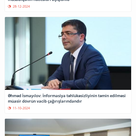
28-12-2024
Əhməd İsmayılov: İnformasiya təhlükəsizliyinin təmin edilməsi
müasir dövrün vacib çağırışlarındandır
11-10-2024