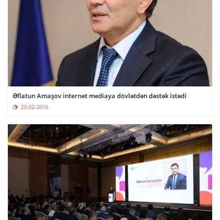
Əflatun Amaşov internet mediaya dövlətdən dəstək istədi
23-02-2016