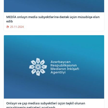
MEDİA onlayn media subyektlərinə dəstək üçün müsabiqə elan
edib
25-11-2024
Onlayn və çap mediası subyektləri üçün təşkil olunan
müsabiqənin nəticələri açıqlanıb