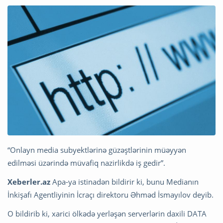
“Onlayn media subyektlərinə güzəştlərinin müəyyən
edilməsi üzərində müvafiq nazirlikdə iş gedir”.
Xeberler.az
Apa-ya istinadən bildirir ki, bunu Medianın
İnkişafı Agentliyinin İcraçı direktoru Əhməd İsmayılov deyib.
O bildirib ki, xarici ölkədə yerləşən serverlərin daxili DATA