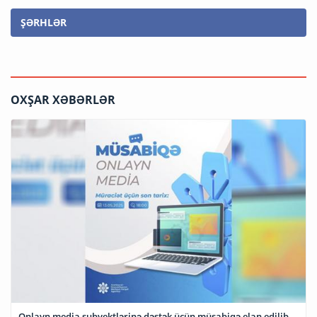
ŞƏRHLƏR
OXŞAR XƏBƏRLƏR
Onlayn media subyektlərinə dəstək üçün müsabiqə elan edilib