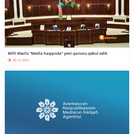
Milli Məclis “Media haqqında” yeni qanunu qəbul edib
30-12-2021