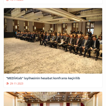
“MEDİAlab” layihəsinin hesabat konfransı keçirilib
29-11-2023