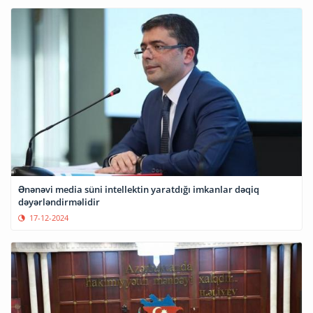
Ənənəvi media süni intellektin yaratdığı imkanlar dəqiq
dəyərləndirməlidir
17-12-2024