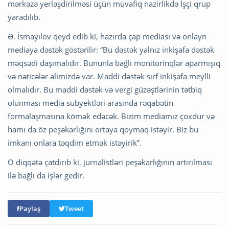
mərkəzə yerləşdirilməsi üçün müvafiq nazirlikdə İşçi qrup
yaradılıb.
Ə. İsmayılov qeyd edib ki, hazırda çap mediası və onlayn
mediaya dəstək göstərilir: “Bu dəstək yalnız inkişafa dəstək
məqsədi daşımalıdır. Bununla bağlı monitorinqlər aparmışıq
və nəticələr əlimizdə var. Maddi dəstək sırf inkişafa meylli
olmalıdır. Bu maddi dəstək və vergi güzəştlərinin tətbiq
olunması media subyektləri arasında rəqabətin
formalaşmasına kömək edəcək. Bizim mediamız çoxdur və
hamı da öz peşəkarlığını ortaya qoymaq istəyir. Biz bu
imkanı onlara təqdim etmək istəyirik”.
O diqqətə çatdırıb ki, jurnalistləri peşəkarlığının artırılması
ilə bağlı da işlər gedir.
Paylaş
Tweet