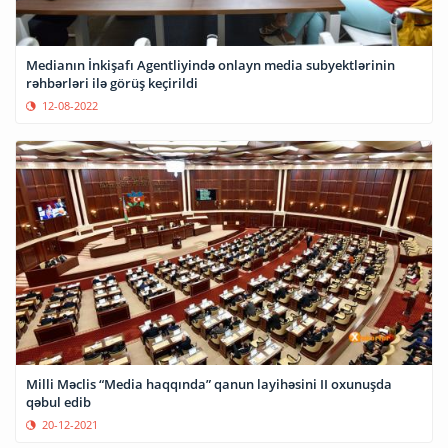
Medianın İnkişafı Agentliyində onlayn media subyektlərinin
rəhbərləri ilə görüş keçirildi
12-08-2022
Milli Məclis “Media haqqında” qanun layihəsini II oxunuşda
qəbul edib
20-12-2021