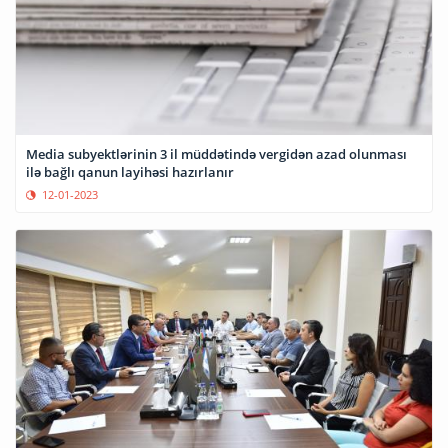
Media subyektlərinin 3 il müddətində vergidən azad olunması
ilə bağlı qanun layihəsi hazırlanır
12-01-2023