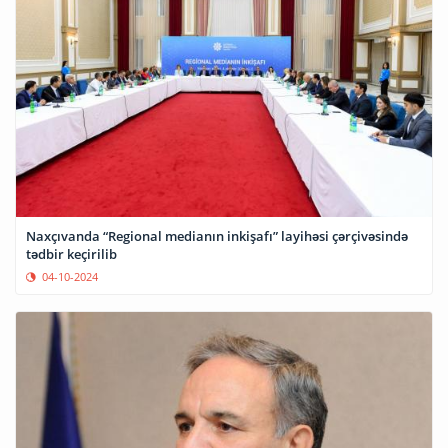
Naxçıvanda “Regional medianın inkişafı” layihəsi çərçivəsində
tədbir keçirilib
04-10-2024