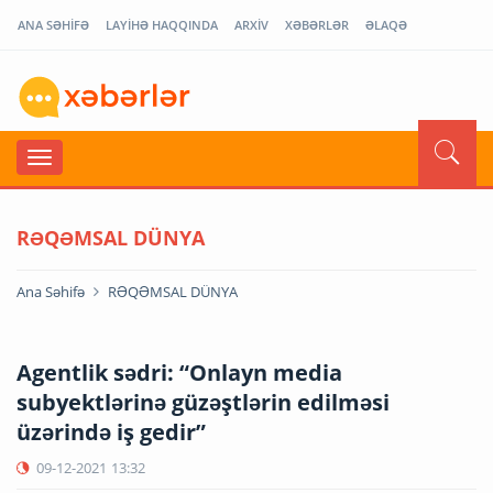
ANA SƏHİFƏ
LAYİHƏ HAQQINDA
ARXİV
XƏBƏRLƏR
ƏLAQƏ
RƏQƏMSAL DÜNYA
Ana Səhifə
RƏQƏMSAL DÜNYA
Agentlik sədri: “Onlayn media
subyektlərinə güzəştlərin edilməsi
üzərində iş gedir”
09-12-2021
13:32