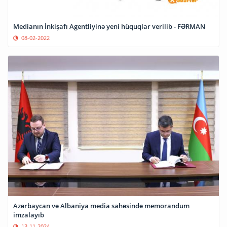
Medianın İnkişafı Agentliyinə yeni hüquqlar verilib - FƏRMAN
08-02-2022
Azərbaycan və Albaniya media sahəsində memorandum
imzalayıb
13-11-2024