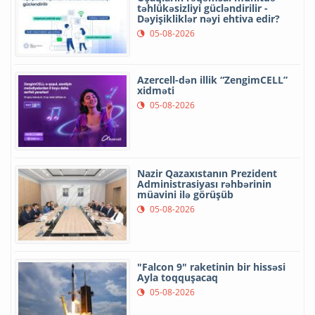
təhlükəsizliyi gücləndirilir -
Dəyişikliklər nəyi ehtiva edir?
05-08-2026
Azercell-dən illik “ZengimCELL”
xidməti
05-08-2026
Nazir Qazaxıstanın Prezident
Administrasiyası rəhbərinin
müavini ilə görüşüb
05-08-2026
"Falcon 9" raketinin bir hissəsi
Ayla toqquşacaq
05-08-2026