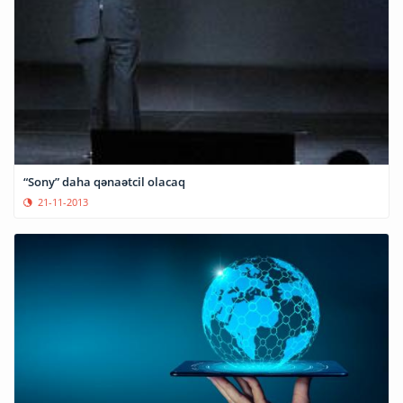
“Sony” daha qənaətcil olacaq
21-11-2013