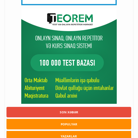
SON XƏBƏR
POPULYAR
YAZARLAR