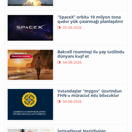
“SpaceX” orbitə 10 milyon tona
qədər yük çıxarmağı planlaşdırır
05-08-2026
Bakcell rouminqi ilə yay tətilində
dünyanı kəşf et
04-08-2026
Vətəndaşlar “mygov” üzərindən
FHN-ə müraciət edə biləcəklər
04-08-2026
İqtisadiyyat Nazirliyinin