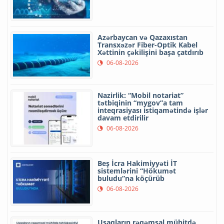
Azərbaycan və Qazaxıstan
Transxəzər Fiber-Optik Kabel
Xəttinin çəkilişini başa çatdırıb
06-08-2026
Nazirlik: “Mobil notariat”
tətbiqinin “mygov”a tam
inteqrasiyası istiqamətində işlər
davam etdirilir
06-08-2026
Beş İcra Hakimiyyəti İT
sistemlərini “Hökumət
buludu”na köçürüb
06-08-2026
Uşaqların rəqəmsal mühitdə