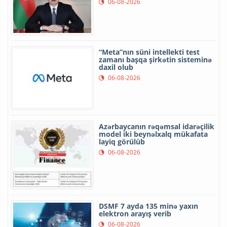
06-08-2026
“Meta”nın süni intellekti test
zamanı başqa şirkətin sisteminə
daxil olub
06-08-2026
Azərbaycanın rəqəmsal idarəçilik
model iki beynəlxalq mükafata
layiq görülüb
06-08-2026
DSMF 7 ayda 135 minə yaxın
elektron arayış verib
06-08-2026