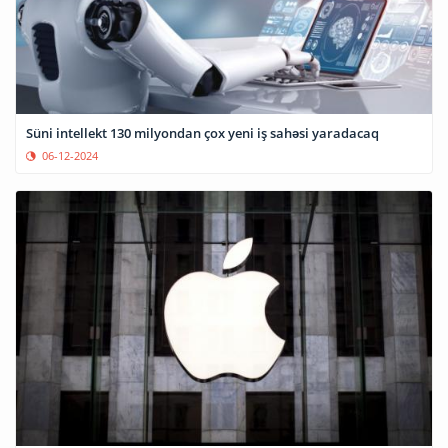
Süni intellekt 130 milyondan çox yeni iş sahəsi yaradacaq
06-12-2024