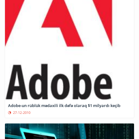
Adobe-un rüblük mədaxili ilk dəfə olaraq $1 milyardı keçib
27-12-2010