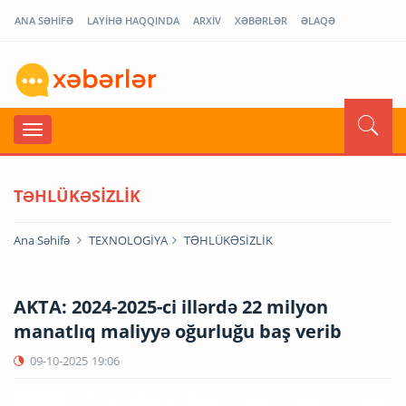
ANA SƏHİFƏ
LAYİHƏ HAQQINDA
ARXİV
XƏBƏRLƏR
ƏLAQƏ
TƏHLÜKƏSİZLİK
Ana Səhifə
TEXNOLOGİYA
TƏHLÜKƏSİZLİK
AKTA: 2024-2025-ci illərdə 22 milyon
manatlıq maliyyə oğurluğu baş verib
09-10-2025
19:06