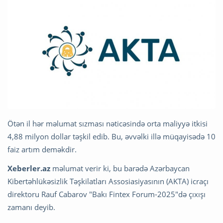
Ötən il hər məlumat sızması nəticəsində orta maliyyə itkisi
4,88 milyon dollar təşkil edib. Bu, əvvəlki illə müqayisədə 10
faiz artım deməkdir.
Xeberler.az
məlumat verir ki, bu barədə Azərbaycan
Kibertəhlükəsizlik Təşkilatları Assosiasiyasının (AKTA) icraçı
direktoru Rauf Cabarov "Bakı Fintex Forum-2025"də çıxışı
zamanı deyib.