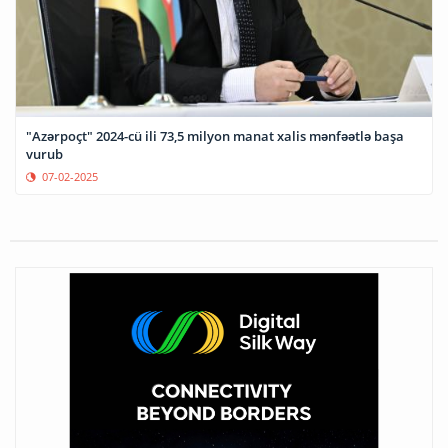
"Azərpoçt" 2024-cü ili 73,5 milyon manat xalis mənfəətlə başa
vurub
07-02-2025