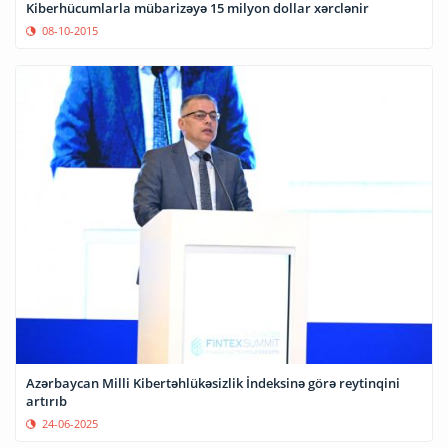
Kiberhücumlarla mübarizəyə 15 milyon dollar xərclənir
08-10-2015
Azərbaycan Milli Kibertəhlükəsizlik İndeksinə görə reytinqini
artırıb
24-06-2025