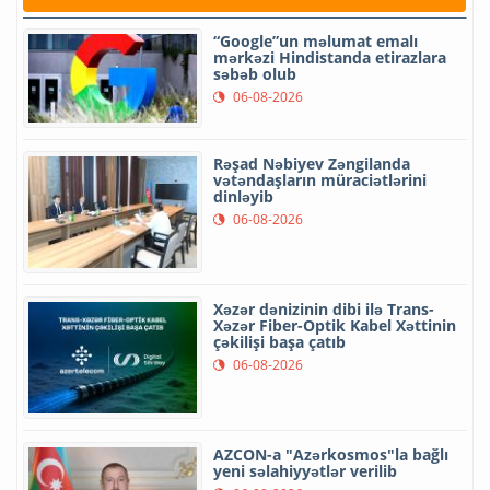
“Google”un məlumat emalı
mərkəzi Hindistanda etirazlara
səbəb olub
06-08-2026
Rəşad Nəbiyev Zəngilanda
vətəndaşların müraciətlərini
dinləyib
06-08-2026
Xəzər dənizinin dibi ilə Trans-
Xəzər Fiber-Optik Kabel Xəttinin
çəkilişi başa çatıb
06-08-2026
AZCON-a "Azərkosmos"la bağlı
yeni səlahiyyətlər verilib