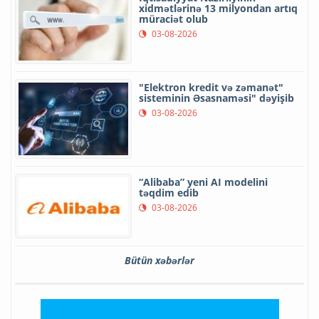
xidmətlərinə 13 milyondan artıq
müraciət olub
03-08-2026
"Elektron kredit və zəmanət"
sisteminin Əsasnaməsi" dəyişib
03-08-2026
“Alibaba” yeni AI modelini
təqdim edib
03-08-2026
Bütün xəbərlər