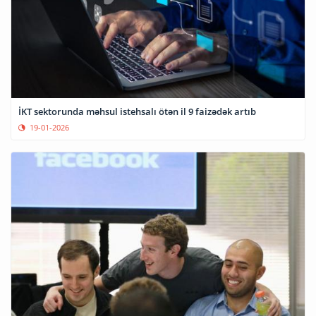
İKT sektorunda məhsul istehsalı ötən il 9 faizədək artıb
19-01-2026