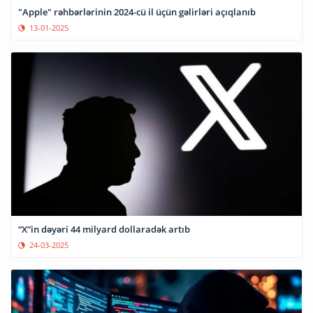
"Apple" rəhbərlərinin 2024-cü il üçün gəlirləri açıqlanıb
13-01-2025
“X”in dəyəri 44 milyard dollaradək artıb
24-03-2025