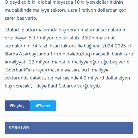
O qeyd edib ki, qlobal miqyasda 10 trilyon dollar itkinin
müqabilində maliyyə sektoru üzrə 1 trilyon dollardan çox
zərər baş verib.
“Bulud” platformalarında baş verən məlumat sızmalarının
orta dəyəri 5,17 milyon dollar olub. Bütün məlumat
sızmalarının 74 faizi insan faktoru ilə bağlıdır. 2024-2025-ci
illərdə Azərbaycanda 17 min dələduzluq məqsədli bank kartı
əməliyyatı, 22 milyon manatlıq maliyyə oğurluğu baş verib.
“Sberbank”ın araşdırmasına əsasən, bu il maliyyə
sektorunda dələduzluq nəticəsində 4,2 milyard dollar ziyan
baş verəcək”, - deyə Rauf Cabarov vurğulayıb.
Paylaş
Tweet
ŞƏRHLƏR