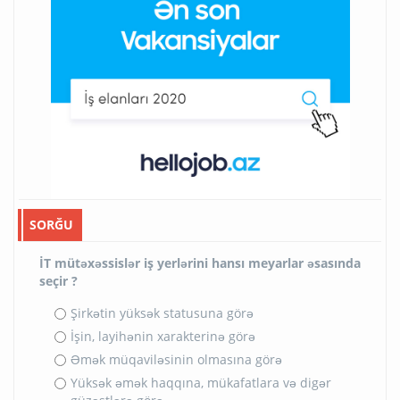
SORĞU
İT mütəxəssislər iş yerlərini hansı meyarlar əsasında
seçir ?
Şirkətin yüksək statusuna görə
İşin, layihənin xarakterinə görə
Əmək müqaviləsinin olmasına görə
Yüksək əmək haqqına, mükafatlara və digər