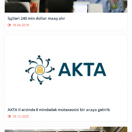
İşçiləri 240 min dollar maaş alır
18-04-2018
AKTA il ərzində 8 mindədək mütəxəssisi bir araya gətirib
18-12-2025