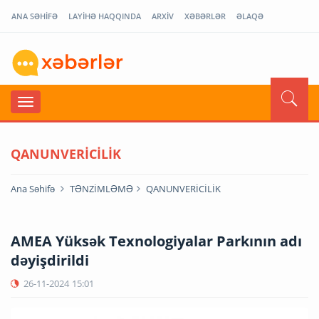
ANA SƏHİFƏ
LAYİHƏ HAQQINDA
ARXİV
XƏBƏRLƏR
ƏLAQƏ
QANUNVERİCİLİK
Ana Səhifə
TƏNZİMLƏMƏ
QANUNVERİCİLİK
AMEA Yüksək Texnologiyalar Parkının adı
dəyişdirildi
26-11-2024
15:01