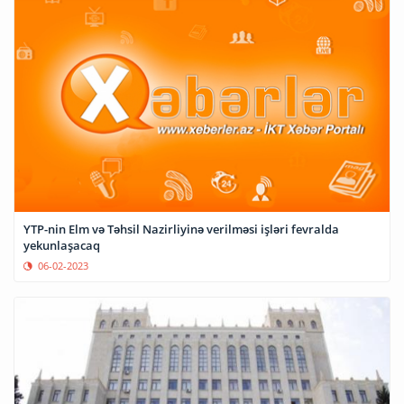
YTP-nin Elm və Təhsil Nazirliyinə verilməsi işləri fevralda
yekunlaşacaq
06-02-2023