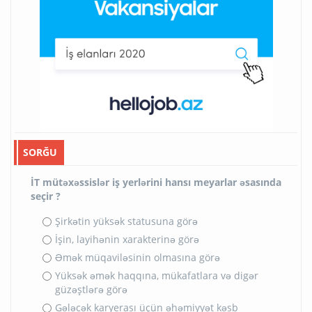
SORĞU
İT mütəxəssislər iş yerlərini hansı meyarlar əsasında
seçir ?
Şirkətin yüksək statusuna görə
İşin, layihənin xarakterinə görə
Əmək müqaviləsinin olmasına görə
Yüksək əmək haqqına, mükafatlara və digər
güzəştlərə görə
Gələcək karyerası üçün əhəmiyyət kəsb