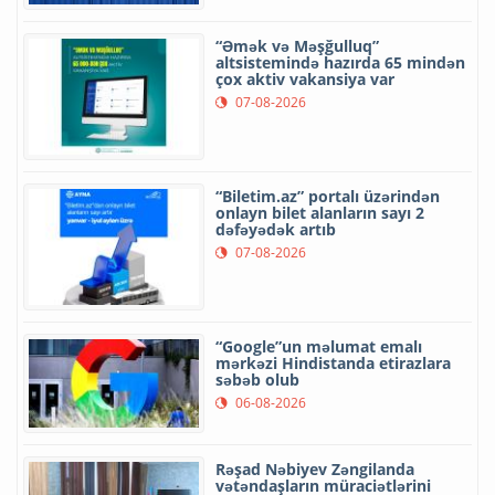
“Əmək və Məşğulluq”
altsistemində hazırda 65 mindən
çox aktiv vakansiya var
07-08-2026
“Biletim.az” portalı üzərindən
onlayn bilet alanların sayı 2
dəfəyədək artıb
07-08-2026
“Google”un məlumat emalı
mərkəzi Hindistanda etirazlara
səbəb olub
06-08-2026
Rəşad Nəbiyev Zəngilanda
vətəndaşların müraciətlərini