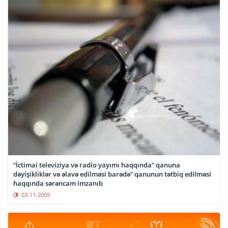
“İctimai televiziya və radio yayımı haqqında” qanuna
dəyişikliklər və əlavə edilməsi barədə” qanunun tətbiq edilməsi
haqqında sərəncam imzanıb
03-11-2009