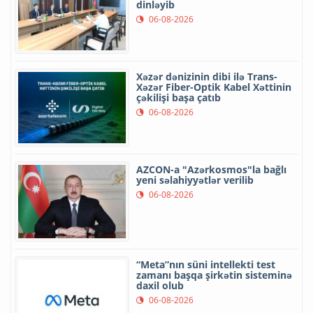
dinləyib
06-08-2026
Xəzər dənizinin dibi ilə Trans-
Xəzər Fiber-Optik Kabel Xəttinin
çəkilişi başa çatıb
06-08-2026
AZCON-a "Azərkosmos"la bağlı
yeni səlahiyyətlər verilib
06-08-2026
“Meta”nın süni intellekti test
zamanı başqa şirkətin sisteminə
daxil olub
06-08-2026