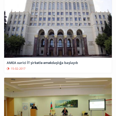
AMEA xarici İT şirkətlə əməkdaşlığa başlayıb
15-02-2017