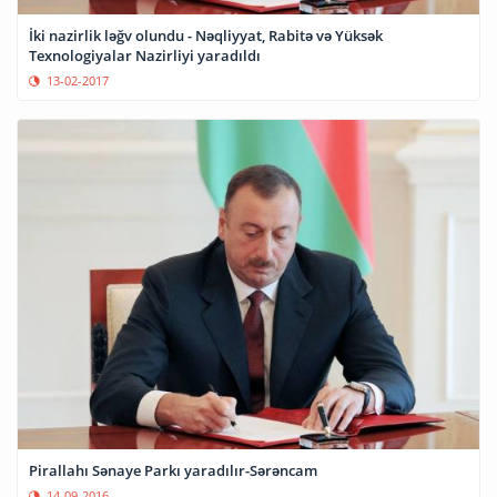
İki nazirlik ləğv olundu - Nəqliyyat, Rabitə və Yüksək
Texnologiyalar Nazirliyi yaradıldı
13-02-2017
Pirallahı Sənaye Parkı yaradılır-Sərəncam
14-09-2016