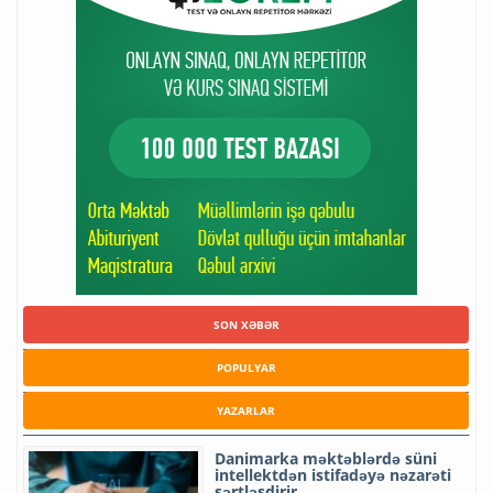
SON XƏBƏR
POPULYAR
YAZARLAR
Danimarka məktəblərdə süni
intellektdən istifadəyə nəzarəti
sərtləşdirir