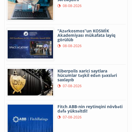
08-08-2026
“Azərkosmos”un KOSMİK
Akademiyası mükafata layiq
görülüb
08-08-2026
Kiberpolis xarici saytlara
hücumlar təşkil edən şəxsləri
saxlayıb
07-08-2026
Fitch ABB-nin reytinqini növbəti
dəfə yüksəltdi!
07-08-2026