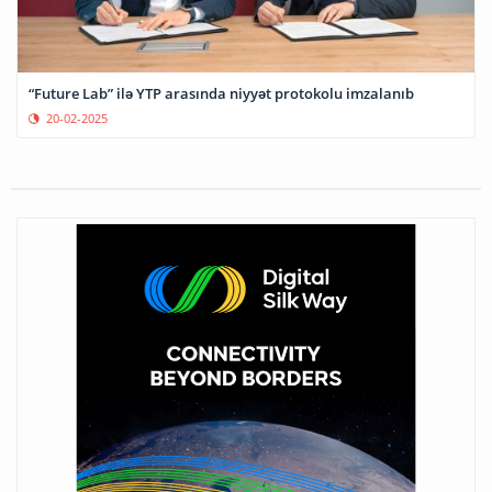
“Future Lab” ilə YTP arasında niyyət protokolu imzalanıb
20-02-2025