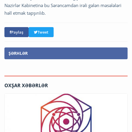
Nazirlər Kabinetinə bu Sərəncamdan irəli gələn məsələləri
həll etmək tapşırılıb.
Paylaş
Tweet
ŞƏRHLƏR
OXŞAR XƏBƏRLƏR