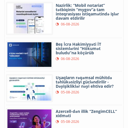
Nazirlik: “Mobil notariat”
tətbiqinin “mygov”a tam
inteqrasiyası istiqamətində işlər
davam etdirilir
06-08-2026
Beş İcra Hakimiyyəti İT
sistemlərini “Hökumət
buludu”na köçürüb
06-08-2026
Uşaqların rəqəmsal mühitdə
təhlükəsizliyi gücləndirilir -
Dəyişikliklər nəyi ehtiva edir?
05-08-2026
Azercell-dən illik “ZengimCELL”
xidməti
05-08-2026