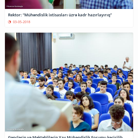
Rektor: “Mühəndislik ixtisasları üzrə kadr hazırlayırıq”
03-05-2018
Gənclərin və Məktəblilərin Yay Mühəndislik Forumu keçirilib