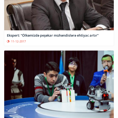
Ekspert: “Ölkəmizdə peşəkar mühəndislərə ehtiyac artır”
11-12-2017