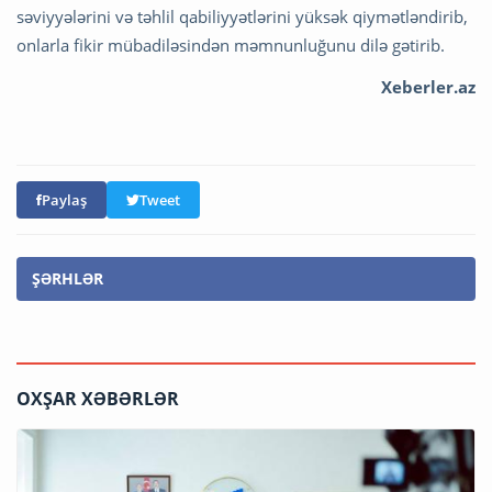
səviyyələrini və təhlil qabiliyyətlərini yüksək qiymətləndirib,
onlarla fikir mübadiləsindən məmnunluğunu dilə gətirib.
Xeberler.az
Paylaş
Tweet
ŞƏRHLƏR
OXŞAR XƏBƏRLƏR