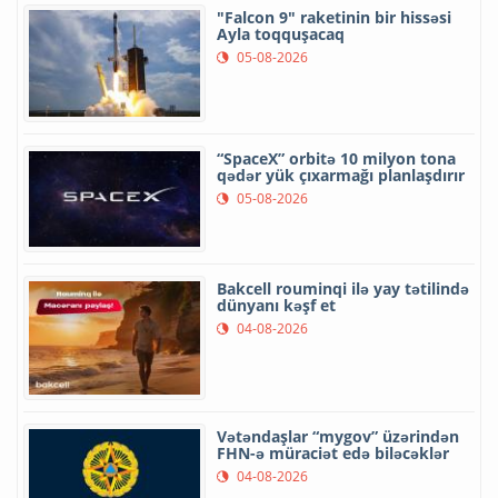
"Falcon 9" raketinin bir hissəsi
Ayla toqquşacaq
05-08-2026
“SpaceX” orbitə 10 milyon tona
qədər yük çıxarmağı planlaşdırır
05-08-2026
Bakcell rouminqi ilə yay tətilində
dünyanı kəşf et
04-08-2026
Vətəndaşlar “mygov” üzərindən
FHN-ə müraciət edə biləcəklər
04-08-2026