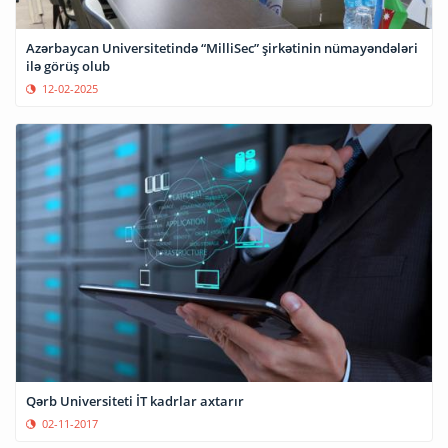
Azərbaycan Universitetində “MilliSec” şirkətinin nümayəndələri
ilə görüş olub
12-02-2025
Qərb Universiteti İT kadrlar axtarır
02-11-2017