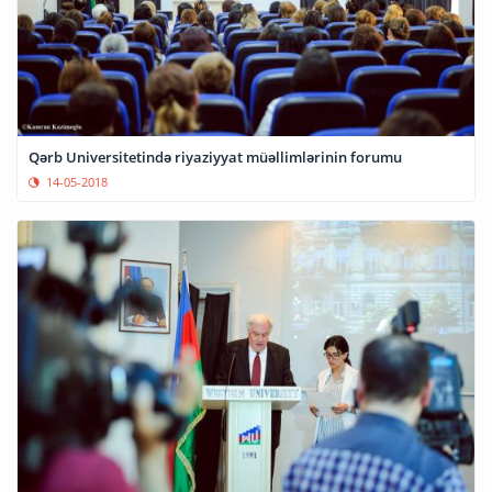
Qərb Universitetində riyaziyyat müəllimlərinin forumu
14-05-2018