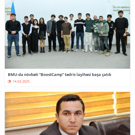
BMU-da növbəti “BoostCamp” tədris layihəsi başa çatıb
14-02-2025