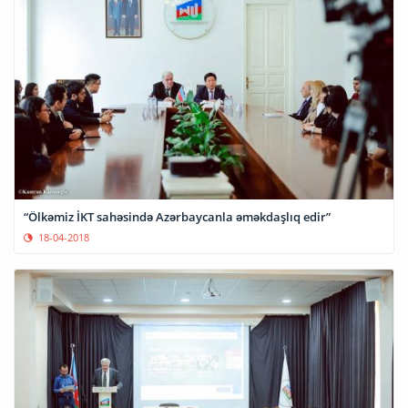
“Ölkəmiz İKT sahəsində Azərbaycanla əməkdaşlıq edir”
18-04-2018