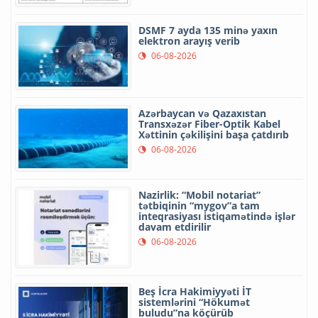
DSMF 7 ayda 135 minə yaxın
elektron arayış verib
06-08-2026
Azərbaycan və Qazaxıstan
Transxəzər Fiber-Optik Kabel
Xəttinin çəkilişini başa çatdırıb
06-08-2026
Nazirlik: “Mobil notariat”
tətbiqinin “mygov”a tam
inteqrasiyası istiqamətində işlər
davam etdirilir
06-08-2026
Beş İcra Hakimiyyəti İT
sistemlərini “Hökumət
buludu”na köçürüb