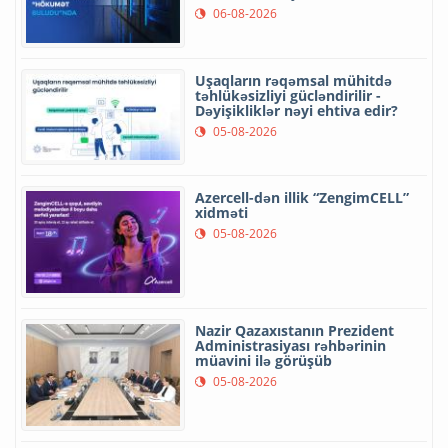
06-08-2026
Uşaqların rəqəmsal mühitdə
təhlükəsizliyi gücləndirilir -
Dəyişikliklər nəyi ehtiva edir?
05-08-2026
Azercell-dən illik “ZengimCELL”
xidməti
05-08-2026
Nazir Qazaxıstanın Prezident
Administrasiyası rəhbərinin
müavini ilə görüşüb
05-08-2026