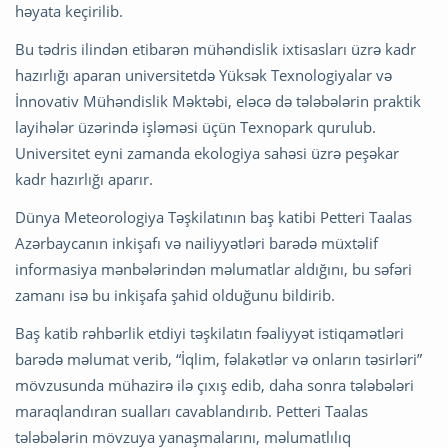
həyata keçirilib.
Bu tədris ilindən etibarən mühəndislik ixtisasları üzrə kadr
hazırlığı aparan universitetdə Yüksək Texnologiyalar və
İnnovativ Mühəndislik Məktəbi, eləcə də tələbələrin praktik
layihələr üzərində işləməsi üçün Texnopark qurulub.
Universitet eyni zamanda ekologiya sahəsi üzrə peşəkar
kadr hazırlığı aparır.
Dünya Meteorologiya Təşkilatının baş katibi Petteri Taalas
Azərbaycanın inkişafı və nailiyyətləri barədə müxtəlif
informasiya mənbələrindən məlumatlar aldığını, bu səfəri
zamanı isə bu inkişafa şahid olduğunu bildirib.
Baş katib rəhbərlik etdiyi təşkilatın fəaliyyət istiqamətləri
barədə məlumat verib, “İqlim, fəlakətlər və onların təsirləri”
mövzusunda mühazirə ilə çıxış edib, daha sonra tələbələri
maraqlandıran sualları cavablandırıb. Petteri Taalas
tələbələrin mövzuya yanaşmalarını, məlumatlılıq