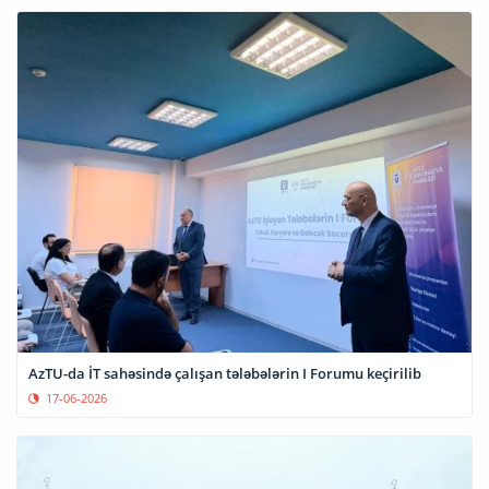
AzTU-da İT sahəsində çalışan tələbələrin I Forumu keçirilib
17-06-2026