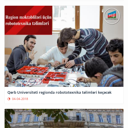
Qərb Universiteti regionda robototexnika təlimləri keçəcək
04-04-2018