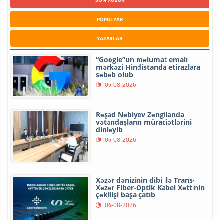
POPULYAR
YAZARLAR
“Google”un məlumat emalı
mərkəzi Hindistanda etirazlara
səbəb olub
06-08-2026
Rəşad Nəbiyev Zəngilanda
vətəndaşların müraciətlərini
dinləyib
06-08-2026
Xəzər dənizinin dibi ilə Trans-
Xəzər Fiber-Optik Kabel Xəttinin
çəkilişi başa çatıb
06-08-2026