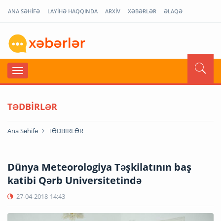
ANA SƏHİFƏ
LAYİHƏ HAQQINDA
ARXİV
XƏBƏRLƏR
ƏLAQƏ
TƏDBİRLƏR
Ana Səhifə
TƏDBİRLƏR
Dünya Meteorologiya Təşkilatının baş
katibi Qərb Universitetində
27-04-2018
14:43