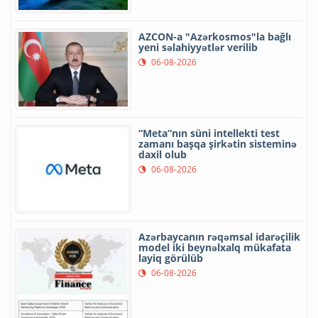
AZCON-a "Azərkosmos"la bağlı
yeni səlahiyyətlər verilib
06-08-2026
“Meta”nın süni intellekti test
zamanı başqa şirkətin sisteminə
daxil olub
06-08-2026
Azərbaycanın rəqəmsal idarəçilik
model iki beynəlxalq mükafata
layiq görülüb
06-08-2026