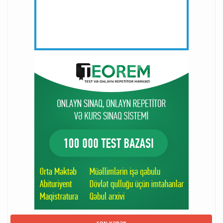
SON XƏBƏR