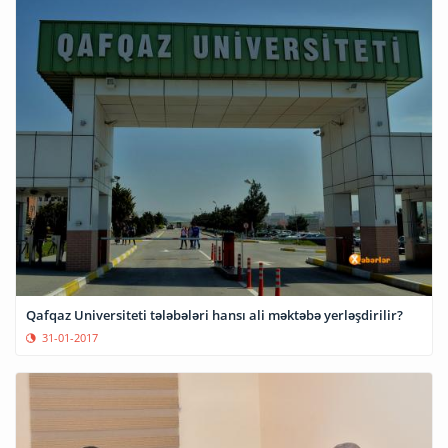
Qafqaz Universiteti tələbələri hansı ali məktəbə yerləşdirilir?
31-01-2017