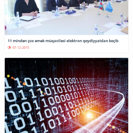
11 mindən çox əmək müqaviləsi elektron qeydiyyatdan keçib
07-12-2015