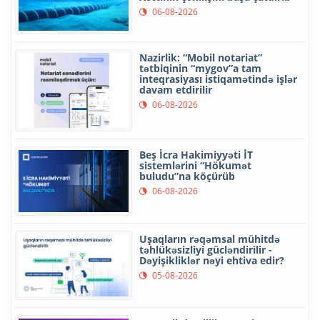
06-08-2026
Nazirlik: “Mobil notariat”
tətbiqinin “mygov”a tam
inteqrasiyası istiqamətində işlər
davam etdirilir
06-08-2026
Beş İcra Hakimiyyəti İT
sistemlərini “Hökumət
buludu”na köçürüb
06-08-2026
Uşaqların rəqəmsal mühitdə
təhlükəsizliyi gücləndirilir -
Dəyişikliklər nəyi ehtiva edir?
05-08-2026