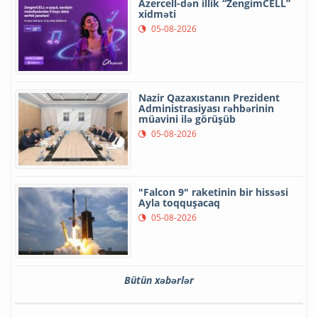
Azercell-dən illik “ZengimCELL”
xidməti
05-08-2026
Nazir Qazaxıstanın Prezident
Administrasiyası rəhbərinin
müavini ilə görüşüb
05-08-2026
"Falcon 9" raketinin bir hissəsi
Ayla toqquşacaq
05-08-2026
Bütün xəbərlər