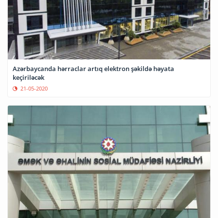
Azərbaycanda hərraclar artıq elektron şəkildə həyata
keçiriləcək
21-05-2020