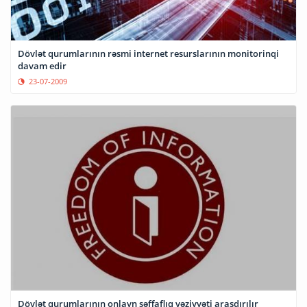
Dövlət qurumlarının rəsmi internet resurslarının monitorinqi
davam edir
23-07-2009
Dövlət qurumlarının onlayn şəffaflıq vəziyyəti araşdırılır