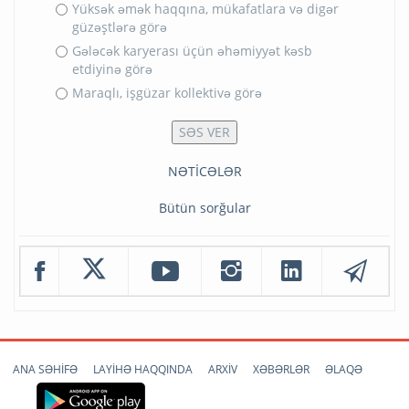
Yüksək əmək haqqına, mükafatlara və digər
güzəştlərə görə
Gələcək karyerası üçün əhəmiyyət kəsb
etdiyinə görə
Maraqlı, işgüzar kollektivə görə
NƏTİCƏLƏR
Bütün sorğular
ANA SƏHİFƏ
LAYİHƏ HAQQINDA
ARXİV
XƏBƏRLƏR
ƏLAQƏ