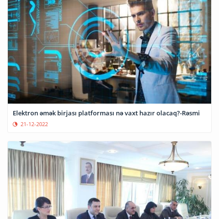
Elektron əmək birjası platforması nə vaxt hazır olacaq?-Rəsmi
21-12-2022