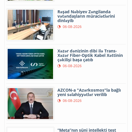
Rəşad Nəbiyev Zəngilanda
vətəndaşların müraciətlərini
dinləyib
06-08-2026
Xəzər dənizinin dibi ilə Trans-
Xəzər Fiber-Optik Kabel Xəttinin
çəkilişi başa çatıb
06-08-2026
AZCON-a "Azərkosmos"la bağlı
yeni səlahiyyətlər verilib
06-08-2026
“Meta”nın süni intellekti test