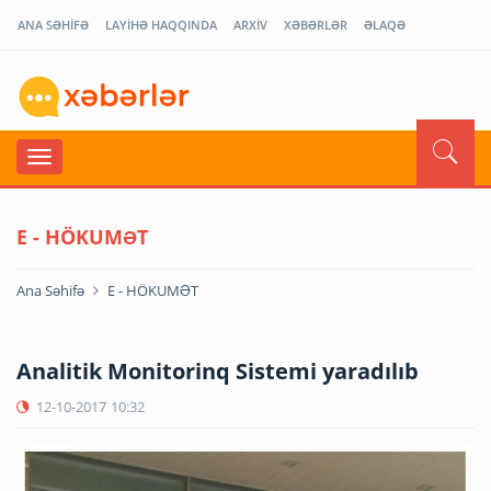
ANA SƏHİFƏ
LAYİHƏ HAQQINDA
ARXİV
XƏBƏRLƏR
ƏLAQƏ
E - HÖKUMƏT
Ana Səhifə
E - HÖKUMƏT
Analitik Monitorinq Sistemi yaradılıb
12-10-2017
10:32