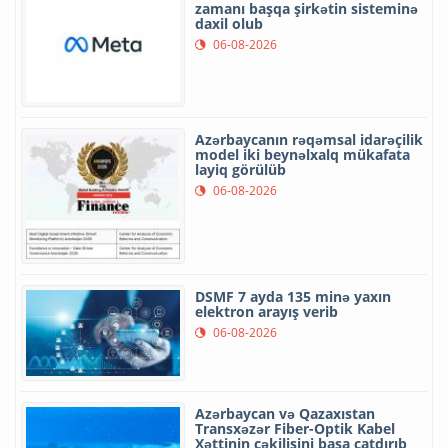
zamanı başqa şirkətin sisteminə
daxil olub
06-08-2026
Azərbaycanın rəqəmsal idarəçilik
model iki beynəlxalq mükafata
layiq görülüb
06-08-2026
DSMF 7 ayda 135 minə yaxın
elektron arayış verib
06-08-2026
Azərbaycan və Qazaxıstan
Transxəzər Fiber-Optik Kabel
Xəttinin çəkilişini başa çatdırıb