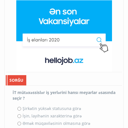
SORĞU
İT mütəxəssislər iş yerlərini hansı meyarlar əsasında
seçir ?
Şirkətin yüksək statusuna görə
İşin, layihənin xarakterinə görə
Əmək müqaviləsinin olmasına görə