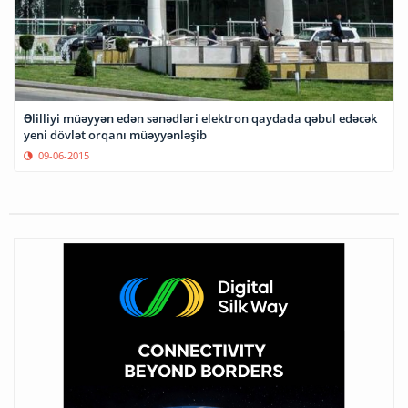
Əlilliyi müəyyən edən sənədləri elektron qaydada qəbul edəcək
yeni dövlət orqanı müəyyənləşib
09-06-2015