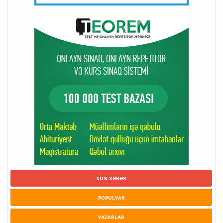
SON XƏBƏR
POPULYAR
YAZARLAR