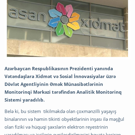
Azərbaycan Respublikasının Prezidenti yanında
Vətəndaşlara Xidmət və Sosial İnnovasiyalar üzrə
Dövlət Agentliyinin Əmək Münasibətlərinin
Monitorinqi Mərkəzi tərəfindən Analitik Monitorinq
Sistemi yaradılıb.
Belə ki, bu sistem tikilməkdə olan çoxmənzilli yaşayış
binalarının və həmin tikinti obyektlərinin inşası ilə məşğul
olan fiziki və hüquqi şəxslərin elektron reyestrinin
yaradılması və işçilərin eyniləşdirilməsini həyata keçirən