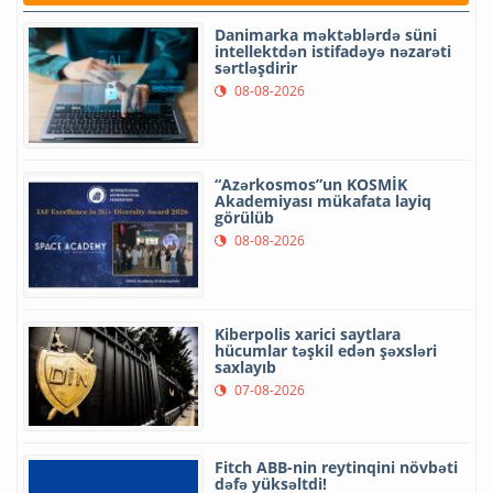
Danimarka məktəblərdə süni
intellektdən istifadəyə nəzarəti
sərtləşdirir
08-08-2026
“Azərkosmos”un KOSMİK
Akademiyası mükafata layiq
görülüb
08-08-2026
Kiberpolis xarici saytlara
hücumlar təşkil edən şəxsləri
saxlayıb
07-08-2026
Fitch ABB-nin reytinqini növbəti
dəfə yüksəltdi!