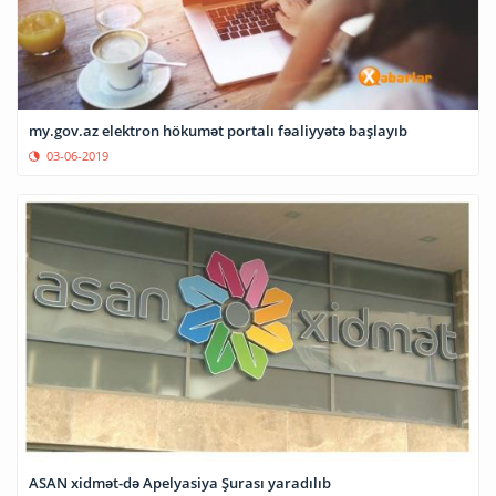
my.gov.az elektron hökumət portalı fəaliyyətə başlayıb
03-06-2019
ASAN xidmət-də Apelyasiya Şurası yaradılıb