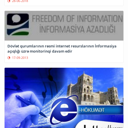
28-06-2018
Dövlət qurumlarının rəsmi internet resurslarının İnformasiya
açıqlığı üzrə monitorinqi davam edir
17-09-2013