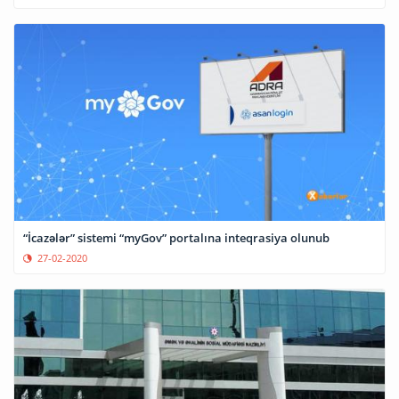
“İcazələr” sistemi “myGov” portalına inteqrasiya olunub
27-02-2020