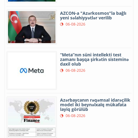
AZCON-a "Azərkosmos"la bağlı
yeni səlahiyyətlər verilib
06-08-2026
“Meta”nın süni intellekti test
zamanı başqa şirkətin sisteminə
daxil olub
06-08-2026
Azərbaycanın rəqəmsal idarəçilik
model iki beynəlxalq mükafata
layiq görülüb
06-08-2026