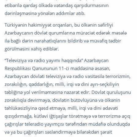
etibarilə qardaş ölkədə vətəndaş qarşıdurmasının
dərinləşməsinə yönələn addımlar atıb.
Türkiyənin hakimiyyət orqanları, bu ölkənin səfirliyi
Azərbaycanın dövlət qurumlarına müraciət edərək məsələ
ilə bağlı dərin narahatlıqlarını bildirib və müvafiq tədbir
görülməsini xahiş ediblər.
“Televiziya və radio yayımı haqqında” Azərbaycan
Respublikası Qanununun 11-ci maddəsinə əsasən,
Azərbaycan dövləti televiziya və radio vasitəsilə terrorizmin,
zorakılığın, qəddarlığın, milli, irqi və dini ayrı-seçkiliyin
təbliğinə yol verilməməsinə nəzarət edir. Dövlət quruluşunu
zorakılıqla devirməyə, dövlətin bütövlüyünə və ölkənin
təhlükəsizliyinə qəsd etməyə, milli, irqi və dini ədavəti
qızışdırmağa, kütləvi iğtişaşlar törətməyə və terrorizmə açıq
çağırışlar teleradio yayımçısı tərəfindən müdafiə olunduqda
və ya bu çağırışları səsləndirməyə bilərəkdən şərait