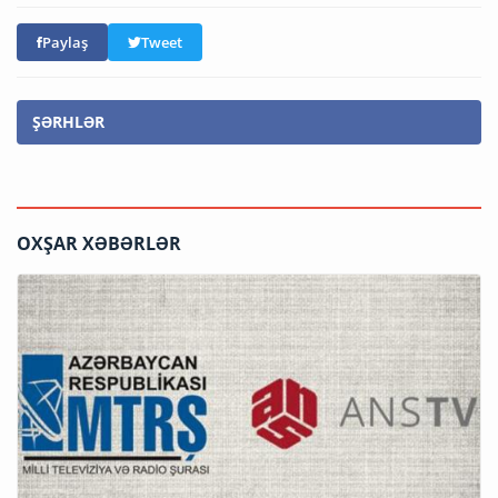
Paylaş
Tweet
ŞƏRHLƏR
OXŞAR XƏBƏRLƏR