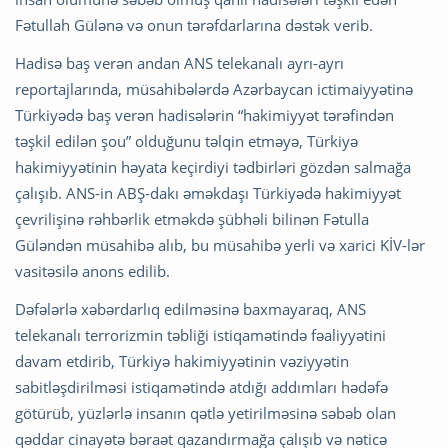
Fətullah Gülənə və onun tərəfdarlarına dəstək verib.
Hadisə baş verən andan ANS telekanalı ayrı-ayrı
reportajlarında, müsahibələrdə Azərbaycan ictimaiyyətinə
Türkiyədə baş verən hadisələrin “hakimiyyət tərəfindən
təşkil edilən şou” olduğunu təlqin etməyə, Türkiyə
hakimiyyətinin həyata keçirdiyi tədbirləri gözdən salmağa
çalışıb. ANS-in ABŞ-dakı əməkdaşı Türkiyədə hakimiyyət
çevrilişinə rəhbərlik etməkdə şübhəli bilinən Fətulla
Güləndən müsahibə alıb, bu müsahibə yerli və xarici KİV-lər
vasitəsilə anons edilib.
Dəfələrlə xəbərdarlıq edilməsinə baxmayaraq, ANS
telekanalı terrorizmin təbliği istiqamətində fəaliyyətini
davam etdirib, Türkiyə hakimiyyətinin vəziyyətin
sabitləşdirilməsi istiqamətində atdığı addımları hədəfə
götürüb, yüzlərlə insanın qətlə yetirilməsinə səbəb olan
qəddar cinayətə bəraət qazandırmağa çalışıb və nəticə