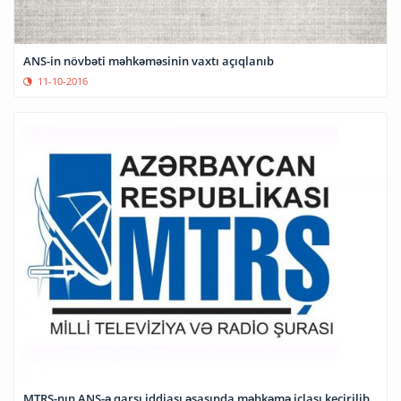
ANS-in növbəti məhkəməsinin vaxtı açıqlanıb
11-10-2016
MTRŞ-nın ANS-ə qarşı iddiası əsasında məhkəmə iclası keçirilib