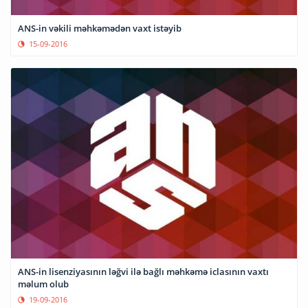
ANS-in vəkili məhkəmədən vaxt istəyib
15-09-2016
ANS-in lisenziyasının ləğvi ilə bağlı məhkəmə iclasının vaxtı
məlum olub
19-09-2016