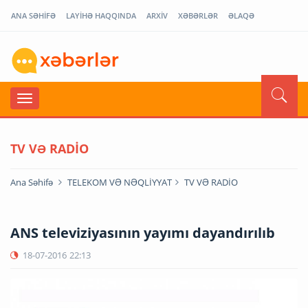
ANA SƏHİFƏ
LAYİHƏ HAQQINDA
ARXİV
XƏBƏRLƏR
ƏLAQƏ
TV VƏ RADİO
Ana Səhifə
TELEKOM VƏ NƏQLİYYAT
TV VƏ RADİO
ANS televiziyasının yayımı dayandırılıb
18-07-2016
22:13