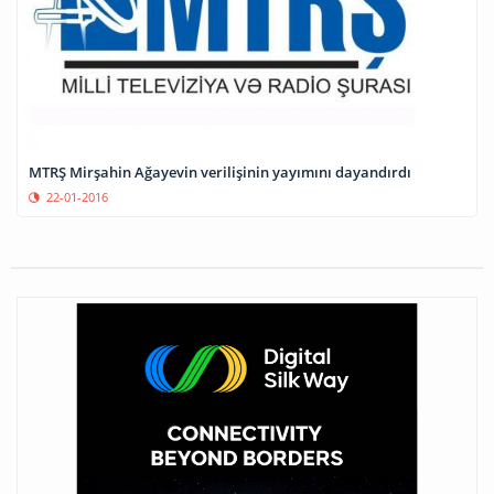
MTRŞ Mirşahin Ağayevin verilişinin yayımını dayandırdı
22-01-2016