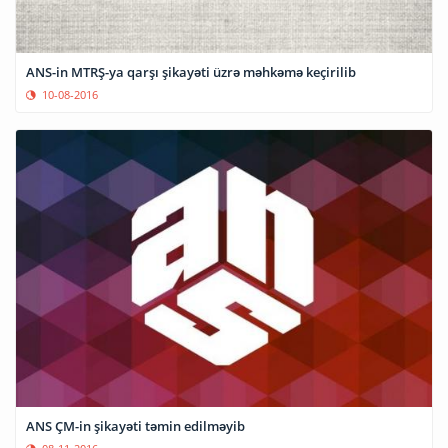
ANS-in MTRŞ-ya qarşı şikayəti üzrə məhkəmə keçirilib
10-08-2016
ANS ÇM-in şikayəti təmin edilməyib