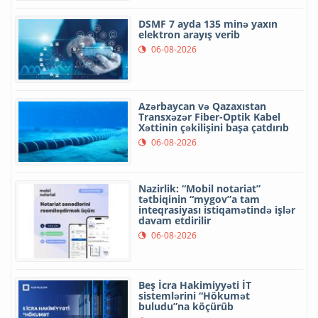
DSMF 7 ayda 135 minə yaxın
elektron arayış verib
06-08-2026
Azərbaycan və Qazaxıstan
Transxəzər Fiber-Optik Kabel
Xəttinin çəkilişini başa çatdırıb
06-08-2026
Nazirlik: “Mobil notariat”
tətbiqinin “mygov”a tam
inteqrasiyası istiqamətində işlər
davam etdirilir
06-08-2026
Beş İcra Hakimiyyəti İT
sistemlərini “Hökumət
buludu”na köçürüb