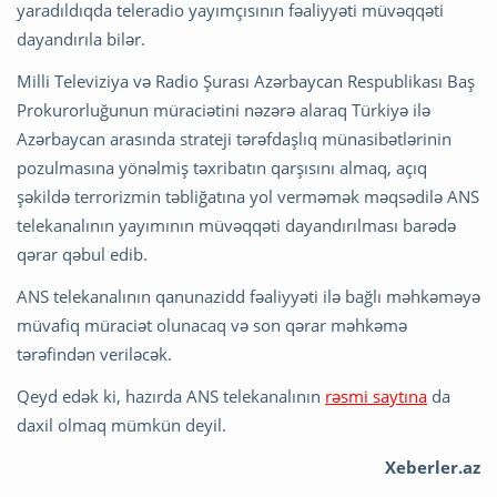
yaradıldıqda teleradio yayımçısının fəaliyyəti müvəqqəti
dayandırıla bilər.
Milli Televiziya və Radio Şurası Azərbaycan Respublikası Baş
Prokurorluğunun müraciətini nəzərə alaraq Türkiyə ilə
Azərbaycan arasında strateji tərəfdaşlıq münasibətlərinin
pozulmasına yönəlmiş təxribatın qarşısını almaq, açıq
şəkildə terrorizmin təbliğatına yol verməmək məqsədilə ANS
telekanalının yayımının müvəqqəti dayandırılması barədə
qərar qəbul edib.
ANS telekanalının qanunazidd fəaliyyəti ilə bağlı məhkəməyə
müvafiq müraciət olunacaq və son qərar məhkəmə
tərəfindən veriləcək.
Qeyd edək ki, hazırda ANS telekanalının
rəsmi saytına
da
daxil olmaq mümkün deyil.
Xeberler.az