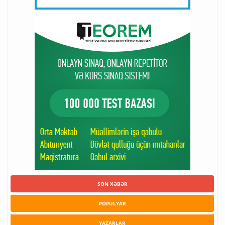
SON XƏBƏR
POPULYAR
YAZARLAR