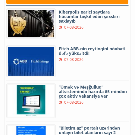
Kiberpolis xarici saytlara
hücumlar təşkil edən şəxsləri
saxlayıb
07-08-2026
Fitch ABB-nin reytinqini növbəti
dəfə yüksəltdi!
07-08-2026
“Əmək və Məşğulluq”
altsistemində hazırda 65 mindən
çox aktiv vakansiya var
07-08-2026
“Biletim.az” portalı üzərindən
onlayn bilet alanların sayı 2