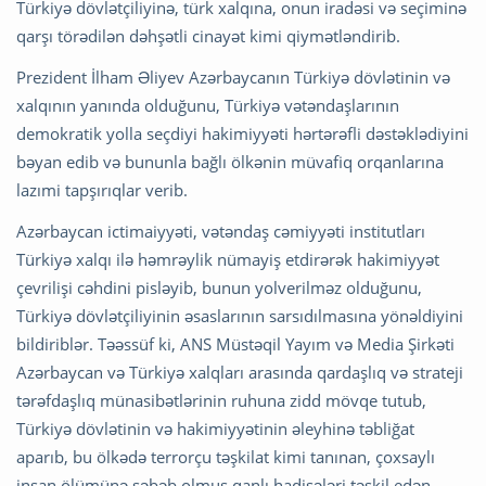
Türkiyə dövlətçiliyinə, türk xalqına, onun iradəsi və seçiminə
qarşı törədilən dəhşətli cinayət kimi qiymətləndirib.
Prezident İlham Əliyev Azərbaycanın Türkiyə dövlətinin və
xalqının yanında olduğunu, Türkiyə vətəndaşlarının
demokratik yolla seçdiyi hakimiyyəti hərtərəfli dəstəklədiyini
bəyan edib və bununla bağlı ölkənin müvafiq orqanlarına
lazımi tapşırıqlar verib.
Azərbaycan ictimaiyyəti, vətəndaş cəmiyyəti institutları
Türkiyə xalqı ilə həmrəylik nümayiş etdirərək hakimiyyət
çevrilişi cəhdini pisləyib, bunun yolverilməz olduğunu,
Türkiyə dövlətçiliyinin əsaslarının sarsıdılmasına yönəldiyini
bildiriblər. Təəssüf ki, ANS Müstəqil Yayım və Media Şirkəti
Azərbaycan və Türkiyə xalqları arasında qardaşlıq və strateji
tərəfdaşlıq münasibətlərinin ruhuna zidd mövqe tutub,
Türkiyə dövlətinin və hakimiyyətinin əleyhinə təbliğat
aparıb, bu ölkədə terrorçu təşkilat kimi tanınan, çoxsaylı
insan ölümünə səbəb olmuş qanlı hadisələri təşkil edən