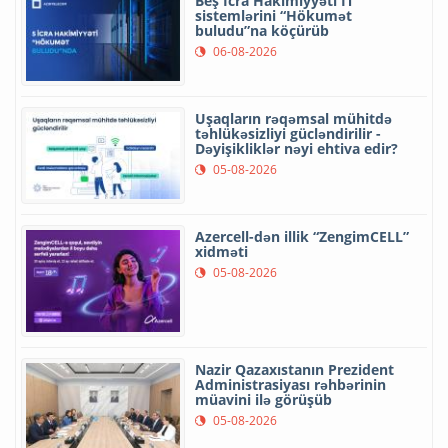
Beş İcra Hakimiyyəti İT
sistemlərini “Hökumət
buludu”na köçürüb
06-08-2026
Uşaqların rəqəmsal mühitdə
təhlükəsizliyi gücləndirilir -
Dəyişikliklər nəyi ehtiva edir?
05-08-2026
Azercell-dən illik “ZengimCELL”
xidməti
05-08-2026
Nazir Qazaxıstanın Prezident
Administrasiyası rəhbərinin
müavini ilə görüşüb
05-08-2026