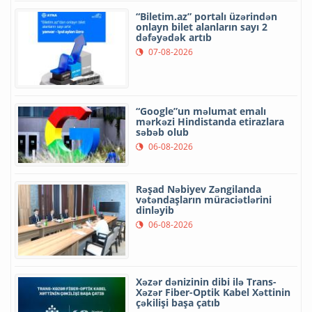
“Biletim.az” portalı üzərindən
onlayn bilet alanların sayı 2
dəfəyədək artıb
07-08-2026
“Google”un məlumat emalı
mərkəzi Hindistanda etirazlara
səbəb olub
06-08-2026
Rəşad Nəbiyev Zəngilanda
vətəndaşların müraciətlərini
dinləyib
06-08-2026
Xəzər dənizinin dibi ilə Trans-
Xəzər Fiber-Optik Kabel Xəttinin
çəkilişi başa çatıb