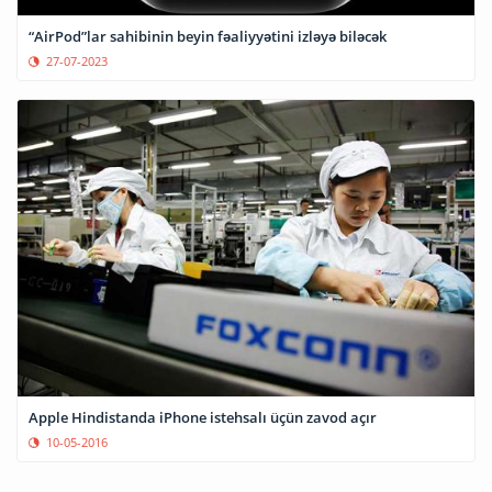
“AirPod”lar sahibinin beyin fəaliyyətini izləyə biləcək
27-07-2023
Apple Hindistanda iPhone istehsalı üçün zavod açır
10-05-2016