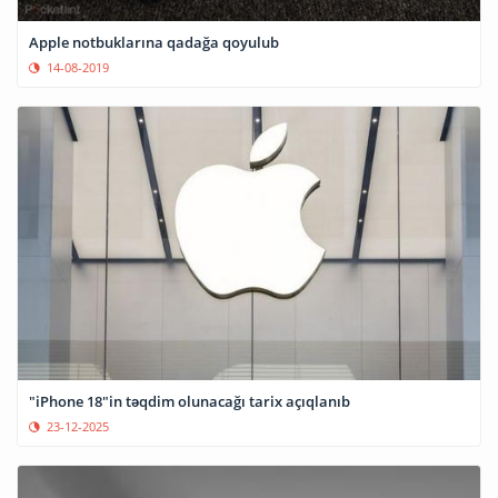
Apple notbuklarına qadağa qoyulub
14-08-2019
"iPhone 18"in təqdim olunacağı tarix açıqlanıb
23-12-2025