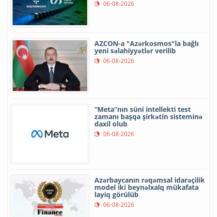
06-08-2026
AZCON-a "Azərkosmos"la bağlı
yeni səlahiyyətlər verilib
06-08-2026
“Meta”nın süni intellekti test
zamanı başqa şirkətin sisteminə
daxil olub
06-08-2026
Azərbaycanın rəqəmsal idarəçilik
model iki beynəlxalq mükafata
layiq görülüb
06-08-2026