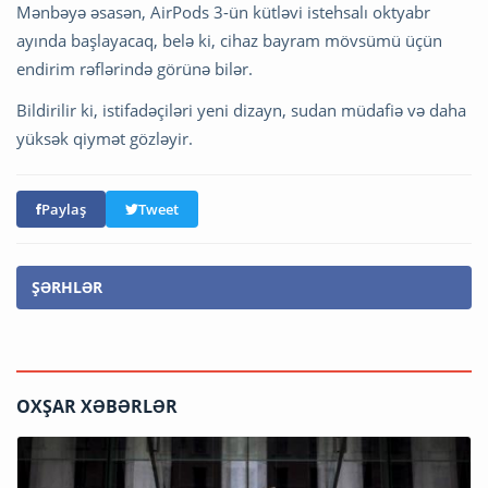
Mənbəyə əsasən, AirPods 3-ün kütləvi istehsalı oktyabr
ayında başlayacaq, belə ki, cihaz bayram mövsümü üçün
endirim rəflərində görünə bilər.
Bildirilir ki, istifadəçiləri yeni dizayn, sudan müdafiə və daha
yüksək qiymət gözləyir.
Paylaş
Tweet
ŞƏRHLƏR
OXŞAR XƏBƏRLƏR