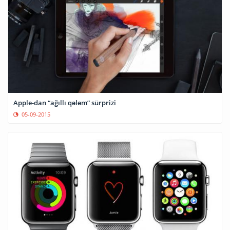
Apple-dan “ağıllı qələm” sürprizi
05-09-2015