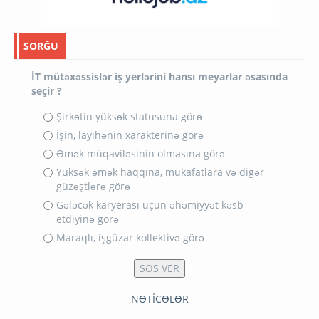
SORĞU
İT mütəxəssislər iş yerlərini hansı meyarlar əsasında
seçir ?
Şirkətin yüksək statusuna görə
İşin, layihənin xarakterinə görə
Əmək müqaviləsinin olmasına görə
Yüksək əmək haqqına, mükafatlara və digər
güzəştlərə görə
Gələcək karyerası üçün əhəmiyyət kəsb
etdiyinə görə
Maraqlı, işgüzar kollektivə görə
NƏTİCƏLƏR