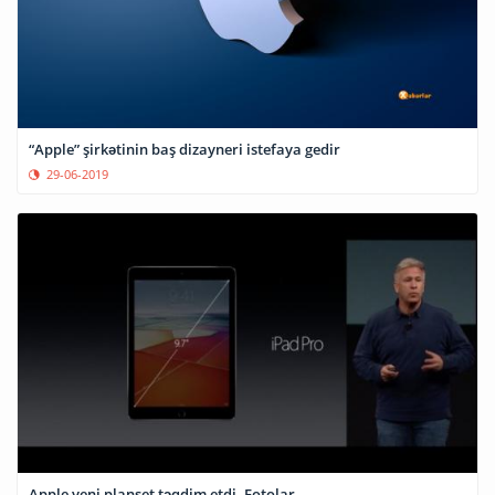
“Apple” şirkətinin baş dizayneri istefaya gedir
29-06-2019
Apple yeni planşet təqdim etdi- Fotolar