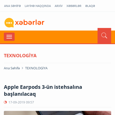
ANA SƏHİFƏ
LAYİHƏ HAQQINDA
ARXİV
XƏBƏRLƏR
ƏLAQƏ
TEXNOLOGİYA
Ana Səhifə
TEXNOLOGİYA
Apple Earpods 3-ün istehsalına
başlanılacaq
17-09-2019
09:57