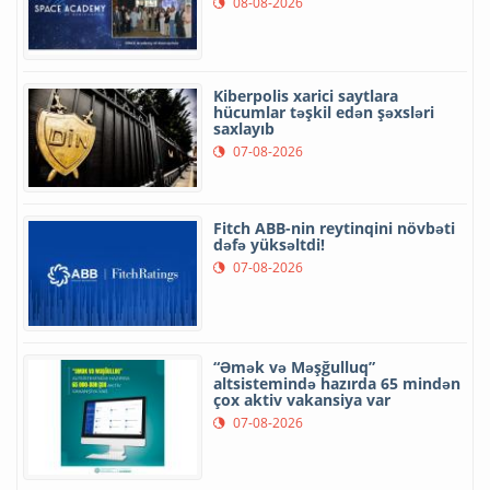
08-08-2026
Kiberpolis xarici saytlara
hücumlar təşkil edən şəxsləri
saxlayıb
07-08-2026
Fitch ABB-nin reytinqini növbəti
dəfə yüksəltdi!
07-08-2026
“Əmək və Məşğulluq”
altsistemində hazırda 65 mindən
çox aktiv vakansiya var
07-08-2026