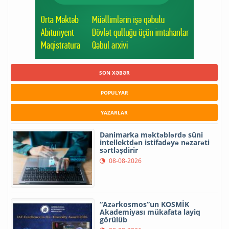
SON XƏBƏR
POPULYAR
YAZARLAR
Danimarka məktəblərdə süni
intellektdən istifadəyə nəzarəti
sərtləşdirir
08-08-2026
“Azərkosmos”un KOSMİK
Akademiyası mükafata layiq
görülüb