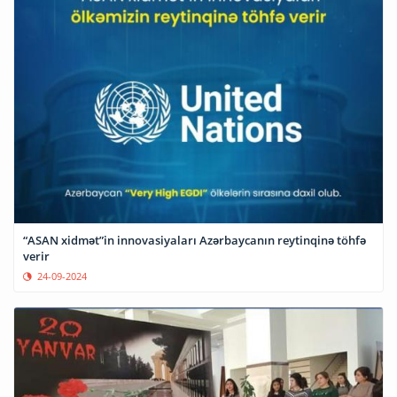
“ASAN xidmət”in innovasiyaları Azərbaycanın reytinqinə töhfə
verir
24-09-2024