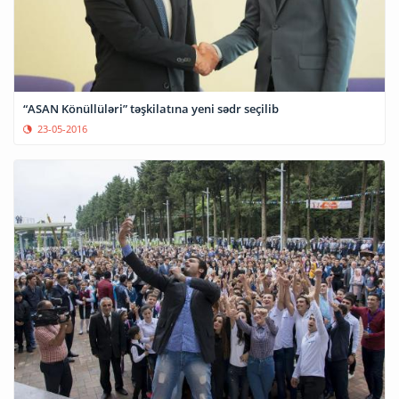
“ASAN Könüllüləri” təşkilatına yeni sədr seçilib
23-05-2016