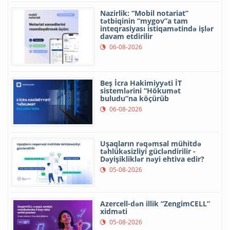
Nazirlik: “Mobil notariat”
tətbiqinin “mygov”a tam
inteqrasiyası istiqamətində işlər
davam etdirilir
06-08-2026
Beş İcra Hakimiyyəti İT
sistemlərini “Hökumət
buludu”na köçürüb
06-08-2026
Uşaqların rəqəmsal mühitdə
təhlükəsizliyi gücləndirilir -
Dəyişikliklər nəyi ehtiva edir?
05-08-2026
Azercell-dən illik “ZengimCELL”
xidməti
05-08-2026