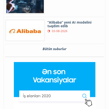
“Alibaba” yeni AI modelini
təqdim edib
03-08-2026
Bütün xəbərlər