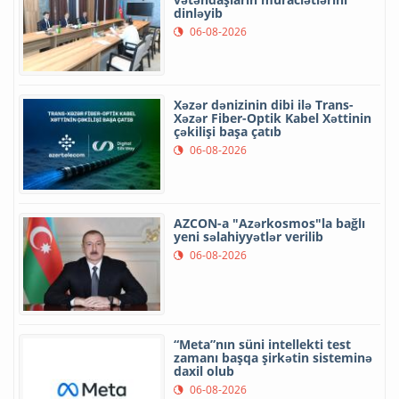
dinləyib
06-08-2026
Xəzər dənizinin dibi ilə Trans-
Xəzər Fiber-Optik Kabel Xəttinin
çəkilişi başa çatıb
06-08-2026
AZCON-a "Azərkosmos"la bağlı
yeni səlahiyyətlər verilib
06-08-2026
“Meta”nın süni intellekti test
zamanı başqa şirkətin sisteminə
daxil olub
06-08-2026