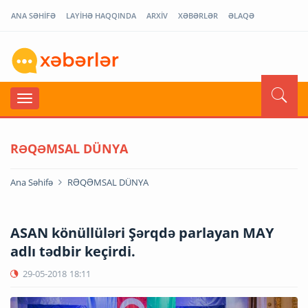
ANA SƏHİFƏ
LAYİHƏ HAQQINDA
ARXİV
XƏBƏRLƏR
ƏLAQƏ
RƏQƏMSAL DÜNYA
Ana Səhifə
RƏQƏMSAL DÜNYA
ASAN könüllüləri Şərqdə parlayan MAY
adlı tədbir keçirdi.
29-05-2018
18:11