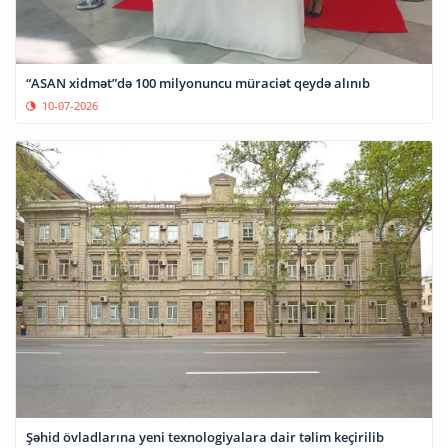
“ASAN xidmət”də 100 milyonuncu müraciət qeydə alınıb
10-07-2026
Şəhid övladlarına yeni texnologiyalara dair təlim keçirilib