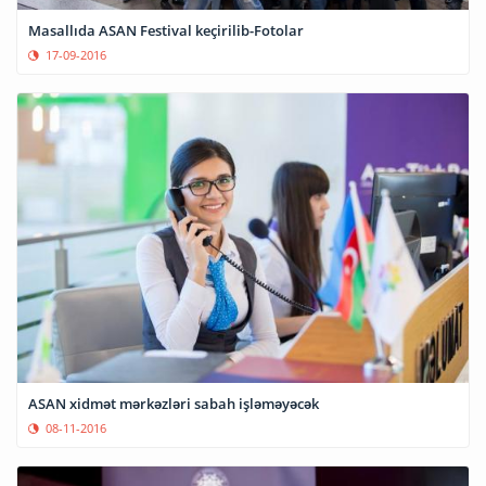
Masallıda ASAN Festival keçirilib-Fotolar
17-09-2016
ASAN xidmət mərkəzləri sabah işləməyəcək
08-11-2016