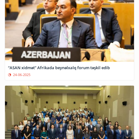
“ASAN xidmət” Afrikada beynəlxalq forum təşkil edib
24-06-2025