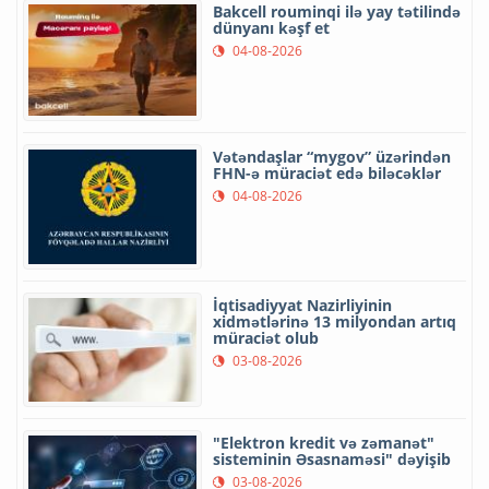
Bakcell rouminqi ilə yay tətilində
dünyanı kəşf et
04-08-2026
Vətəndaşlar “mygov” üzərindən
FHN-ə müraciət edə biləcəklər
04-08-2026
İqtisadiyyat Nazirliyinin
xidmətlərinə 13 milyondan artıq
müraciət olub
03-08-2026
"Elektron kredit və zəmanət"
sisteminin Əsasnaməsi" dəyişib
03-08-2026