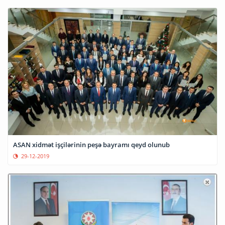
ASAN xidmət işçilərinin peşə bayramı qeyd olunub
29-12-2019