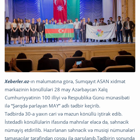
Xeberler.az
-ın məlumatına görə, Sumqayıt ASAN xidmət
mərkəzinin könüllüləri 28 may Azərbaycan Xalq
Cumhuriyyətinin 100 illiyi və Respublika Günü münasibəti
ilə “Şərqdə parlayan MAY” adlı tədbir keçirib.
Tədbirdə 30-a yaxın cari və məzun könüllü iştirak edib.
İstedadlı könüllülərin ifasında mahnılar eləcə də, səhnəcik
nümayiş etdirilib. Hazırlanan səhnəcik və musiqi nümunələri
tamaşaçılar tərəfindən coşqu ilə qarşılanıb.Tədbirin sonunda