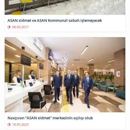
ASAN xidmət və ASAN Kommunal sabah işləməyəcək
08-05-2017
Naxçıvan “ASAN xidmət” mərkəzinin açılışı olub
18-05-2023