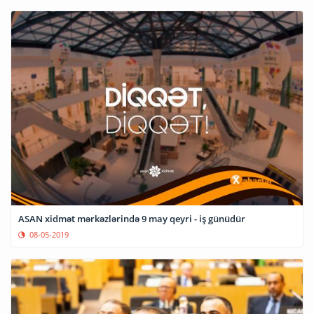
ASAN xidmət mərkəzlərində 9 may qeyri - iş günüdür
08-05-2019