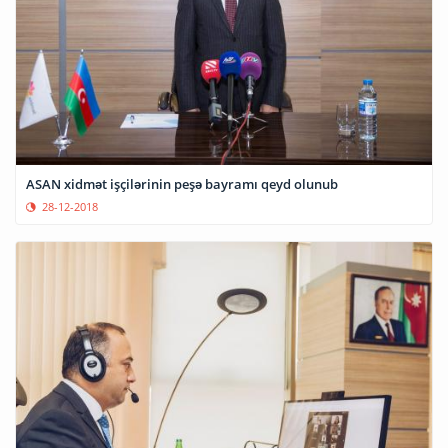
ASAN xidmət işçilərinin peşə bayramı qeyd olunub
28-12-2018