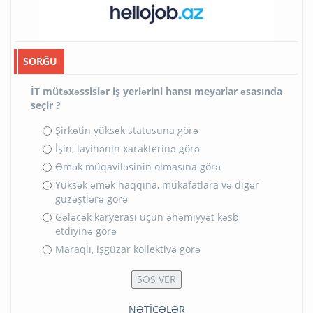
SORĞU
İT mütəxəssislər iş yerlərini hansı meyarlar əsasında
seçir ?
Şirkətin yüksək statusuna görə
İşin, layihənin xarakterinə görə
Əmək müqaviləsinin olmasına görə
Yüksək əmək haqqına, mükafatlara və digər
güzəştlərə görə
Gələcək karyerası üçün əhəmiyyət kəsb
etdiyinə görə
Maraqlı, işgüzar kollektivə görə
NƏTİCƏLƏR