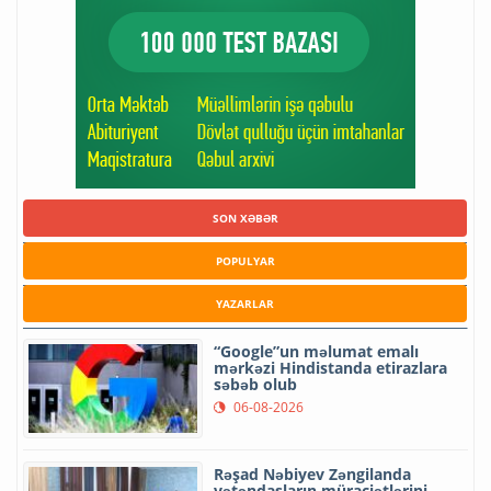
SON XƏBƏR
POPULYAR
YAZARLAR
“Google”un məlumat emalı
mərkəzi Hindistanda etirazlara
səbəb olub
06-08-2026
Rəşad Nəbiyev Zəngilanda
vətəndaşların müraciətlərini