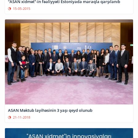
“ASAN xidmət”-in fəaliyyəti Estoniyada maraqla qarşılanıb
15-05-2015
ASAN Məktub layihəsinin 3 yaşı qeyd olunub
21-11-2018