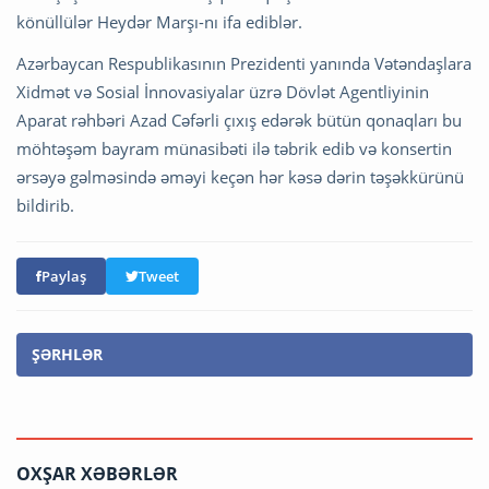
könüllülər Heydər Marşı-nı ifa ediblər.
Azərbaycan Respublikasının Prezidenti yanında Vətəndaşlara
Xidmət və Sosial İnnovasiyalar üzrə Dövlət Agentliyinin
Aparat rəhbəri Azad Cəfərli çıxış edərək bütün qonaqları bu
möhtəşəm bayram münasibəti ilə təbrik edib və konsertin
ərsəyə gəlməsində əməyi keçən hər kəsə dərin təşəkkürünü
bildirib.
Paylaş
Tweet
ŞƏRHLƏR
OXŞAR XƏBƏRLƏR