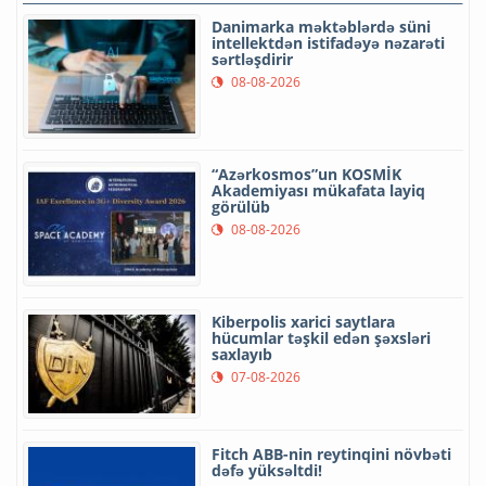
Danimarka məktəblərdə süni
intellektdən istifadəyə nəzarəti
sərtləşdirir
08-08-2026
“Azərkosmos”un KOSMİK
Akademiyası mükafata layiq
görülüb
08-08-2026
Kiberpolis xarici saytlara
hücumlar təşkil edən şəxsləri
saxlayıb
07-08-2026
Fitch ABB-nin reytinqini növbəti
dəfə yüksəltdi!