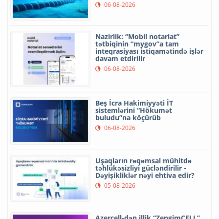
06-08-2026
Nazirlik: “Mobil notariat”
tətbiqinin “mygov”a tam
inteqrasiyası istiqamətində işlər
davam etdirilir
06-08-2026
Beş İcra Hakimiyyəti İT
sistemlərini “Hökumət
buludu”na köçürüb
06-08-2026
Uşaqların rəqəmsal mühitdə
təhlükəsizliyi gücləndirilir -
Dəyişikliklər nəyi ehtiva edir?
05-08-2026
Azercell-dən illik “ZengimCELL”