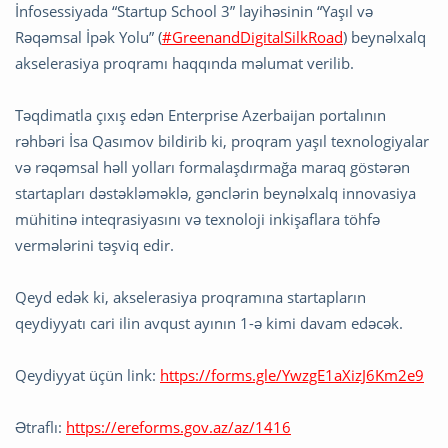
İnfosessiyada “Startup School 3” layihəsinin “Yaşıl və
Rəqəmsal İpək Yolu” (
#GreenandDigitalSilkRoad
) beynəlxalq
akselerasiya proqramı haqqında məlumat verilib.
Təqdimatla çıxış edən
Enterprise Azerbaijan
portalının
rəhbəri İsa Qasımov bildirib ki, proqram yaşıl texnologiyalar
və rəqəmsal həll yolları formalaşdırmağa maraq göstərən
startapları dəstəkləməklə, gənclərin beynəlxalq innovasiya
mühitinə inteqrasiyasını və texnoloji inkişaflara töhfə
vermələrini təşviq edir.
Qeyd edək ki, akselerasiya proqramına startapların
qeydiyyatı cari ilin avqust ayının 1-ə kimi davam edəcək.
Qeydiyyat üçün link:
https://forms.gle/YwzgE1aXizJ6Km2e9
Ətraflı:
https://ereforms.gov.az/az/1416