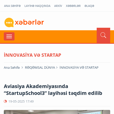
ANA SƏHİFƏ
LAYİHƏ HAQQINDA
ARXİV
XƏBƏRLƏR
ƏLAQƏ
İNNOVASİYA VƏ STARTAP
Ana Səhifə
RƏQƏMSAL DÜNYA
İNNOVASİYA VƏ STARTAP
Aviasiya Akademiyasında
“StartupSchool3” layihəsi təqdim edilib
19-05-2025
17:49