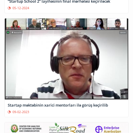
“Startup School 2” layihəsinin final mərhələsi keçiriləcək
05-12-2024
Startap məktəbinin xarici mentorları ilə görüş keçirilib
09-02-2023