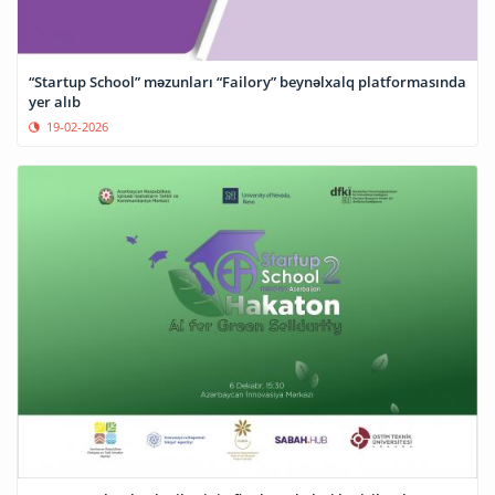
“Startup School” məzunları “Failory” beynəlxalq platformasında
yer alıb
19-02-2026