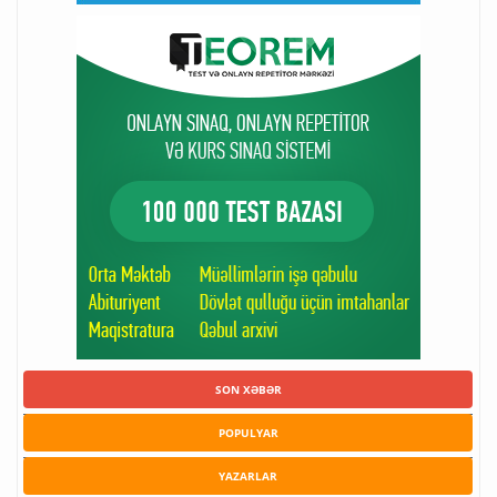
SON XƏBƏR
POPULYAR
YAZARLAR