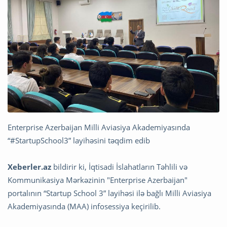
Enterprise Azerbaijan
Milli Aviasiya Akademiyası
nda
“
#StartupSchool3
” layihəsini təqdim edib
Xeberler.az
bildirir ki, İqtisadi İslahatların Təhlili və
Kommunikasiya Mərkəzinin "Enterprise Azerbaijan"
portalının “Startup School 3” layihəsi ilə bağlı Milli Aviasiya
Akademiyasında (MAA) infosessiya keçirilib.