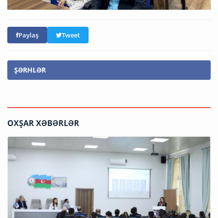
Paylaş
Tweet
ŞƏRHLƏR
OXŞAR XƏBƏRLƏR