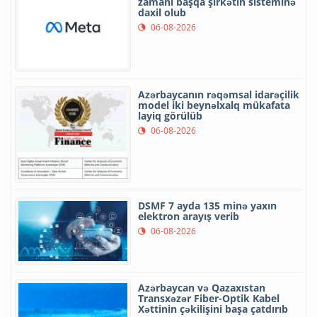
zamanı başqa şirkətin sisteminə
daxil olub
06-08-2026
Azərbaycanın rəqəmsal idarəçilik
model iki beynəlxalq mükafata
layiq görülüb
06-08-2026
DSMF 7 ayda 135 minə yaxın
elektron arayış verib
06-08-2026
Azərbaycan və Qazaxıstan
Transxəzər Fiber-Optik Kabel
Xəttinin çəkilişini başa çatdırıb