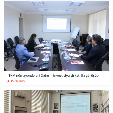
İİTKM nümayəndələri Qətərin investisiya şirkəti ilə görüşüb
15-08-2025