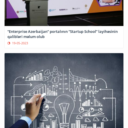
“Enterprise Azerbaijan” portalının “Startup School” layihəsinin
qalibləri məlum olub
19-05-2023