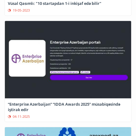
Vüsal Qasımlı: "10 startapdan 1-i inkişaf edə bilir"
19-05-2023
“Enterprise Azerbaijan” “IDDA Awards 2025” müsabiqəsində
iştirak edir
04-11-2025