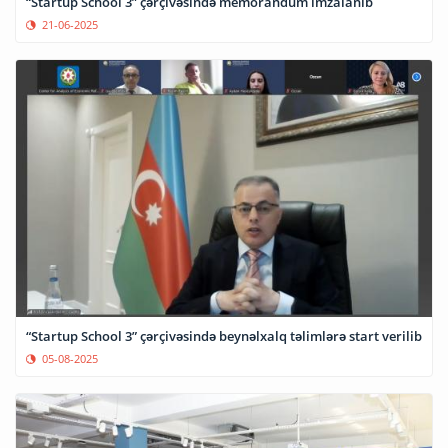
“Startup School 3” çərçivəsində memorandum imzalanıb
21-06-2025
“Startup School 3” çərçivəsində beynəlxalq təlimlərə start verilib
05-08-2025