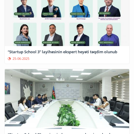
“Startup School 3” layihəsinin ekspert heyəti təqdim olunub
25-06-2025