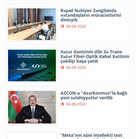
Rəşad Nəbiyev Zəngilanda
vətəndaşların müraciətlərini
dinləyib
06-08-2026
Xəzər dənizinin dibi ilə Trans-
Xəzər Fiber-Optik Kabel Xəttinin
çəkilişi başa çatıb
06-08-2026
AZCON-a "Azərkosmos"la bağlı
yeni səlahiyyətlər verilib
06-08-2026
“Meta”nın süni intellekti test