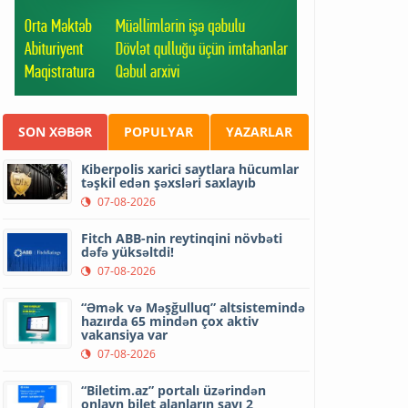
SON XƏBƏR
POPULYAR
YAZARLAR
Kiberpolis xarici saytlara hücumlar
təşkil edən şəxsləri saxlayıb
07-08-2026
Fitch ABB-nin reytinqini növbəti
dəfə yüksəltdi!
07-08-2026
“Əmək və Məşğulluq” altsistemində
hazırda 65 mindən çox aktiv
vakansiya var
07-08-2026
“Biletim.az” portalı üzərindən
onlayn bilet alanların sayı 2