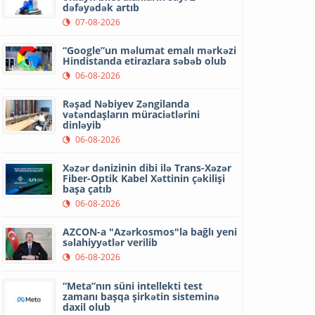
dəfəyədək artıb
07-08-2026
“Google”un məlumat emalı mərkəzi
Hindistanda etirazlara səbəb olub
06-08-2026
Rəşad Nəbiyev Zəngilanda
vətəndaşların müraciətlərini
dinləyib
06-08-2026
Xəzər dənizinin dibi ilə Trans-Xəzər
Fiber-Optik Kabel Xəttinin çəkilişi
başa çatıb
06-08-2026
AZCON-a "Azərkosmos"la bağlı yeni
səlahiyyətlər verilib
06-08-2026
“Meta”nın süni intellekti test
zamanı başqa şirkətin sisteminə
daxil olub