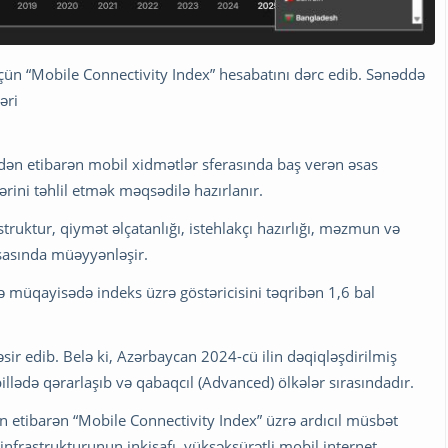
çün “Mobile Connectivity Index” hesabatını dərc edib. Sənəddə
əri
ildən etibarən mobil xidmətlər sferasında baş verən əsas
rini təhlil etmək məqsədilə hazırlanır.
uktur, qiymət əlçatanlığı, istehlakçı hazırlığı, məzmun və
sasında müəyyənləşir.
ə müqayisədə indeks üzrə göstəricisini təqribən 1,6 bal
ir edib. Belə ki, Azərbaycan 2024-cü ilin dəqiqləşdirilmiş
pillədə qərarlaşıb və qabaqcıl (Advanced) ölkələr sırasındadır.
n etibarən “Mobile Connectivity Index” üzrə ardıcıl müsbət
infrastrukturunun inkişafı, yüksəksürətli mobil internet