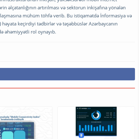
in əlçatanlığının artırılması və sektorun inkişafına yönələn
axşılaşmasına mühüm töhfə verib. Bu istiqamətdə İnformasiya və
 həyata keçirdiyi tədbirlər və təşəbbüslər Azərbaycanın
ə əhəmiyyətli rol oynayıb.