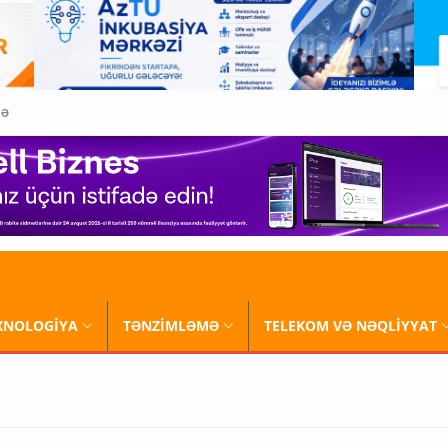
QƏ
XNOLOGİYA
TƏNZİMLƏMƏ
TELEKOM VƏ NƏQLİYYAT