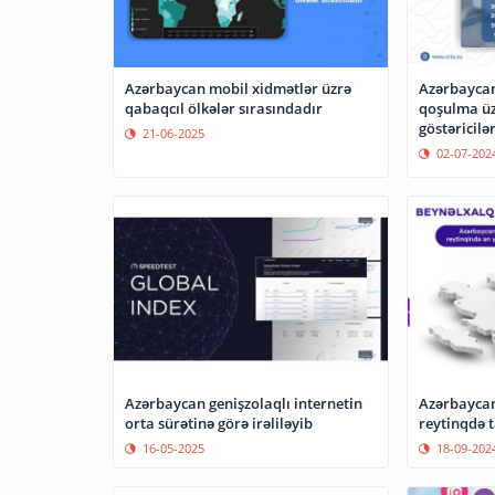
Azərbaycan mobil xidmətlər üzrə
Azərbaycan
qabaqcıl ölkələr sırasındadır
qoşulma üz
göstəricilər
21-06-2025
02-07-202
Azərbaycan genişzolaqlı internetin
Azərbaycan
orta sürətinə görə irəliləyib
reytinqdə t
16-05-2025
18-09-202