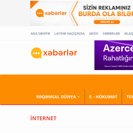
ANA SƏHİFƏ
LAYİHƏ HAQQINDA
ARXİV
XƏBƏRLƏR
ƏLA
RƏQƏMSAL DÜNYA
E - HÖKUMƏT
TE
İNTERNET