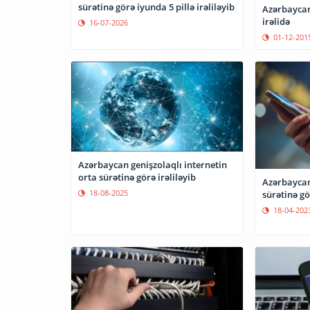
sürətinə görə iyunda 5 pillə irəliləyib
Azərbaycan 
irəlidə
16-07-2026
01-12-201
Azərbaycan genişzolaqlı internetin
orta sürətinə görə irəliləyib
Azərbaycan
18-08-2025
sürətinə gör
18-04-202