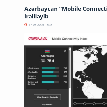
Azərbaycan “Mobile Connectiv
irəliləyib
17-06-2026
15:36