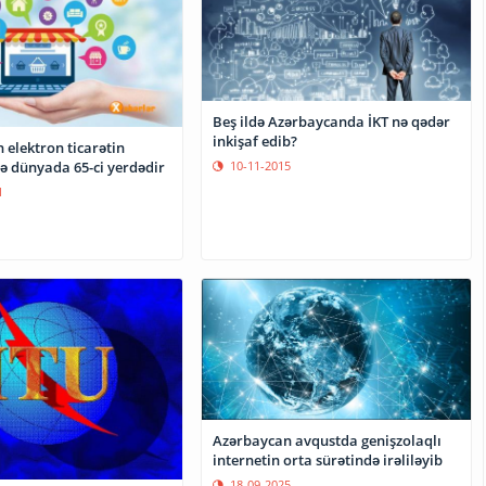
Beş ildə Azərbaycanda İKT nə qədər
inkişaf edib?
 elektron ticarətin
rə dünyada 65-ci yerdədir
10-11-2015
1
Azərbaycan avqustda genişzolaqlı
internetin orta sürətində irəliləyib
18-09-2025