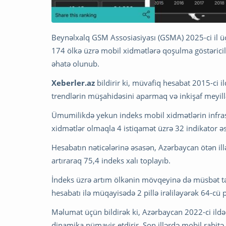
Beynəlxalq GSM Assosiasiyası (GSMA) 2025-ci il ü
174 ölkə üzrə mobil xidmətlərə qoşulma göstəricil
əhatə olunub.
Xeberler.az
bildirir ki, müvafiq hesabat 2015-ci 
trendlərin müşahidəsini aparmaq və inkişaf meyillə
Ümumilikdə yekun indeks mobil xidmətlərin infrastr
xidmətlər olmaqla 4 istiqamət üzrə 32 indikator ə
Hesabatın nəticələrinə əsasən, Azərbaycan ötən ill
artıraraq 75,4 indeks xalı toplayıb.
İndeks üzrə artım ölkənin mövqeyinə də müsbət təs
hesabatı ilə müqayisədə 2 pillə irəliləyərək 64-cü 
Məlumat üçün bildirək ki, Azərbaycan 2022-ci ildə
dinamika nümayiş etdirir. Son illərdə mobil rabitə 