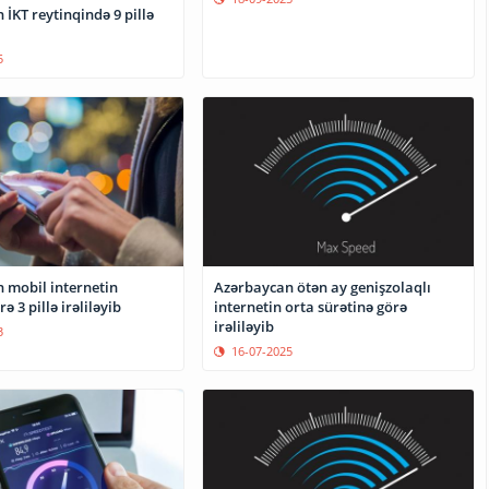
İKT reytinqində 9 pillə
5
 mobil internetin
Azərbaycan ötən ay genişzolaqlı
ə 3 pillə irəliləyib
internetin orta sürətinə görə
irəliləyib
3
16-07-2025