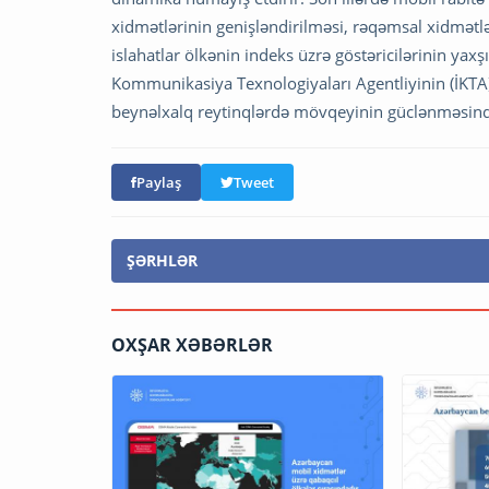
xidmətlərinin genişləndirilməsi, rəqəmsal xidmətlər
islahatlar ölkənin indeks üzrə göstəricilərinin y
Kommunikasiya Texnologiyaları Agentliyinin (İKTA)
beynəlxalq reytinqlərdə mövqeyinin güclənməsind
Paylaş
Tweet
ŞƏRHLƏR
OXŞAR XƏBƏRLƏR