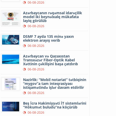
06-08-2026
Azərbaycanın rəqəmsal idarəçilik
model iki beynəlxalq mükafata
layiq görülüb
06-08-2026
DSMF 7 ayda 135 minə yaxın
elektron arayış verib
06-08-2026
Azərbaycan və Qazaxıstan
Transxəzər Fiber-Optik Kabel
Xəttinin çəkilişini başa çatdırıb
06-08-2026
Nazirlik: “Mobil notariat” tətbiqinin
“mygov”a tam inteqrasiyası
istiqamətində işlər davam etdirilir
06-08-2026
Beş İcra Hakimiyyəti İT sistemlərini
“Hökumət buludu”na köçürüb
06-08-2026