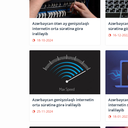
Azərbaycan ötən ay genişzolaqlı
Azərbaycan
internetin orta sürətinə görə
sürətinə gö
irəliləyib
16-12-202
18-10-2024
Azərbaycan genişzolaqlı internetin
Azərbaycan
orta sürətinə görə irəliləyib
internetin 
irəliləyib
25-11-2024
18-01-202