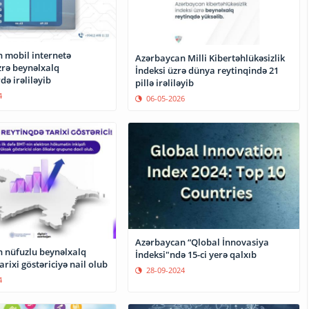
 mobil internetə
Azərbaycan Milli Kibertəhlükəsizlik
rə beynəlxalq
İndeksi üzrə dünya reytinqində 21
də irəliləyib
pillə irəliləyib
4
06-05-2026
Azərbaycan “Qlobal İnnovasiya
 nüfuzlu beynəlxalq
İndeksi"ndə 15-ci yerə qalxıb
arixi göstəriciyə nail olub
28-09-2024
4