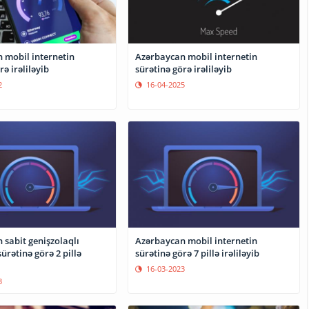
 mobil internetin
Azərbaycan mobil internetin
rə irəliləyib
sürətinə görə irəliləyib
2
16-04-2025
 sabit genişzolaqlı
Azərbaycan mobil internetin
sürətinə görə 2 pillə
sürətinə görə 7 pillə irəliləyib
16-03-2023
3