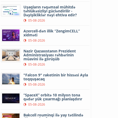
Uşaqların rəqəmsal mühitdə
təhlükəsizliyi gücləndirilir -
Dəyişikliklər nəyi ehtiva edir?
05-08-2026
Azercell-dən illik “ZengimCELL”
xidməti
05-08-2026
Nazir Qazaxıstanın Prezident
Administrasiyası rəhbərinin
müavini ilə görüşüb
05-08-2026
"Falcon 9" raketinin bir hissəsi Ayla
toqquşacaq
05-08-2026
“SpaceX” orbitə 10 milyon tona
qədər yük çıxarmağı planlaşdırır
05-08-2026
Bakcell rouminqi ilə yay tətilində