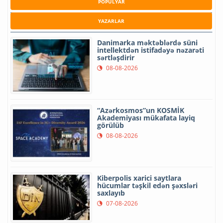
POPULYAR
YAZARLAR
Danimarka məktəblərdə süni
intellektdən istifadəyə nəzarəti
sərtləşdirir
08-08-2026
“Azərkosmos”un KOSMİK
Akademiyası mükafata layiq
görülüb
08-08-2026
Kiberpolis xarici saytlara
hücumlar təşkil edən şəxsləri
saxlayıb
07-08-2026