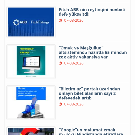
Fitch ABB-nin reytinqini növbəti
dəfə yüksəltdi!
07-08-2026
“Əmək və Məşğulluq”
altsistemində hazırda 65 mindən
çox aktiv vakansiya var
07-08-2026
“Biletim.az” portalı üzərindən
onlayn bilet alanların sayı 2
dəfəyədək artıb
07-08-2026
“Google”un məlumat emalı
mərkəzi Hindistanda etirazlara