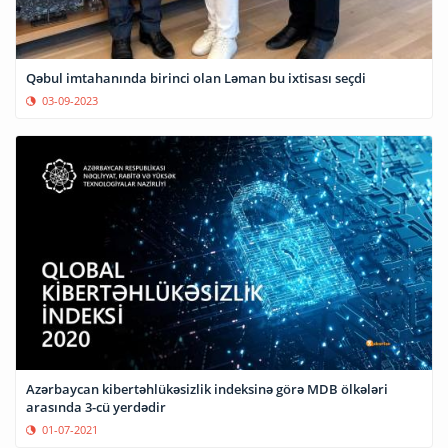
Qəbul imtahanında birinci olan Ləman bu ixtisası seçdi
03-09-2023
Azərbaycan kibertəhlükəsizlik indeksinə görə MDB ölkələri
arasında 3-cü yerdədir
01-07-2021