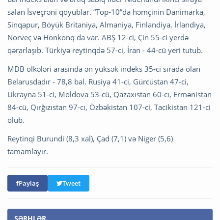
salan İsveçrəni qoyublar. “Top-10”da həmçinin Danimarka,
Sinqapur, Böyük Britaniya, Almaniya, Finlandiya, İrlandiya,
Norveç və Honkonq da var. ABŞ 12-ci, Çin 55-ci yerdə
qərarlaşıb. Türkiyə reytinqdə 57-ci, İran - 44-cü yeri tutub.
MDB ölkələri arasında ən yüksək indeks 35-ci sırada olan
Belarusdadır - 78,8 bal. Rusiya 41-ci, Gürcüstan 47-ci,
Ukrayna 51-ci, Moldova 53-cü, Qazaxıstan 60-cı, Ermənistan
84-cü, Qırğızıstan 97-cı, Özbəkistan 107-ci, Tacikistan 121-ci
olub.
Reytinqi Burundi (8,3 xal), Çad (7,1) və Niger (5,6)
tamamlayır.
Paylaş
Tweet
ŞƏRHLƏR