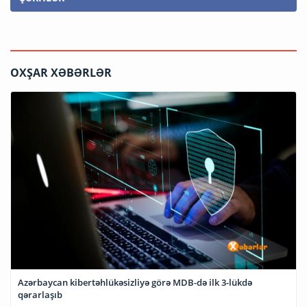
OXŞAR XƏBƏRLƏR
Azərbaycan kibertəhlükəsizliyə görə MDB-də ilk 3-lükdə
qərarlaşıb