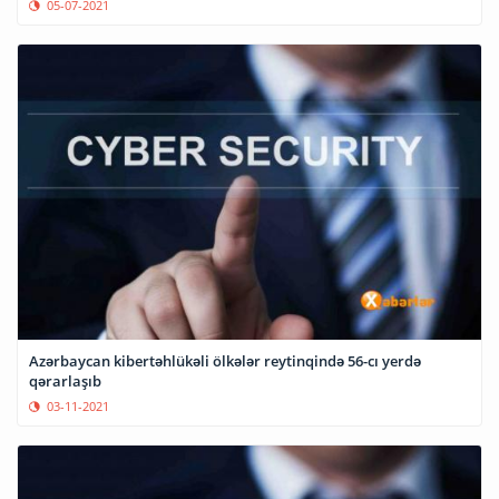
05-07-2021
Azərbaycan kibertəhlükəli ölkələr reytinqində 56-cı yerdə
qərarlaşıb
03-11-2021