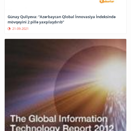
Günay Quliyeva: “Azərbaycan Qlobal İnnovasiya İndeksində
mövqeyini 2 pillə yaxşılaşdırıb”
21-09-2021