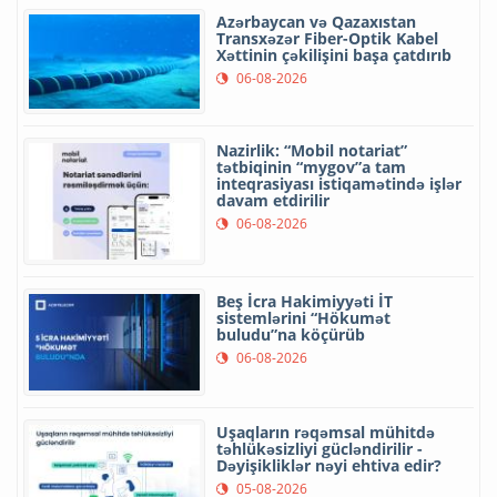
Azərbaycan və Qazaxıstan
Transxəzər Fiber-Optik Kabel
Xəttinin çəkilişini başa çatdırıb
06-08-2026
Nazirlik: “Mobil notariat”
tətbiqinin “mygov”a tam
inteqrasiyası istiqamətində işlər
davam etdirilir
06-08-2026
Beş İcra Hakimiyyəti İT
sistemlərini “Hökumət
buludu”na köçürüb
06-08-2026
Uşaqların rəqəmsal mühitdə
təhlükəsizliyi gücləndirilir -
Dəyişikliklər nəyi ehtiva edir?
05-08-2026