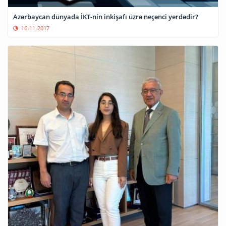
Azərbaycan dünyada İKT-nin inkişafı üzrə neçənci yerdədir?
16-11-2017