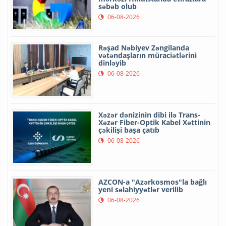
səbəb olub
06-08-2026
Rəşad Nəbiyev Zəngilanda
vətəndaşların müraciətlərini
dinləyib
06-08-2026
Xəzər dənizinin dibi ilə Trans-
Xəzər Fiber-Optik Kabel Xəttinin
çəkilişi başa çatıb
06-08-2026
AZCON-a "Azərkosmos"la bağlı
yeni səlahiyyətlər verilib
06-08-2026