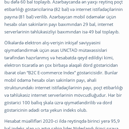
bu dəfə 60 bal toplayıb. Azərbaycanda ən yaxşı reytinq poçt
etibarlılığı göstəricilərinə (82 bal) və internet istifadəçilərinin
payına (81 bal) verilib. Azərbaycan mobil ödəmələr üçün
hesabı olan sakinlərin payı baxımından 29 bal, internet
serverlərinin təhlükəsizliyi baxımından isə 49 bal toplayıb.
Ölkələrdə elektron alış-verişin inkişaf səviyyəsini
qiymətləndirmək üçün əsas UNCTAD mütəxəssisləri
tərəfindən hazırlanmış və hesabatda qeyd edildiyi kimi,
elektron ticarətlə ən çox birbaşa əlaqəli dörd göstəricidən
ibarət olan “B2C E-commerce Index” göstəricisidir. Bunlar
mobil ödəmə hesabı olan sakinlərin payı, əhali
strukturundakı internet istifadəçilərinin payı, poçt etibarlılığı
və təhlükəsiz internet serverlərinin mövcudluğudur. Hər bir
göstərici 100 ballıq şkala üzrə qiymətləndirilib və dörd
göstəricinin ədədi orta yekun indeks olub.
Hesabat müəllifləri 2020-ci ildə reytinqdə birinci yerə 95,9
bal indeks alan və artıq sabiq lider Niderlandı ikinci sıraya