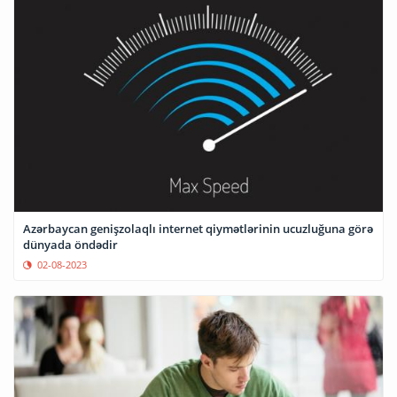
Azərbaycan genişzolaqlı internet qiymətlərinin ucuzluğuna görə
dünyada öndədir
02-08-2023