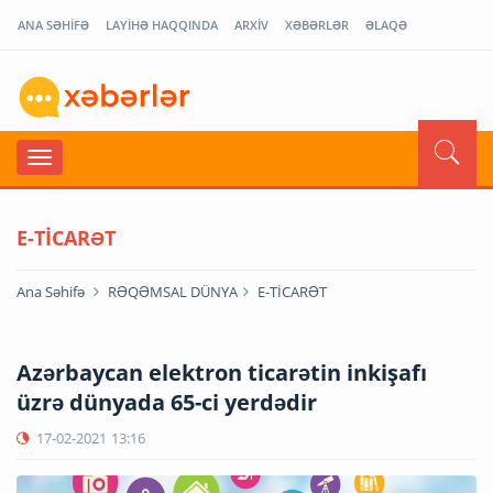
ANA SƏHİFƏ
LAYİHƏ HAQQINDA
ARXİV
XƏBƏRLƏR
ƏLAQƏ
E-TİCARƏT
Ana Səhifə
RƏQƏMSAL DÜNYA
E-TİCARƏT
Azərbaycan elektron ticarətin inkişafı
üzrə dünyada 65-ci yerdədir
17-02-2021
13:16