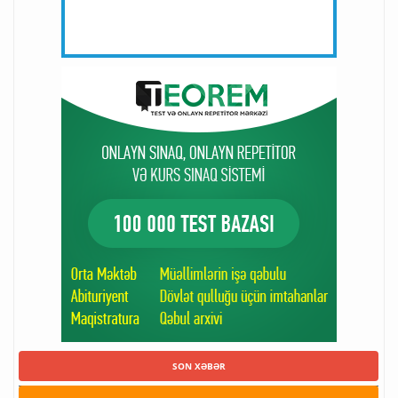
SON XƏBƏR