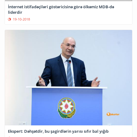
İnternet istifadəçiləri göstəricisinə görə ölkəmiz MDB-də
liderdir
19-10-2018
Ekspert: Dəhşətdir, bu şagirdlərin yarısı sıfır bal yığıb