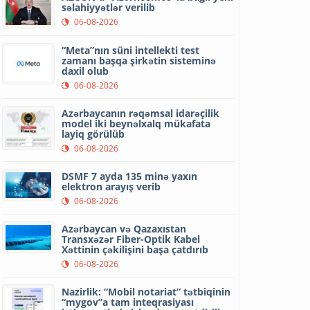
səlahiyyətlər verilib
06-08-2026
“Meta”nın süni intellekti test
zamanı başqa şirkətin sisteminə
daxil olub
06-08-2026
Azərbaycanın rəqəmsal idarəçilik
model iki beynəlxalq mükafata
layiq görülüb
06-08-2026
DSMF 7 ayda 135 minə yaxın
elektron arayış verib
06-08-2026
Azərbaycan və Qazaxıstan
Transxəzər Fiber-Optik Kabel
Xəttinin çəkilişini başa çatdırıb
06-08-2026
Nazirlik: “Mobil notariat” tətbiqinin
“mygov”a tam inteqrasiyası