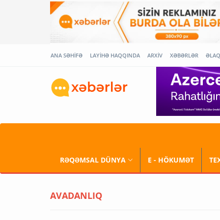
ANA SƏHİFƏ
LAYİHƏ HAQQINDA
ARXİV
XƏBƏRLƏR
ƏLA
RƏQƏMSAL DÜNYA
E - HÖKUMƏT
TE
AVADANLIQ