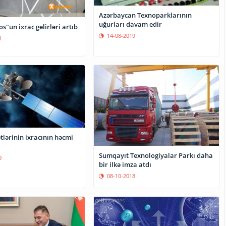
Azərbaycan Texnoparklarının
uğurları davam edir
"un ixrac gəlirləri artıb
14-08-2019
1
lərinin ixracının həcmi
Sumqayıt Texnologiyalar Parkı daha
9
bir ilkə imza atdı
08-10-2018