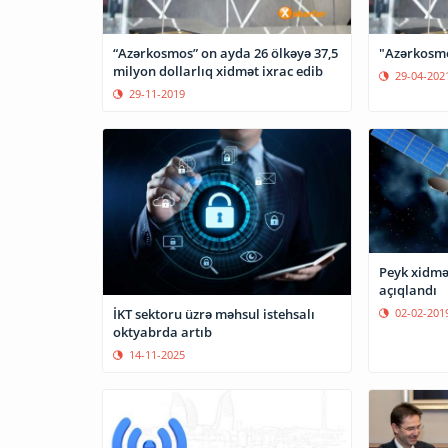
“Azərkosmos” on ayda 26 ölkəyə 37,5
"Azərkosmos
milyon dollarlıq xidmət ixrac edib
29-04-202
29-11-2019
Peyk xidmət
açıqlandı
02-02-201
İKT sektoru üzrə məhsul istehsalı
oktyabrda artıb
14-11-2025