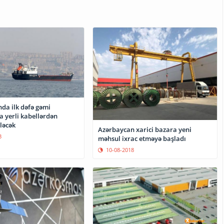
da ilk dəfə gəmi
a yerli kabellərdən
iləcək
Azərbaycan xarici bazara yeni
3
məhsul ixrac etməyə başladı
10-08-2018