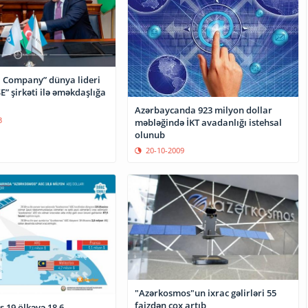
l Company” dünya lideri
E” şirkəti ilə əməkdaşlığa
Azərbaycanda 923 milyon dollar
3
məbləğində İKT avadanlığı istehsal
olunub
20-10-2009
"Azərkosmos"un ixrac gəlirləri 55
faizdən çox artıb
 19 ölkəyə 18,6