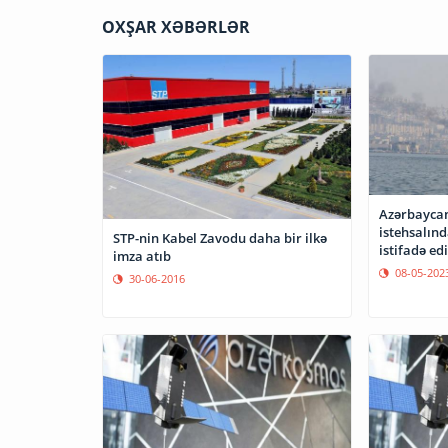
OXŞAR XƏBƏRLƏR
Azərbaycan
istehsalınd
STP-nin Kabel Zavodu daha bir ilkə
istifadə ed
imza atıb
08-05-202
30-06-2016