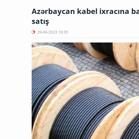
Azərbaycan kabel ixracına baş
satış
29-04-2023
16:35