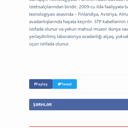
istehsalçılarından biridir. 2009-cu ildə fəaliyyətə
texnologiyası əsasında – Finlandiya, Avstriya, Alm
avadanlıqlarında həyata keçirilir. STP kabellərini
istifadə olunur və yekun məhsul müasir dünya səvi
yerləşdirilmiş laboratoriya avadanlığı alçaq, yüksə
üçün istifadə olunur.
Paylaş
Tweet
ŞƏRHLƏR