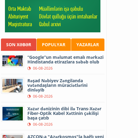
SON XƏBƏR
POPULYAR
YAZARLAR
“Google”un məlumat emalı mərkəzi
Hindistanda etirazlara səbəb olub
06-08-2026
Rəşad Nəbiyev Zəngilanda
vətəndaşların müraciətlərini
dinləyib
06-08-2026
Xəzər dənizinin dibi ilə Trans-Xəzər
Fiber-Optik Kabel Xəttinin çəkilişi
başa çatıb
06-08-2026
AZCON-a "Azərkosmos"la bağlı yeni