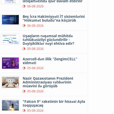
istiqamətində işlər davam etdirilir
06-08-2026
Beş İcra Hakimiyyəti İT sistemlərini
“Hökumət buludu”na köçürüb
06-08-2026
Uşaqların rəqəmsal mühitdə
təhlükəsizliyi gücləndirilir -
Dəyişikliklər nəyi ehtiva edir?
05-08-2026
Azercell-dən illik “ZengimCELL”
xidməti
05-08-2026
Nazir Qazaxıstanın Prezident
Administrasiyası rəhbərinin
müavini ilə görüşüb
05-08-2026
"Falcon 9" raketinin bir hissəsi Ayla
toqquşacaq
05-08-2026