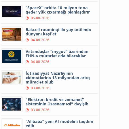
“SpaceX” orbitə 10 milyon tona
qədər yük çıxarmağı planlaşdırır
05-08-2026
Bakcell rouminqi ilə yay tətilində
dünyanı kəşf et
04-08-2026
Vətəndaşlar “mygov” üzərindən
FHN-ə müraciət edə biləcəklər
04-08-2026
İqtisadiyyat Nazirliyinin
xidmətlərinə 13 milyondan artıq
müraciət olub
03-08-2026
"Elektron kredit və zəmanət"
sisteminin Əsasnaməsi" dəyişib
03-08-2026
“Alibaba” yeni AI modelini təqdim
edib