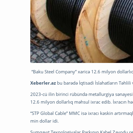
“Baku Steel Company” xaricə 12.6 milyon dollarlıq
Xeberler.az
bu barədə İqtisadi İslahatların Təhli
2023-cü ilin birinci rübündə metallurgiya sənayes
12.6 milyon dollarlıq məhsul ixrac edib. İxracın hə
“STP Global Cable” MMC isə ixracı kəskin artırmaq
min dollar idi.
Sumqayıt Texnologiyalar Parkının Kabel Zavodu re