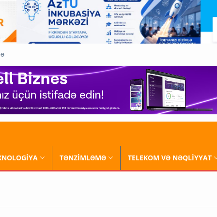
QƏ
XNOLOGİYA
TƏNZİMLƏMƏ
TELEKOM VƏ NƏQLİYYAT