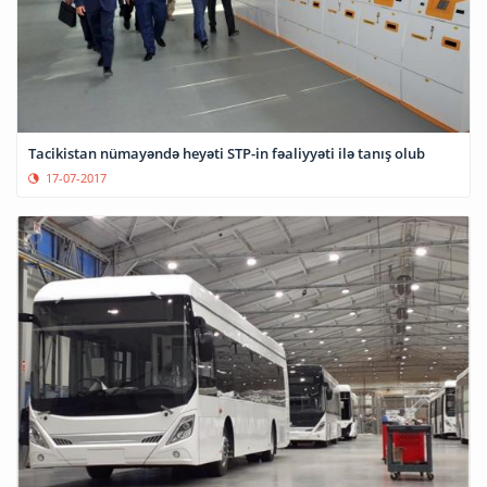
Tacikistan nümayəndə heyəti STP-in fəaliyyəti ilə tanış olub
17-07-2017