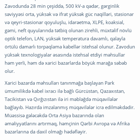
Zavodunda 28 min çeşiddə, 500 kV-a qədər, gərginlik
səviyyəsi orta, yüksək və ifrat yüksək güc naqilləri, stasionar
və qeyri-stasionar qoyuluşlu, idarəetmə, XLPE, koaksial,
gəmi, neft quyularında tətbiq olunan zirehli, müxtəlif növlü
optik telefon, LAN, yüksək temperatura davamlı, qalayla
örtülü damarlı torpaqlama kabellər istehsal olunur. Zavodun
yüksək texnologiyalar əsasında istehsal etdiyi məhsullar
həm yerli, həm də xarici bazarlarda böyük marağa səbəb
olur.
Xarici bazarda məhsulları tanınmağa başlayan Park
ümumilikdə kabel ixracı ilə bağlı Gürcüstan, Qazaxıstan,
Tacikistan və Qırğızıstan ilə iri məbləğdə müqavilələr
bağlayıb. Hazırda imzalanmış müqavilələr icra edilməkdədir.
Müəssisə gələcəkdə Orta Asiya bazarında olan
əməliyyatlarını artırmaq, həmçinin Qərbi Avropa və Afrika
bazarlarına da daxil olmağı hədəfləyir.