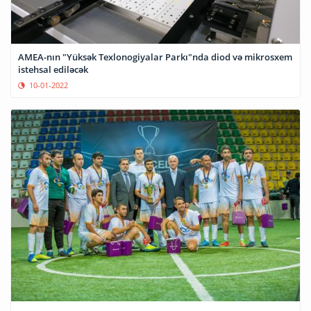
AMEA-nın "Yüksək Texlonogiyalar Parkı"nda diod və mikrosxem
istehsal ediləcək
10-01-2022