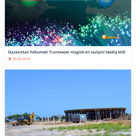
Qazaxıstan hökuməti Transxəzər magistralı sazişini təsdiq etdi
29-05-2019