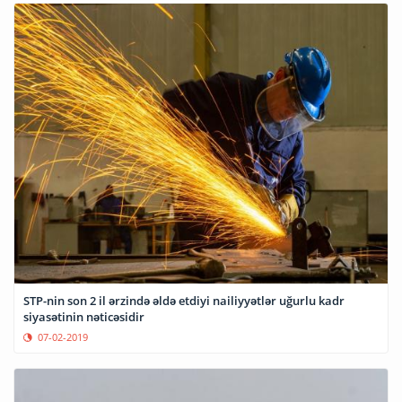
STP-nin son 2 il ərzində əldə etdiyi nailiyyətlər uğurlu kadr
siyasətinin nəticəsidir
07-02-2019