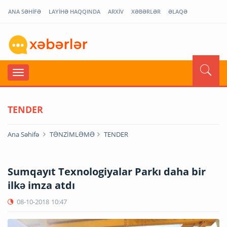
ANA SƏHİFƏ
LAYİHƏ HAQQINDA
ARXİV
XƏBƏRLƏR
ƏLAQƏ
TENDER
Ana Səhifə
TƏNZİMLƏMƏ
TENDER
Sumqayıt Texnologiyalar Parkı daha bir
ilkə imza atdı
08-10-2018
10:47