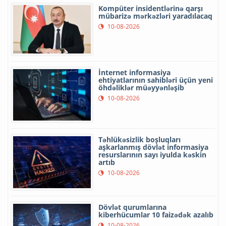
Kompüter insidentlərinə qarşı
mübarizə mərkəzləri yaradılacaq
10-08-2026
İnternet informasiya
ehtiyatlarının sahibləri üçün yeni
öhdəliklər müəyyənləşib
10-08-2026
Təhlükəsizlik boşluqları
aşkarlanmış dövlət informasiya
resurslarının sayı iyulda kəskin
artıb
10-08-2026
Dövlət qurumlarına
kiberhücumlar 10 faizədək azalıb
10-08-2026