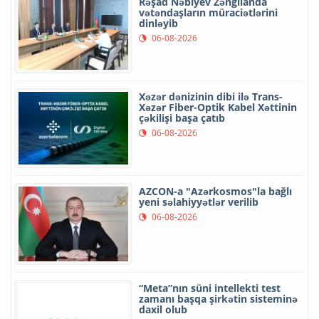
Rəşad Nəbiyev Zəngilanda
vətəndaşların müraciətlərini
dinləyib
06-08-2026
Xəzər dənizinin dibi ilə Trans-
Xəzər Fiber-Optik Kabel Xəttinin
çəkilişi başa çatıb
06-08-2026
AZCON-a "Azərkosmos"la bağlı
yeni səlahiyyətlər verilib
06-08-2026
“Meta”nın süni intellekti test
zamanı başqa şirkətin sisteminə
daxil olub