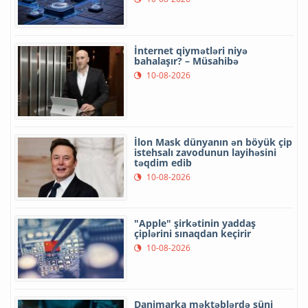
İnternet qiymətləri niyə
bahalaşır? – Müsahibə
10-08-2026
İlon Mask dünyanın ən böyük çip
istehsalı zavodunun layihəsini
təqdim edib
10-08-2026
"Apple" şirkətinin yaddaş
çiplərini sınaqdan keçirir
10-08-2026
Danimarka məktəblərdə süni