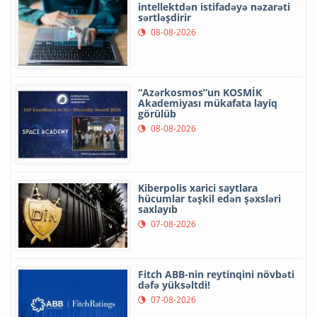
intellektdən istifadəyə nəzarəti
sərtləşdirir
08-08-2026
“Azərkosmos”un KOSMİK
Akademiyası mükafata layiq
görülüb
08-08-2026
Kiberpolis xarici saytlara
hücumlar təşkil edən şəxsləri
saxlayıb
07-08-2026
Fitch ABB-nin reytinqini növbəti
dəfə yüksəltdi!
07-08-2026