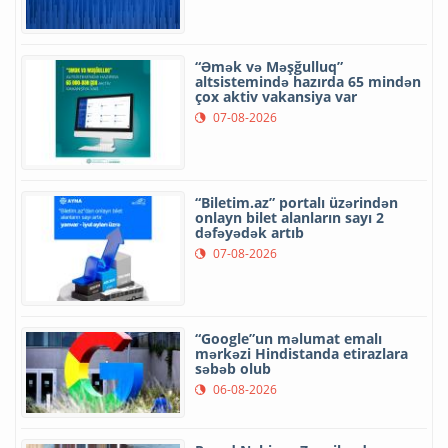
“Əmək və Məşğulluq”
altsistemində hazırda 65 mindən
çox aktiv vakansiya var
07-08-2026
“Biletim.az” portalı üzərindən
onlayn bilet alanların sayı 2
dəfəyədək artıb
07-08-2026
“Google”un məlumat emalı
mərkəzi Hindistanda etirazlara
səbəb olub
06-08-2026