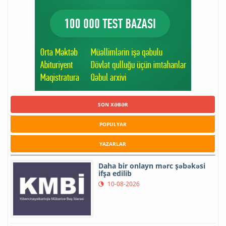
SON XƏBƏR
POPULYAR
YAZARLAR
Daha bir onlayn mərc şəbəkəsi
ifşa edilib
10-08-2026