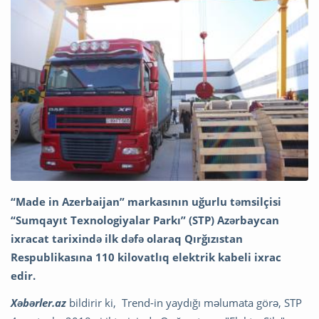
“Made in Azerbaijan” markasının uğurlu təmsilçisi
“Sumqayıt Texnologiyalar Parkı” (STP) Azərbaycan
ixracat tarixində ilk dəfə olaraq Qırğızıstan
Respublikasına 110 kilovatlıq elektrik kabeli ixrac
edir.
Xəbərler.az
bildirir ki, Trend-in yaydığı məlumata görə, STP