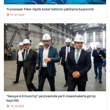
Transxəzər Fiber-Optik Kabel Xəttinin çəkilişinə başlanılıb
31-07-2026
“Sənaye 4.0 Hazırlıq” çərçivəsində yerli müəssisələrlə görüş
keçirilib
15-10-2025