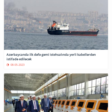
Azərbaycanda ilk dəfə gəmi istehsalında yerli kabellərdən
istifadə ediləcək
08-05-2023