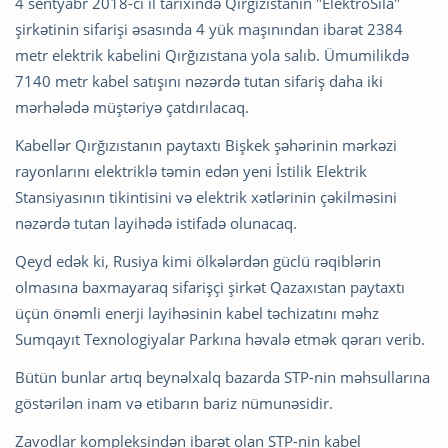
4 sentyabr 2018-ci il tarixində Qırğızıstanın "ElektroSila"
şirkətinin sifarişi əsasında 4 yük maşınından ibarət 2384
metr elektrik kabelini Qırğızıstana yola salıb. Ümumilikdə
7140 metr kabel satışını nəzərdə tutan sifariş daha iki
mərhələdə müştəriyə çatdırılacaq.
Kabellər Qırğızıstanın paytaxtı Bişkek şəhərinin mərkəzi
rayonlarını elektriklə təmin edən yeni İstilik Elektrik
Stansiyasının tikintisini və elektrik xətlərinin çəkilməsini
nəzərdə tutan layihədə istifadə olunacaq.
Qeyd edək ki, Rusiya kimi ölkələrdən güclü rəqiblərin
olmasına baxmayaraq sifarişçi şirkət Qazaxıstan paytaxtı
üçün önəmli enerji layihəsinin kabel təchizatını məhz
Sumqayıt Texnologiyalar Parkına həvalə etmək qərarı verib.
Bütün bunlar artıq beynəlxalq bazarda STP-nin məhsullarına
göstərilən inam və etibarın bariz nümunəsidir.
Zavodlar kompleksindən ibarət olan STP-nin kabel