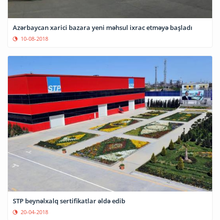
Azərbaycan xarici bazara yeni məhsul ixrac etməyə başladı
10-08-2018
STP beynəlxalq sertifikatlar əldə edib
20-04-2018