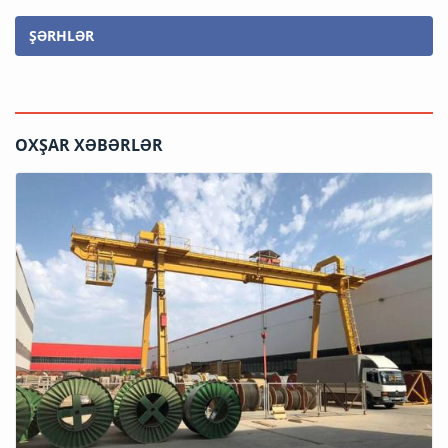
ŞƏRHLƏR
OXŞAR XƏBƏRLƏR