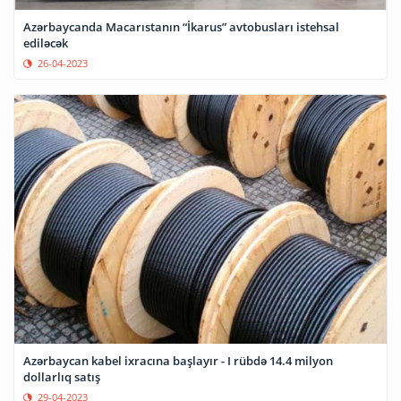
Azərbaycanda Macarıstanın “İkarus” avtobusları istehsal
ediləcək
26-04-2023
Azərbaycan kabel ixracına başlayır - I rübdə 14.4 milyon
dollarlıq satış
29-04-2023