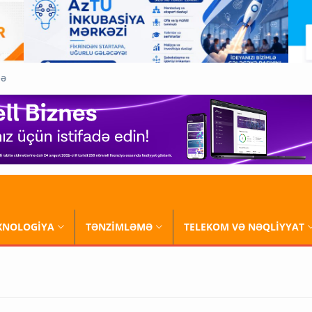
QƏ
XNOLOGİYA
TƏNZİMLƏMƏ
TELEKOM VƏ NƏQLİYYAT