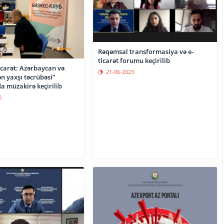
Rəqəmsal transformasiya və e-
ticarət forumu keçirilib
icarət: Azərbaycan və
21-06-2023
n yaxşı təcrübəsi”
mövzusunda müzakirə keçirilib
0