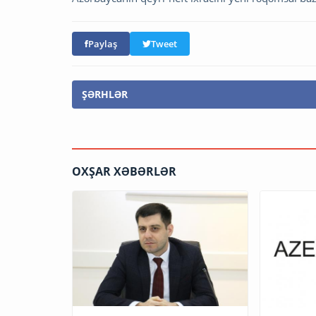
Paylaş
Tweet
ŞƏRHLƏR
OXŞAR XƏBƏRLƏR