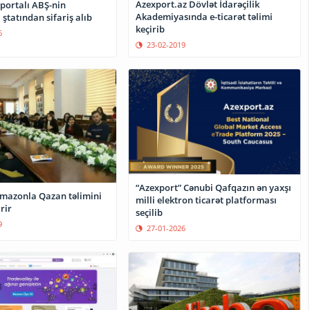
Azexport.az Dövlət İdarəçilik
portalı ABŞ-nin
Akademiyasında e-ticarət təlimi
 ştatından sifariş alıb
keçirib
6
23-02-2019
“Azexport” Cənubi Qafqazın ən yaxşı
mazonla Qazan təlimini
milli elektron ticarət platforması
rir
seçilib
9
27-01-2026