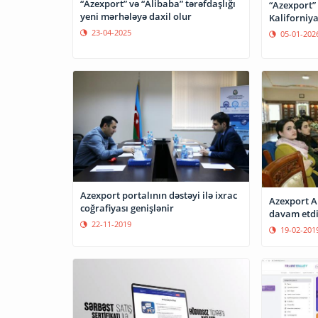
“Azexport” və “Alibaba” tərəfdaşlığı
“Azexport” 
yeni mərhələyə daxil olur
Kaliforniya
23-04-2025
05-01-202
Azexport portalının dəstəyi ilə ixrac
Azexport A
coğrafiyası genişlənir
davam etdi
22-11-2019
19-02-201