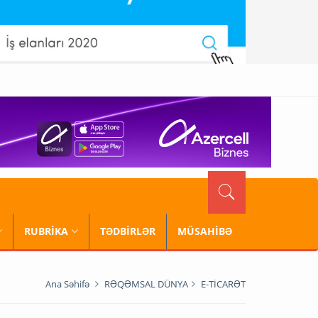
RUBRİKA
TƏDBİRLƏR
MÜSAHİBƏ
Ana Səhifə
RƏQƏMSAL DÜNYA
E-TİCARƏT