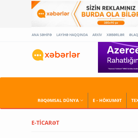
ANA SƏHİFƏ
LAYİHƏ HAQQINDA
ARXİV
XƏBƏRLƏR
ƏLA
RƏQƏMSAL DÜNYA
E - HÖKUMƏT
TE
E-TİCARƏT