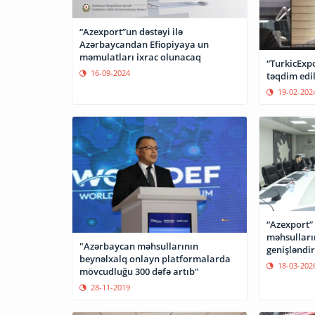
“Azexport”un dəstəyi ilə
Azərbaycandan Efiopiyaya un
məmulatları ixrac olunacaq
“TurkicExpo
16-09-2024
təqdim edil
19-02-202
“Azexport”
məhsulları
"Azərbaycan məhsullarının
genişləndir
beynəlxalq onlayn platformalarda
18-03-202
mövcudluğu 300 dəfə artıb"
28-11-2019