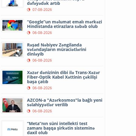
dəfəyədək artıb
07-08-2026
“Google”un məlumat emalı mərkəzi
Hindistanda etirazlara səbəb olub
06-08-2026
Rəşad Nəbiyev Zəngilanda
vətəndaşların müraciətlərini
dinləyib
06-08-2026
Xəzər dənizinin dibi ilə Trans-Xəzər
Fiber-Optik Kabel Xəttinin çəkilişi
başa çatıb
06-08-2026
AZCON-a "Azərkosmos"la bağlı yeni
səlahiyyətlər verilib
06-08-2026
“Meta”nın süni intellekti test
zamanı başqa şirkətin sisteminə
daxil olub