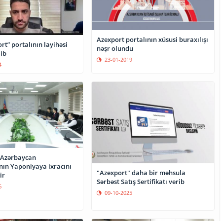
Azexport portalının xüsusi buraxılışı
rt” portalının layihəsi
nəşr olundu
ib
23-01-2019
4
 Azərbaycan
nın Yaponiyaya ixracını
"Azexport" daha bir məhsula
ir
Sərbəst Satış Sertifikatı verib
6
09-10-2025