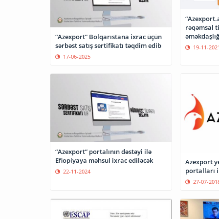
“Azexport.a
rəqəmsal ti
əməkdaşlığ
“Azexport” Bolqarıstana ixrac üçün
sərbəst satış sertifikatı təqdim edib
19-11-202
17-06-2025
“Azexport” portalının dəstəyi ilə
Efiopiyaya məhsul ixrac ediləcək
Azexport ye
portalları 
22-11-2024
27-07-201