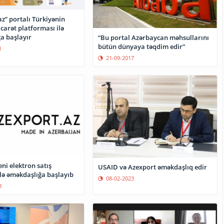
z” portalı Türkiyənin
carət platforması ilə
a başlayır
“Bu portal Azərbaycan məhsullarını
bütün dünyaya təqdim edir”
1
21-09-2017
ni elektron satış
USAID və Azexport əməkdaşlıq edir
ilə əməkdaşlığa başlayıb
08-02-2023
8