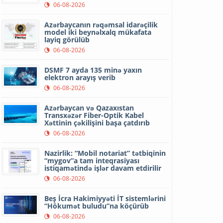
06-08-2026
Azərbaycanın rəqəmsal idarəçilik
model iki beynəlxalq mükafata
layiq görülüb
06-08-2026
DSMF 7 ayda 135 minə yaxın
elektron arayış verib
06-08-2026
Azərbaycan və Qazaxıstan
Transxəzər Fiber-Optik Kabel
Xəttinin çəkilişini başa çatdırıb
06-08-2026
Nazirlik: “Mobil notariat” tətbiqinin
“mygov”a tam inteqrasiyası
istiqamətində işlər davam etdirilir
06-08-2026
Beş İcra Hakimiyyəti İT sistemlərini
“Hökumət buludu”na köçürüb
06-08-2026