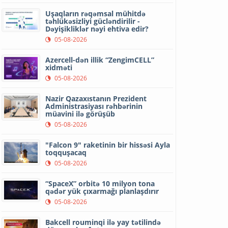
Uşaqların rəqəmsal mühitdə
təhlükəsizliyi gücləndirilir -
Dəyişikliklər nəyi ehtiva edir?
05-08-2026
Azercell-dən illik “ZengimCELL”
xidməti
05-08-2026
Nazir Qazaxıstanın Prezident
Administrasiyası rəhbərinin
müavini ilə görüşüb
05-08-2026
"Falcon 9" raketinin bir hissəsi Ayla
toqquşacaq
05-08-2026
“SpaceX” orbitə 10 milyon tona
qədər yük çıxarmağı planlaşdırır
05-08-2026
Bakcell rouminqi ilə yay tətilində