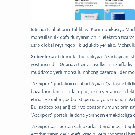
İqtisadi İslahatların Təhlili və Kommunikasiya Mər
məhsulları ilk dəfə dünyanın ən iri elektron ticarə
üzrə qlobal reytinqdə ilk üçlükdə yer alıb. Məhsull
Xeberler.az
bildirir ki, bu nailiyyət Azərbaycan is
göstəricisidir. Ənənəvi ticarət üsullarının zəifləd
müddətdə yerli məhsulu nəhəng bazarda lider mö
“Azexport” portalının rəhbəri Ayxan Qədəşov bildi
bazarlarından birində top üçlükdə yer alması elektro
etməli və daha çox bu istiqamətə yönəlməlidir. Art
Bu, sadəcə başlanğıcdır və bənzər nümunələrin sa
“Azexport” portalı ilə daha yaxından əməkdaşlığa 
“Azexport.az” portalı sahibkarları təmənnasız təq
Azərbaycanın qeyri-neft ixracını yeni rəqəmsal b