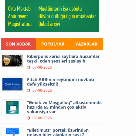
SON XƏBƏR
POPULYAR
YAZARLAR
Kiberpolis xarici saytlara hücumlar
təşkil edən şəxsləri saxlayıb
07-08-2026
Fitch ABB-nin reytinqini növbəti
dəfə yüksəltdi!
07-08-2026
“Əmək və Məşğulluq” altsistemində
hazırda 65 mindən çox aktiv
vakansiya var
07-08-2026
“Biletim.az” portalı üzərindən
onlayn bilet alanların sayı 2