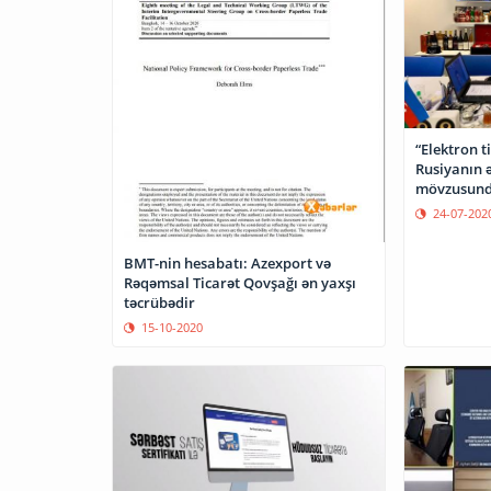
“Elektron t
Rusiyanın ə
24-07-202
BMT-nin hesabatı: Azexport və
Rəqəmsal Ticarət Qovşağı ən yaxşı
təcrübədir
15-10-2020