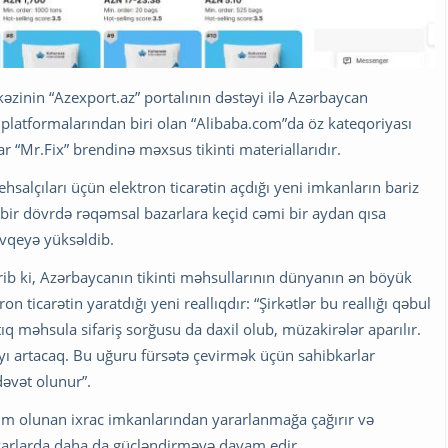
kəzinin “Azexport.az” portalının dəstəyi ilə Azərbaycan
t platformalarından biri olan “Alibaba.com”da öz kateqoriyası
ar “Mr.Fix” brendinə məxsus tikinti materiallarıdır.
tehsalçıları üçün elektron ticarətin açdığı yeni imkanların bariz
iyi bir dövrdə rəqəmsal bazarlara keçid cəmi bir aydan qısa
vqeyə yüksəldib.
rib ki, Azərbaycanın tikinti məhsullarının dünyanın ən böyük
n ticarətin yaratdığı yeni reallıqdır: “Şirkətlər bu reallığı qəbul
ıq məhsula sifariş sorğusu da daxil olub, müzakirələr aparılır.
yı artacaq. Bu uğuru fürsətə çevirmək üçün sahibkarlar
dəvət olunur”.
dim olunan ixrac imkanlarından yararlanmağa çağırır və
azarlarda daha da gücləndirməyə davam edir.