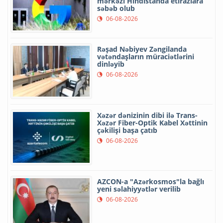
mərkəzi Hindistanda etirazlara
səbəb olub
06-08-2026
Rəşad Nəbiyev Zəngilanda
vətəndaşların müraciətlərini
dinləyib
06-08-2026
Xəzər dənizinin dibi ilə Trans-
Xəzər Fiber-Optik Kabel Xəttinin
çəkilişi başa çatıb
06-08-2026
AZCON-a "Azərkosmos"la bağlı
yeni səlahiyyətlər verilib
06-08-2026