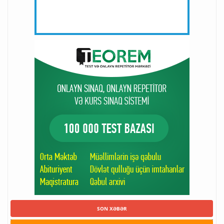
SON XƏBƏR