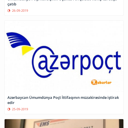
çatıb
26-09-2019
Azərbaycan Ümumdünya Poçt İttifaqının müzakirəsində iştirak
edir
25-09-2019