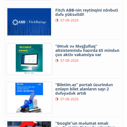
Fitch ABB-nin reytinqini növbəti
dəfə yüksəltdi!
07-08-2026
“Əmək və Məşğulluq”
altsistemində hazırda 65 mindən
çox aktiv vakansiya var
07-08-2026
“Biletim.az” portalı üzərindən
onlayn bilet alanların sayı 2
dəfəyədək artıb
07-08-2026
“Google”un məlumat emalı