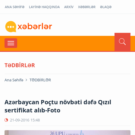
ANA SƏHİFƏ
LAYİHƏ HAQQINDA
ARXİV
XƏBƏRLƏR
ƏLAQƏ
TƏDBİRLƏR
Ana Səhifə
TƏDBİRLƏR
Azərbaycan Poçtu növbəti dəfə Qızıl
sertifikat alıb-Foto
21-09-2016
15:48