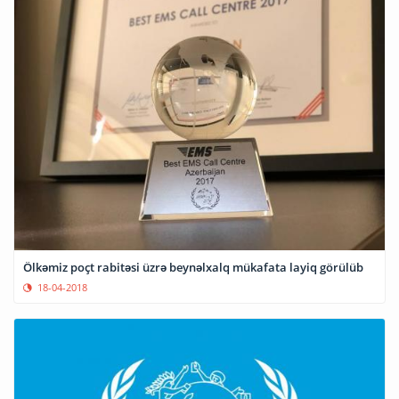
Ölkəmiz poçt rabitəsi üzrə beynəlxalq mükafata layiq görülüb
18-04-2018