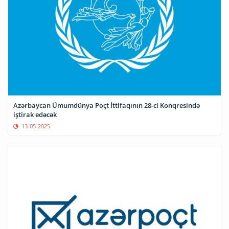
Azərbaycan Ümumdünya Poçt İttifaqının 28-ci Konqresində
iştirak edəcək
13-05-2025