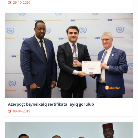
29-10-2020
Azərpoçt beynəlxalq sertifikata layiq görülüb
09-04-2019