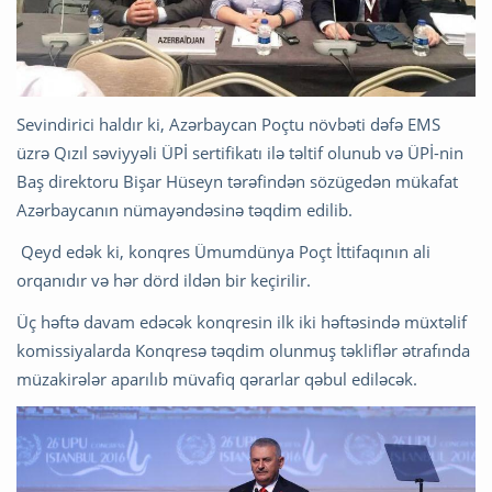
Sevindirici haldır ki, Azərbaycan Poçtu növbəti dəfə EMS
üzrə Qızıl səviyyəli ÜPİ sertifikatı ilə təltif olunub və ÜPİ-nin
Baş direktoru Bişar Hüseyn tərəfindən sözügedən mükafat
Azərbaycanın nümayəndəsinə təqdim edilib.
Qeyd edək ki, konqres Ümumdünya Poçt İttifaqının ali
orqanıdır və hər dörd ildən bir keçirilir.
Üç həftə davam edəcək konqresin ilk iki həftəsində müxtəlif
komissiyalarda Konqresə təqdim olunmuş təkliflər ətrafında
müzakirələr aparılıb müvafiq qərarlar qəbul ediləcək.