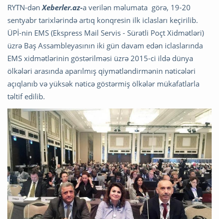
RYTN-dən
Xeberler.az-
a verilən məlumata görə, 19-20
sentyabr tarixlərində artıq konqresin ilk iclasları keçirilib.
ÜPİ-nin EMS (Ekspress Mail Servis - Sürətli Poçt Xidmətləri)
üzrə Baş Assambleyasının iki gün davam edən iclaslarında
EMS xidmətlərinin göstərilməsi üzrə 2015-ci ildə dünya
ölkələri arasında aparılmış qiymətləndirmənin nəticələri
açıqlanıb və yüksək nəticə göstərmiş ölkələr mükafatlarla
təltif edilib.