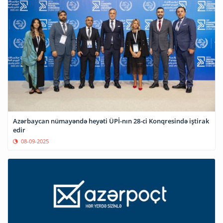
Azərbaycan nümayəndə heyəti ÜPİ-nın 28-ci Konqresində iştirak
edir
08-09-2025