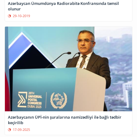
Azərbaycan Ümumdünya Radiorabitə Konfransında təmsil
olunur
29-10-2019
Azərbaycanın ÜPİ-nin şuralarına namizədliyi ilə bağlı tədbir
keçirilib
17-09-2025