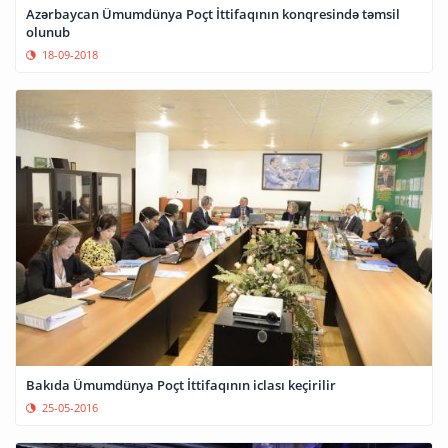
Azərbaycan Ümumdünya Poçt İttifaqının konqresində təmsil
olunub
18-09-2018
Bakıda Ümumdünya Poçt İttifaqının iclası keçirilir
25-05-2016