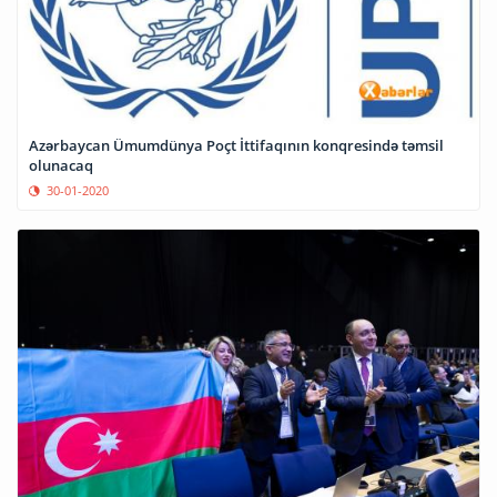
Azərbaycan Ümumdünya Poçt İttifaqının konqresində təmsil
olunacaq
30-01-2020