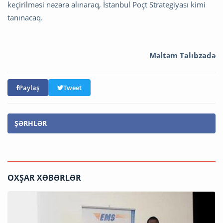
keçirilməsi nəzərə alınaraq, İstanbul Poçt Strategiyası kimi
tanınacaq.
Məltəm Talıbzadə
Paylaş
Tweet
ŞƏRHLƏR
OXŞAR XƏBƏRLƏR