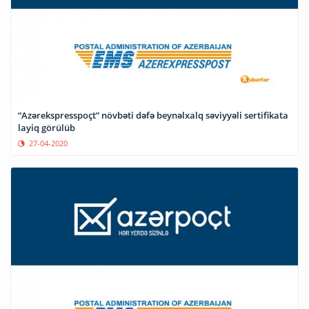
“Azərekspresspoçt” növbəti dəfə beynəlxalq səviyyəli sertifikata
layiq görülüb
27-04-2020