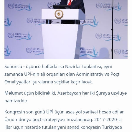
Sonuncu - üçüncü həftədə isə Nazirlər toplantısı, eyni
zamanda ÜPİ-nin ali orqanları olan Administrativ və Poçt
Əməliyyatları şuralarına seçkilər keçiriləcək.
Məlumat üçün bildirək ki, Azərbaycan hər iki Şuraya üzvlüyə
namizəddir.
Konqresin son günü ÜPİ üçün əsas yol xəritəsi hesab edilən
Ümumdünya poçt strategiyası imzalanacaq. 2017-2020-ci
illər üçün nəzərdə tutulan yeni sənəd konqresin Türkiyədə