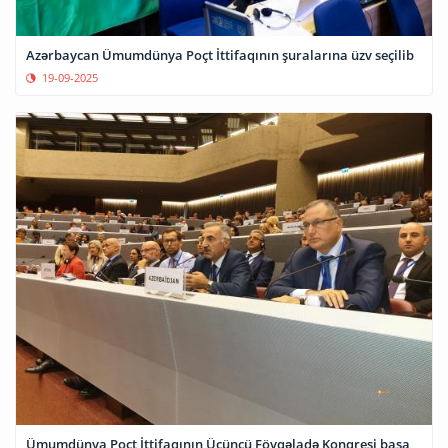
Azərbaycan Ümumdünya Poçt İttifaqının şuralarına üzv seçilib
19-09-2025
Ümumdünya Poçt İttifaqının Üçüncü Fövqəladə Konqresi başa