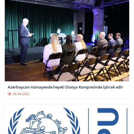
Azərbaycan nümayəndə heyəti Dünya Konqresində iştirak edir
26-04-2022