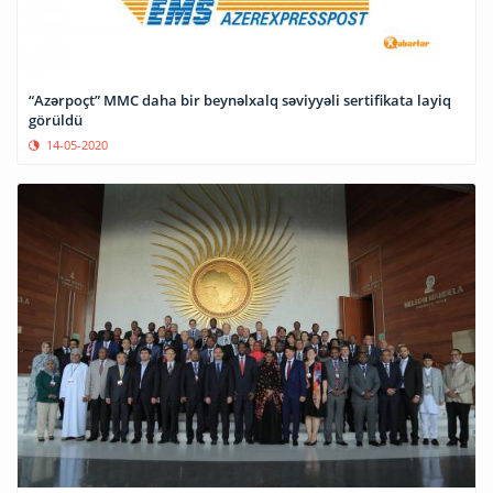
“Azərpoçt” MMC daha bir beynəlxalq səviyyəli sertifikata layiq
görüldü
14-05-2020