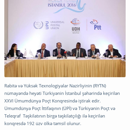
Rabitə və Yüksək Texnologiyalar Nazirliyinin (RYTN)
nümayəndə heyəti Türkiyənin İstanbul şəhərində keçirilən
XXVI Ümumdünya Poçt Konqresində iştirak edir.
Ümumdünya Poçt İttifaqının (ÜPİ) və Türkiyənin Poçt və
Teleqraf Təşkilatının birgə təşkilatçılığı ilə keçirilən
konqresdə 192 üzv ölkə təmsil olunur.