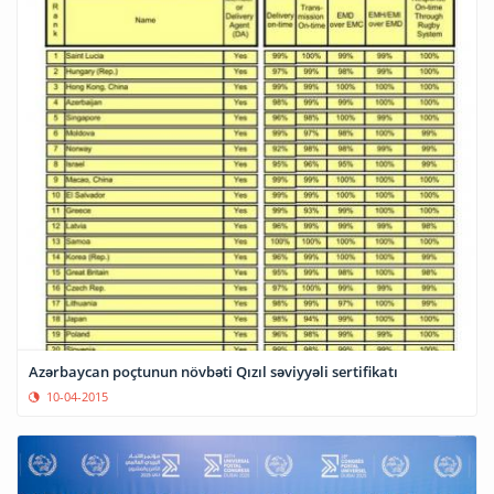
Azərbaycan poçtunun növbəti Qızıl səviyyəli sertifikatı
10-04-2015