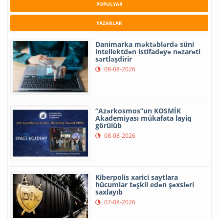
POPULYAR
YAZARLAR
Danimarka məktəblərdə süni
intellektdən istifadəyə nəzarəti
sərtləşdirir
08-08-2026
“Azərkosmos”un KOSMİK
Akademiyası mükafata layiq
görülüb
08-08-2026
Kiberpolis xarici saytlara
hücumlar təşkil edən şəxsləri
saxlayıb
07-08-2026