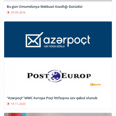
Bu gün Ümumdünya Mətbuat Azadlığı Günüdür
03-05-2016
“Azərpoçt” MMC Avropa Poçt İttifaqına üzv qəbul olunub
19-11-2020