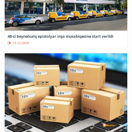
48-ci beynəlxalq epistolyar inşa müsabiqəsinə start verildi
13-12-2018