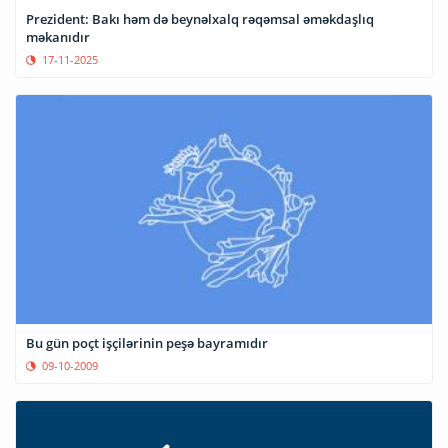
Prezident: Bakı həm də beynəlxalq rəqəmsal əməkdaşlıq
məkanıdır
17-11-2025
Bu gün poçt işçilərinin peşə bayramıdır
09-10-2009