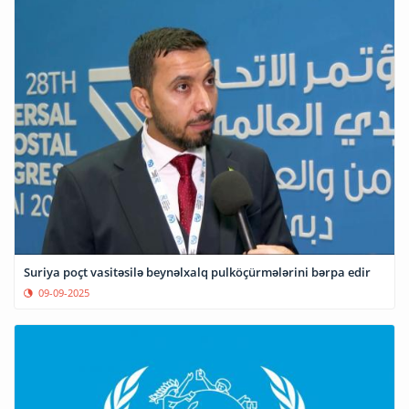
Suriya poçt vasitəsilə beynəlxalq pulköçürmələrini bərpa edir
09-09-2025