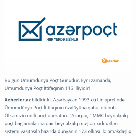
Bu gün Ümumdünya Poçt Günüdür. Eyni zamanda,
Ümumdünya Poçt İttifaqının 146 illiyidir!
Xeberler.az
bildirir ki, Azərbaycan 1993-cü ilin aprelində
Ümumdünya Poçt İttifaqının üzvlüyünə qəbul olunub.
Ölkəmizin milli poçt operatoru “Azərpoçt” MMC beynəlxalq
poçt bağlamalarına dair beynəlxalq müştəri xidmətləri
sistemi vasitəsilə hazırda dünyanın 173 ölkəsi ilə əməkdaşlıq