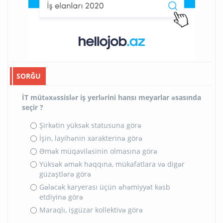
SORĞU
İT mütəxəssislər iş yerlərini hansı meyarlar əsasında
seçir ?
Şirkətin yüksək statusuna görə
İşin, layihənin xarakterinə görə
Əmək müqaviləsinin olmasına görə
Yüksək əmək haqqına, mükafatlara və digər
güzəştlərə görə
Gələcək karyerası üçün əhəmiyyət kəsb
etdiyinə görə
Maraqlı, işgüzar kollektivə görə