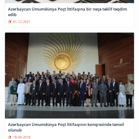
Azərbaycan Ümumdünya Poçt İttifaqına bir neçə təklif təqdim
edib
01-12-2021
Azərbaycan Ümumdünya Poçt İttifaqının konqresində təmsil
olunub
18-09-2018