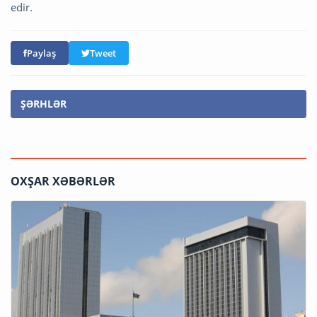
edir.
Paylaş
Tweet
ŞƏRHLƏR
OXŞAR XƏBƏRLƏR