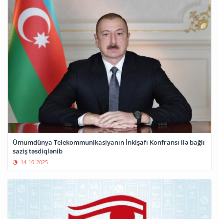
Ümumdünya Telekommunikasiyanın İnkişafı Konfransı ilə bağlı
saziş təsdiqlənib
14-10-2025