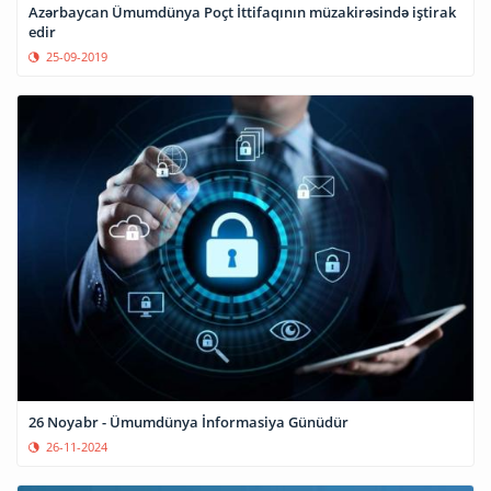
Azərbaycan Ümumdünya Poçt İttifaqının müzakirəsində iştirak
edir
25-09-2019
26 Noyabr - Ümumdünya İnformasiya Günüdür
26-11-2024