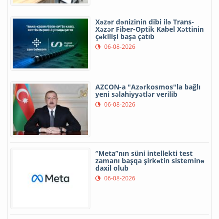
Xəzər dənizinin dibi ilə Trans-
Xəzər Fiber-Optik Kabel Xəttinin
çəkilişi başa çatıb
06-08-2026
AZCON-a "Azərkosmos"la bağlı
yeni səlahiyyətlər verilib
06-08-2026
“Meta”nın süni intellekti test
zamanı başqa şirkətin sisteminə
daxil olub
06-08-2026