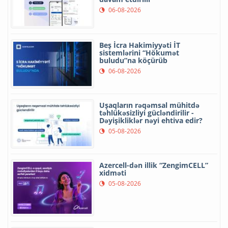
06-08-2026
Beş İcra Hakimiyyəti İT
sistemlərini “Hökumət
buludu”na köçürüb
06-08-2026
Uşaqların rəqəmsal mühitdə
təhlükəsizliyi gücləndirilir -
Dəyişikliklər nəyi ehtiva edir?
05-08-2026
Azercell-dən illik “ZengimCELL”
xidməti
05-08-2026