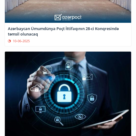
Azərbaycan Ümumdünya Poçt İttifaqının 28-ci Konqresində
təmsil olunacaq
10-06-2025