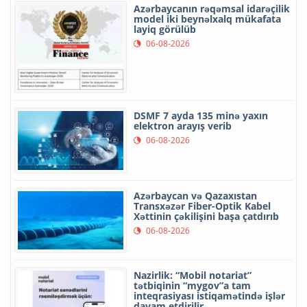
Azərbaycanın rəqəmsal idarəçilik
model iki beynəlxalq mükafata
layiq görülüb
06-08-2026
DSMF 7 ayda 135 minə yaxın
elektron arayış verib
06-08-2026
Azərbaycan və Qazaxıstan
Transxəzər Fiber-Optik Kabel
Xəttinin çəkilişini başa çatdırıb
06-08-2026
Nazirlik: “Mobil notariat”
tətbiqinin “mygov”a tam
inteqrasiyası istiqamətində işlər
davam etdirilir