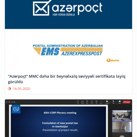
“Azərpoçt” MMC daha bir beynəlxalq səviyyəli sertifikata layiq
görüldü
14-05-2020