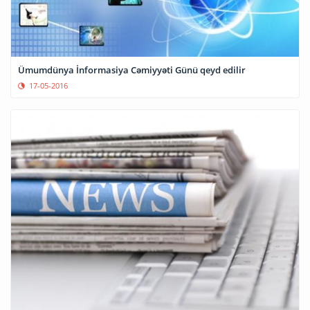
Ümumdünya İnformasiya Cəmiyyəti Günü qeyd edilir
17-05-2016