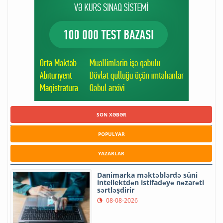
SON XƏBƏR
POPULYAR
YAZARLAR
Danimarka məktəblərdə süni
intellektdən istifadəyə nəzarəti
sərtləşdirir
08-08-2026