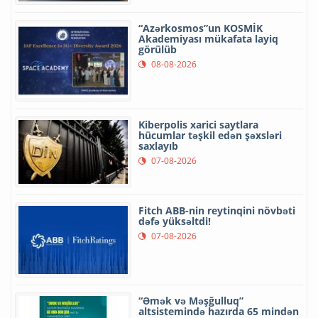
“Azərkosmos”un KOSMİK
Akademiyası mükafata layiq
görülüb
08-08-2026
Kiberpolis xarici saytlara
hücumlar təşkil edən şəxsləri
saxlayıb
07-08-2026
Fitch ABB-nin reytinqini növbəti
dəfə yüksəltdi!
07-08-2026
“Əmək və Məşğulluq”
altsistemində hazırda 65 mindən