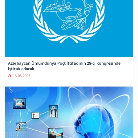
Azərbaycan Ümumdünya Poçt İttifaqının 28-ci Konqresində
iştirak edəcək
13-05-2025